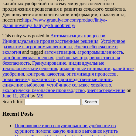
калийных удобрений по всему миру для совместного
продвижения процветания и развития сельского хозяйства.
Для получения дополнительной информации, пожалуйста,
посетите:
https://www.granulyator.com/product/liniya-
granulirovaniya-kaliynykh-udobreniy/
This entry was posted in
Автоматизация процессов
,
Индивидуальные производственные решения
,
Устойчивое
развитие в агропромышленности
,
Энергосбережение и
экология
and tagged
автоматизация
,
агропромышленность
,
возобновляемая энергия
,
глобальная продовольственная
безопасность
,
Гранулирование
,
индивидуальные
технологические решения
,
инженерные инновации
,
калийные
удобрения
,
контроль качества
,
оптимизация процессов
,
повышение урожайности
,
производственные линии
,
снижение выбросов
,
устойчивое сельское хозяйство
,
экологически безопасное производство
,
энергосбережение
on
June 11, 2024
by
MS
.
Search for:
Recent Posts
Порошковое или гранулированное удобрение из
куриного помета: какую линию выгоднее купить