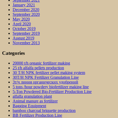
September 2021
January 2021
December 2020
September 2020
May 2020
April 2020
October 2019
September 2019
August 2019
November 2013
Categories
20000 t/h organic fertilizer making
25 t/h alfalfa pellets production
30 T/H NPK fertilizer pellet making system
30T/H NPK Fertilizer Granulation Line
3т/ч линия органических удобрений
5 tons /hour powdery biofertilizer making line
5-Ton Powdered Bio-Fertilizer Production Line
alfalfa granulation plant
Animal manure as fertilizer
Bagging Equipment
bamboo charcoal briquette production
BB Fertilizer Production Line