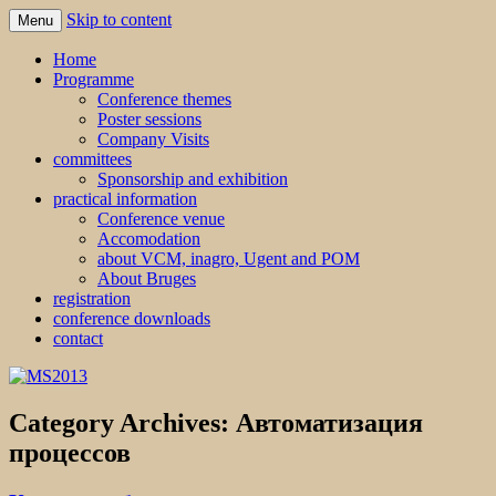
Skip to content
Menu
MS2013
Home
Programme
Conference themes
Poster sessions
Company Visits
committees
Sponsorship and exhibition
practical information
Conference venue
Accomodation
about VCM, inagro, Ugent and POM
About Bruges
registration
conference downloads
contact
Category Archives:
Автоматизация
процессов