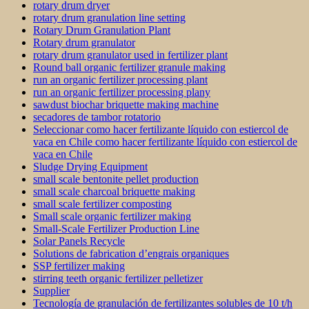
rotary drum dryer
rotary drum granulation line setting
Rotary Drum Granulation Plant
Rotary drum granulator
rotary drum granulator used in fertilizer plant
Round ball organic fertilizer granule making
run an organic fertilizer processing plant
run an organic fertilizer processing plany
sawdust biochar briquette making machine
secadores de tambor rotatorio
Seleccionar como hacer fertilizante líquido con estiercol de
vaca en Chile como hacer fertilizante líquido con estiercol de
vaca en Chile
Sludge Drying Equipment
small scale bentonite pellet production
small scale charcoal briquette making
small scale fertilizer composting
Small scale organic fertilizer making
Small-Scale Fertilizer Production Line
Solar Panels Recycle
Solutions de fabrication d’engrais organiques
SSP fertilizer making
stirring teeth organic fertilizer pelletizer
Supplier
Tecnología de granulación de fertilizantes solubles de 10 t/h