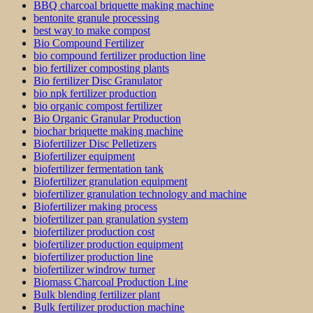
BBQ charcoal briquette making machine
bentonite granule processing
best way to make compost
Bio Compound Fertilizer
bio compound fertilizer production line
bio fertilizer composting plants
Bio fertilizer Disc Granulator
bio npk fertilizer production
bio organic compost fertilizer
Bio Organic Granular Production
biochar briquette making machine
Biofertilizer Disc Pelletizers
Biofertilizer equipment
biofertilizer fermentation tank
Biofertilizer granulation equipment
biofertilizer granulation technology and machine
Biofertilizer making process
biofertilizer pan granulation system
biofertilizer production cost
biofertilizer production equipment
biofertilizer production line
biofertilizer windrow turner
Biomass Charcoal Production Line
Bulk blending fertilizer plant
Bulk fertilizer production machine