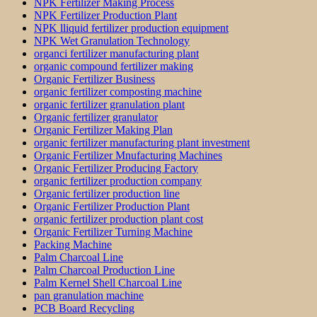
NPK Fertilizer Making Process
NPK Fertilizer Production Plant
NPK lliquid fertilizer production equipment
NPK Wet Granulation Technology
organci fertilizer manufacturing plant
organic compound fertilizer making
Organic Fertilizer Business
organic fertilizer composting machine
organic fertilizer granulation plant
Organic fertilizer granulator
Organic Fertilizer Making Plan
organic fertilizer manufacturing plant investment
Organic Fertilizer Mnufacturing Machines
Organic Fertilizer Producing Factory
organic fertilizer production company
Organic fertilizer production line
Organic Fertilizer Production Plant
organic fertilizer production plant cost
Organic Fertilizer Turning Machine
Packing Machine
Palm Charcoal Line
Palm Charcoal Production Line
Palm Kernel Shell Charcoal Line
pan granulation machine
PCB Board Recycling