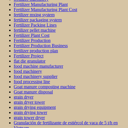
Fertilizer Manufacturing Plant
Fertilizer Manufacturing Plant Cost
fertilizer mxing system
fertilizer packaging system
Fertilizer Packing Lines
fertilizer pellet machine
Fertilizer Plant Cost
Fertilizer Production
Fertilizer Production Business
fertilizer production plan
Fertilizer Project
flat die granulator
food machine manufacturer
food machinery
food machinery supplier
food processing line
Goat manure composting machine
Goat manure disposal
grain dryer
grain dryer tower
grain drying equipment
grain drying tower
grain tower dryer
Granulación de fertilizante de estiércol de vaca de 5 t/h en
Vietnam