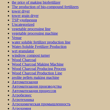
the price of making biofertilizer
The production of bio-compound fertilizers
tower dryer
tower grain dryer
TSP удобрения
Uncategorized
vegetable processing line
vegetable processing machine
Venue
water soluble fertilizer production line
Water-Soluble Fertilizer Production
wet granulator
windrow compost turner
Wood Charcoal
Wood Charcoal Making Machine
Wood Charcoal Producing Process
Wood Charcoal Production Line
zeolite pellets making machine
Автоматизация
Автоматизация производства
Автоматизация процессов
Агробизнес
Агротехника
Агрохимическая промышленность
Агрохимия