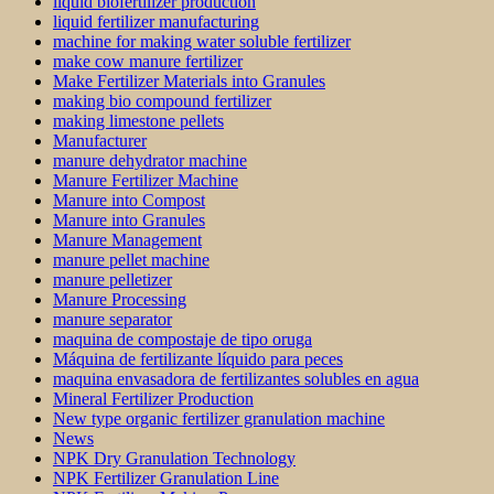
liquid biofertilizer production
liquid fertilizer manufacturing
machine for making water soluble fertilizer
make cow manure fertilizer
Make Fertilizer Materials into Granules
making bio compound fertilizer
making limestone pellets
Manufacturer
manure dehydrator machine
Manure Fertilizer Machine
Manure into Compost
Manure into Granules
Manure Management
manure pellet machine
manure pelletizer
Manure Processing
manure separator
maquina de compostaje de tipo oruga
Máquina de fertilizante líquido para peces
maquina envasadora de fertilizantes solubles en agua
Mineral Fertilizer Production
New type organic fertilizer granulation machine
News
NPK Dry Granulation Technology
NPK Fertilizer Granulation Line