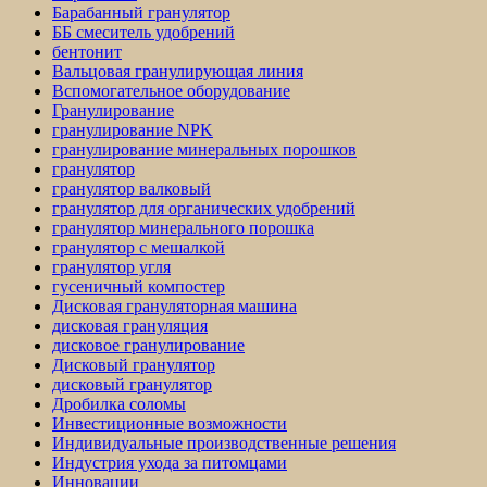
Барабанный гранулятор
ББ смеситель удобрений
бентонит
Вальцовая гранулирующая линия
Вспомогательное оборудование
Гранулирование
гранулирование NPK
гранулирование минеральных порошков
гранулятор
гранулятор валковый
гранулятор для органических удобрений
гранулятор минерального порошка
гранулятор с мешалкой
гранулятор угля
гусеничный компостер
Дисковая грануляторная машина
дисковая грануляция
дисковое гранулирование
Дисковый гранулятор
дисковый гранулятор
Дробилка соломы
Инвестиционные возможности
Индивидуальные производственные решения
Индустрия ухода за питомцами
Инновации