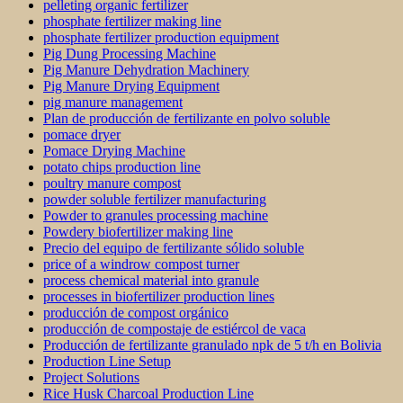
pelleting organic fertilizer
phosphate fertilizer making line
phosphate fertilizer production equipment
Pig Dung Processing Machine
Pig Manure Dehydration Machinery
Pig Manure Drying Equipment
pig manure management
Plan de producción de fertilizante en polvo soluble
pomace dryer
Pomace Drying Machine
potato chips production line
poultry manure compost
powder soluble fertilizer manufacturing
Powder to granules processing machine
Powdery biofertilizer making line
Precio del equipo de fertilizante sólido soluble
price of a windrow compost turner
process chemical material into granule
processes in biofertilizer production lines
producción de compost orgánico
producción de compostaje de estiércol de vaca
Producción de fertilizante granulado npk de 5 t/h en Bolivia
Production Line Setup
Project Solutions
Rice Husk Charcoal Production Line