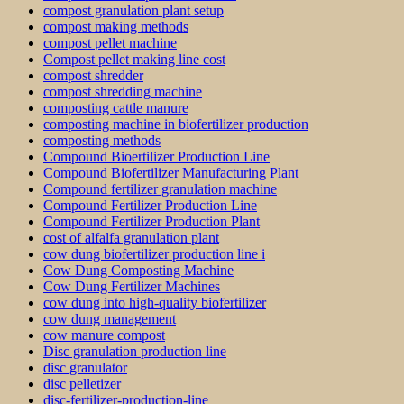
compost granulation plant setup
compost making methods
compost pellet machine
Compost pellet making line cost
compost shredder
compost shredding machine
composting cattle manure
composting machine in biofertilizer production
composting methods
Compound Bioertilizer Production Line
Compound Biofertilizer Manufacturing Plant
Compound fertilizer granulation machine
Compound Fertilizer Production Line
Compound Fertilizer Production Plant
cost of alfalfa granulation plant
cow dung biofertilizer production line i
Cow Dung Composting Machine
Cow Dung Fertilizer Machines
cow dung into high-quality biofertilizer
cow dung management
cow manure compost
Disc granulation production line
disc granulator
disc pelletizer
disc-fertilizer-production-line