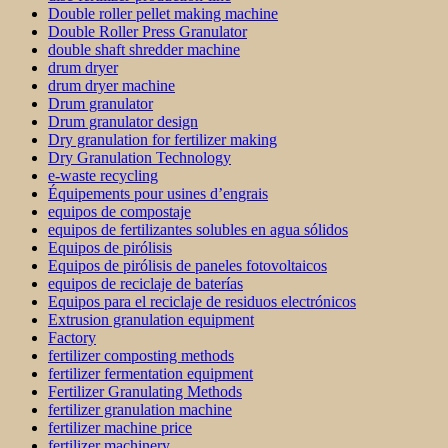
Double roller pellet making machine
Double Roller Press Granulator
double shaft shredder machine
drum dryer
drum dryer machine
Drum granulator
Drum granulator design
Dry granulation for fertilizer making
Dry Granulation Technology
e-waste recycling
Équipements pour usines d’engrais
equipos de compostaje
equipos de fertilizantes solubles en agua sólidos
Equipos de pirólisis
Equipos de pirólisis de paneles fotovoltaicos
equipos de reciclaje de baterías
Equipos para el reciclaje de residuos electrónicos
Extrusion granulation equipment
Factory
fertilizer composting methods
fertilizer fermentation equipment
Fertilizer Granulating Methods
fertilizer granulation machine
fertilizer machine price
fertilizer machinery