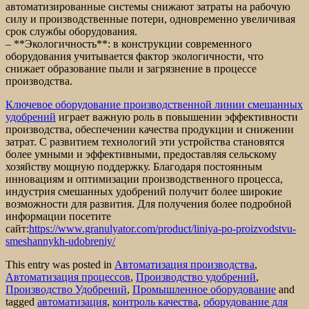
автоматизированные системы снижают затраты на рабочую
силу и производственные потери, одновременно увеличивая
срок службы оборудования.
– **Экологичность**: в конструкции современного
оборудования учитывается фактор экологичности, что
снижает образование пыли и загрязнение в процессе
производства.
Ключевое оборудование производственной линии смешанных
удобрений
играет важную роль в повышении эффективности
производства, обеспечении качества продукции и снижении
затрат. С развитием технологий эти устройства становятся
более умными и эффективными, предоставляя сельскому
хозяйству мощную поддержку. Благодаря постоянным
инновациям и оптимизации производственного процесса,
индустрия смешанных удобрений получит более широкие
возможности для развития. Для получения более подробной
информации посетите
сайт:
https://www.granulyator.com/product/liniya-po-proizvodstvu-
smeshannykh-udobreniy/
This entry was posted in
Автоматизация производства
,
Автоматизация процессов
,
Производство удобрений
,
Производство Удобрений
,
Промышленное оборудование
and
tagged
автоматизация
,
контроль качества
,
оборудование для