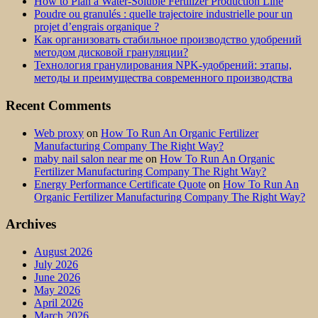
How to Plan a Water-Soluble Fertilizer Production Line
Poudre ou granulés : quelle trajectoire industrielle pour un
projet d’engrais organique ?
Как организовать стабильное производство удобрений
методом дисковой грануляции?
Технология гранулирования NPK-удобрений: этапы,
методы и преимущества современного производства
Recent Comments
Web proxy
on
How To Run An Organic Fertilizer
Manufacturing Company The Right Way?
maby nail salon near me
on
How To Run An Organic
Fertilizer Manufacturing Company The Right Way?
Energy Performance Certificate Quote
on
How To Run An
Organic Fertilizer Manufacturing Company The Right Way?
Archives
August 2026
July 2026
June 2026
May 2026
April 2026
March 2026