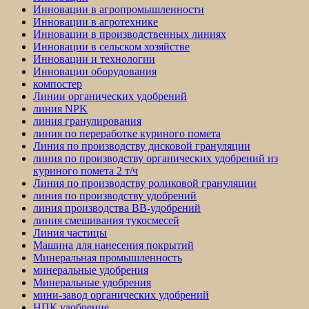
Инновации в агропромышленности
Инновации в агротехнике
Инновации в производственных линиях
Инновации в сельском хозяйстве
Инновации и технологии
Инновации оборудования
компостер
Линии органических удобрений
линия NPK
линия гранулирования
линия по переработке куриного помета
Линия по производству дисковой грануляции
линия по производству органических удобрений из
куриного помета 2 т/ч
Линия по производству роликовой грануляции
линия по производству удобрений
линия производства BB-удобрений
линия смешивания тукосмесей
Линия частицы
Машина для нанесения покрытий
Минеральная промышленность
минеральные удобрения
Минеральные удобрения
мини-завод органических удобрений
НПК удобрение