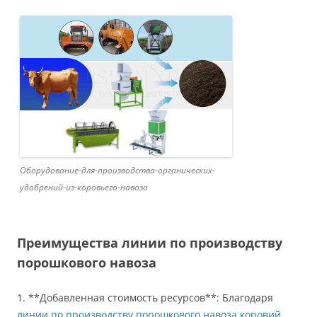
Оборудование-для-производства-органических-
удобрений-из-коровьего-навоза
Преимущества линии по производству
порошкового навоза
1. **Добавленная стоимость ресурсов**: Благодаря
линии по производству порошкового навоза коровий