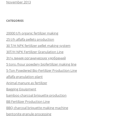
November 2013
CATEGORIES
20000 t/h organic fertilizer making
25 t/h alfalfa pellets production
30 T/H NPK fertilizer pellet making system
30T/H NPK Fertilizer Granulation Line
3т/ч линия органических удобрений
5 tons /hour powdery biofertilizer making line
5-Ton Powdered Bio-Fertilizer Production Line
alfalfa granulation plant
Animal manure as fertilizer
Bagging Equipment
bamboo charcoal briquette production
BB Fertilizer Production Line
BBQ charcoal briquette making machine
bentonite granule processing