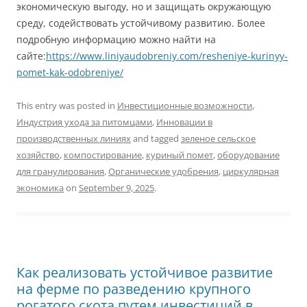
экономическую выгоду, но и защищать окружающую
среду, содействовать устойчивому развитию. Более
подробную информацию можно найти на
сайте:
https://www.liniyaudobreniy.com/resheniye-kurinyy-
pomet-kak-odobreniye/
This entry was posted in
Инвестиционные возможности
,
Индустрия ухода за питомцами
,
Инновации в
производственных линиях
and tagged
зеленое сельское
хозяйство
,
компостирование
,
куриный помет
,
оборудование
для гранулирования
,
Органические удобрения
,
циркулярная
экономика
on
September 9, 2025
.
Как реализовать устойчивое развитие
на ферме по разведению крупного
рогатого скота путем инвестиций в