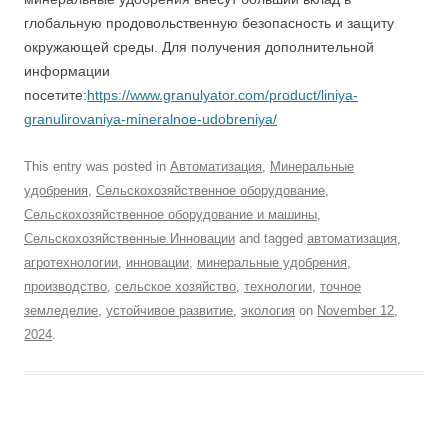
глобальную продовольственную безопасность и защиту
окружающей среды. Для получения дополнительной
информации
посетите:
https://www.granulyator.com/product/liniya-
granulirovaniya-mineralnoe-udobreniya/
This entry was posted in
Автоматизация
,
Минеральные
удобрения
,
Сельскохозяйственное оборудование
,
Сельскохозяйственное оборудование и машины
,
Сельскохозяйственные Инновации
and tagged
автоматизация
,
агротехнологии
,
инновации
,
минеральные удобрения
,
производство
,
сельское хозяйство
,
технологии
,
точное
земледелие
,
устойчивое развитие
,
экология
on
November 12,
2024
.