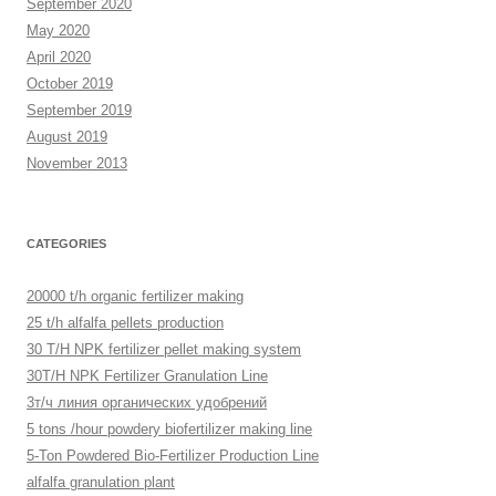
September 2020
May 2020
April 2020
October 2019
September 2019
August 2019
November 2013
CATEGORIES
20000 t/h organic fertilizer making
25 t/h alfalfa pellets production
30 T/H NPK fertilizer pellet making system
30T/H NPK Fertilizer Granulation Line
3т/ч линия органических удобрений
5 tons /hour powdery biofertilizer making line
5-Ton Powdered Bio-Fertilizer Production Line
alfalfa granulation plant