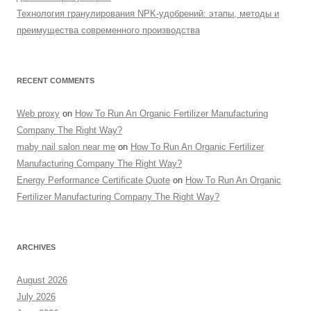
Технология гранулирования NPK-удобрений: этапы, методы и
преимущества современного производства
RECENT COMMENTS
Web proxy
on
How To Run An Organic Fertilizer Manufacturing
Company The Right Way?
maby nail salon near me
on
How To Run An Organic Fertilizer
Manufacturing Company The Right Way?
Energy Performance Certificate Quote
on
How To Run An Organic
Fertilizer Manufacturing Company The Right Way?
ARCHIVES
August 2026
July 2026