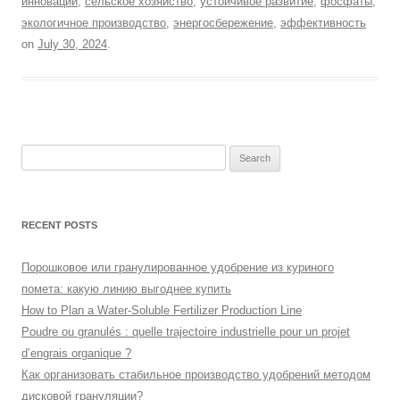
инновации
,
сельское хозяйство
,
устойчивое развитие
,
фосфаты
,
экологичное производство
,
энергосбережение
,
эффективность
on
July 30, 2024
.
Search
for:
RECENT POSTS
Порошковое или гранулированное удобрение из куриного
помета: какую линию выгоднее купить
How to Plan a Water-Soluble Fertilizer Production Line
Poudre ou granulés : quelle trajectoire industrielle pour un projet
d’engrais organique ?
Как организовать стабильное производство удобрений методом
дисковой грануляции?