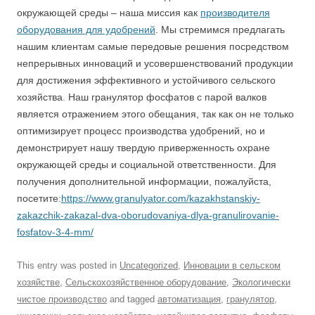
окружающей среды – наша миссия как
производителя
оборудования для удобрений
. Мы стремимся предлагать
нашим клиентам самые передовые решения посредством
непрерывных инноваций и усовершенствований продукции
для достижения эффективного и устойчивого сельского
хозяйства. Наш гранулятор фосфатов с парой валков
является отражением этого обещания, так как он не только
оптимизирует процесс производства удобрений, но и
демонстрирует нашу твердую приверженность охране
окружающей среды и социальной ответственности. Для
получения дополнительной информации, пожалуйста,
посетите:
https://www.granulyator.com/kazakhstanskiy-
zakazchik-zakazal-dva-oborudovaniya-dlya-granulirovanie-
fosfatov-3-4-mm/
This entry was posted in
Uncategorized
,
Инновации в сельском
хозяйстве
,
Сельскохозяйственное оборудование
,
Экологически
чистое производство
and tagged
автоматизация
,
гранулятор
,