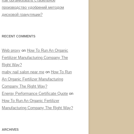
Как организовать стабильное
производство удобрений методом
дисковой грануляции?
RECENT COMMENTS
Web proxy
on
How To Run An Organic
Fertilizer Manufacturing Company The
Right Way?
maby nail salon near me
on
How To Run
An Organic Fertilizer Manufacturing
Company The Right Way?
Energy Performance Certificate Quote
on
How To Run An Organic Fertilizer
Manufacturing Company The Right Way?
ARCHIVES