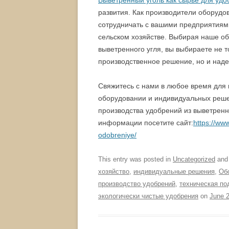
Выветренный уголь как сырье для уд
развития. Как производители оборуд
сотрудничать с вашими предприятиями
сельском хозяйстве. Выбирая наше об
выветренного угля, вы выбираете не 
производственное решение, но и наде
Свяжитесь с нами в любое время для
оборудовании и индивидуальных реше
производства удобрений из выветренн
информации посетите сайт:
https://ww
odobreniye/
This entry was posted in
Uncategorized
and
хозяйство
,
индивидуальные решения
,
Об
производство удобрений
,
техническая по
экологически чистые удобрения
on
June 2