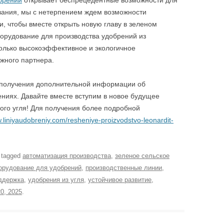
обрений
открывает беспрецедентные возможности для
ования, мы с нетерпением ждем возможности
, чтобы вместе открыть новую главу в зеленом
орудование для производства удобрений из
только высокоэффективное и экологичное
жного партнера.
 получения дополнительной информации об
ниях. Давайте вместе вступим в новое будущее
ого угля! Для получения более подробной
w.liniyaudobreniy.com/resheniye-proizvodstvo-leonardit-
 tagged
автоматизация производства
,
зеленое сельское
орудование для удобрений
,
производственные линии
,
ддержка
,
удобрения из угля
,
устойчивое развитие
,
0, 2025
.