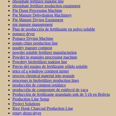
phosphate fertilizer making line
phosphate fertilizer production equipment
Pig Dung Processing Machine
Pig Manure Dehydration Machinery
Pig Manure Drying Equipment
pig manure management
Plan de producción de fertilizante en polvo soluble
pomace dryer
Pomace Drying Machine
potato chips production line
poultry manure compost
powder soluble fertilizer manufacturing
Powder to granules processing machine
Powdery biofertilizer making line
Precio del equipo de fertilizante sólido soluble
price of a windrow compost turner
process chemical material into granule
processes in biofertilizer production lines
producción de compost orgánico
producción de compostaje de estiércol de vaca
Producción de fertilizante granulado npk de 5 t/h en Bolivia
Production Line Setup
Project Solutions
Rice Husk Charcoal Production Line
rotary drum dryer