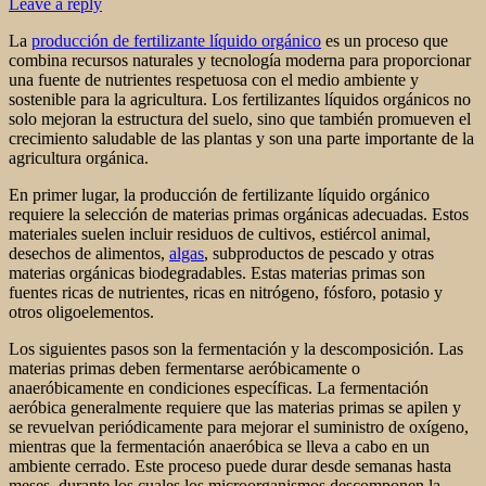
Leave a reply
La
producción de fertilizante líquido orgánico
es un proceso que
combina recursos naturales y tecnología moderna para proporcionar
una fuente de nutrientes respetuosa con el medio ambiente y
sostenible para la agricultura. Los fertilizantes líquidos orgánicos no
solo mejoran la estructura del suelo, sino que también promueven el
crecimiento saludable de las plantas y son una parte importante de la
agricultura orgánica.
En primer lugar, la producción de fertilizante líquido orgánico
requiere la selección de materias primas orgánicas adecuadas. Estos
materiales suelen incluir residuos de cultivos, estiércol animal,
desechos de alimentos,
algas
, subproductos de pescado y otras
materias orgánicas biodegradables. Estas materias primas son
fuentes ricas de nutrientes, ricas en nitrógeno, fósforo, potasio y
otros oligoelementos.
Los siguientes pasos son la fermentación y la descomposición. Las
materias primas deben fermentarse aeróbicamente o
anaeróbicamente en condiciones específicas. La fermentación
aeróbica generalmente requiere que las materias primas se apilen y
se revuelvan periódicamente para mejorar el suministro de oxígeno,
mientras que la fermentación anaeróbica se lleva a cabo en un
ambiente cerrado. Este proceso puede durar desde semanas hasta
meses, durante los cuales los microorganismos descomponen la