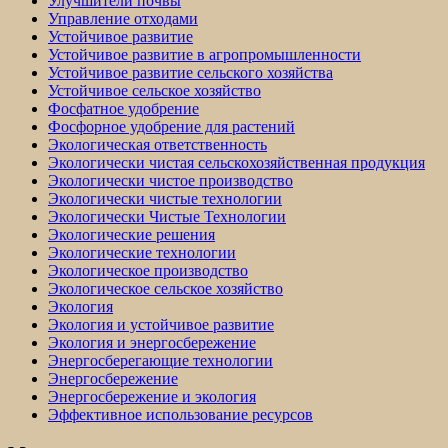
Улучшители почвы
Управление отходами
Устойчивое развитие
Устойчивое развитие в агропромышленности
Устойчивое развитие сельского хозяйства
Устойчивое сельское хозяйство
Фосфатное удобрение
Фосфорное удобрение для растений
Экологическая ответственность
Экологически чистая сельскохозяйственная продукция
Экологически чистое производство
Экологически чистые технологии
Экологически Чистые Технологии
Экологические решения
Экологические технологии
Экологическое производство
Экологическое сельское хозяйство
Экология
Экология и устойчивое развитие
Экология и энергосбережение
Энергосберегающие технологии
Энергосбережение
Энергосбережение и экология
Эффективное использование ресурсов