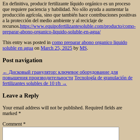
En definitiva, producir fertilizante líquido orgánico es un proceso
que requiere paciencia y habilidad. No sólo ayuda a aumentar la
producción agrícola, sino que también hace contribuciones positivas
a la protección del medio ambiente y al reciclaje de
recursos.
https://www.equipofertilizantesoluble.com/producto/como-
preparar-abono-organico-liquido-soluble-en-agua/
This entry was posted in
como preparar abono organico liquido
soluble en agua
on
March 25, 2025
by
MS
.
Post navigation
←
Дисковый гранулятор: ключевое оборудование для
повышения производительности
Tecnología de granulación de
fertilizantes solubles de 10 t/h
→
Leave a Reply
Your email address will not be published.
Required fields are
marked
*
Comment
*