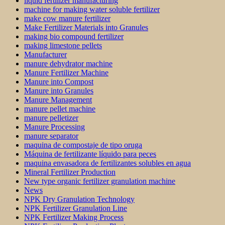
liquid fertilizer manufacturing
machine for making water soluble fertilizer
make cow manure fertilizer
Make Fertilizer Materials into Granules
making bio compound fertilizer
making limestone pellets
Manufacturer
manure dehydrator machine
Manure Fertilizer Machine
Manure into Compost
Manure into Granules
Manure Management
manure pellet machine
manure pelletizer
Manure Processing
manure separator
maquina de compostaje de tipo oruga
Máquina de fertilizante líquido para peces
maquina envasadora de fertilizantes solubles en agua
Mineral Fertilizer Production
New type organic fertilizer granulation machine
News
NPK Dry Granulation Technology
NPK Fertilizer Granulation Line
NPK Fertilizer Making Process