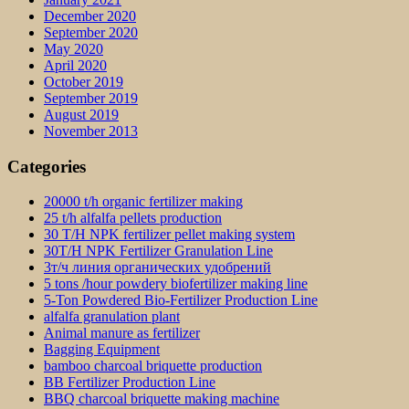
December 2020
September 2020
May 2020
April 2020
October 2019
September 2019
August 2019
November 2013
Categories
20000 t/h organic fertilizer making
25 t/h alfalfa pellets production
30 T/H NPK fertilizer pellet making system
30T/H NPK Fertilizer Granulation Line
3т/ч линия органических удобрений
5 tons /hour powdery biofertilizer making line
5-Ton Powdered Bio-Fertilizer Production Line
alfalfa granulation plant
Animal manure as fertilizer
Bagging Equipment
bamboo charcoal briquette production
BB Fertilizer Production Line
BBQ charcoal briquette making machine