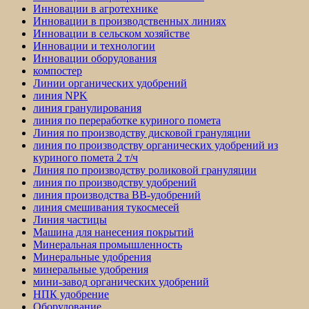
Инновации в агротехнике
Инновации в производственных линиях
Инновации в сельском хозяйстве
Инновации и технологии
Инновации оборудования
компостер
Линии органических удобрений
линия NPK
линия гранулирования
линия по переработке куриного помета
Линия по производству дисковой грануляции
линия по производству органических удобрений из
куриного помета 2 т/ч
Линия по производству роликовой грануляции
линия по производству удобрений
линия производства BB-удобрений
линия смешивания тукосмесей
Линия частицы
Машина для нанесения покрытий
Минеральная промышленность
Минеральные удобрения
минеральные удобрения
мини-завод органических удобрений
НПК удобрение
Оборудование