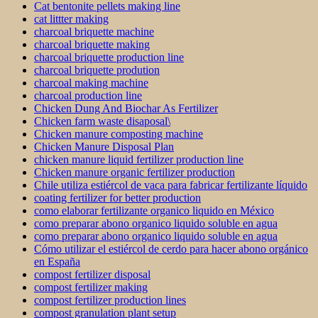
Cat bentonite pellets making line
cat littter making
charcoal briquette machine
charcoal briquette making
charcoal briquette production line
charcoal briquette prodution
charcoal making machine
charcoal production line
Chicken Dung And Biochar As Fertilizer
Chicken farm waste disaposal\
Chicken manure composting machine
Chicken Manure Disposal Plan
chicken manure liquid fertilizer production line
Chicken manure organic fertilizer production
Chile utiliza estiércol de vaca para fabricar fertilizante líquido
coating fertilizer for better production
como elaborar fertilizante organico liquido en México
como preparar abono organico liquido soluble en agua
como preparar abono organico liquido soluble en agua
Cómo utilizar el estiércol de cerdo para hacer abono orgánico
en España
compost fertilizer disposal
compost fertilizer making
compost fertilizer production lines
compost granulation plant setup