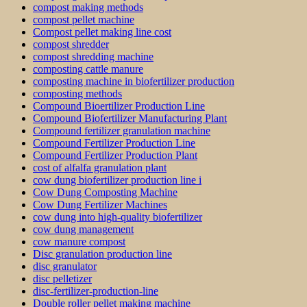
compost making methods
compost pellet machine
Compost pellet making line cost
compost shredder
compost shredding machine
composting cattle manure
composting machine in biofertilizer production
composting methods
Compound Bioertilizer Production Line
Compound Biofertilizer Manufacturing Plant
Compound fertilizer granulation machine
Compound Fertilizer Production Line
Compound Fertilizer Production Plant
cost of alfalfa granulation plant
cow dung biofertilizer production line i
Cow Dung Composting Machine
Cow Dung Fertilizer Machines
cow dung into high-quality biofertilizer
cow dung management
cow manure compost
Disc granulation production line
disc granulator
disc pelletizer
disc-fertilizer-production-line
Double roller pellet making machine