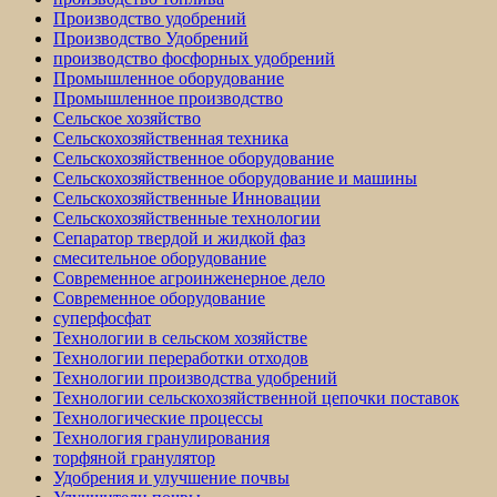
Производство удобрений
Производство Удобрений
производство фосфорных удобрений
Промышленное оборудование
Промышленное производство
Сельское хозяйство
Сельскохозяйственная техника
Сельскохозяйственное оборудование
Сельскохозяйственное оборудование и машины
Сельскохозяйственные Инновации
Сельскохозяйственные технологии
Сепаратор твердой и жидкой фаз
смесительное оборудование
Современное агроинженерное дело
Современное оборудование
суперфосфат
Технологии в сельском хозяйстве
Технологии переработки отходов
Технологии производства удобрений
Технологии сельскохозяйственной цепочки поставок
Технологические процессы
Технология гранулирования
торфяной гранулятор
Удобрения и улучшение почвы