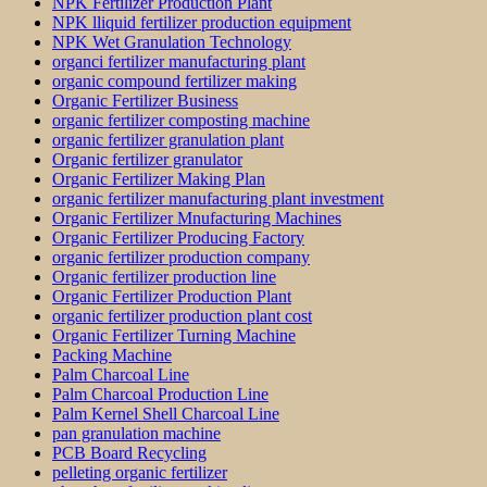
NPK Fertilizer Production Plant
NPK lliquid fertilizer production equipment
NPK Wet Granulation Technology
organci fertilizer manufacturing plant
organic compound fertilizer making
Organic Fertilizer Business
organic fertilizer composting machine
organic fertilizer granulation plant
Organic fertilizer granulator
Organic Fertilizer Making Plan
organic fertilizer manufacturing plant investment
Organic Fertilizer Mnufacturing Machines
Organic Fertilizer Producing Factory
organic fertilizer production company
Organic fertilizer production line
Organic Fertilizer Production Plant
organic fertilizer production plant cost
Organic Fertilizer Turning Machine
Packing Machine
Palm Charcoal Line
Palm Charcoal Production Line
Palm Kernel Shell Charcoal Line
pan granulation machine
PCB Board Recycling
pelleting organic fertilizer