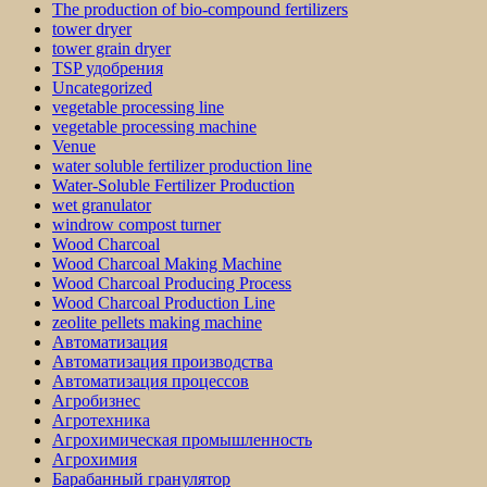
The production of bio-compound fertilizers
tower dryer
tower grain dryer
TSP удобрения
Uncategorized
vegetable processing line
vegetable processing machine
Venue
water soluble fertilizer production line
Water-Soluble Fertilizer Production
wet granulator
windrow compost turner
Wood Charcoal
Wood Charcoal Making Machine
Wood Charcoal Producing Process
Wood Charcoal Production Line
zeolite pellets making machine
Автоматизация
Автоматизация производства
Автоматизация процессов
Агробизнес
Агротехника
Агрохимическая промышленность
Агрохимия
Барабанный гранулятор