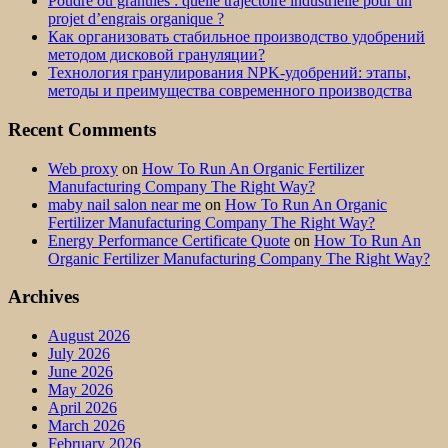
Poudre ou granulés : quelle trajectoire industrielle pour un
projet d’engrais organique ?
Как организовать стабильное производство удобрений
методом дисковой грануляции?
Технология гранулирования NPK-удобрений: этапы,
методы и преимущества современного производства
Recent Comments
Web proxy
on
How To Run An Organic Fertilizer
Manufacturing Company The Right Way?
maby nail salon near me
on
How To Run An Organic
Fertilizer Manufacturing Company The Right Way?
Energy Performance Certificate Quote
on
How To Run An
Organic Fertilizer Manufacturing Company The Right Way?
Archives
August 2026
July 2026
June 2026
May 2026
April 2026
March 2026
February 2026