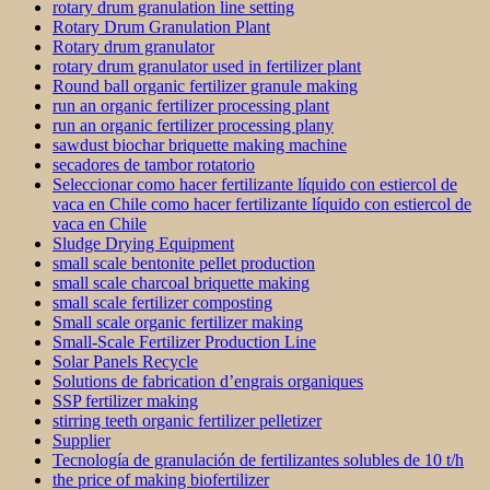
rotary drum granulation line setting
Rotary Drum Granulation Plant
Rotary drum granulator
rotary drum granulator used in fertilizer plant
Round ball organic fertilizer granule making
run an organic fertilizer processing plant
run an organic fertilizer processing plany
sawdust biochar briquette making machine
secadores de tambor rotatorio
Seleccionar como hacer fertilizante líquido con estiercol de
vaca en Chile como hacer fertilizante líquido con estiercol de
vaca en Chile
Sludge Drying Equipment
small scale bentonite pellet production
small scale charcoal briquette making
small scale fertilizer composting
Small scale organic fertilizer making
Small-Scale Fertilizer Production Line
Solar Panels Recycle
Solutions de fabrication d’engrais organiques
SSP fertilizer making
stirring teeth organic fertilizer pelletizer
Supplier
Tecnología de granulación de fertilizantes solubles de 10 t/h
the price of making biofertilizer