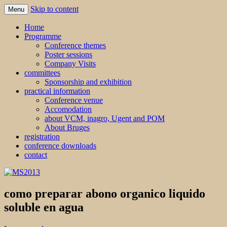
Skip to content
Menu
MS2013
Home
Programme
Conference themes
Poster sessions
Company Visits
committees
Sponsorship and exhibition
practical information
Conference venue
Accomodation
about VCM, inagro, Ugent and POM
About Bruges
registration
conference downloads
contact
como preparar abono organico liquido
soluble en agua