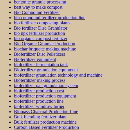
bentonite granule processing
best way to make compost
Bio Compound Fertilizer
bio compound fertilizer production line
bio fertilizer composting plants
Bio fertilizer Disc Granulator
bio npk fertilizer production
bio organic compost fertilizer
Bio Organic Granular Production
biochar briquette making machine
Biofertilizer Disc Pelletizers
Biofertilizer equipment
biofertilizer fermentation tank
Biofertilizer granulation equipment
biofertilizer granulation technology and machine
Biofertilizer making process
biofertilizer pan granulation system
biofertilizer production cost
biofertilizer production equipment
biofertilizer production line
biofertilizer windrow turner
Biomass Charcoal Production Line
Bulk blending fertilizer plant
Bulk fertilizer production machine
Carbon-Based Fertilizer Production