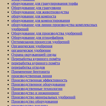
оборудование для гранулирования торфа
Оборудование для грануляции
Оборудование для животноводства
оборудование для компоста
оборудование для компостирования
оборудование для линии производства комплексных
удобрений
Оборудование для производства удобрений
Оборудование для птицефабрик
Оптимизация процессов удобрений
Органические удобрения
органическое удобрение
Охрана окружающей среды
Переработка куриного помёта
переработка куриного помёта
переработка отходов
Применение бентонита
производственная линия
Производственная эффективность
Производственное оборудование
Производственные технологии
Производство и инжиниринг
Производство минеральных удобрений
Производство оборудования
производство топлива