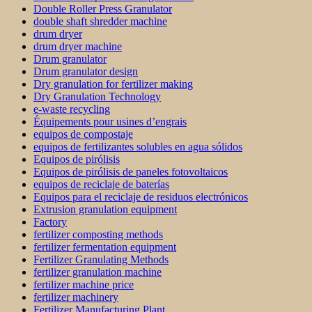
Double Roller Press Granulator
double shaft shredder machine
drum dryer
drum dryer machine
Drum granulator
Drum granulator design
Dry granulation for fertilizer making
Dry Granulation Technology
e-waste recycling
Équipements pour usines d’engrais
equipos de compostaje
equipos de fertilizantes solubles en agua sólidos
Equipos de pirólisis
Equipos de pirólisis de paneles fotovoltaicos
equipos de reciclaje de baterías
Equipos para el reciclaje de residuos electrónicos
Extrusion granulation equipment
Factory
fertilizer composting methods
fertilizer fermentation equipment
Fertilizer Granulating Methods
fertilizer granulation machine
fertilizer machine price
fertilizer machinery
Fertilizer Manufacturing Plant