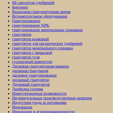
ББ смеситель удобрений
бентонит
Вальцовая гранулирующая линия
Вспомогательное оборудование
Гранулирование
гранулирование NPK
гранулирование минеральных порошков
гранулятор
гранулятор валковый
гранулятор для органических удобрений
гранулятор минерального порошка
гранулятор с мешалкой
гранулятор угля
гусеничный компостер
Дисковая грануляторная машина
дисковая грануляция
дисковое гранулирование
дисковый гранулятор
Дисковый гранулятор
Дробилка соломы
Инвестиционные возможности
Индивидуальные производственные решения
Индустрия ухода за питомцами
Инновации
Инновации в агропромышленности