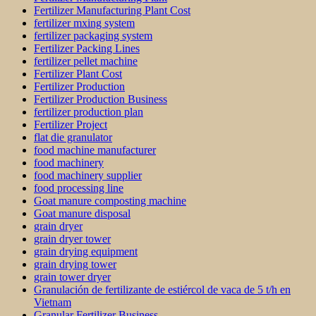
Fertilizer Manufacturing Plant Cost
fertilizer mxing system
fertilizer packaging system
Fertilizer Packing Lines
fertilizer pellet machine
Fertilizer Plant Cost
Fertilizer Production
Fertilizer Production Business
fertilizer production plan
Fertilizer Project
flat die granulator
food machine manufacturer
food machinery
food machinery supplier
food processing line
Goat manure composting machine
Goat manure disposal
grain dryer
grain dryer tower
grain drying equipment
grain drying tower
grain tower dryer
Granulación de fertilizante de estiércol de vaca de 5 t/h en
Vietnam
Granular Fertilizer Business