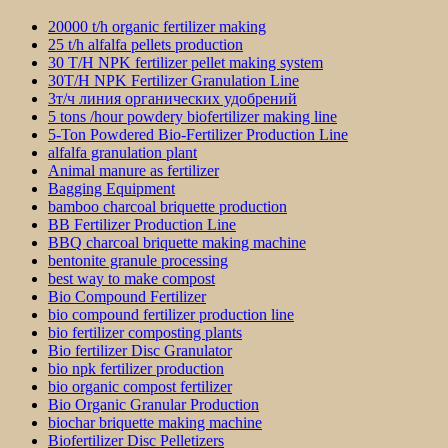
20000 t/h organic fertilizer making
25 t/h alfalfa pellets production
30 T/H NPK fertilizer pellet making system
30T/H NPK Fertilizer Granulation Line
3т/ч линия органических удобрений
5 tons /hour powdery biofertilizer making line
5-Ton Powdered Bio-Fertilizer Production Line
alfalfa granulation plant
Animal manure as fertilizer
Bagging Equipment
bamboo charcoal briquette production
BB Fertilizer Production Line
BBQ charcoal briquette making machine
bentonite granule processing
best way to make compost
Bio Compound Fertilizer
bio compound fertilizer production line
bio fertilizer composting plants
Bio fertilizer Disc Granulator
bio npk fertilizer production
bio organic compost fertilizer
Bio Organic Granular Production
biochar briquette making machine
Biofertilizer Disc Pelletizers