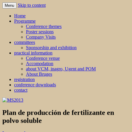
Skip to content
Menu
MS2013
Home
Programme
Conference themes
Poster sessions
Company Visits
committees
Sponsorship and exhibition
practical information
Conference venue
Accomodation
about VCM, inagro, Ugent and POM
About Bruges
registration
conference downloads
contact
Plan de producción de fertilizante en
polvo soluble