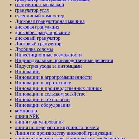
гранулятор с мешалкой
гранулятор угля
гусеничный компостер
Дисковая грануляторная машина
дисковая грануляция
дисковое гранулирование
дисковый гранулятор
Дисковый гранулятор
Дробилка соломы
Инвестиционные возможности
Индивидуальные производственные решения
Индустрия ухода за питомцами
Инновации
Инновации в агропромышленности
Инновации в агротехнике
Инновации в производственных линиях
Инновации в сельском хозяйстве
Инновации и технологии
Инновации оборудования
компостер
линия NPK
линия гранулирования
линия по переработке куриного помета
Линия по производству дисковой грануляции
линия по производству органических удобрений из