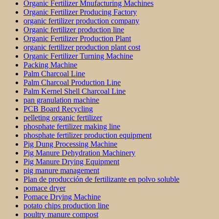
Organic Fertilizer Mnufacturing Machines
Organic Fertilizer Producing Factory
organic fertilizer production company
Organic fertilizer production line
Organic Fertilizer Production Plant
organic fertilizer production plant cost
Organic Fertilizer Turning Machine
Packing Machine
Palm Charcoal Line
Palm Charcoal Production Line
Palm Kernel Shell Charcoal Line
pan granulation machine
PCB Board Recycling
pelleting organic fertilizer
phosphate fertilizer making line
phosphate fertilizer production equipment
Pig Dung Processing Machine
Pig Manure Dehydration Machinery
Pig Manure Drying Equipment
pig manure management
Plan de producción de fertilizante en polvo soluble
pomace dryer
Pomace Drying Machine
potato chips production line
poultry manure compost