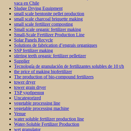
vaca en Chile
Sludge Drying Equipment
small scale bentonite pellet production
small scale charcoal briquette making
small scale fertilizer composting
Small scale organic fertilizer making
Small-Scale Fertilizer Production Line
Solar Panels Recycle
Solutions de fabrication d’engrais organiques
SSP fertilizer making
stirring teeth organic fertilizer pelletizer
Supplier
Tecnología de granulación de fertilizantes solubles de 10 t/h
the price of making biofertilizer
The production of bio-compound fertilizers
tower dryer
tower grain dryer
TSP удобрения
Uncategorized
vegetable processing line
vegetable processing machine
Venue
water soluble fertilizer production line
Water-Soluble Fertilizer Production
wet granulator