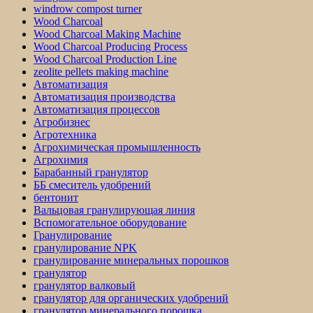
windrow compost turner
Wood Charcoal
Wood Charcoal Making Machine
Wood Charcoal Producing Process
Wood Charcoal Production Line
zeolite pellets making machine
Автоматизация
Автоматизация производства
Автоматизация процессов
Агробизнес
Агротехника
Агрохимическая промышленность
Агрохимия
Барабанный гранулятор
ББ смеситель удобрений
бентонит
Вальцовая гранулирующая линия
Вспомогательное оборудование
Гранулирование
гранулирование NPK
гранулирование минеральных порошков
гранулятор
гранулятор валковый
гранулятор для органических удобрений
гранулятор минерального порошка