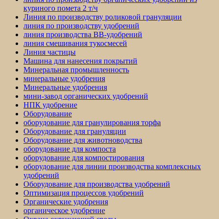
куриного помета 2 т/ч
Линия по производству роликовой грануляции
линия по производству удобрений
линия производства BB-удобрений
линия смешивания тукосмесей
Линия частицы
Машина для нанесения покрытий
Минеральная промышленность
минеральные удобрения
Минеральные удобрения
мини-завод органических удобрений
НПК удобрение
Оборудование
оборудование для гранулирования торфа
Оборудование для грануляции
Оборудование для животноводства
оборудование для компоста
оборудование для компостирования
оборудование для линии производства комплексных
удобрений
Оборудование для производства удобрений
Оптимизация процессов удобрений
Органические удобрения
органическое удобрение