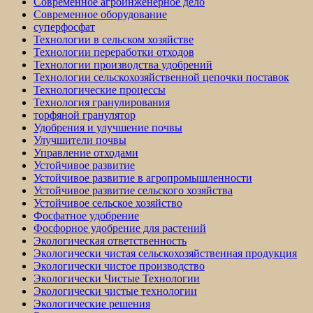
Современное агроинженерное дело
Современное оборудование
суперфосфат
Технологии в сельском хозяйстве
Технологии переработки отходов
Технологии производства удобрений
Технологии сельскохозяйственной цепочки поставок
Технологические процессы
Технология гранулирования
торфяной гранулятор
Удобрения и улучшение почвы
Улучшители почвы
Управление отходами
Устойчивое развитие
Устойчивое развитие в агропромышленности
Устойчивое развитие сельского хозяйства
Устойчивое сельское хозяйство
Фосфатное удобрение
Фосфорное удобрение для растений
Экологическая ответственность
Экологически чистая сельскохозяйственная продукция
Экологически чистое производство
Экологически Чистые Технологии
Экологически чистые технологии
Экологические решения