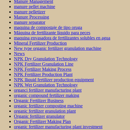
Manure Management
manure pellet machine
manure pelletizer
Manure Processing
manure separator
maquina de compostaje de tipo oruga
Máquina de fertilizante líquido para peces
maquina envasadora de fertilizantes solubles en agua
Mineral Fertilizer Production
New type organic fertilizer granulation machine
News
NPK Dry Granulation Technology
NPK Fertilizer Granulation Line
NPK Fertilizer Making Process
NPK Fertilizer Production Plant
NPK lliquid fertilizer production equipment
NPK Wet Granulation Technology
organci fertilizer manufacturing plant
organic compound fertilizer making
Organic Fertilizer Business
organic fertilizer composting machine
organic fertilizer granulation plant
Organic fertilizer granulator
Organic Fertilizer Making Plan
organic fertilizer manufacturing plant investment