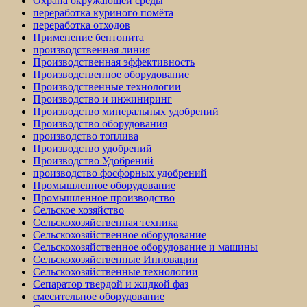
Охрана окружающей среды
переработка куриного помёта
переработка отходов
Применение бентонита
производственная линия
Производственная эффективность
Производственное оборудование
Производственные технологии
Производство и инжиниринг
Производство минеральных удобрений
Производство оборудования
производство топлива
Производство удобрений
Производство Удобрений
производство фосфорных удобрений
Промышленное оборудование
Промышленное производство
Сельское хозяйство
Сельскохозяйственная техника
Сельскохозяйственное оборудование
Сельскохозяйственное оборудование и машины
Сельскохозяйственные Инновации
Сельскохозяйственные технологии
Сепаратор твердой и жидкой фаз
смесительное оборудование