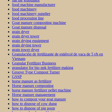
flat die granulator
food machine manufacturer
food machinery
food machinery supplier
food processing line
Goat manure composting machine
Goat manure disposal
grain dryer
grain dryer tower
grain drying equipment
grain drying tower
grain tower dryer
Granulación de fertilizante de estiércol de vaca de 5 t/h en
Vietnam
Granular Fertilizer Business
granulator for bio npk fertilizer making
Groove Type Compost Turner
GSSP
horse manure as fertilizer
Horse manure composting
horse manure fertilizer pellet machine
Horse manure management
how to compost your goat manure
how to dispose of cow dung
how to dispose of pig poop