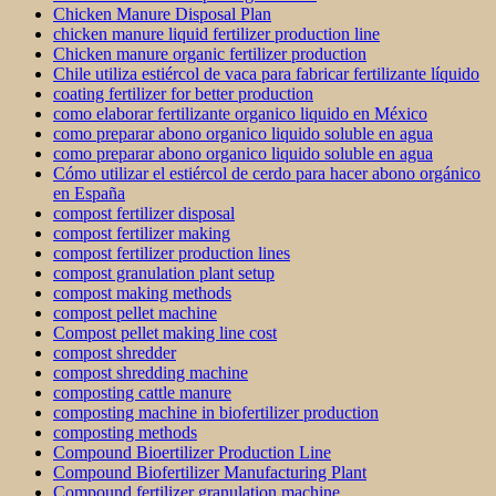
Chicken Manure Disposal Plan
chicken manure liquid fertilizer production line
Chicken manure organic fertilizer production
Chile utiliza estiércol de vaca para fabricar fertilizante líquido
coating fertilizer for better production
como elaborar fertilizante organico liquido en México
como preparar abono organico liquido soluble en agua
como preparar abono organico liquido soluble en agua
Cómo utilizar el estiércol de cerdo para hacer abono orgánico
en España
compost fertilizer disposal
compost fertilizer making
compost fertilizer production lines
compost granulation plant setup
compost making methods
compost pellet machine
Compost pellet making line cost
compost shredder
compost shredding machine
composting cattle manure
composting machine in biofertilizer production
composting methods
Compound Bioertilizer Production Line
Compound Biofertilizer Manufacturing Plant
Compound fertilizer granulation machine