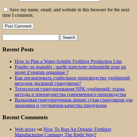
Save my name, email, and website in this browser for the next
time I comment.
Search
for:
Recent Posts
How to Plan a Water-Soluble Fertilizer Production Line
Poudre ou granulés : quelle trajectoire industrielle pour un
projet d’engrais organique ?
Как организовать стабильное производство удобрений
методом дисковой грануляции?
Технология гранулирования NPK-удобрений: этапы,
методы и преимущества современного производства
Вальцовая гранулирующая линия: сухая грануляция для
экономии и улучшения качества продукции
Recent Comments
Web proxy
on
How To Run An Organic Fertilizer
Manufacturing Company The Right Way?