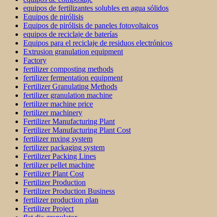
equipos de fertilizantes solubles en agua sólidos
Equipos de pirólisis
Equipos de pirólisis de paneles fotovoltaicos
equipos de reciclaje de baterías
Equipos para el reciclaje de residuos electrónicos
Extrusion granulation equipment
Factory
fertilizer composting methods
fertilizer fermentation equipment
Fertilizer Granulating Methods
fertilizer granulation machine
fertilizer machine price
fertilizer machinery
Fertilizer Manufacturing Plant
Fertilizer Manufacturing Plant Cost
fertilizer mxing system
fertilizer packaging system
Fertilizer Packing Lines
fertilizer pellet machine
Fertilizer Plant Cost
Fertilizer Production
Fertilizer Production Business
fertilizer production plan
Fertilizer Project