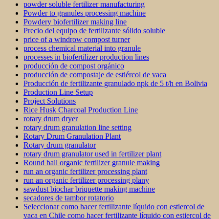
powder soluble fertilizer manufacturing
Powder to granules processing machine
Powdery biofertilizer making line
Precio del equipo de fertilizante sólido soluble
price of a windrow compost turner
process chemical material into granule
processes in biofertilizer production lines
producción de compost orgánico
producción de compostaje de estiércol de vaca
Producción de fertilizante granulado npk de 5 t/h en Bolivia
Production Line Setup
Project Solutions
Rice Husk Charcoal Production Line
rotary drum dryer
rotary drum granulation line setting
Rotary Drum Granulation Plant
Rotary drum granulator
rotary drum granulator used in fertilizer plant
Round ball organic fertilizer granule making
run an organic fertilizer processing plant
run an organic fertilizer processing plany
sawdust biochar briquette making machine
secadores de tambor rotatorio
Seleccionar como hacer fertilizante líquido con estiercol de
vaca en Chile como hacer fertilizante líquido con estiercol de