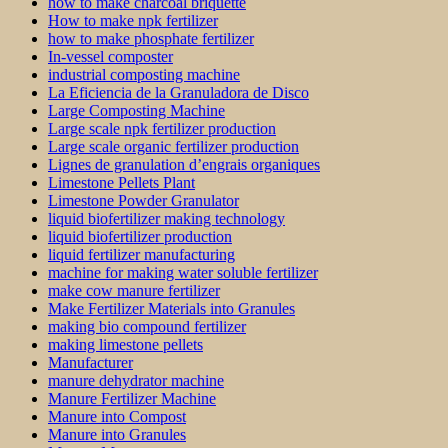
how to make charcoal briquette
How to make npk fertilizer
how to make phosphate fertilizer
In-vessel composter
industrial composting machine
La Eficiencia de la Granuladora de Disco
Large Composting Machine
Large scale npk fertilizer production
Large scale organic fertilizer production
Lignes de granulation d’engrais organiques
Limestone Pellets Plant
Limestone Powder Granulator
liquid biofertilizer making technology
liquid biofertilizer production
liquid fertilizer manufacturing
machine for making water soluble fertilizer
make cow manure fertilizer
Make Fertilizer Materials into Granules
making bio compound fertilizer
making limestone pellets
Manufacturer
manure dehydrator machine
Manure Fertilizer Machine
Manure into Compost
Manure into Granules