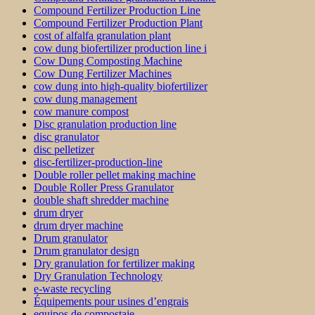
Compound Fertilizer Production Line
Compound Fertilizer Production Plant
cost of alfalfa granulation plant
cow dung biofertilizer production line i
Cow Dung Composting Machine
Cow Dung Fertilizer Machines
cow dung into high-quality biofertilizer
cow dung management
cow manure compost
Disc granulation production line
disc granulator
disc pelletizer
disc-fertilizer-production-line
Double roller pellet making machine
Double Roller Press Granulator
double shaft shredder machine
drum dryer
drum dryer machine
Drum granulator
Drum granulator design
Dry granulation for fertilizer making
Dry Granulation Technology
e-waste recycling
Équipements pour usines d’engrais
equipos de compostaje