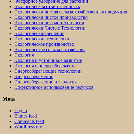
Фосфорное удобрение для растений
Экологическая ответственность
Экологически чистая сельскохозяйственная продукция
Экологически чистое производство
Экологически чистые технологии
Экологически Чистые Технологии
Экологические решения
Экологические технологии
Экологическое производство
Экологическое сельское хозяйство
Экология
Экология и устойчивое развитие
Экология и энергосбережение
Энергосберегающие технологии
Энергосбережение
Энергосбережение и экология
Эффективное использование ресурсов
Meta
Log in
Entries feed
Comments feed
WordPress.org