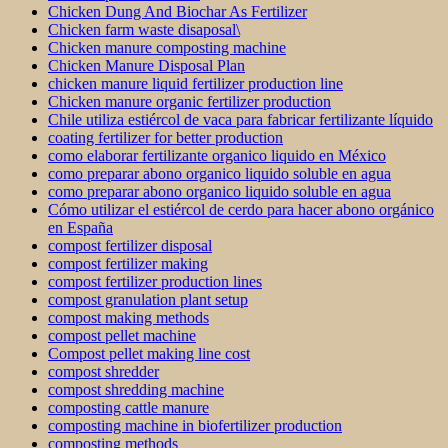
Chicken Dung And Biochar As Fertilizer
Chicken farm waste disaposal\
Chicken manure composting machine
Chicken Manure Disposal Plan
chicken manure liquid fertilizer production line
Chicken manure organic fertilizer production
Chile utiliza estiércol de vaca para fabricar fertilizante líquido
coating fertilizer for better production
como elaborar fertilizante organico liquido en México
como preparar abono organico liquido soluble en agua
como preparar abono organico liquido soluble en agua
Cómo utilizar el estiércol de cerdo para hacer abono orgánico
en España
compost fertilizer disposal
compost fertilizer making
compost fertilizer production lines
compost granulation plant setup
compost making methods
compost pellet machine
Compost pellet making line cost
compost shredder
compost shredding machine
composting cattle manure
composting machine in biofertilizer production
composting methods