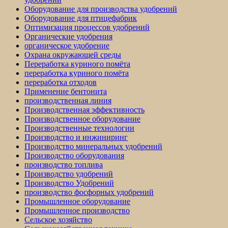
Оборудование для производства удобрений
Оборудование для птицефабрик
Оптимизация процессов удобрений
Органические удобрения
органическое удобрение
Охрана окружающей среды
Переработка куриного помёта
переработка куриного помёта
переработка отходов
Применение бентонита
производственная линия
Производственная эффективность
Производственное оборудование
Производственные технологии
Производство и инжиниринг
Производство минеральных удобрений
Производство оборудования
производство топлива
Производство удобрений
Производство Удобрений
производство фосфорных удобрений
Промышленное оборудование
Промышленное производство
Сельское хозяйство