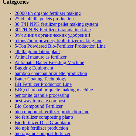
Categories
20000 t/h organic fertilizer making
25 t/h alfalfa pellets production
30 T/H NPK fertilizer pellet making system
30T/H NPK Fertilizer Granulation Line
3т/ч линия органических удобрений
5 tons /hour powdery biofertilizer making line
5-Ton Powdered Bio-Fertilizer Production Line
alfalfa granulation plant
Animal manure as fertilizer
Automatic Batter Breading Machine
Bagging Equipment
bamboo charcoal briquette production
Batter Coating Technology
BB Fertilizer Production Line
BBQ charcoal briquette making machine
bentonite granule processing
best way to make compost
Bio Compound Fertilizer
bio compound fertilizer production line
bio fertilizer composting plants
Bio fertilizer Disc Granulator
bio npk fertilizer production
bio organic compost fertilizer