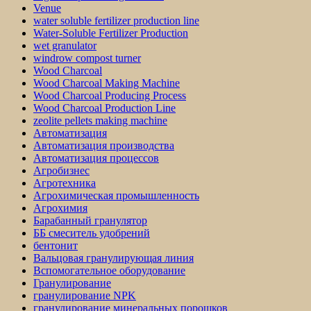
Venue
water soluble fertilizer production line
Water-Soluble Fertilizer Production
wet granulator
windrow compost turner
Wood Charcoal
Wood Charcoal Making Machine
Wood Charcoal Producing Process
Wood Charcoal Production Line
zeolite pellets making machine
Автоматизация
Автоматизация производства
Автоматизация процессов
Агробизнес
Агротехника
Агрохимическая промышленность
Агрохимия
Барабанный гранулятор
ББ смеситель удобрений
бентонит
Вальцовая гранулирующая линия
Вспомогательное оборудование
Гранулирование
гранулирование NPK
гранулирование минеральных порошков