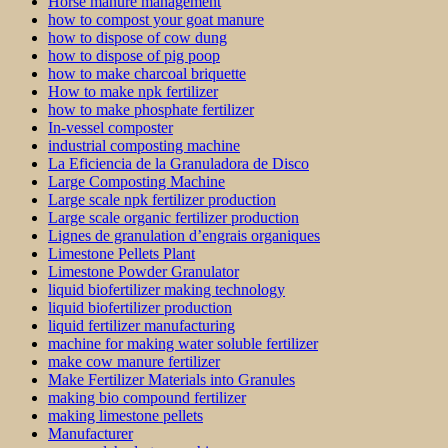
Horse manure management
how to compost your goat manure
how to dispose of cow dung
how to dispose of pig poop
how to make charcoal briquette
How to make npk fertilizer
how to make phosphate fertilizer
In-vessel composter
industrial composting machine
La Eficiencia de la Granuladora de Disco
Large Composting Machine
Large scale npk fertilizer production
Large scale organic fertilizer production
Lignes de granulation d’engrais organiques
Limestone Pellets Plant
Limestone Powder Granulator
liquid biofertilizer making technology
liquid biofertilizer production
liquid fertilizer manufacturing
machine for making water soluble fertilizer
make cow manure fertilizer
Make Fertilizer Materials into Granules
making bio compound fertilizer
making limestone pellets
Manufacturer