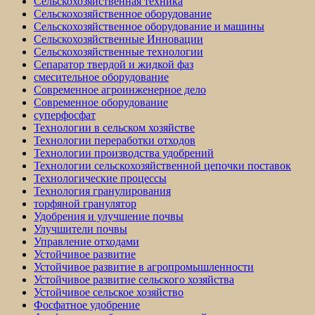
Сельскохозяйственная техника
Сельскохозяйственное оборудование
Сельскохозяйственное оборудование и машины
Сельскохозяйственные Инновации
Сельскохозяйственные технологии
Сепаратор твердой и жидкой фаз
смесительное оборудование
Современное агроинженерное дело
Современное оборудование
суперфосфат
Технологии в сельском хозяйстве
Технологии переработки отходов
Технологии производства удобрений
Технологии сельскохозяйственной цепочки поставок
Технологические процессы
Технология гранулирования
торфяной гранулятор
Удобрения и улучшение почвы
Улучшители почвы
Управление отходами
Устойчивое развитие
Устойчивое развитие в агропромышленности
Устойчивое развитие сельского хозяйства
Устойчивое сельское хозяйство
Фосфатное удобрение