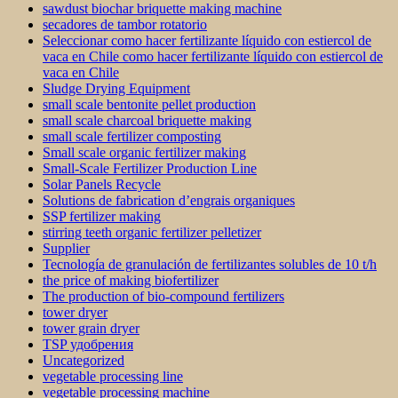
sawdust biochar briquette making machine
secadores de tambor rotatorio
Seleccionar como hacer fertilizante líquido con estiercol de
vaca en Chile como hacer fertilizante líquido con estiercol de
vaca en Chile
Sludge Drying Equipment
small scale bentonite pellet production
small scale charcoal briquette making
small scale fertilizer composting
Small scale organic fertilizer making
Small-Scale Fertilizer Production Line
Solar Panels Recycle
Solutions de fabrication d’engrais organiques
SSP fertilizer making
stirring teeth organic fertilizer pelletizer
Supplier
Tecnología de granulación de fertilizantes solubles de 10 t/h
the price of making biofertilizer
The production of bio-compound fertilizers
tower dryer
tower grain dryer
TSP удобрения
Uncategorized
vegetable processing line
vegetable processing machine