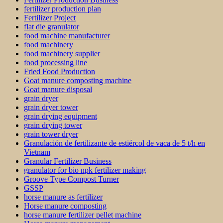
fertilizer production plan
Fertilizer Project
flat die granulator
food machine manufacturer
food machinery
food machinery supplier
food processing line
Fried Food Production
Goat manure composting machine
Goat manure disposal
grain dryer
grain dryer tower
grain drying equipment
grain drying tower
grain tower dryer
Granulación de fertilizante de estiércol de vaca de 5 t/h en
Vietnam
Granular Fertilizer Business
granulator for bio npk fertilizer making
Groove Type Compost Turner
GSSP
horse manure as fertilizer
Horse manure composting
horse manure fertilizer pellet machine