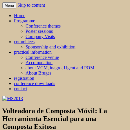
Skip to content
Menu
MS2013
Home
Programme
Conference themes
Poster sessions
Company Visits
committees
Sponsorship and exhibition
practical information
Conference venue
Accomodation
about VCM, inagro, Ugent and POM
About Bruges
registration
conference downloads
contact
Volteadora de Composta Móvil: La
Herramienta Esencial para una
Composta Exitosa