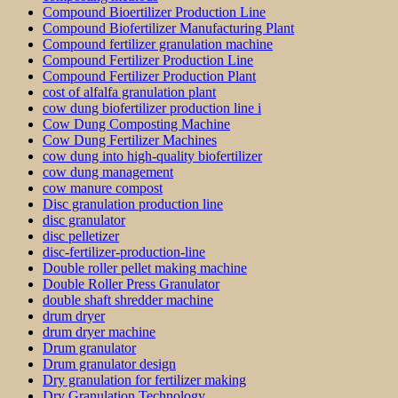
Compound Bioertilizer Production Line
Compound Biofertilizer Manufacturing Plant
Compound fertilizer granulation machine
Compound Fertilizer Production Line
Compound Fertilizer Production Plant
cost of alfalfa granulation plant
cow dung biofertilizer production line i
Cow Dung Composting Machine
Cow Dung Fertilizer Machines
cow dung into high-quality biofertilizer
cow dung management
cow manure compost
Disc granulation production line
disc granulator
disc pelletizer
disc-fertilizer-production-line
Double roller pellet making machine
Double Roller Press Granulator
double shaft shredder machine
drum dryer
drum dryer machine
Drum granulator
Drum granulator design
Dry granulation for fertilizer making
Dry Granulation Technology