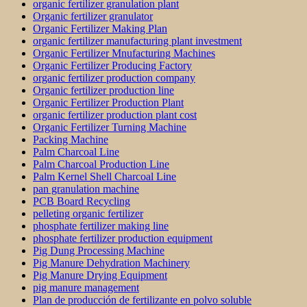
organic fertilizer granulation plant
Organic fertilizer granulator
Organic Fertilizer Making Plan
organic fertilizer manufacturing plant investment
Organic Fertilizer Mnufacturing Machines
Organic Fertilizer Producing Factory
organic fertilizer production company
Organic fertilizer production line
Organic Fertilizer Production Plant
organic fertilizer production plant cost
Organic Fertilizer Turning Machine
Packing Machine
Palm Charcoal Line
Palm Charcoal Production Line
Palm Kernel Shell Charcoal Line
pan granulation machine
PCB Board Recycling
pelleting organic fertilizer
phosphate fertilizer making line
phosphate fertilizer production equipment
Pig Dung Processing Machine
Pig Manure Dehydration Machinery
Pig Manure Drying Equipment
pig manure management
Plan de producción de fertilizante en polvo soluble