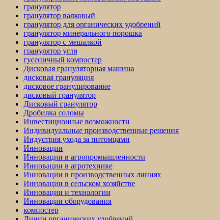
гранулятор
гранулятор валковый
гранулятор для органических удобрений
гранулятор минерального порошка
гранулятор с мешалкой
гранулятор угля
гусеничный компостер
Дисковая грануляторная машина
дисковая грануляция
дисковое гранулирование
дисковый гранулятор
Дисковый гранулятор
Дробилка соломы
Инвестиционные возможности
Индивидуальные производственные решения
Индустрия ухода за питомцами
Инновации
Инновации в агропромышленности
Инновации в агротехнике
Инновации в производственных линиях
Инновации в сельском хозяйстве
Инновации и технологии
Инновации оборудования
компостер
Линии органических удобрений