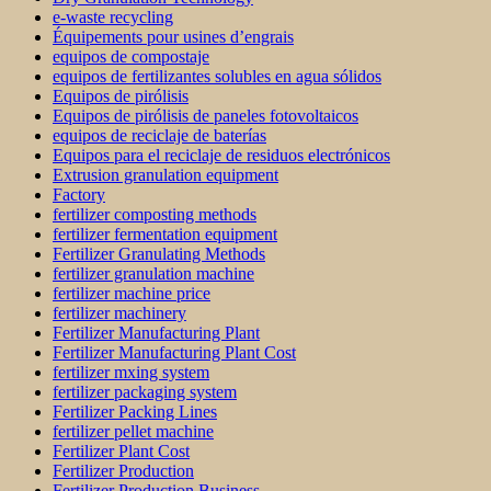
e-waste recycling
Équipements pour usines d’engrais
equipos de compostaje
equipos de fertilizantes solubles en agua sólidos
Equipos de pirólisis
Equipos de pirólisis de paneles fotovoltaicos
equipos de reciclaje de baterías
Equipos para el reciclaje de residuos electrónicos
Extrusion granulation equipment
Factory
fertilizer composting methods
fertilizer fermentation equipment
Fertilizer Granulating Methods
fertilizer granulation machine
fertilizer machine price
fertilizer machinery
Fertilizer Manufacturing Plant
Fertilizer Manufacturing Plant Cost
fertilizer mxing system
fertilizer packaging system
Fertilizer Packing Lines
fertilizer pellet machine
Fertilizer Plant Cost
Fertilizer Production
Fertilizer Production Business