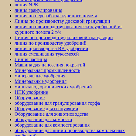
линия NPK
линия гранулирования
линия по переработке куриного помета
Линия по производству дисковой грануляции
линия по производству органических удобрений из
куриного помета 2 т/ч
Линия по производству роликовой грануляции
линия по производству удобрений
линия производства BB-удобрений
линия смешивания тукосмесей
Линия частицы
Машина для нанесения покрытий
Минеральная промышленность
минеральные удобрения
Минеральные удобрения
мини-завод органических удобрений
НПК удобрение
Оборудование
оборудование для гранулирования торфа
Оборудование для грануляции
Оборудование для животноводства
оборудование для компоста
оборудование для компостирования
оборудование для линии производства комплексных
удобрений