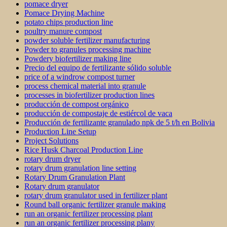
pomace dryer
Pomace Drying Machine
potato chips production line
poultry manure compost
powder soluble fertilizer manufacturing
Powder to granules processing machine
Powdery biofertilizer making line
Precio del equipo de fertilizante sólido soluble
price of a windrow compost turner
process chemical material into granule
processes in biofertilizer production lines
producción de compost orgánico
producción de compostaje de estiércol de vaca
Producción de fertilizante granulado npk de 5 t/h en Bolivia
Production Line Setup
Project Solutions
Rice Husk Charcoal Production Line
rotary drum dryer
rotary drum granulation line setting
Rotary Drum Granulation Plant
Rotary drum granulator
rotary drum granulator used in fertilizer plant
Round ball organic fertilizer granule making
run an organic fertilizer processing plant
run an organic fertilizer processing plany