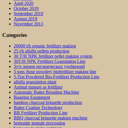
April 2020
October 2019
September 2019
August 2019
November 2013
Categories
20000 t/h organic fertilizer making
25 t/h alfalfa pellets production
30 T/H NPK fertilizer pellet making system
30T/H NPK Fertilizer Granulation Line
3т/ч линия органических удобрений
5 tons /hour powdery biofertilizer making line
5-Ton Powdered Bio-Fertilizer Production Line
alfalfa granulation plant
Animal manure as fertilizer
Automatic Batter Breading Machine
Bagging Equipment
bamboo charcoal briquette production
Batter Coating Technology
BB Fertilizer Production Line
BBQ charcoal briquette making machine
bentonite granule processing