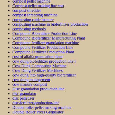
compost pellet machine
Compost pellet making line cost
compost shredder
compost shredding machine
composting cattle manure
composting machine in biofertilizer production
composting methods
Compound Bioertilizer Production Line
Compound Biofertilizer Manufacturing Plant
Compound fertilizer granulation machine
Compound Fertilizer Production Line
Compound Fertilizer Production Plant
cost of alfalfa granulation plant
cow dung biofertilizer production line i
Cow Dung Composting Machine
Cow Dung Fertilizer Machines
cow dung into high-quality biofertilizer
cow dung management
cow manure compost
Disc granulation production line
disc granulator
disc pelletizer
disc-fertilizer-production-line
Double roller pellet making machine
Double Roller Press Granulator