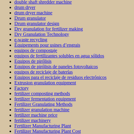
double shaft shredder machine
drum dryer
drum dryer machine
Drum granulator
Drum granulator design
Dry granulation for fertilizer making
Dry Granulation Technology
e-waste recycling
Équipements pour usines d’engrais
equipos de compostaje
equipos de fertilizantes solubles en agua sólidos
Equipos de pirólisis
Equipos de pirólisis de paneles fotovoltaicos
equipos de reciclaje de baterías
Equipos para el reciclaje de residuos electrónicos
Extrusion granulation equipment
Factory
fertilizer composting methods
fertilizer fermentation equipment
Fertilizer Granulating Methods
fertilizer granulation machine
fertilizer machine price
fertilizer machinery
Fertilizer Manufacturing Plant
Fertilizer Manufacturing Plant Cost