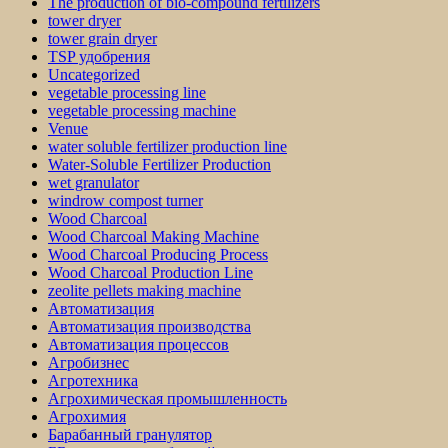
The production of bio-compound fertilizers
tower dryer
tower grain dryer
TSP удобрения
Uncategorized
vegetable processing line
vegetable processing machine
Venue
water soluble fertilizer production line
Water-Soluble Fertilizer Production
wet granulator
windrow compost turner
Wood Charcoal
Wood Charcoal Making Machine
Wood Charcoal Producing Process
Wood Charcoal Production Line
zeolite pellets making machine
Автоматизация
Автоматизация производства
Автоматизация процессов
Агробизнес
Агротехника
Агрохимическая промышленность
Агрохимия
Барабанный гранулятор