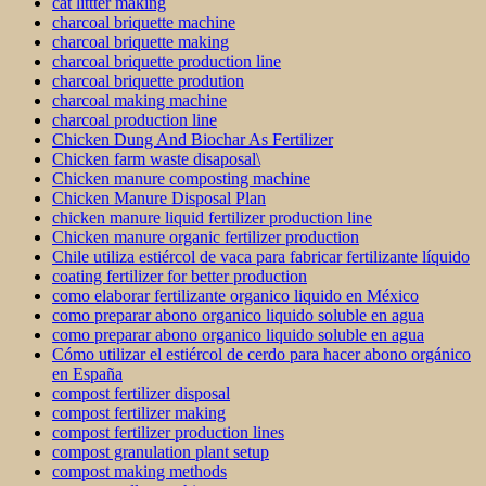
cat littter making
charcoal briquette machine
charcoal briquette making
charcoal briquette production line
charcoal briquette prodution
charcoal making machine
charcoal production line
Chicken Dung And Biochar As Fertilizer
Chicken farm waste disaposal\
Chicken manure composting machine
Chicken Manure Disposal Plan
chicken manure liquid fertilizer production line
Chicken manure organic fertilizer production
Chile utiliza estiércol de vaca para fabricar fertilizante líquido
coating fertilizer for better production
como elaborar fertilizante organico liquido en México
como preparar abono organico liquido soluble en agua
como preparar abono organico liquido soluble en agua
Cómo utilizar el estiércol de cerdo para hacer abono orgánico
en España
compost fertilizer disposal
compost fertilizer making
compost fertilizer production lines
compost granulation plant setup
compost making methods