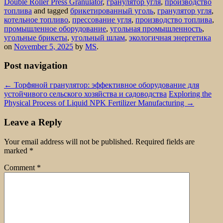
Double Roller Press Granulator
,
гранулятор угля
,
производство
топлива
and tagged
брикетированный уголь
,
гранулятор угля
,
котельное топливо
,
прессование угля
,
производство топлива
,
промышленное оборудование
,
угольная промышленность
,
угольные брикеты
,
угольный шлам
,
экологичная энергетика
on
November 5, 2025
by
MS
.
Post navigation
←
Торфяной гранулятор: эффективное оборудование для
устойчивого сельского хозяйства и садоводства
Exploring the
Physical Process of Liquid NPK Fertilizer Manufacturing
→
Leave a Reply
Your email address will not be published.
Required fields are
marked
*
Comment
*