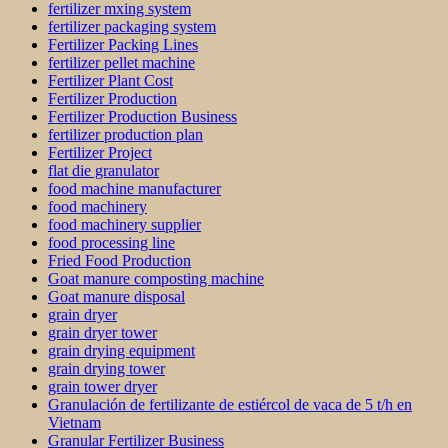
fertilizer mxing system
fertilizer packaging system
Fertilizer Packing Lines
fertilizer pellet machine
Fertilizer Plant Cost
Fertilizer Production
Fertilizer Production Business
fertilizer production plan
Fertilizer Project
flat die granulator
food machine manufacturer
food machinery
food machinery supplier
food processing line
Fried Food Production
Goat manure composting machine
Goat manure disposal
grain dryer
grain dryer tower
grain drying equipment
grain drying tower
grain tower dryer
Granulación de fertilizante de estiércol de vaca de 5 t/h en
Vietnam
Granular Fertilizer Business