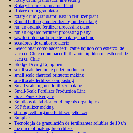
rotary drum granulation line setting
Rotary Drum Granulation Plant
Rotary drum granulator
rotary drum granulator used in fertilizer plant
Round ball organic fertilizer granule making
run an organic fertilizer processing plant
run an organic fertilizer processing plany
sawdust biochar briquette making machine
secadores de tambor rotatorio
Seleccionar como hacer fertilizante líquido con estiercol de
vaca en Chile como hacer fertilizante líquido con estiercol de
vaca en Chile
Sludge Drying Equipment
small scale bentonite pellet production
small scale charcoal briquette making
small scale fertilizer composting
Small scale organic fertilizer making
Small-Scale Fertilizer Production Line
Solar Panels Recycle
Solutions de fabrication d’engrais organiques
SSP fertilizer making
stirring teeth organic fertilizer pelletizer
Supplier
Tecnología de granulación de fertilizantes solubles de 10 t/h
the price of making biofertilizer