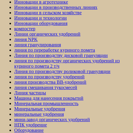
Инновации в агротехнике
Инновации в производственных линиях
Инновации в сельском хозяйстве
Инновации и технологии
Инновации оборудования
компостер
Линии органических удобрений
линия NPK
линия гранулирования
линия по переработке куриного помета
Линия по производству дисковой грануляции
линия по производству органических удобрений из
куриного помета 2 т/ч
Линия по производству роликовой грануляции
линия по производству удобрений
линия производства BB-удобрений
линия смешивания тукосмесей
Линия частицы
Машина для нанесения покрытий
Минеральная промышленность
Минеральные удобрения
минеральные удобрения
мини-завод органических удобрений
НПК удобрение
Оборудование