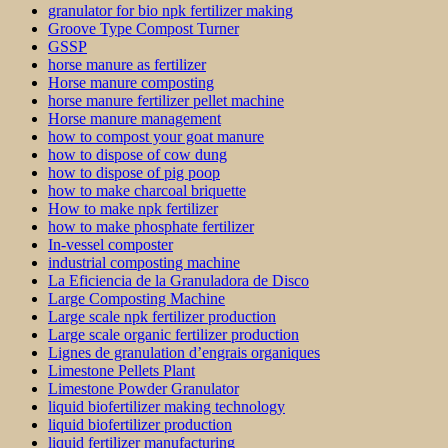
granulator for bio npk fertilizer making
Groove Type Compost Turner
GSSP
horse manure as fertilizer
Horse manure composting
horse manure fertilizer pellet machine
Horse manure management
how to compost your goat manure
how to dispose of cow dung
how to dispose of pig poop
how to make charcoal briquette
How to make npk fertilizer
how to make phosphate fertilizer
In-vessel composter
industrial composting machine
La Eficiencia de la Granuladora de Disco
Large Composting Machine
Large scale npk fertilizer production
Large scale organic fertilizer production
Lignes de granulation d’engrais organiques
Limestone Pellets Plant
Limestone Powder Granulator
liquid biofertilizer making technology
liquid biofertilizer production
liquid fertilizer manufacturing