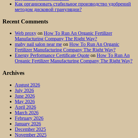
Как организовать стабильное производство удобрений
методом дисковой грануляции?
Recent Comments
Web proxy
on
How To Run An Organic Fertilizer
Manufacturing Company The Right Way?
maby nail salon near me
on
How To Run An Organic
Fertilizer Manufacturing Company The Right Way?
Energy Performance Certificate Quote
on
How To Run An
Organic Fertilizer Manufacturing Company The Right Way?
Archives
August 2026
July 2026
June 2026
May 2026
April 2026
March 2026
February 2026
January 2026
December 2025
November 2025