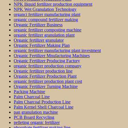
NPK lliquid fertilizer production equipment
NPK Wet Granulation Technology
organci fertilizer manufacturing plant
organic compound fertilizer making
Organic Fertilizer Business
organic fertilizer composting machine
organic fertilizer granulation plant
Organic fertilizer granulator
Organic Fertilizer Making Plan
organic fertilizer manufacturing plant investment
Organic Fertilizer Mnufacturing Machines
Organic Fertilizer Producing Factory
organic fertilizer production company
Organic fertilizer production line
Organic Fertilizer Production Plant
organic fertilizer production plant cost
Organic Fertilizer Turning Machine
Packing Machine
Palm Charcoal Line
Palm Charcoal Production Line
Palm Kernel Shell Charcoal Line
pan granulation machine
PCB Board Recycling
pelleting organic fertilizer
phosphate fertilizer making line