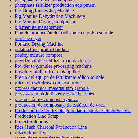
phosphate fertilizer production equipment
Pig Dung Processing Machine
Pig Manure Dehydration Machinery
Pig Manure Drying Equipment
pig manure management
Plan de producción de fertilizante en polvo soluble
pomace dryer
Pomace Drying Machine
potato chips production line
poultry manure compost
powder soluble fertilizer manufacturing
Powder to granules processing machine
Powdery biofertilizer making line
Precio del equipo de fertilizante sólido soluble
price of a windrow compost turner
process chemical material into granule
processes in biofertilizer production lines
producción de compost orgánico
producción de compostaje de estiércol de vaca
Producción de fertilizante granulado npk de 5 t/h en Bolivia
Production Line Setup
Project Solutions
Rice Husk Charcoal Production Line
rotary drum dryer