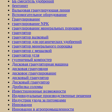
ББ смеситель удобрений
бентонит
Вальцовая гранулирующая линия
Вспомогательное оборудование
Гранулирование
гранулирование NPK
гранулирование минеральных порошков
гранулятор
гранулятор валковый
гранулятор для органических удобрений
гранулятор минерального порошка
гранулятор с мешалкой
гранулятор угля
гусеничный компостер
Дисковая грануляторная машина
дисковая грануляция
дисковое гранулирование
дисковый гранулятор
Дисковый гранулятор
Дробилка соломы
Инвестиционные возможности
Индивидуальные производственные решения
Индустрия ухода за питомцами
Инновации
Инновации в агропромышленности