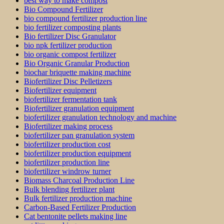
best way to make compost
Bio Compound Fertilizer
bio compound fertilizer production line
bio fertilizer composting plants
Bio fertilizer Disc Granulator
bio npk fertilizer production
bio organic compost fertilizer
Bio Organic Granular Production
biochar briquette making machine
Biofertilizer Disc Pelletizers
Biofertilizer equipment
biofertilizer fermentation tank
Biofertilizer granulation equipment
biofertilizer granulation technology and machine
Biofertilizer making process
biofertilizer pan granulation system
biofertilizer production cost
biofertilizer production equipment
biofertilizer production line
biofertilizer windrow turner
Biomass Charcoal Production Line
Bulk blending fertilizer plant
Bulk fertilizer production machine
Carbon-Based Fertilizer Production
Cat bentonite pellets making line