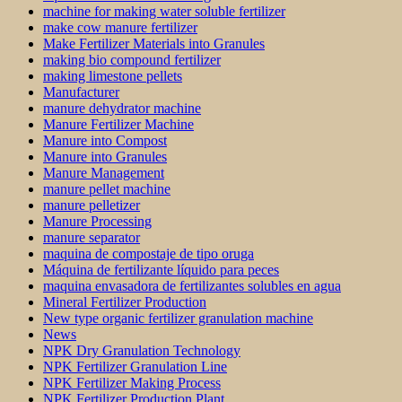
machine for making water soluble fertilizer
make cow manure fertilizer
Make Fertilizer Materials into Granules
making bio compound fertilizer
making limestone pellets
Manufacturer
manure dehydrator machine
Manure Fertilizer Machine
Manure into Compost
Manure into Granules
Manure Management
manure pellet machine
manure pelletizer
Manure Processing
manure separator
maquina de compostaje de tipo oruga
Máquina de fertilizante líquido para peces
maquina envasadora de fertilizantes solubles en agua
Mineral Fertilizer Production
New type organic fertilizer granulation machine
News
NPK Dry Granulation Technology
NPK Fertilizer Granulation Line
NPK Fertilizer Making Process
NPK Fertilizer Production Plant