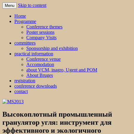
Skip to content
Menu
MS2013
Home
Programme
Conference themes
Poster sessions
Company Visits
committees
Sponsorship and exhibition
practical information
Conference venue
Accomodation
about VCM, inagro, Ugent and POM
About Bruges
registration
conference downloads
contact
Высокоплотный промышленный
гранулятор угля: инструмент для
эффективного и экологичного