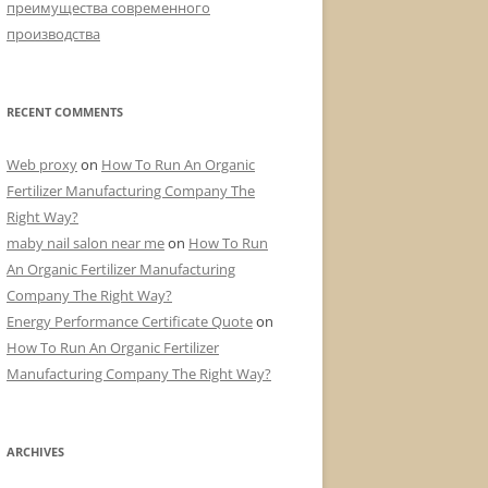
преимущества современного
производства
RECENT COMMENTS
Web proxy
on
How To Run An Organic
Fertilizer Manufacturing Company The
Right Way?
maby nail salon near me
on
How To Run
An Organic Fertilizer Manufacturing
Company The Right Way?
Energy Performance Certificate Quote
on
How To Run An Organic Fertilizer
Manufacturing Company The Right Way?
ARCHIVES