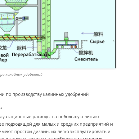
ора калийных удобрений
и по производству калийных удобрений
**
плуатационные расходы на небольшую линию
 ее подходящей для малых и средних предприятий и
меют простой дизайн, их легко эксплуатировать и
ивно снижать затраты на рабочую силу и время.