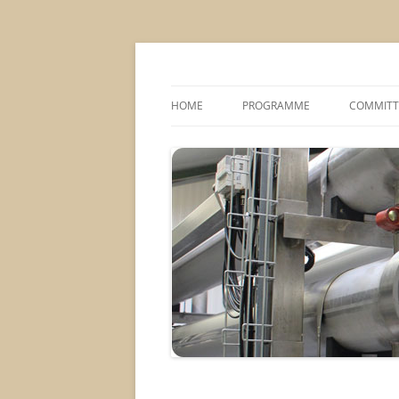
MS2013
HOME
PROGRAMME
COMMITT
CONFERENCE THEMES
SPONSOR
POSTER SESSIONS
COMPANY VISITS