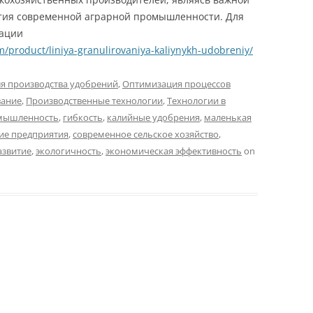
тия современной аграрной промышленности. Для
ации
/product/liniya-granulirovaniya-kaliynykh-udobreniy/
я производства удобрений
,
Оптимизация процессов
вание
,
Производственные технологии
,
Технологии в
мышленность
,
гибкость
,
калийные удобрения
,
маленькая
ие предприятия
,
современное сельское хозяйство
,
азвитие
,
экологичность
,
экономическая эффективность
on