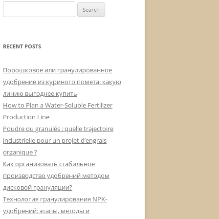
Search
for:
RECENT POSTS
Порошковое или гранулированное
удобрение из куриного помета: какую
линию выгоднее купить
How to Plan a Water-Soluble Fertilizer
Production Line
Poudre ou granulés : quelle trajectoire
industrielle pour un projet d’engrais
organique ?
Как организовать стабильное
производство удобрений методом
дисковой грануляции?
Технология гранулирования NPK-
удобрений: этапы, методы и