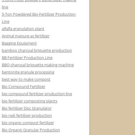
line
5-Ton Powdered Bio-Fertilizer Production
Line
alfalfa granulation plant
Animal manure as fertilizer
Bagging Equipment
bamboo charcoal briquette production
BB Fertilizer Production Line
BBQ charcoal briquette making machine
bentonite granule processing
best way to make compost
Bio Compound Fertilizer
bio compound fertilizer production line
bio fertilizer composting plants
Bio fertilizer Disc Granulator
bio npk fertilizer production
bio organic compost fertilizer
Bio Organic Granular Production