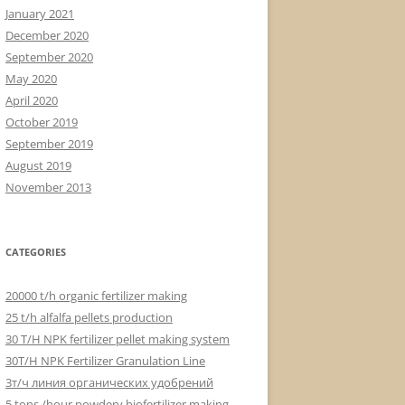
January 2021
December 2020
September 2020
May 2020
April 2020
October 2019
September 2019
August 2019
November 2013
CATEGORIES
20000 t/h organic fertilizer making
25 t/h alfalfa pellets production
30 T/H NPK fertilizer pellet making system
30T/H NPK Fertilizer Granulation Line
3т/ч линия органических удобрений
5 tons /hour powdery biofertilizer making