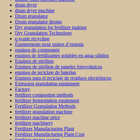
drum dryer
drum dryer machine
Drum granulator
Drum granulator design
Dry granulation for fertilizer making
Dry Granulation Technology
e-waste recycling
Équipements pour usines d’engrais
equipos de compostaje
equipos de fertilizantes solubles en agua sólidos
Equipos de pirólisis
Equipos de pirólisis de paneles fotovoltaicos
equipos de reciclaje de baterías
Equipos para el reciclaje de residuos electrónicos
Extrusion granulation equipment
Factory
fertilizer composting methods
fertilizer fermentation equipment
Fertilizer Granulating Methods
fertilizer granulation machine
fertilizer machine price
fertilizer machinery
Fertilizer Manufacturing Plant
Fertilizer Manufacturing Plant Cost
fertilizer mxing system