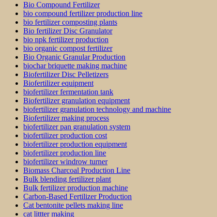
Bio Compound Fertilizer
bio compound fertilizer production line
bio fertilizer composting plants
Bio fertilizer Disc Granulator
bio npk fertilizer production
bio organic compost fertilizer
Bio Organic Granular Production
biochar briquette making machine
Biofertilizer Disc Pelletizers
Biofertilizer equipment
biofertilizer fermentation tank
Biofertilizer granulation equipment
biofertilizer granulation technology and machine
Biofertilizer making process
biofertilizer pan granulation system
biofertilizer production cost
biofertilizer production equipment
biofertilizer production line
biofertilizer windrow turner
Biomass Charcoal Production Line
Bulk blending fertilizer plant
Bulk fertilizer production machine
Carbon-Based Fertilizer Production
Cat bentonite pellets making line
cat littter making