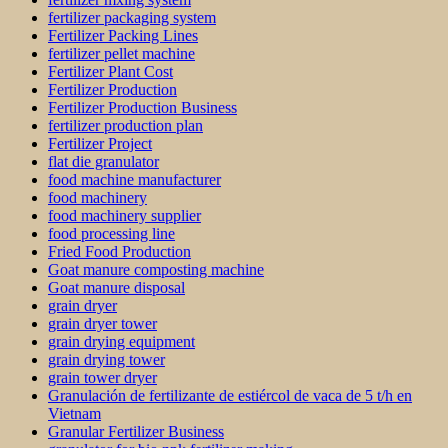
fertilizer packaging system
Fertilizer Packing Lines
fertilizer pellet machine
Fertilizer Plant Cost
Fertilizer Production
Fertilizer Production Business
fertilizer production plan
Fertilizer Project
flat die granulator
food machine manufacturer
food machinery
food machinery supplier
food processing line
Fried Food Production
Goat manure composting machine
Goat manure disposal
grain dryer
grain dryer tower
grain drying equipment
grain drying tower
grain tower dryer
Granulación de fertilizante de estiércol de vaca de 5 t/h en
Vietnam
Granular Fertilizer Business