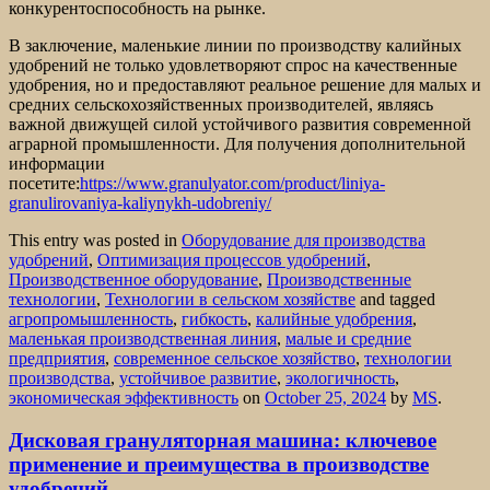
конкурентоспособность на рынке.
В заключение, маленькие линии по производству калийных
удобрений не только удовлетворяют спрос на качественные
удобрения, но и предоставляют реальное решение для малых и
средних сельскохозяйственных производителей, являясь
важной движущей силой устойчивого развития современной
аграрной промышленности. Для получения дополнительной
информации
посетите:
https://www.granulyator.com/product/liniya-
granulirovaniya-kaliynykh-udobreniy/
This entry was posted in
Оборудование для производства
удобрений
,
Оптимизация процессов удобрений
,
Производственное оборудование
,
Производственные
технологии
,
Технологии в сельском хозяйстве
and tagged
агропромышленность
,
гибкость
,
калийные удобрения
,
маленькая производственная линия
,
малые и средние
предприятия
,
современное сельское хозяйство
,
технологии
производства
,
устойчивое развитие
,
экологичность
,
экономическая эффективность
on
October 25, 2024
by
MS
.
Дисковая грануляторная машина: ключевое
применение и преимущества в производстве
удобрений