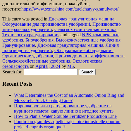
дополнительной информации, пожалуйста,
посетите:
https://www.sxmashina.com/tarelchatyy-granulyator/
This entry was posted in
Дисковая грануляторная машина
,
Оборудование для производства удобрений
,
Производство
минеральных удобрений
,
Сельскохозяйственная техника
,
Технология гранулирования
and tagged
NPK комплексные
удобрения
,
Биоудобрения
,
Высококачественные удобрения
,
Гранулирование
,
Дисковая грануляторная машина
,
Линия
производства удобрений
,
Обслуживание оборудования
,
Органические удобрения
,
Производственная эффективность
,
Сельскохозяйственные удобрения
,
Экологическая
безопасность
on
April 8, 2024
by
MS
.
Search for:
Recent Posts
What Determines the Cost of an Automatic Onion Ring and
Mozzarella Stick Coating Line?
Порошковое или гранулированное удобрение из
куриного помета: какую линию выгоднее купить
How to Plan a Water-Soluble Fertilizer Production Line
Poudre ou granulés : quelle trajectoire industrielle pour un
projet d’engrais organique ?