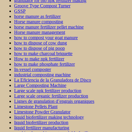
granulator for bio npk fertilizer making
Groove Type Compost Turner
GSSP
horse manure as fertilizer
Horse manure composting
horse manure fertilizer pellet machine
Horse manure management
how to compost your goat manure
how to dispose of cow dung
how to dispose of pig poop
how to make charcoal briquette
How to make npk fertilizer
how to make phosphate fertilizer
In-vessel composter
industrial composting machine
La Eficiencia de la Granuladora de Disco
Large Composting Machine
Large scale npk fertilizer production
Large scale organic fertilizer production
Lignes de granulation d’engrais organiques
Limestone Pellets Plant
Limestone Powder Granulator
liquid biofertilizer making technology
liquid biofertilizer production
liquid fertilizer manufacturing