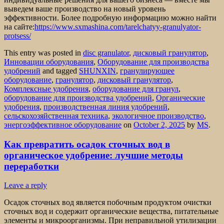
выведем ваше производство на новый уровень
эффективности. Более подробную информацию можно найти
на сайте:
https://www.sxmashina.com/tarelchatyy-granulyator-
protsess/
This entry was posted in
disc granulator
,
дисковый гранулятор
,
Инновации оборудования
,
Оборудование для производства
удобрений
and tagged
SHUNXIN
,
гранулирующее
оборудование
,
гранулятор
,
дисковый гранулятор
,
Комплексные удобрения
,
оборудование для гранул
,
оборудование для производства удобрений
,
Органические
удобрения
,
производственная линия удобрений
,
сельскохозяйственная техника
,
экологичное производство
,
энергоэффективное оборудование
on
October 2, 2025
by
MS
.
Как превратить осадок сточных вод в
органическое удобрение: лучшие методы
переработки
Leave a reply
Осадок сточных вод является побочным продуктом очистки
сточных вод и содержит органические вещества, питательные
элементы и микроорганизмы. При неправильной утилизации