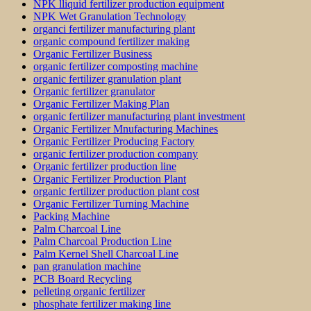
NPK lliquid fertilizer production equipment
NPK Wet Granulation Technology
organci fertilizer manufacturing plant
organic compound fertilizer making
Organic Fertilizer Business
organic fertilizer composting machine
organic fertilizer granulation plant
Organic fertilizer granulator
Organic Fertilizer Making Plan
organic fertilizer manufacturing plant investment
Organic Fertilizer Mnufacturing Machines
Organic Fertilizer Producing Factory
organic fertilizer production company
Organic fertilizer production line
Organic Fertilizer Production Plant
organic fertilizer production plant cost
Organic Fertilizer Turning Machine
Packing Machine
Palm Charcoal Line
Palm Charcoal Production Line
Palm Kernel Shell Charcoal Line
pan granulation machine
PCB Board Recycling
pelleting organic fertilizer
phosphate fertilizer making line