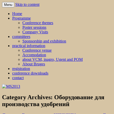
Skip to content
Menu
MS2013
Home
Programme
Conference themes
Poster sessions
Company Visits
committees
Sponsorship and exhibition
practical information
Conference venue
Accomodation
about VCM, inagro, Ugent and POM
About Bruges
registration
conference downloads
contact
Category Archives:
Оборудование для
производства удобрений