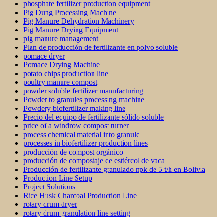
phosphate fertilizer production equipment
Pig Dung Processing Machine
Pig Manure Dehydration Machinery
Pig Manure Drying Equipment
pig manure management
Plan de producción de fertilizante en polvo soluble
pomace dryer
Pomace Drying Machine
potato chips production line
poultry manure compost
powder soluble fertilizer manufacturing
Powder to granules processing machine
Powdery biofertilizer making line
Precio del equipo de fertilizante sólido soluble
price of a windrow compost turner
process chemical material into granule
processes in biofertilizer production lines
producción de compost orgánico
producción de compostaje de estiércol de vaca
Producción de fertilizante granulado npk de 5 t/h en Bolivia
Production Line Setup
Project Solutions
Rice Husk Charcoal Production Line
rotary drum dryer
rotary drum granulation line setting