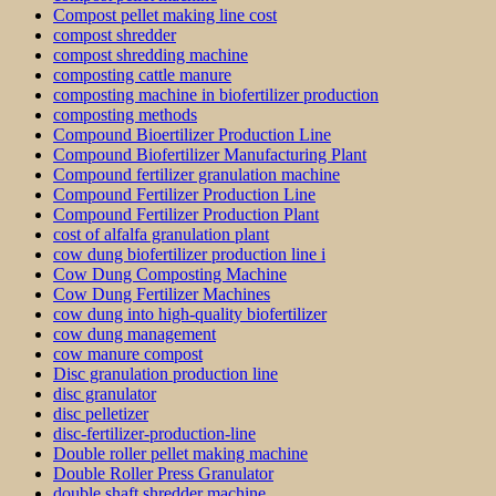
Compost pellet making line cost
compost shredder
compost shredding machine
composting cattle manure
composting machine in biofertilizer production
composting methods
Compound Bioertilizer Production Line
Compound Biofertilizer Manufacturing Plant
Compound fertilizer granulation machine
Compound Fertilizer Production Line
Compound Fertilizer Production Plant
cost of alfalfa granulation plant
cow dung biofertilizer production line i
Cow Dung Composting Machine
Cow Dung Fertilizer Machines
cow dung into high-quality biofertilizer
cow dung management
cow manure compost
Disc granulation production line
disc granulator
disc pelletizer
disc-fertilizer-production-line
Double roller pellet making machine
Double Roller Press Granulator
double shaft shredder machine