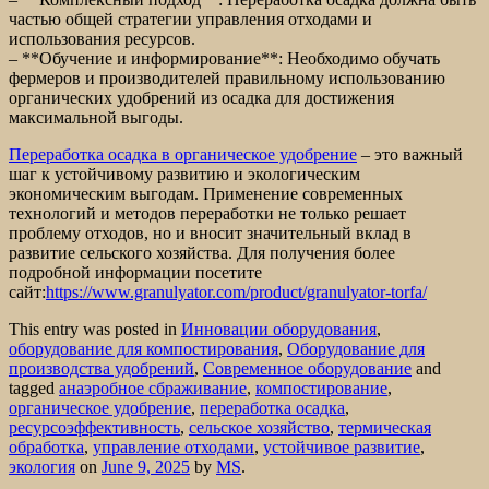
частью общей стратегии управления отходами и
использования ресурсов.
– **Обучение и информирование**: Необходимо обучать
фермеров и производителей правильному использованию
органических удобрений из осадка для достижения
максимальной выгоды.
Переработка осадка в органическое удобрение
– это важный
шаг к устойчивому развитию и экологическим
экономическим выгодам. Применение современных
технологий и методов переработки не только решает
проблему отходов, но и вносит значительный вклад в
развитие сельского хозяйства. Для получения более
подробной информации посетите
сайт:
https://www.granulyator.com/product/granulyator-torfa/
This entry was posted in
Инновации оборудования
,
оборудование для компостирования
,
Оборудование для
производства удобрений
,
Современное оборудование
and
tagged
анаэробное сбраживание
,
компостирование
,
органическое удобрение
,
переработка осадка
,
ресурсоэффективность
,
сельское хозяйство
,
термическая
обработка
,
управление отходами
,
устойчивое развитие
,
экология
on
June 9, 2025
by
MS
.