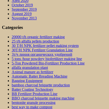
April 2020
October 2019
September 2019
August 2019
November 2013
Categories
20000 t/h organic fertilizer making
25 t/h alfalfa pellets production
30 T/H NPK fertilizer pellet making system
30T/H NPK Fertilizer Granulation Line
3т/ч линия органических удобрений
5 tons /hour powdery biofertilizer making line
5-Ton Powdered Bio-Fertilizer Production Line
alfalfa granulation plant
Animal manure as fertilizer
Automatic Batter Breading Machine
Bagging Equipment
bamboo charcoal briquette production
Batter Coating Technology
BB Fertilizer Production Line
BBQ charcoal briquette making machine
bentonite granule processing
best way to make compost