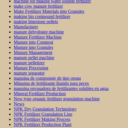
machine for making water soluble fertilizer
make cow manure fertilizer
Make Fertilizer Materials into Granules
making bio compound fertilizer
making limestone pellets
Manufacturer
manure dehydrator machine
Manure Fertilizer Machine
Manure into Compost
Manure into Granules
Manure Management
manure pellet machine
manure pelletizer
Manure Processing
manure separator
maquina de compostaje de tipo oruga
Máquina de fertilizante líquido para peces
maquina envasadora de fertilizantes solubles en agua
Mineral Fertilizer Production
New type organic fertilizer granulation machine
News
NPK Dry Granulation Technology
NPK Fertilizer Granulation Line
NPK Fertilizer Making Process
NPK Fertilizer Production Plant