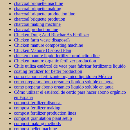
charcoal briquette machine
charcoal briquette making
charcoal briquette production line
charcoal briquette prodution
charcoal making machine
charcoal production line
Chicken Dung And Biochar As Fertilizer
Chicken farm waste disaposal\
Chicken manure composting machine
Chicken Manure Disposal Plan
chicken manure liquid fertilizer production line
Chicken manure organic fertilizer production
Chile utiliza estiércol de vaca para fabricar fertilizante líquido
coating fertilizer for better production
como elaborar fertilizante organico liquido en México
como preparar abono organico liquido soluble en agua
como preparar abono organico liquido soluble en agua
Cómo utilizar el estiércol de cerdo para hacer abono orgánico
en España
compost fertilizer disposal
compost fertilizer making
compost fertilizer production lines
compost granulation plant setup
compost making methods
compost pellet machine