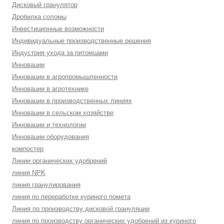
Дисковый гранулятор
Дробилка соломы
Инвестиционные возможности
Индивидуальные производственные решения
Индустрия ухода за питомцами
Инновации
Инновации в агропромышленности
Инновации в агротехнике
Инновации в производственных линиях
Инновации в сельском хозяйстве
Инновации и технологии
Инновации оборудования
компостер
Линии органических удобрений
линия NPK
линия гранулирования
линия по переработке куриного помета
Линия по производству дисковой грануляции
линия по производству органических удобрений из куриного