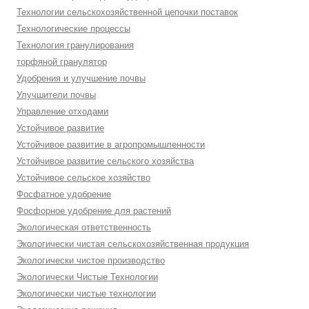
Технологии сельскохозяйственной цепочки поставок
Технологические процессы
Технология гранулирования
торфяной гранулятор
Удобрения и улучшение почвы
Улучшители почвы
Управление отходами
Устойчивое развитие
Устойчивое развитие в агропромышленности
Устойчивое развитие сельского хозяйства
Устойчивое сельское хозяйство
Фосфатное удобрение
Фосфорное удобрение для растений
Экологическая ответственность
Экологически чистая сельскохозяйственная продукция
Экологически чистое производство
Экологически Чистые Технологии
Экологически чистые технологии