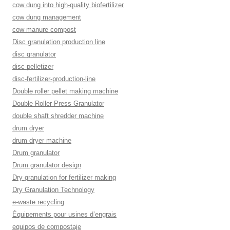
cow dung into high-quality biofertilizer
cow dung management
cow manure compost
Disc granulation production line
disc granulator
disc pelletizer
disc-fertilizer-production-line
Double roller pellet making machine
Double Roller Press Granulator
double shaft shredder machine
drum dryer
drum dryer machine
Drum granulator
Drum granulator design
Dry granulation for fertilizer making
Dry Granulation Technology
e-waste recycling
Équipements pour usines d’engrais
equipos de compostaje