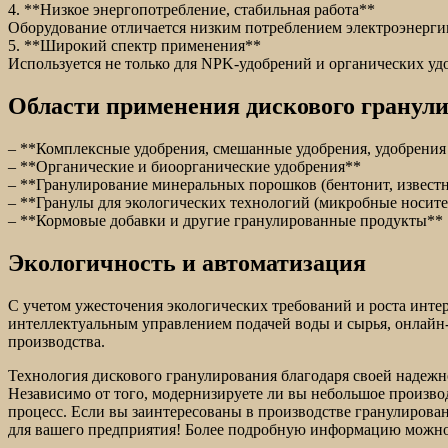
4. **Низкое энергопотребление, стабильная работа**
Оборудование отличается низким потреблением электроэнергии
5. **Широкий спектр применения**
Используется не только для NPK-удобрений и органических удо
Области применения дискового гранул
– **Комплексные удобрения, смешанные удобрения, удобрени
– **Органические и биоорганические удобрения**
– **Гранулирование минеральных порошков (бентонит, извест
– **Гранулы для экологических технологий (микробные носите
– **Кормовые добавки и другие гранулированные продукты**
Экологичность и автоматизация
С учетом ужесточения экологических требований и роста инте
интеллектуальным управлением подачей воды и сырья, онлайн
производства.
Технология дискового гранулирования благодаря своей надежн
Независимо от того, модернизируете ли вы небольшое произв
процесс. Если вы заинтересованы в производстве гранулирова
для вашего предприятия! Более подробную информацию можно 