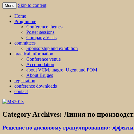
Skip to content
Menu
MS2013
Home
Programme
Conference themes
Poster sessions
Company Visits
committees
Sponsorship and exhibition
practical information
Conference venue
Accomodation
about VCM, inagro, Ugent and POM
About Bruges
registration
conference downloads
contact
Category Archives:
Линия по производст
Решение по дисковому гранулированию: эффекти