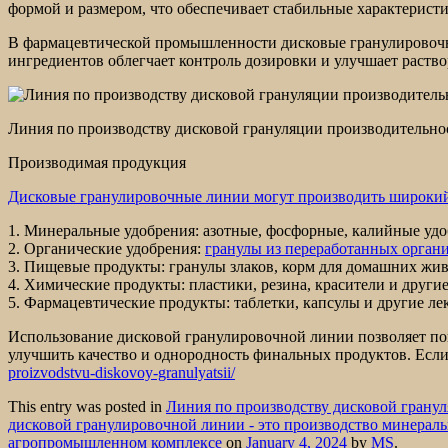
формой и размером, что обеспечивает стабильные характерист
В фармацевтической промышленности дисковые гранулировочны
ингредиентов облегчает контроль дозировки и улучшает раств
Линия по производству дисковой грануляции производительнос
Производимая продукция
Дисковые гранулировочные линии могут производить широкий
1. Минеральные удобрения: азотные, фосфорные, калийные удо
2. Органические удобрения:
гранулы из переработанных орган
3. Пищевые продукты: гранулы злаков, корм для домашних жи
4. Химические продукты: пластики, резина, красители и други
5. Фармацевтические продукты: таблетки, капсулы и другие л
Использование дисковой гранулировочной линии позволяет пов
улучшить качество и однородность финальных продуктов. Если
proizvodstvu-diskovoy-granulyatsii/
This entry was posted in
Линия по производству дисковой грану
дисковой гранулировочной линии - это производство минераль
агропромышленном комплексе
on
January 4, 2024
by
MS
.