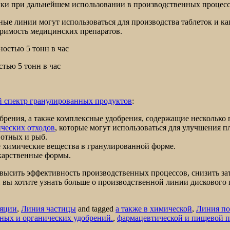
ики при дальнейшем использовании в производственных процесс
е линии могут использоваться для производства таблеток и ка
оримость медицинских препаратов.
тью 5 тонн в час
 спектр гранулированных продуктов
:
брения, а также комплексные удобрения, содержащие несколько 
ических отходов
, которые могут использоваться для улучшения 
вотных и рыб.
е химические вещества в гранулированной форме.
екарственные формы.
ысить эффективность производственных процессов, снизить зат
 вы хотите узнать больше о производственной линии дискового 
ляции
,
Линия частицы
and tagged
а также в химической
,
Линия по
ных и органических удобрений.
,
фармацевтической и пищевой 