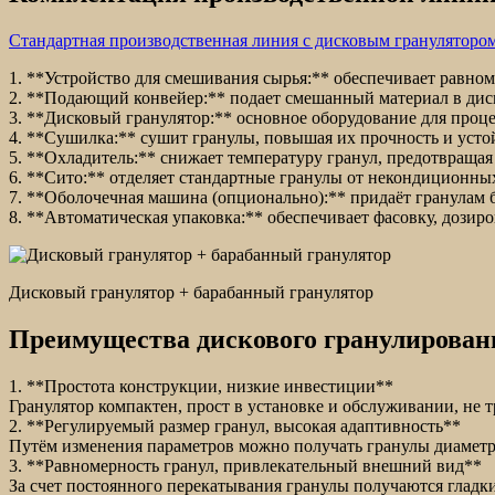
Стандартная производственная линия с дисковым грануляторо
1. **Устройство для смешивания сырья:** обеспечивает равно
2. **Подающий конвейер:** подает смешанный материал в дис
3. **Дисковый гранулятор:** основное оборудование для проце
4. **Сушилка:** сушит гранулы, повышая их прочность и усто
5. **Охладитель:** снижает температуру гранул, предотвращая
6. **Сито:** отделяет стандартные гранулы от некондиционных
7. **Оболочечная машина (опционально):** придаёт гранулам 
8. **Автоматическая упаковка:** обеспечивает фасовку, дозир
Дисковый гранулятор + барабанный гранулятор
Преимущества дискового гранулирован
1. **Простота конструкции, низкие инвестиции**
Гранулятор компактен, прост в установке и обслуживании, не 
2. **Регулируемый размер гранул, высокая адаптивность**
Путём изменения параметров можно получать гранулы диаметр
3. **Равномерность гранул, привлекательный внешний вид**
За счет постоянного перекатывания гранулы получаются гладк