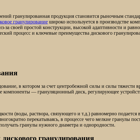
ений гранулированная продукция становится рыночным стандарт
ковое гранулирование
широко используется в производстве ком
-за своей простой конструкции, высокой адаптивности и равно
ский процесс и ключевые преимущества дискового гранулирова
вания
ование, в котором за счет центробежной силы и силы тяжести
ые компоненты — грануляционный диск, регулирующее устройств
кости (воды, раствора, связующего и т.д.) равномерно подаетс
ногократно перекатываясь, в процессе чего мелкие гранулы пос
получать гранулы нужного диаметра и однородности.
 дискового гранулирования