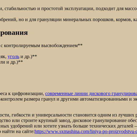
, стабильностью и простотой эксплуатации, подходит для массо
брений, но и для грануляции минеральных порошков, кормов, ка
ирования
я с контролируемым высвобождением**
няк,
уголь
и др.)**
ли и др.)**
реса к цифровизации,
современные линии дискового гранулиров
-контролем размера гранул и другими автоматизированными и 
ости, гибкости и универсальности становится одним из лучших
одство или строите крупный завод, дисковое гранулирование о
нных удобрений или хотите узнать больше технических деталей
найти на сайте:
https://www.sxmashina.com/liniya-po-proizvodstvu-d