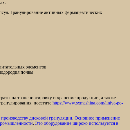
ах.
псул. Гранулирование активных фармацевтических
питательных элементов.
плодородия почвы.
раты на транспортировку и хранение продукции, а также
гранулирования, посетите:
https://www.sxmashina.com/liniya-po-
 производству дисковой грануляции
,
Основное применение
промышленности
,
Это оборудование широко используется в