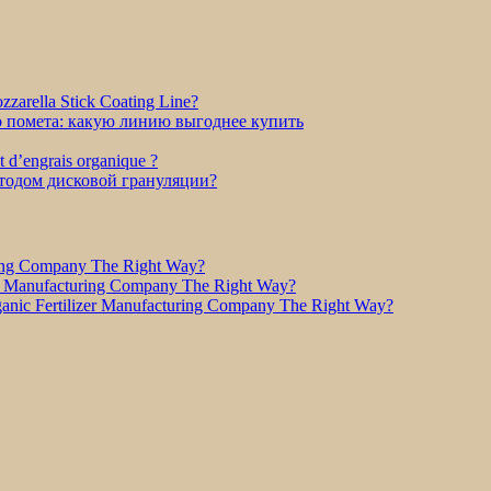
zarella Stick Coating Line?
о помета: какую линию выгоднее купить
et d’engrais organique ?
етодом дисковой грануляции?
ring Company The Right Way?
r Manufacturing Company The Right Way?
nic Fertilizer Manufacturing Company The Right Way?