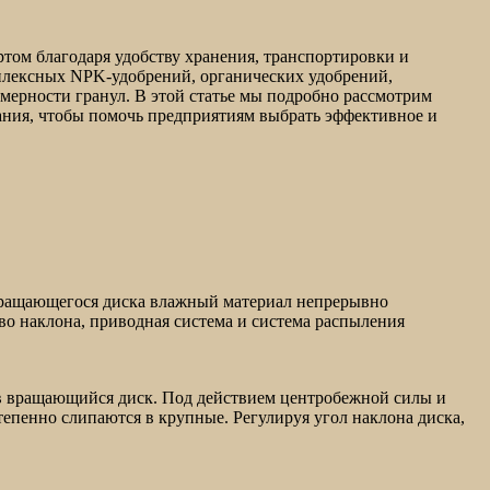
ом благодаря удобству хранения, транспортировки и
плексных NPK-удобрений, органических удобрений,
мерности гранул. В этой статье мы подробно рассмотрим
ния, чтобы помочь предприятиям выбрать эффективное и
 вращающегося диска влажный материал непрерывно
о наклона, приводная система и система распыления
я в вращающийся диск. Под действием центробежной силы и
тепенно слипаются в крупные. Регулируя угол наклона диска,