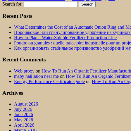
Search for:
Recent Posts
What Determines the Cost of an Automatic Onion Ring and Moz
Порошковое или гранулированное удобрение из куриног
How to Plan a Water-Soluble Fertilizer Production Line
Poudre ou granulés : quelle trajectoire industrielle pour un proj
Как организовать стабильное производство удобрений м
Recent Comments
Web proxy
on
How To Run An Organic Fertilizer Manufactu
maby nail salon near me
on
How To Run An Organic Fertilize
Energy Performance Certificate Quote
on
How To Run An Orga
Archives
August 2026
July 2026
June 2026
May 2026
April 2026
March 2026