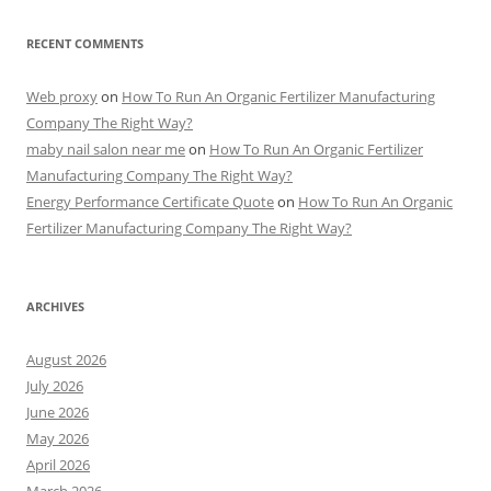
RECENT COMMENTS
Web proxy
on
How To Run An Organic Fertilizer Manufacturing
Company The Right Way?
maby nail salon near me
on
How To Run An Organic Fertilizer
Manufacturing Company The Right Way?
Energy Performance Certificate Quote
on
How To Run An Organic
Fertilizer Manufacturing Company The Right Way?
ARCHIVES
August 2026
July 2026
June 2026
May 2026
April 2026