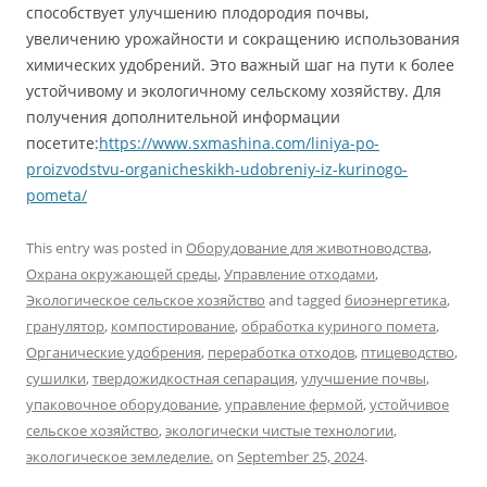
способствует улучшению плодородия почвы,
увеличению урожайности и сокращению использования
химических удобрений. Это важный шаг на пути к более
устойчивому и экологичному сельскому хозяйству. Для
получения дополнительной информации
посетите:
https://www.sxmashina.com/liniya-po-
proizvodstvu-organicheskikh-udobreniy-iz-kurinogo-
pometa/
This entry was posted in
Оборудование для животноводства
,
Охрана окружающей среды
,
Управление отходами
,
Экологическое сельское хозяйство
and tagged
биоэнергетика
,
гранулятор
,
компостирование
,
обработка куриного помета
,
Органические удобрения
,
переработка отходов
,
птицеводство
,
сушилки
,
твердожидкостная сепарация
,
улучшение почвы
,
упаковочное оборудование
,
управление фермой
,
устойчивое
сельское хозяйство
,
экологически чистые технологии
,
экологическое земледелие.
on
September 25, 2024
.