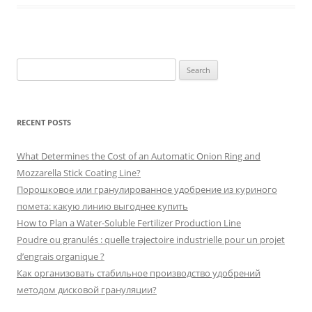
S
e
a
r
RECENT POSTS
c
h
What Determines the Cost of an Automatic Onion Ring and
f
Mozzarella Stick Coating Line?
o
Порошковое или гранулированное удобрение из куриного
r
помета: какую линию выгоднее купить
:
How to Plan a Water-Soluble Fertilizer Production Line
Poudre ou granulés : quelle trajectoire industrielle pour un projet
d’engrais organique ?
Как организовать стабильное производство удобрений
методом дисковой грануляции?