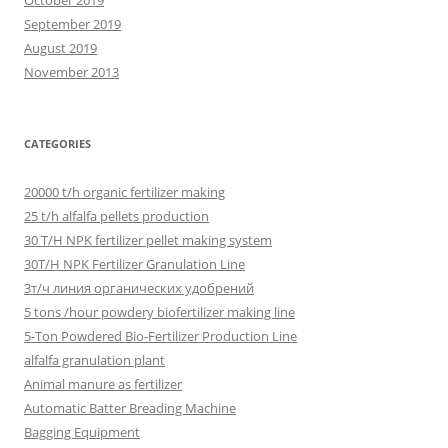
October 2019
September 2019
August 2019
November 2013
CATEGORIES
20000 t/h organic fertilizer making
25 t/h alfalfa pellets production
30 T/H NPK fertilizer pellet making system
30T/H NPK Fertilizer Granulation Line
3т/ч линия органических удобрений
5 tons /hour powdery biofertilizer making line
5-Ton Powdered Bio-Fertilizer Production Line
alfalfa granulation plant
Animal manure as fertilizer
Automatic Batter Breading Machine
Bagging Equipment