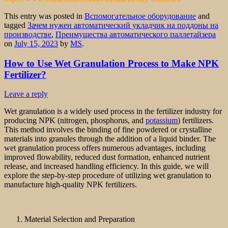
This entry was posted in
Вспомогательное оборудование
and
tagged
Зачем нужен автоматический укладчик на поддоны на
производстве
,
Преимущества автоматического паллетайзера
on
July 15, 2023
by
MS
.
How to Use Wet Granulation Process to Make NPK
Fertilizer?
Leave a reply
Wet granulation is a widely used process in the fertilizer industry for
producing NPK (nitrogen, phosphorus, and
potassium
) fertilizers.
This method involves the binding of fine powdered or crystalline
materials into granules through the addition of a liquid binder. The
wet granulation process offers numerous advantages, including
improved flowability, reduced dust formation, enhanced nutrient
release, and increased handling efficiency. In this guide, we will
explore the step-by-step procedure of utilizing wet granulation to
manufacture high-quality NPK fertilizers.
Material Selection and Preparation