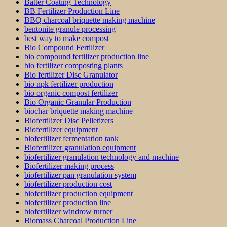
Batter Coating Technology
BB Fertilizer Production Line
BBQ charcoal briquette making machine
bentonite granule processing
best way to make compost
Bio Compound Fertilizer
bio compound fertilizer production line
bio fertilizer composting plants
Bio fertilizer Disc Granulator
bio npk fertilizer production
bio organic compost fertilizer
Bio Organic Granular Production
biochar briquette making machine
Biofertilizer Disc Pelletizers
Biofertilizer equipment
biofertilizer fermentation tank
Biofertilizer granulation equipment
biofertilizer granulation technology and machine
Biofertilizer making process
biofertilizer pan granulation system
biofertilizer production cost
biofertilizer production equipment
biofertilizer production line
biofertilizer windrow turner
Biomass Charcoal Production Line