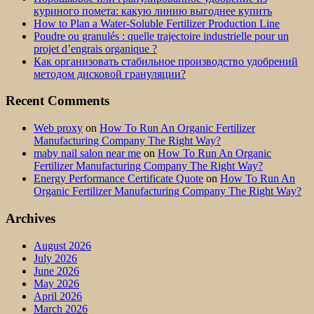
куриного помета: какую линию выгоднее купить
How to Plan a Water-Soluble Fertilizer Production Line
Poudre ou granulés : quelle trajectoire industrielle pour un
projet d’engrais organique ?
Как организовать стабильное производство удобрений
методом дисковой грануляции?
Recent Comments
Web proxy
on
How To Run An Organic Fertilizer
Manufacturing Company The Right Way?
maby nail salon near me
on
How To Run An Organic
Fertilizer Manufacturing Company The Right Way?
Energy Performance Certificate Quote
on
How To Run An
Organic Fertilizer Manufacturing Company The Right Way?
Archives
August 2026
July 2026
June 2026
May 2026
April 2026
March 2026