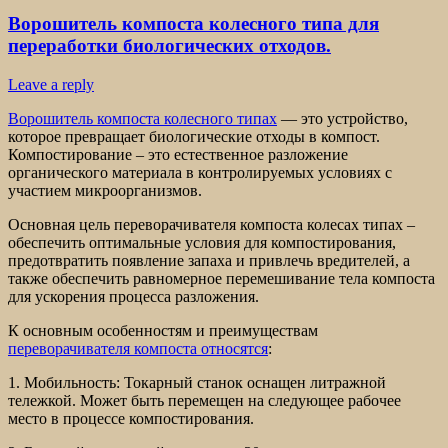
Ворошитель компоста колесного типа для
переработки биологических отходов.
Leave a reply
Ворошитель компоста колесного типах
— это устройство,
которое превращает биологические отходы в компост.
Компостирование – это естественное разложение
органического материала в контролируемых условиях с
участием микроорганизмов.
Основная цель переворачивателя компоста колесах типах –
обеспечить оптимальные условия для компостирования,
предотвратить появление запаха и привлечь вредителей, а
также обеспечить равномерное перемешивание тела компоста
для ускорения процесса разложения.
К основным особенностям и преимуществам
переворачивателя компоста относятся
:
1. Мобильность: Токарный станок оснащен литражной
тележкой. Может быть перемещен на следующее рабочее
место в процессе компостирования.