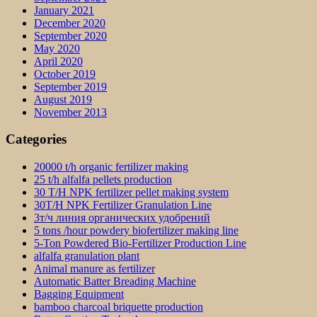
January 2021
December 2020
September 2020
May 2020
April 2020
October 2019
September 2019
August 2019
November 2013
Categories
20000 t/h organic fertilizer making
25 t/h alfalfa pellets production
30 T/H NPK fertilizer pellet making system
30T/H NPK Fertilizer Granulation Line
3т/ч линия органических удобрений
5 tons /hour powdery biofertilizer making line
5-Ton Powdered Bio-Fertilizer Production Line
alfalfa granulation plant
Animal manure as fertilizer
Automatic Batter Breading Machine
Bagging Equipment
bamboo charcoal briquette production