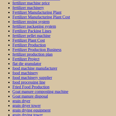
fertilizer machine price
fertilizer machinery
Fertilizer Manufacturing Plant
Fertilizer Manufacturing Plant Cost
fertilizer mxing system
fertilizer packaging system
Fertilizer Packing Lines
fertilizer pellet machine
Fertilizer Plant Cost
Fertilizer Production
Fertilizer Production Business
fertilizer production plan
Fertilizer Project
flat die granulator
food machine manufacturer
food machinery
food machinery supplier
food processing line
Fried Food Production
Goat manure composting machine
Goat manure disposal
grain dryer
grain dryer tower
grain drying equipment
grain drying tower