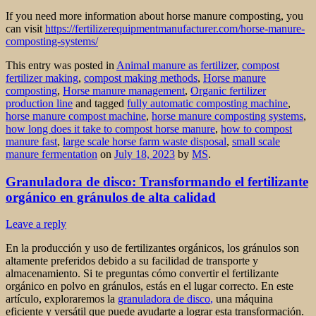
If you need more information about horse manure composting, you
can visit
https://fertilizerequipmentmanufacturer.com/horse-manure-
composting-systems/
This entry was posted in
Animal manure as fertilizer
,
compost
fertilizer making
,
compost making methods
,
Horse manure
composting
,
Horse manure management
,
Organic fertilizer
production line
and tagged
fully automatic composting machine
,
horse manure compost machine
,
horse manure composting systems
,
how long does it take to compost horse manure
,
how to compost
manure fast
,
large scale horse farm waste disposal
,
small scale
manure fermentation
on
July 18, 2023
by
MS
.
Granuladora de disco: Transformando el fertilizante
orgánico en gránulos de alta calidad
Leave a reply
En la producción y uso de fertilizantes orgánicos, los gránulos son
altamente preferidos debido a su facilidad de transporte y
almacenamiento. Si te preguntas cómo convertir el fertilizante
orgánico en polvo en gránulos, estás en el lugar correcto. En este
artículo, exploraremos la
granuladora de disco
,
una máquina
eficiente y versátil que puede ayudarte a lograr esta transformación.