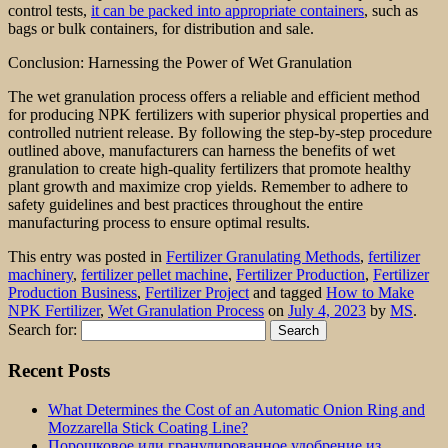
control tests,
it can be packed into appropriate containers
, such as
bags or bulk containers, for distribution and sale.
Conclusion: Harnessing the Power of Wet Granulation
The wet granulation process offers a reliable and efficient method
for producing NPK fertilizers with superior physical properties and
controlled nutrient release. By following the step-by-step procedure
outlined above, manufacturers can harness the benefits of wet
granulation to create high-quality fertilizers that promote healthy
plant growth and maximize crop yields. Remember to adhere to
safety guidelines and best practices throughout the entire
manufacturing process to ensure optimal results.
This entry was posted in
Fertilizer Granulating Methods
,
fertilizer
machinery
,
fertilizer pellet machine
,
Fertilizer Production
,
Fertilizer
Production Business
,
Fertilizer Project
and tagged
How to Make
NPK Fertilizer
,
Wet Granulation Process
on
July 4, 2023
by
MS
.
Search for:
Recent Posts
What Determines the Cost of an Automatic Onion Ring and
Mozzarella Stick Coating Line?
Порошковое или гранулированное удобрение из