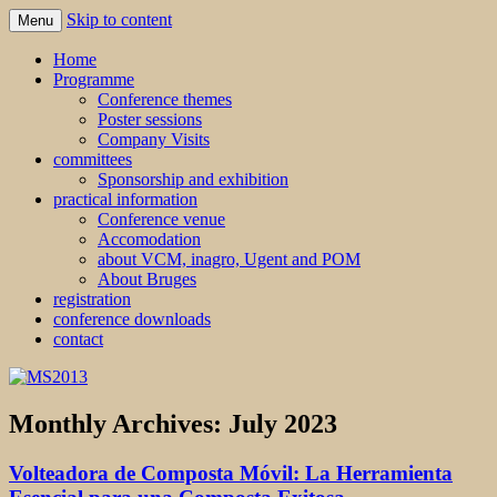
Skip to content
Menu
MS2013
Home
Programme
Conference themes
Poster sessions
Company Visits
committees
Sponsorship and exhibition
practical information
Conference venue
Accomodation
about VCM, inagro, Ugent and POM
About Bruges
registration
conference downloads
contact
Monthly Archives:
July 2023
Volteadora de Composta Móvil: La Herramienta