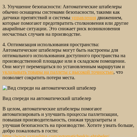
3. Улучшение безопасности: Автоматические штабелеры
обычно оснащены системами безопасности, такими как
датчики препятствий и системы
управления
движением,
которые помогают предотвратить столкновения или другие
аварийные ситуации. Это снижает риск возникновения
несчастных случаев на производстве.
4. Оптимизация использования пространства:
Автоматические штабелеры могут быть настроены для
оптимального использования доступного пространства на
производственной площадке или в складском помещении.
Они могут перемещаться по установленным маршрутам и
укладывать товары на паллеты с высокой точностью
, что
позволяет сократить потери места.
Вид спереди на автоматический штабелер
В целом, автоматические штабелеры помогают
автоматизировать и улучшить процессы паллетизации,
повышая производительность, снижая трудозатраты и
улучшая безопасность на производстве. Хотите узнать больше,
добро пожаловать в гости:
https://www.sxmashina.com/avtomaticheskiy-shtabeler/