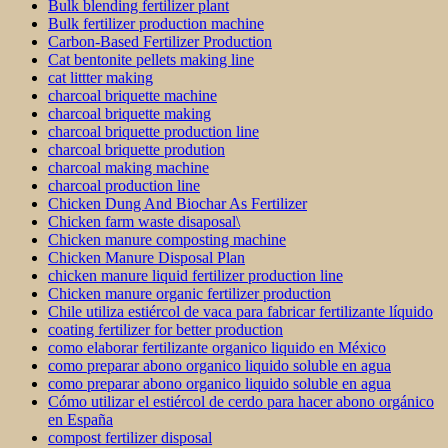
Bulk blending fertilizer plant
Bulk fertilizer production machine
Carbon-Based Fertilizer Production
Cat bentonite pellets making line
cat littter making
charcoal briquette machine
charcoal briquette making
charcoal briquette production line
charcoal briquette prodution
charcoal making machine
charcoal production line
Chicken Dung And Biochar As Fertilizer
Chicken farm waste disaposal\
Chicken manure composting machine
Chicken Manure Disposal Plan
chicken manure liquid fertilizer production line
Chicken manure organic fertilizer production
Chile utiliza estiércol de vaca para fabricar fertilizante líquido
coating fertilizer for better production
como elaborar fertilizante organico liquido en México
como preparar abono organico liquido soluble en agua
como preparar abono organico liquido soluble en agua
Cómo utilizar el estiércol de cerdo para hacer abono orgánico
en España
compost fertilizer disposal