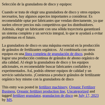
Selección de la granuladora de disco y equipos:
Cuando se trata de elegir una granuladora de disco y otros equipos
necesarios, hay algunos aspectos importantes a considerar. Es
recomendable optar por fabricantes que vendan directamente, ya que
suelen ofrecer precios más competitivos que los distribuidores.
Además, elegir un fabricante con una sólida trayectoria garantizará
un sistema completo y un servicio integral, lo que te ayudará a evitar
problemas en el futuro.
La granuladora de disco es una máquina esencial en la producción
de gránulos de fertilizantes orgánicos. Al combinarla con otros
equipos en una
línea completa de granulación de disco
,
podrás
lograr una producción continua de gránulos de abono orgánico de
alta calidad. Al elegir la granuladora de disco y los equipos
adicionales, es recomendable buscar fabricantes confiables y
experimentados. Así, podrás obtener equipos de calidad y un
servicio satisfactorio. ¡Comienza a producir gránulos de fertilizante
orgánico hoy mismo con la granuladora de disco
This entry was posted in
fertilizer machinery
,
Organic Fertilizer
Business
,
Organic fertilizer production line
,
Uncategorized
and
tagged
fertilizer granulator
,
granulacion de disco
on
July 17, 2023
by
MS
.