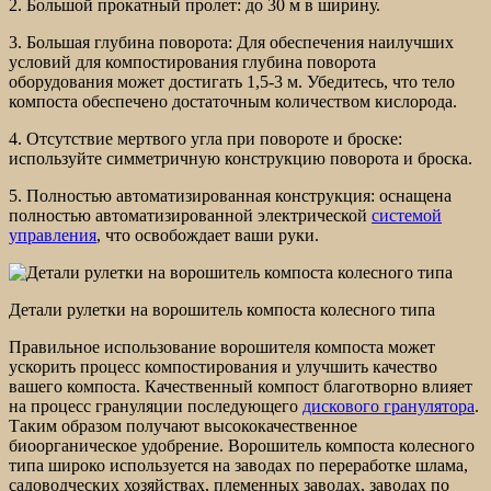
2. Большой прокатный пролет: до 30 м в ширину.
3. Большая глубина поворота: Для обеспечения наилучших
условий для компостирования глубина поворота
оборудования может достигать 1,5-3 м. Убедитесь, что тело
компоста обеспечено достаточным количеством кислорода.
4. Отсутствие мертвого угла при повороте и броске:
используйте симметричную конструкцию поворота и броска.
5. Полностью автоматизированная конструкция: оснащена
полностью автоматизированной электрической
системой
управления
, что освобождает ваши руки.
Детали рулетки на ворошитель компоста колесного типа
Правильное использование ворошителя компоста может
ускорить процесс компостирования и улучшить качество
вашего компоста. Качественный компост благотворно влияет
на процесс грануляции последующего
дискового гранулятора
.
Таким образом получают высококачественное
биоорганическое удобрение. Ворошитель компоста колесного
типа широко используется на заводах по переработке шлама,
садоводческих хозяйствах, племенных заводах, заводах по