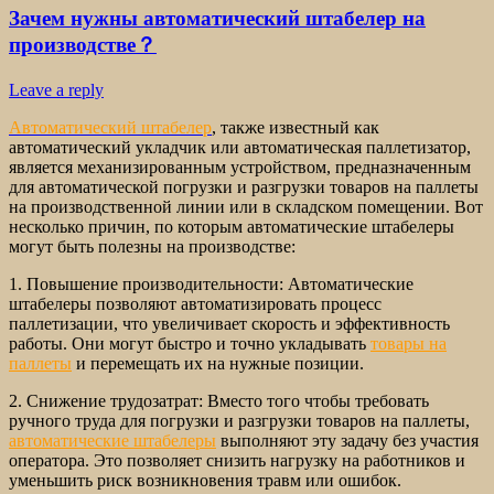
Зачем нужны автоматический штабелер на
производстве？
Leave a reply
Автоматический штабелер
, также известный как
автоматический укладчик или автоматическая паллетизатор,
является механизированным устройством, предназначенным
для автоматической погрузки и разгрузки товаров на паллеты
на производственной линии или в складском помещении. Вот
несколько причин, по которым автоматические штабелеры
могут быть полезны на производстве:
1. Повышение производительности: Автоматические
штабелеры позволяют автоматизировать процесс
паллетизации, что увеличивает скорость и эффективность
работы. Они могут быстро и точно укладывать
товары на
паллеты
и перемещать их на нужные позиции.
2. Снижение трудозатрат: Вместо того чтобы требовать
ручного труда для погрузки и разгрузки товаров на паллеты,
автоматические штабелеры
выполняют эту задачу без участия
оператора. Это позволяет снизить нагрузку на работников и
уменьшить риск возникновения травм или ошибок.