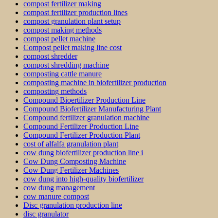
compost fertilizer making
compost fertilizer production lines
compost granulation plant setup
compost making methods
compost pellet machine
Compost pellet making line cost
compost shredder
compost shredding machine
composting cattle manure
composting machine in biofertilizer production
composting methods
Compound Bioertilizer Production Line
Compound Biofertilizer Manufacturing Plant
Compound fertilizer granulation machine
Compound Fertilizer Production Line
Compound Fertilizer Production Plant
cost of alfalfa granulation plant
cow dung biofertilizer production line i
Cow Dung Composting Machine
Cow Dung Fertilizer Machines
cow dung into high-quality biofertilizer
cow dung management
cow manure compost
Disc granulation production line
disc granulator