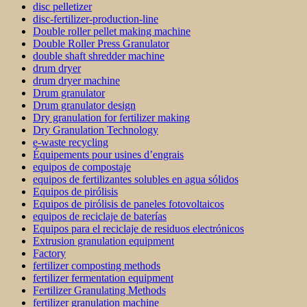
disc pelletizer
disc-fertilizer-production-line
Double roller pellet making machine
Double Roller Press Granulator
double shaft shredder machine
drum dryer
drum dryer machine
Drum granulator
Drum granulator design
Dry granulation for fertilizer making
Dry Granulation Technology
e-waste recycling
Équipements pour usines d’engrais
equipos de compostaje
equipos de fertilizantes solubles en agua sólidos
Equipos de pirólisis
Equipos de pirólisis de paneles fotovoltaicos
equipos de reciclaje de baterías
Equipos para el reciclaje de residuos electrónicos
Extrusion granulation equipment
Factory
fertilizer composting methods
fertilizer fermentation equipment
Fertilizer Granulating Methods
fertilizer granulation machine