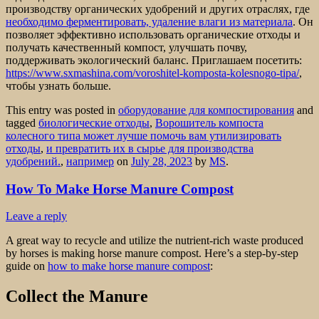
производству органических удобрений и других отраслях, где
необходимо ферментировать, удаление влаги из материала
. Он
позволяет эффективно использовать органические отходы и
получать качественный компост, улучшать почву,
поддерживать экологический баланс. Приглашаем посетить:
https://www.sxmashina.com/voroshitel-komposta-kolesnogo-tipa/
,
чтобы узнать больше.
This entry was posted in
оборудование для компостирования
and
tagged
биологические отходы
,
Ворошитель компоста
колесного типа может лучше помочь вам утилизировать
отходы
,
и превратить их в сырье для производства
удобрений.
,
например
on
July 28, 2023
by
MS
.
How To Make Horse Manure Compost
Leave a reply
A great way to recycle and utilize the nutrient-rich waste produced
by horses is making horse manure compost. Here’s a step-by-step
guide on
how to make horse manure compost
:
Collect the Manure