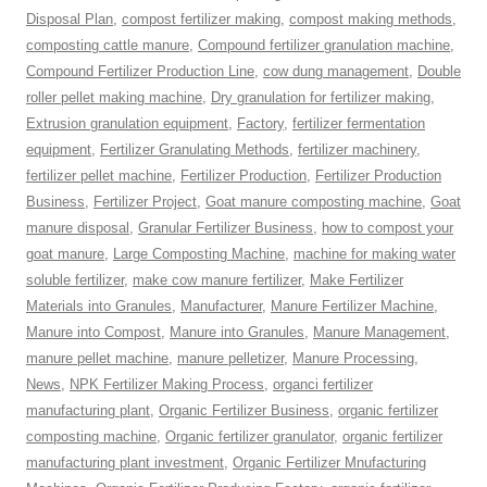
Disposal Plan
,
compost fertilizer making
,
compost making methods
,
composting cattle manure
,
Compound fertilizer granulation machine
,
Compound Fertilizer Production Line
,
cow dung management
,
Double
roller pellet making machine
,
Dry granulation for fertilizer making
,
Extrusion granulation equipment
,
Factory
,
fertilizer fermentation
equipment
,
Fertilizer Granulating Methods
,
fertilizer machinery
,
fertilizer pellet machine
,
Fertilizer Production
,
Fertilizer Production
Business
,
Fertilizer Project
,
Goat manure composting machine
,
Goat
manure disposal
,
Granular Fertilizer Business
,
how to compost your
goat manure
,
Large Composting Machine
,
machine for making water
soluble fertilizer
,
make cow manure fertilizer
,
Make Fertilizer
Materials into Granules
,
Manufacturer
,
Manure Fertilizer Machine
,
Manure into Compost
,
Manure into Granules
,
Manure Management
,
manure pellet machine
,
manure pelletizer
,
Manure Processing
,
News
,
NPK Fertilizer Making Process
,
organci fertilizer
manufacturing plant
,
Organic Fertilizer Business
,
organic fertilizer
composting machine
,
Organic fertilizer granulator
,
organic fertilizer
manufacturing plant investment
,
Organic Fertilizer Mnufacturing