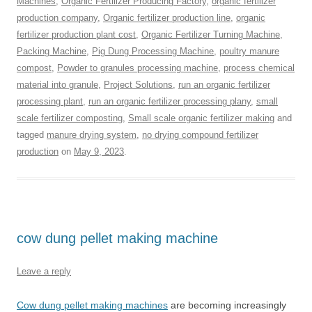
Machines
,
Organic Fertilizer Producing Factory
,
organic fertilizer
production company
,
Organic fertilizer production line
,
organic
fertilizer production plant cost
,
Organic Fertilizer Turning Machine
,
Packing Machine
,
Pig Dung Processing Machine
,
poultry manure
compost
,
Powder to granules processing machine
,
process chemical
material into granule
,
Project Solutions
,
run an organic fertilizer
processing plant
,
run an organic fertilizer processing plany
,
small
scale fertilizer composting
,
Small scale organic fertilizer making
and
tagged
manure drying system
,
no drying compound fertilizer
production
on
May 9, 2023
.
cow dung pellet making machine
Leave a reply
Cow dung pellet making machines
are becoming increasingly