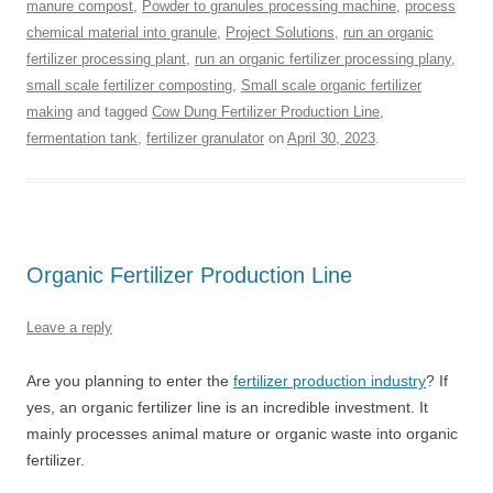
manure compost
,
Powder to granules processing machine
,
process
chemical material into granule
,
Project Solutions
,
run an organic
fertilizer processing plant
,
run an organic fertilizer processing plany
,
small scale fertilizer composting
,
Small scale organic fertilizer
making
and tagged
Cow Dung Fertilizer Production Line
,
fermentation tank
,
fertilizer granulator
on
April 30, 2023
.
Organic Fertilizer Production Line
Leave a reply
Are you planning to enter the
fertilizer production industry
? If
yes, an organic fertilizer line is an incredible investment. It
mainly processes animal mature or organic waste into organic
fertilizer.