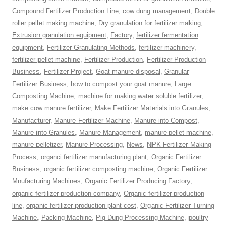
Compound Fertilizer Production Line
,
cow dung management
,
Double
roller pellet making machine
,
Dry granulation for fertilizer making
,
Extrusion granulation equipment
,
Factory
,
fertilizer fermentation
equipment
,
Fertilizer Granulating Methods
,
fertilizer machinery
,
fertilizer pellet machine
,
Fertilizer Production
,
Fertilizer Production
Business
,
Fertilizer Project
,
Goat manure disposal
,
Granular
Fertilizer Business
,
how to compost your goat manure
,
Large
Composting Machine
,
machine for making water soluble fertilizer
,
make cow manure fertilizer
,
Make Fertilizer Materials into Granules
,
Manufacturer
,
Manure Fertilizer Machine
,
Manure into Compost
,
Manure into Granules
,
Manure Management
,
manure pellet machine
,
manure pelletizer
,
Manure Processing
,
News
,
NPK Fertilizer Making
Process
,
organci fertilizer manufacturing plant
,
Organic Fertilizer
Business
,
organic fertilizer composting machine
,
Organic Fertilizer
Mnufacturing Machines
,
Organic Fertilizer Producing Factory
,
organic fertilizer production company
,
Organic fertilizer production
line
,
organic fertilizer production plant cost
,
Organic Fertilizer Turning
Machine
,
Packing Machine
,
Pig Dung Processing Machine
,
poultry