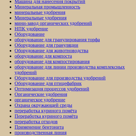
Машина для нанесения покрытий
Минеральная промышленность
минеральные удобрения
Минеральные удобрения
мини-завод органических удобрений
НПК удобрение
Оборудование
оборудование для гранулирования торфа
Оборудование для грануляции
Оборудование для животноводства
оборудование для компоста
оборудование для компостирования
оборудование для линии производства комплексных
удобрений
Оборудование для производства удобрений
Оборудование для птицефабрик
Оптимизация процессов удобрений
Органические удобрения
органическое удобрение
Охрана окружающей среды
переработка куриного помёта
Переработка куриного помёта
переработка отходов
Применение бентонита
производственная линия