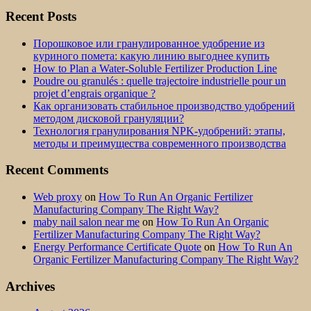
Recent Posts
Порошковое или гранулированное удобрение из
куриного помета: какую линию выгоднее купить
How to Plan a Water-Soluble Fertilizer Production Line
Poudre ou granulés : quelle trajectoire industrielle pour un
projet d’engrais organique ?
Как организовать стабильное производство удобрений
методом дисковой грануляции?
Технология гранулирования NPK-удобрений: этапы,
методы и преимущества современного производства
Recent Comments
Web proxy
on
How To Run An Organic Fertilizer
Manufacturing Company The Right Way?
maby nail salon near me
on
How To Run An Organic
Fertilizer Manufacturing Company The Right Way?
Energy Performance Certificate Quote
on
How To Run An
Organic Fertilizer Manufacturing Company The Right Way?
Archives