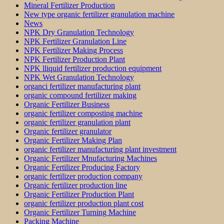
Mineral Fertilizer Production
New type organic fertilizer granulation machine
News
NPK Dry Granulation Technology
NPK Fertilizer Granulation Line
NPK Fertilizer Making Process
NPK Fertilizer Production Plant
NPK lliquid fertilizer production equipment
NPK Wet Granulation Technology
organci fertilizer manufacturing plant
organic compound fertilizer making
Organic Fertilizer Business
organic fertilizer composting machine
organic fertilizer granulation plant
Organic fertilizer granulator
Organic Fertilizer Making Plan
organic fertilizer manufacturing plant investment
Organic Fertilizer Mnufacturing Machines
Organic Fertilizer Producing Factory
organic fertilizer production company
Organic fertilizer production line
Organic Fertilizer Production Plant
organic fertilizer production plant cost
Organic Fertilizer Turning Machine
Packing Machine