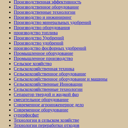
Производственная эффективность
Производственное оборудование
Производственные технологии
Производство и инжиниринг
Производство минеральных удобрений
Производство оборудования
производство топлива
Производство Удобрений
Производство удобрений
производство фосфорных удобрений
Промышленное оборудование
Промышленное производство
Сельское хозяйство
Сельскохозяйственная техника
Сельскохозяйственное оборудование
Сельскохозяйственное оборудование и машины
Сельскохозяйственные Инновации
Сельскохозяйственные технологии
Сепаратор твердой и жидкой фаз
смесительное оборудование
Современное агроинженерное дело
Современное оборудование
суперфосфат
Технологии в сельском хозяйстве
Технологии переработки отходов