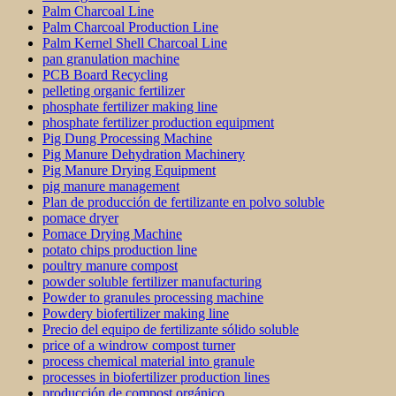
Palm Charcoal Line
Palm Charcoal Production Line
Palm Kernel Shell Charcoal Line
pan granulation machine
PCB Board Recycling
pelleting organic fertilizer
phosphate fertilizer making line
phosphate fertilizer production equipment
Pig Dung Processing Machine
Pig Manure Dehydration Machinery
Pig Manure Drying Equipment
pig manure management
Plan de producción de fertilizante en polvo soluble
pomace dryer
Pomace Drying Machine
potato chips production line
poultry manure compost
powder soluble fertilizer manufacturing
Powder to granules processing machine
Powdery biofertilizer making line
Precio del equipo de fertilizante sólido soluble
price of a windrow compost turner
process chemical material into granule
processes in biofertilizer production lines
producción de compost orgánico