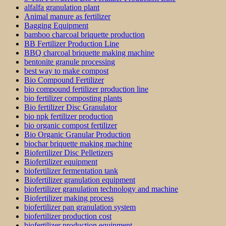
alfalfa granulation plant
Animal manure as fertilizer
Bagging Equipment
bamboo charcoal briquette production
BB Fertilizer Production Line
BBQ charcoal briquette making machine
bentonite granule processing
best way to make compost
Bio Compound Fertilizer
bio compound fertilizer production line
bio fertilizer composting plants
Bio fertilizer Disc Granulator
bio npk fertilizer production
bio organic compost fertilizer
Bio Organic Granular Production
biochar briquette making machine
Biofertilizer Disc Pelletizers
Biofertilizer equipment
biofertilizer fermentation tank
Biofertilizer granulation equipment
biofertilizer granulation technology and machine
Biofertilizer making process
biofertilizer pan granulation system
biofertilizer production cost
biofertilizer production equipment