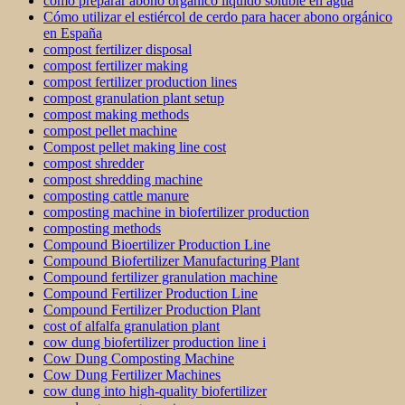
como preparar abono organico liquido soluble en agua
Cómo utilizar el estiércol de cerdo para hacer abono orgánico
en España
compost fertilizer disposal
compost fertilizer making
compost fertilizer production lines
compost granulation plant setup
compost making methods
compost pellet machine
Compost pellet making line cost
compost shredder
compost shredding machine
composting cattle manure
composting machine in biofertilizer production
composting methods
Compound Bioertilizer Production Line
Compound Biofertilizer Manufacturing Plant
Compound fertilizer granulation machine
Compound Fertilizer Production Line
Compound Fertilizer Production Plant
cost of alfalfa granulation plant
cow dung biofertilizer production line i
Cow Dung Composting Machine
Cow Dung Fertilizer Machines
cow dung into high-quality biofertilizer