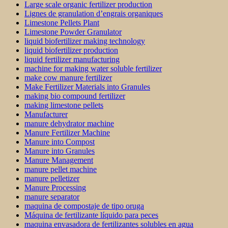
Large scale organic fertilizer production
Lignes de granulation d’engrais organiques
Limestone Pellets Plant
Limestone Powder Granulator
liquid biofertilizer making technology
liquid biofertilizer production
liquid fertilizer manufacturing
machine for making water soluble fertilizer
make cow manure fertilizer
Make Fertilizer Materials into Granules
making bio compound fertilizer
making limestone pellets
Manufacturer
manure dehydrator machine
Manure Fertilizer Machine
Manure into Compost
Manure into Granules
Manure Management
manure pellet machine
manure pelletizer
Manure Processing
manure separator
maquina de compostaje de tipo oruga
Máquina de fertilizante líquido para peces
maquina envasadora de fertilizantes solubles en agua