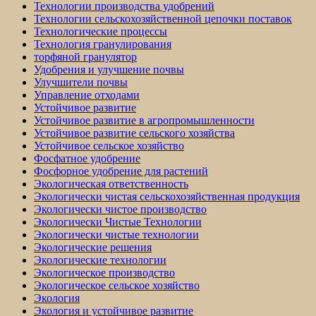
Технологии производства удобрений
Технологии сельскохозяйственной цепочки поставок
Технологические процессы
Технология гранулирования
торфяной гранулятор
Удобрения и улучшение почвы
Улучшители почвы
Управление отходами
Устойчивое развитие
Устойчивое развитие в агропромышленности
Устойчивое развитие сельского хозяйства
Устойчивое сельское хозяйство
Фосфатное удобрение
Фосфорное удобрение для растений
Экологическая ответственность
Экологически чистая сельскохозяйственная продукция
Экологически чистое производство
Экологически Чистые Технологии
Экологически чистые технологии
Экологические решения
Экологические технологии
Экологическое производство
Экологическое сельское хозяйство
Экология
Экология и устойчивое развитие