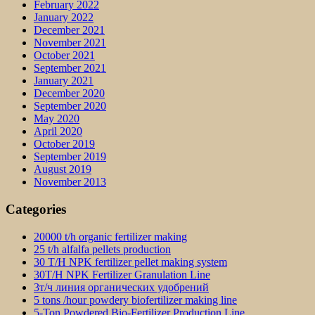
February 2022
January 2022
December 2021
November 2021
October 2021
September 2021
January 2021
December 2020
September 2020
May 2020
April 2020
October 2019
September 2019
August 2019
November 2013
Categories
20000 t/h organic fertilizer making
25 t/h alfalfa pellets production
30 T/H NPK fertilizer pellet making system
30T/H NPK Fertilizer Granulation Line
3т/ч линия органических удобрений
5 tons /hour powdery biofertilizer making line
5-Ton Powdered Bio-Fertilizer Production Line