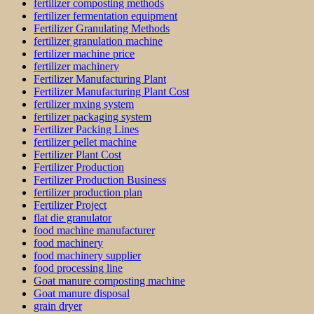
fertilizer composting methods
fertilizer fermentation equipment
Fertilizer Granulating Methods
fertilizer granulation machine
fertilizer machine price
fertilizer machinery
Fertilizer Manufacturing Plant
Fertilizer Manufacturing Plant Cost
fertilizer mxing system
fertilizer packaging system
Fertilizer Packing Lines
fertilizer pellet machine
Fertilizer Plant Cost
Fertilizer Production
Fertilizer Production Business
fertilizer production plan
Fertilizer Project
flat die granulator
food machine manufacturer
food machinery
food machinery supplier
food processing line
Goat manure composting machine
Goat manure disposal
grain dryer