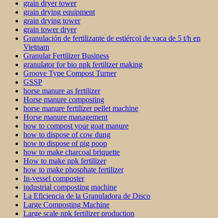
grain dryer tower
grain drying equipment
grain drying tower
grain tower dryer
Granulación de fertilizante de estiércol de vaca de 5 t/h en
Vietnam
Granular Fertilizer Business
granulator for bio npk fertilizer making
Groove Type Compost Turner
GSSP
horse manure as fertilizer
Horse manure composting
horse manure fertilizer pellet machine
Horse manure management
how to compost your goat manure
how to dispose of cow dung
how to dispose of pig poop
how to make charcoal briquette
How to make npk fertilizer
how to make phosphate fertilizer
In-vessel composter
industrial composting machine
La Eficiencia de la Granuladora de Disco
Large Composting Machine
Large scale npk fertilizer production