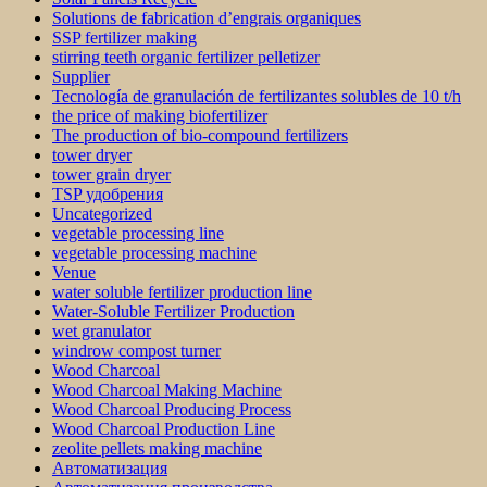
Solutions de fabrication d’engrais organiques
SSP fertilizer making
stirring teeth organic fertilizer pelletizer
Supplier
Tecnología de granulación de fertilizantes solubles de 10 t/h
the price of making biofertilizer
The production of bio-compound fertilizers
tower dryer
tower grain dryer
TSP удобрения
Uncategorized
vegetable processing line
vegetable processing machine
Venue
water soluble fertilizer production line
Water-Soluble Fertilizer Production
wet granulator
windrow compost turner
Wood Charcoal
Wood Charcoal Making Machine
Wood Charcoal Producing Process
Wood Charcoal Production Line
zeolite pellets making machine
Автоматизация