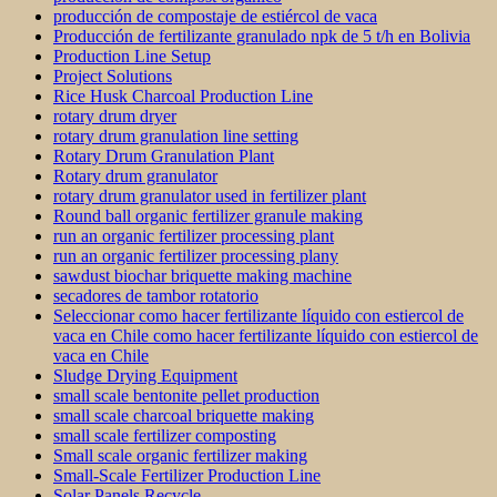
producción de compostaje de estiércol de vaca
Producción de fertilizante granulado npk de 5 t/h en Bolivia
Production Line Setup
Project Solutions
Rice Husk Charcoal Production Line
rotary drum dryer
rotary drum granulation line setting
Rotary Drum Granulation Plant
Rotary drum granulator
rotary drum granulator used in fertilizer plant
Round ball organic fertilizer granule making
run an organic fertilizer processing plant
run an organic fertilizer processing plany
sawdust biochar briquette making machine
secadores de tambor rotatorio
Seleccionar como hacer fertilizante líquido con estiercol de
vaca en Chile como hacer fertilizante líquido con estiercol de
vaca en Chile
Sludge Drying Equipment
small scale bentonite pellet production
small scale charcoal briquette making
small scale fertilizer composting
Small scale organic fertilizer making
Small-Scale Fertilizer Production Line
Solar Panels Recycle