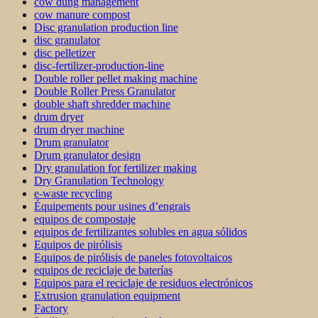
cow dung management
cow manure compost
Disc granulation production line
disc granulator
disc pelletizer
disc-fertilizer-production-line
Double roller pellet making machine
Double Roller Press Granulator
double shaft shredder machine
drum dryer
drum dryer machine
Drum granulator
Drum granulator design
Dry granulation for fertilizer making
Dry Granulation Technology
e-waste recycling
Équipements pour usines d’engrais
equipos de compostaje
equipos de fertilizantes solubles en agua sólidos
Equipos de pirólisis
Equipos de pirólisis de paneles fotovoltaicos
equipos de reciclaje de baterías
Equipos para el reciclaje de residuos electrónicos
Extrusion granulation equipment
Factory