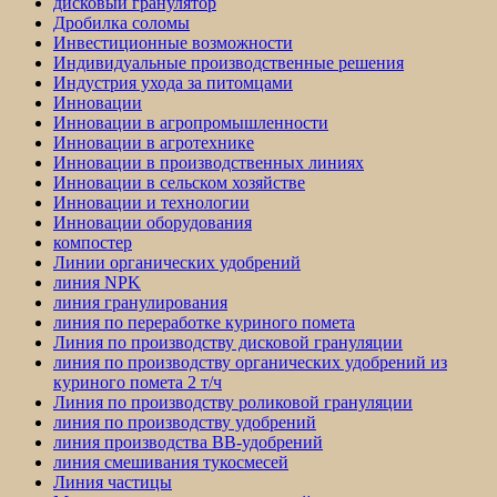
дисковый гранулятор
Дробилка соломы
Инвестиционные возможности
Индивидуальные производственные решения
Индустрия ухода за питомцами
Инновации
Инновации в агропромышленности
Инновации в агротехнике
Инновации в производственных линиях
Инновации в сельском хозяйстве
Инновации и технологии
Инновации оборудования
компостер
Линии органических удобрений
линия NPK
линия гранулирования
линия по переработке куриного помета
Линия по производству дисковой грануляции
линия по производству органических удобрений из
куриного помета 2 т/ч
Линия по производству роликовой грануляции
линия по производству удобрений
линия производства BB-удобрений
линия смешивания тукосмесей
Линия частицы