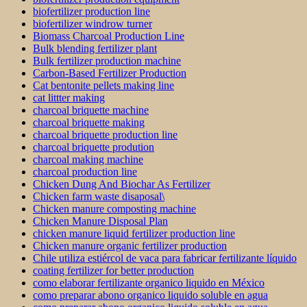
biofertilizer production line
biofertilizer windrow turner
Biomass Charcoal Production Line
Bulk blending fertilizer plant
Bulk fertilizer production machine
Carbon-Based Fertilizer Production
Cat bentonite pellets making line
cat littter making
charcoal briquette machine
charcoal briquette making
charcoal briquette production line
charcoal briquette prodution
charcoal making machine
charcoal production line
Chicken Dung And Biochar As Fertilizer
Chicken farm waste disaposal\
Chicken manure composting machine
Chicken Manure Disposal Plan
chicken manure liquid fertilizer production line
Chicken manure organic fertilizer production
Chile utiliza estiércol de vaca para fabricar fertilizante líquido
coating fertilizer for better production
como elaborar fertilizante organico liquido en México
como preparar abono organico liquido soluble en agua