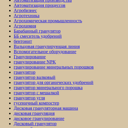
Автоматизация производства
Автоматизация процессов
Агробизнес
Агротехника
Агрохимическая промышленность
Агрохимия
Барабанный гранулятор
ББ смеситель удобрений
бентонит
Вальцовая гранулирующая линия
Вспомогательное оборудование
Гранулирование
гранулирование NPK
гранулирование минеральных порошков
гранулятор
гранулятор валковый
гранулятор для органических удобрений
гранулятор минерального порошка
гранулятор с мешалкой
гранулятор угля
гусеничный компостер
Дисковая грануляторная машина
дисковая грануляция
дисковое гранулирование
Дисковый гранулятор