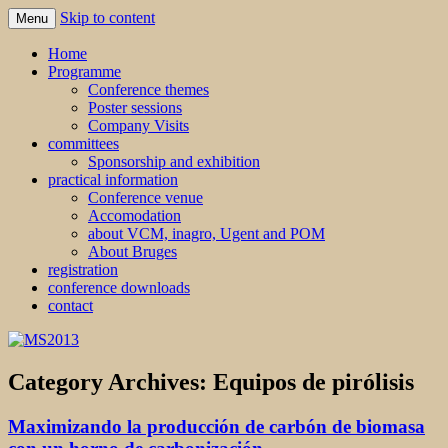
Skip to content
Menu
MS2013
Home
Programme
Conference themes
Poster sessions
Company Visits
committees
Sponsorship and exhibition
practical information
Conference venue
Accomodation
about VCM, inagro, Ugent and POM
About Bruges
registration
conference downloads
contact
Category Archives:
Equipos de pirólisis
Maximizando la producción de carbón de biomasa