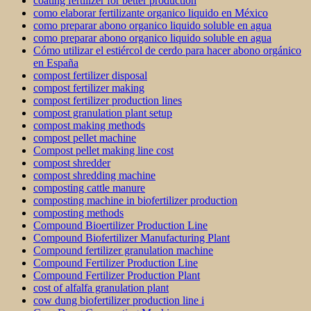
coating fertilizer for better production
como elaborar fertilizante organico liquido en México
como preparar abono organico liquido soluble en agua
como preparar abono organico liquido soluble en agua
Cómo utilizar el estiércol de cerdo para hacer abono orgánico
en España
compost fertilizer disposal
compost fertilizer making
compost fertilizer production lines
compost granulation plant setup
compost making methods
compost pellet machine
Compost pellet making line cost
compost shredder
compost shredding machine
composting cattle manure
composting machine in biofertilizer production
composting methods
Compound Bioertilizer Production Line
Compound Biofertilizer Manufacturing Plant
Compound fertilizer granulation machine
Compound Fertilizer Production Line
Compound Fertilizer Production Plant
cost of alfalfa granulation plant
cow dung biofertilizer production line i