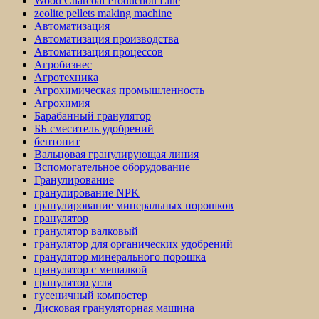
Wood Charcoal Production Line
zeolite pellets making machine
Автоматизация
Автоматизация производства
Автоматизация процессов
Агробизнес
Агротехника
Агрохимическая промышленность
Агрохимия
Барабанный гранулятор
ББ смеситель удобрений
бентонит
Вальцовая гранулирующая линия
Вспомогательное оборудование
Гранулирование
гранулирование NPK
гранулирование минеральных порошков
гранулятор
гранулятор валковый
гранулятор для органических удобрений
гранулятор минерального порошка
гранулятор с мешалкой
гранулятор угля
гусеничный компостер
Дисковая грануляторная машина