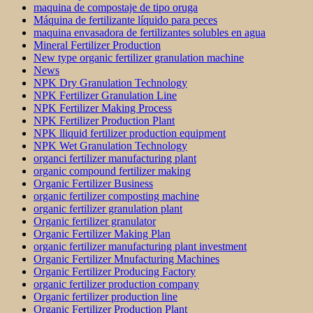
maquina de compostaje de tipo oruga
Máquina de fertilizante líquido para peces
maquina envasadora de fertilizantes solubles en agua
Mineral Fertilizer Production
New type organic fertilizer granulation machine
News
NPK Dry Granulation Technology
NPK Fertilizer Granulation Line
NPK Fertilizer Making Process
NPK Fertilizer Production Plant
NPK lliquid fertilizer production equipment
NPK Wet Granulation Technology
organci fertilizer manufacturing plant
organic compound fertilizer making
Organic Fertilizer Business
organic fertilizer composting machine
organic fertilizer granulation plant
Organic fertilizer granulator
Organic Fertilizer Making Plan
organic fertilizer manufacturing plant investment
Organic Fertilizer Mnufacturing Machines
Organic Fertilizer Producing Factory
organic fertilizer production company
Organic fertilizer production line
Organic Fertilizer Production Plant