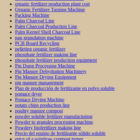
organic fertilizer production plant cost
Organic Fertilizer Turning Machine
Packing Machine
Palm Charcoal Line
Palm Charcoal Production Line
Palm Kernel Shell Charcoal Line
pan granulation machine
PCB Board Recycling
pelleting organic fertilizer
phosphate fertilizer making line
phosphate fertilizer production equipment
Pig Dung Processing Machine
Pig Manure Dehydration Machinery
Pig Manure Drying Equipment
pig manure management
Plan de producción de fertilizante en polvo soluble
pomace dryer
Pomace Drying Machine
potato chips production line
poultry manure compost
powder soluble fertilizer manufacturing
Powder to granules processing machine
Powdery biofertilizer making line
Precio del equipo de fertilizante sólido soluble
price of a windrow compost turner