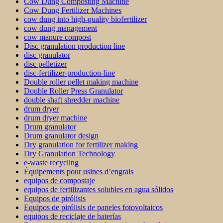
Cow Dung Composting Machine
Cow Dung Fertilizer Machines
cow dung into high-quality biofertilizer
cow dung management
cow manure compost
Disc granulation production line
disc granulator
disc pelletizer
disc-fertilizer-production-line
Double roller pellet making machine
Double Roller Press Granulator
double shaft shredder machine
drum dryer
drum dryer machine
Drum granulator
Drum granulator design
Dry granulation for fertilizer making
Dry Granulation Technology
e-waste recycling
Équipements pour usines d’engrais
equipos de compostaje
equipos de fertilizantes solubles en agua sólidos
Equipos de pirólisis
Equipos de pirólisis de paneles fotovoltaicos
equipos de reciclaje de baterías