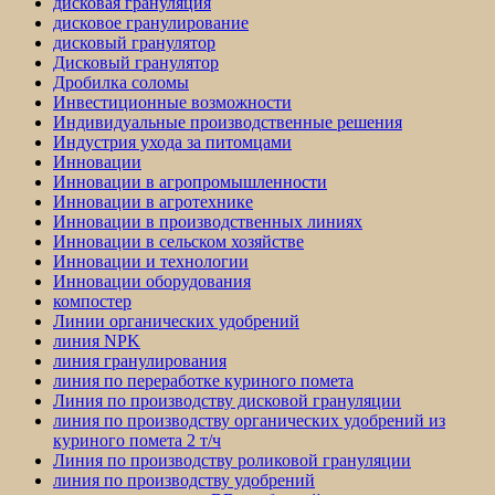
дисковая грануляция
дисковое гранулирование
дисковый гранулятор
Дисковый гранулятор
Дробилка соломы
Инвестиционные возможности
Индивидуальные производственные решения
Индустрия ухода за питомцами
Инновации
Инновации в агропромышленности
Инновации в агротехнике
Инновации в производственных линиях
Инновации в сельском хозяйстве
Инновации и технологии
Инновации оборудования
компостер
Линии органических удобрений
линия NPK
линия гранулирования
линия по переработке куриного помета
Линия по производству дисковой грануляции
линия по производству органических удобрений из
куриного помета 2 т/ч
Линия по производству роликовой грануляции
линия по производству удобрений