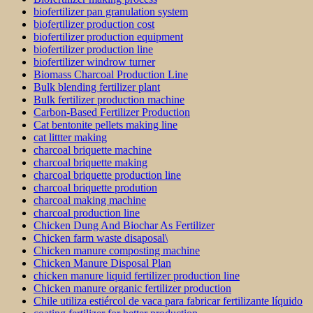
biofertilizer pan granulation system
biofertilizer production cost
biofertilizer production equipment
biofertilizer production line
biofertilizer windrow turner
Biomass Charcoal Production Line
Bulk blending fertilizer plant
Bulk fertilizer production machine
Carbon-Based Fertilizer Production
Cat bentonite pellets making line
cat littter making
charcoal briquette machine
charcoal briquette making
charcoal briquette production line
charcoal briquette prodution
charcoal making machine
charcoal production line
Chicken Dung And Biochar As Fertilizer
Chicken farm waste disaposal\
Chicken manure composting machine
Chicken Manure Disposal Plan
chicken manure liquid fertilizer production line
Chicken manure organic fertilizer production
Chile utiliza estiércol de vaca para fabricar fertilizante líquido