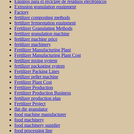
Equipos para el reciclaje de residuos electrónicos
Extrusion granulation equipment
Factory
fertilizer composting methods
fertilizer fermentation equipment
Fertilizer Granulating Methods
fertilizer granulation machine
fertilizer machine price
fertilizer machinery
Fertilizer Manufacturing Plant
Fertilizer Manufacturing Plant Cost
fertilizer mxing system
fertilizer packaging system
Fertilizer Packing Lines
fertilizer pellet machine
Fertilizer Plant Cost
Fertilizer Production
Fertilizer Production Business
fertilizer production plan
Fertilizer Project
flat die granulator
food machine manufacturer
food machinery
food machinery supplier
food processing line