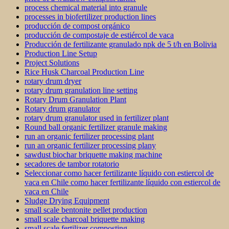
process chemical material into granule
processes in biofertilizer production lines
producción de compost orgánico
producción de compostaje de estiércol de vaca
Producción de fertilizante granulado npk de 5 t/h en Bolivia
Production Line Setup
Project Solutions
Rice Husk Charcoal Production Line
rotary drum dryer
rotary drum granulation line setting
Rotary Drum Granulation Plant
Rotary drum granulator
rotary drum granulator used in fertilizer plant
Round ball organic fertilizer granule making
run an organic fertilizer processing plant
run an organic fertilizer processing plany
sawdust biochar briquette making machine
secadores de tambor rotatorio
Seleccionar como hacer fertilizante líquido con estiercol de
vaca en Chile como hacer fertilizante líquido con estiercol de
vaca en Chile
Sludge Drying Equipment
small scale bentonite pellet production
small scale charcoal briquette making
small scale fertilizer composting