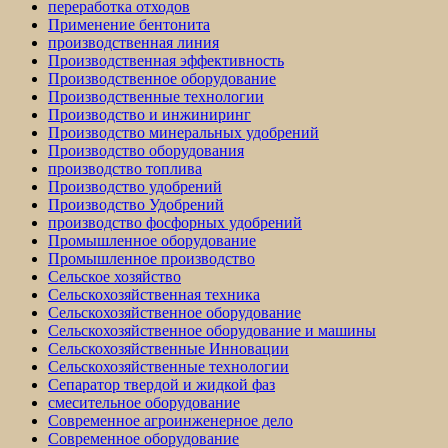
переработка отходов
Применение бентонита
производственная линия
Производственная эффективность
Производственное оборудование
Производственные технологии
Производство и инжиниринг
Производство минеральных удобрений
Производство оборудования
производство топлива
Производство удобрений
Производство Удобрений
производство фосфорных удобрений
Промышленное оборудование
Промышленное производство
Сельское хозяйство
Сельскохозяйственная техника
Сельскохозяйственное оборудование
Сельскохозяйственное оборудование и машины
Сельскохозяйственные Инновации
Сельскохозяйственные технологии
Сепаратор твердой и жидкой фаз
смесительное оборудование
Современное агроинженерное дело
Современное оборудование