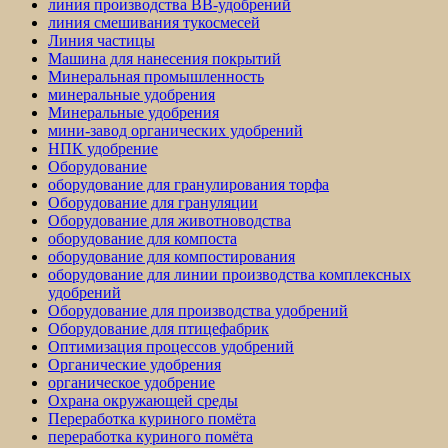
линия производства BB-удобрений
линия смешивания тукосмесей
Линия частицы
Машина для нанесения покрытий
Минеральная промышленность
минеральные удобрения
Минеральные удобрения
мини-завод органических удобрений
НПК удобрение
Оборудование
оборудование для гранулирования торфа
Оборудование для грануляции
Оборудование для животноводства
оборудование для компоста
оборудование для компостирования
оборудование для линии производства комплексных
удобрений
Оборудование для производства удобрений
Оборудование для птицефабрик
Оптимизация процессов удобрений
Органические удобрения
органическое удобрение
Охрана окружающей среды
Переработка куриного помёта
переработка куриного помёта