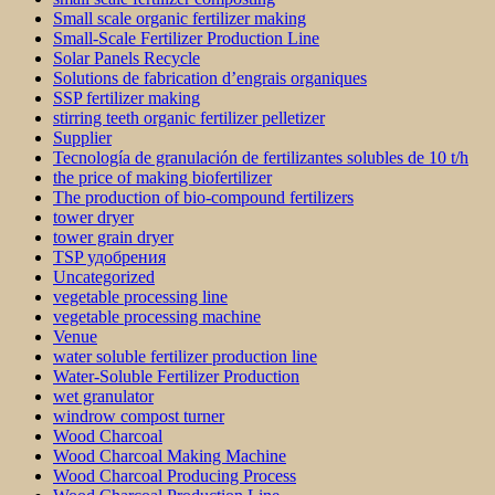
Small scale organic fertilizer making
Small-Scale Fertilizer Production Line
Solar Panels Recycle
Solutions de fabrication d’engrais organiques
SSP fertilizer making
stirring teeth organic fertilizer pelletizer
Supplier
Tecnología de granulación de fertilizantes solubles de 10 t/h
the price of making biofertilizer
The production of bio-compound fertilizers
tower dryer
tower grain dryer
TSP удобрения
Uncategorized
vegetable processing line
vegetable processing machine
Venue
water soluble fertilizer production line
Water-Soluble Fertilizer Production
wet granulator
windrow compost turner
Wood Charcoal
Wood Charcoal Making Machine
Wood Charcoal Producing Process