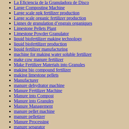
La Eficiencia de la Granuladora de Disco
Large Composting Machine
Large scale npk fertilizer production
Large scale organic fertilizer production
Lignes de granulation d’engrais organiques
Limestone Pellets Plant
Limestone Powder Granulator
liquid biofertilizer making technology
liquid biofertilizer production
liquid fertilizer manufacturing
machine for making water soluble fertilizer
make cow manure fertilizer
Make Fertilizer Materials into Granules
making bio compound fertilizer
making limestone pellets
Manufacturer
manure dehydrator machine
Manure Fertilizer Machine
Manure into Compost
Manure into Granules
Manure Management
manure pellet machine
manure pelletizer
Manure Processing
manure separator