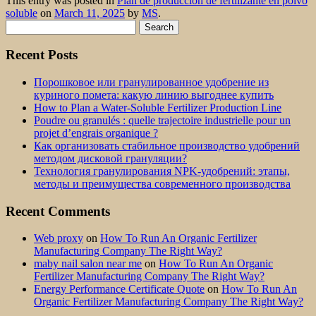
This entry was posted in
Plan de producción de fertilizante en polvo
soluble
on
March 11, 2025
by
MS
.
Search
for:
Recent Posts
Порошковое или гранулированное удобрение из
куриного помета: какую линию выгоднее купить
How to Plan a Water-Soluble Fertilizer Production Line
Poudre ou granulés : quelle trajectoire industrielle pour un
projet d’engrais organique ?
Как организовать стабильное производство удобрений
методом дисковой грануляции?
Технология гранулирования NPK-удобрений: этапы,
методы и преимущества современного производства
Recent Comments
Web proxy
on
How To Run An Organic Fertilizer
Manufacturing Company The Right Way?
maby nail salon near me
on
How To Run An Organic
Fertilizer Manufacturing Company The Right Way?
Energy Performance Certificate Quote
on
How To Run An
Organic Fertilizer Manufacturing Company The Right Way?