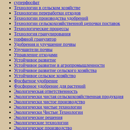
суперфосфат
Технологии в сельском хозяйстве
Технологии переработки отходов
Технологии производства удобрений
Технологии сельскохозяйственной цепочки поставок
Технологические процессы
Технология гранулирования
торфяной гранулятор
Удобрения и улучшение почвы
Улучшители почвы
Управление отходами
Устойчивое развитие
Устойчивое развитие в агропромышленности
Устойчивое развитие сельского хозяйства
Устойчивое сельское хозяйство
Фосфатное удобрение
Фосфорное удобрение для растений
Экологическая ответственность
Экологически чистая сельскохозяйственная продукция
Экологически чистое производство
Экологически чистые технологии
Экологически Чистые Технологии
Экологические решения
Экологические технологии
Экологическое производство