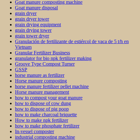
Goat manure composting machine
Goat manure disposal
grain dryer
grain dryer tower
grain drying equipment
grain drying tower
grain tower dryer
Granulación de fertilizante de estiércol de vaca de 5 t/h en
Vietnam
Granular Fertilizer Business
granulator for bio npk fertilizer making
Groove Type Compost Turner
GSSP
horse manure as fertilizer
Horse manure composting
horse manure fertilizer pellet machine
Horse manure management
how to compost your goat manure
how to dispose of cow dung
how to dispose of pig poop
how to make charcoal briquette
How to make npk fertilizer
how to make phosphate fertilizer
In-vessel composter
industrial composting machine