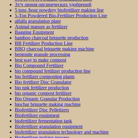
3т/ч линия органических удобрений
5 tons /hour powdery biofertilizer making line
5-Ton Powdered Bio-Fertilizer Production Line
alfalfa granulation plant
Animal manure as fertilizer
Bagging Equipment
bamboo charcoal briquette production
BB Fertilizer Production Line
BBQ charcoal briquette making machine
bentonite granule processing
best way to make compost
Bio Compound Fertilizer
bio compound fertilizer production line
bio fertilizer composting plants
Bio fertilizer Disc Granulator
bio npk fertilizer production
bio organic compost fertilizer
Bio Organic Granular Production
biochar briquette making machine
Biofertilizer Disc Pelletizers
Biofertilizer equipment
biofertilizer fermentation tank
Biofertilizer granulation equipment
biofertilizer granulation technology and machine
Biofertilizer making process