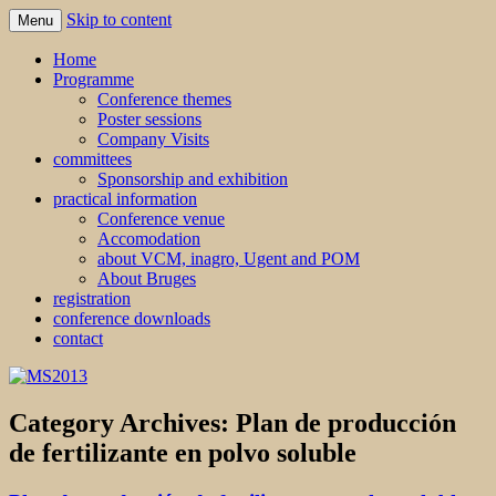
Skip to content
Menu
MS2013
Home
Programme
Conference themes
Poster sessions
Company Visits
committees
Sponsorship and exhibition
practical information
Conference venue
Accomodation
about VCM, inagro, Ugent and POM
About Bruges
registration
conference downloads
contact
Category Archives:
Plan de producción
de fertilizante en polvo soluble