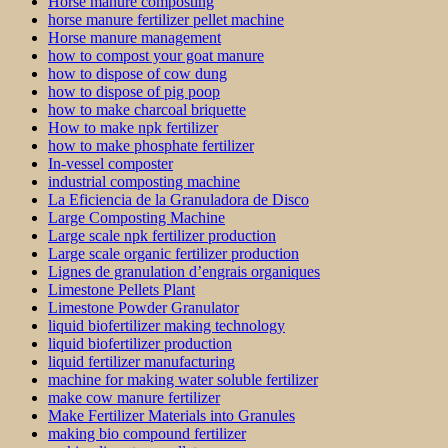
Horse manure composting
horse manure fertilizer pellet machine
Horse manure management
how to compost your goat manure
how to dispose of cow dung
how to dispose of pig poop
how to make charcoal briquette
How to make npk fertilizer
how to make phosphate fertilizer
In-vessel composter
industrial composting machine
La Eficiencia de la Granuladora de Disco
Large Composting Machine
Large scale npk fertilizer production
Large scale organic fertilizer production
Lignes de granulation d’engrais organiques
Limestone Pellets Plant
Limestone Powder Granulator
liquid biofertilizer making technology
liquid biofertilizer production
liquid fertilizer manufacturing
machine for making water soluble fertilizer
make cow manure fertilizer
Make Fertilizer Materials into Granules
making bio compound fertilizer