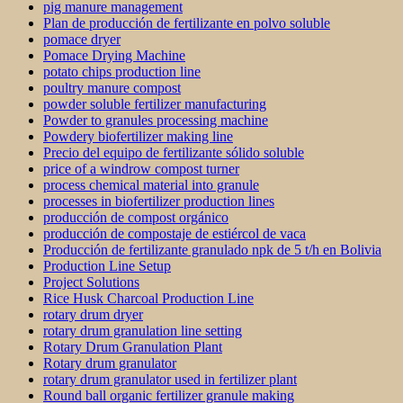
pig manure management
Plan de producción de fertilizante en polvo soluble
pomace dryer
Pomace Drying Machine
potato chips production line
poultry manure compost
powder soluble fertilizer manufacturing
Powder to granules processing machine
Powdery biofertilizer making line
Precio del equipo de fertilizante sólido soluble
price of a windrow compost turner
process chemical material into granule
processes in biofertilizer production lines
producción de compost orgánico
producción de compostaje de estiércol de vaca
Producción de fertilizante granulado npk de 5 t/h en Bolivia
Production Line Setup
Project Solutions
Rice Husk Charcoal Production Line
rotary drum dryer
rotary drum granulation line setting
Rotary Drum Granulation Plant
Rotary drum granulator
rotary drum granulator used in fertilizer plant
Round ball organic fertilizer granule making