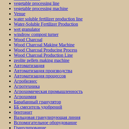
vegetable processing line
vegetable processing machine
Venue
water soluble fertilizer production line
Water-Soluble Fertilizer Production
wet granulator
windrow compost turner
Wood Charcoal
Wood Charcoal Making Machine
Wood Charcoal Producing Process
Wood Charcoal Production Line
zeolite pellets making machine
Автоматизация
Автоматизация производства
Автоматизация процессов
Агробизнес
Агротехника
Агрохимическая промышленность
Агрохимия
Барабанный гранулятор
ББ смеситель удобрений
бентонит
Вальцовая гранулирующая линия
Вспомогательное оборудование
Гранулирование