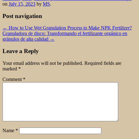
on
July 15, 2023
by
MS
.
Post navigation
←
How to Use Wet Granulation Process to Make NPK Fertilizer?
Granuladora de disco: Transformando el fertilizante orgánico en
gránulos de alta calidad
→
Leave a Reply
Your email address will not be published.
Required fields are
marked
*
Comment
*
Name
*