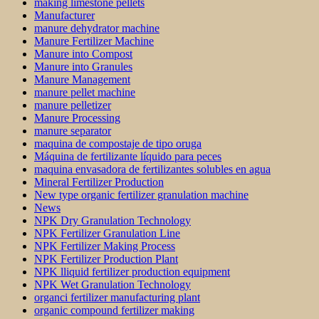
making limestone pellets
Manufacturer
manure dehydrator machine
Manure Fertilizer Machine
Manure into Compost
Manure into Granules
Manure Management
manure pellet machine
manure pelletizer
Manure Processing
manure separator
maquina de compostaje de tipo oruga
Máquina de fertilizante líquido para peces
maquina envasadora de fertilizantes solubles en agua
Mineral Fertilizer Production
New type organic fertilizer granulation machine
News
NPK Dry Granulation Technology
NPK Fertilizer Granulation Line
NPK Fertilizer Making Process
NPK Fertilizer Production Plant
NPK lliquid fertilizer production equipment
NPK Wet Granulation Technology
organci fertilizer manufacturing plant
organic compound fertilizer making