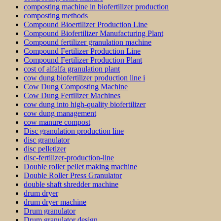
composting machine in biofertilizer production
composting methods
Compound Bioertilizer Production Line
Compound Biofertilizer Manufacturing Plant
Compound fertilizer granulation machine
Compound Fertilizer Production Line
Compound Fertilizer Production Plant
cost of alfalfa granulation plant
cow dung biofertilizer production line i
Cow Dung Composting Machine
Cow Dung Fertilizer Machines
cow dung into high-quality biofertilizer
cow dung management
cow manure compost
Disc granulation production line
disc granulator
disc pelletizer
disc-fertilizer-production-line
Double roller pellet making machine
Double Roller Press Granulator
double shaft shredder machine
drum dryer
drum dryer machine
Drum granulator
Drum granulator design