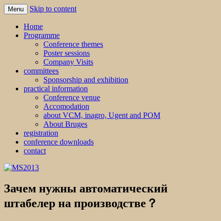
Skip to content
Menu
MS2013
Home
Programme
Conference themes
Poster sessions
Company Visits
committees
Sponsorship and exhibition
practical information
Conference venue
Accomodation
about VCM, inagro, Ugent and POM
About Bruges
registration
conference downloads
contact
Зачем нужны автоматический
штабелер на производстве？