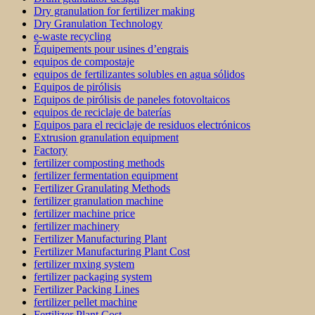
Dry granulation for fertilizer making
Dry Granulation Technology
e-waste recycling
Équipements pour usines d’engrais
equipos de compostaje
equipos de fertilizantes solubles en agua sólidos
Equipos de pirólisis
Equipos de pirólisis de paneles fotovoltaicos
equipos de reciclaje de baterías
Equipos para el reciclaje de residuos electrónicos
Extrusion granulation equipment
Factory
fertilizer composting methods
fertilizer fermentation equipment
Fertilizer Granulating Methods
fertilizer granulation machine
fertilizer machine price
fertilizer machinery
Fertilizer Manufacturing Plant
Fertilizer Manufacturing Plant Cost
fertilizer mxing system
fertilizer packaging system
Fertilizer Packing Lines
fertilizer pellet machine
Fertilizer Plant Cost