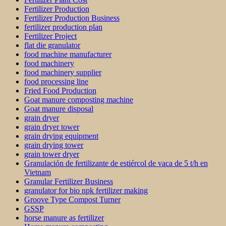
Fertilizer Production
Fertilizer Production Business
fertilizer production plan
Fertilizer Project
flat die granulator
food machine manufacturer
food machinery
food machinery supplier
food processing line
Fried Food Production
Goat manure composting machine
Goat manure disposal
grain dryer
grain dryer tower
grain drying equipment
grain drying tower
grain tower dryer
Granulación de fertilizante de estiércol de vaca de 5 t/h en
Vietnam
Granular Fertilizer Business
granulator for bio npk fertilizer making
Groove Type Compost Turner
GSSP
horse manure as fertilizer