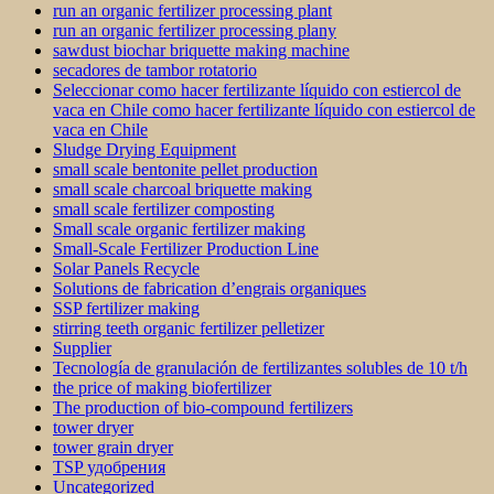
run an organic fertilizer processing plant
run an organic fertilizer processing plany
sawdust biochar briquette making machine
secadores de tambor rotatorio
Seleccionar como hacer fertilizante líquido con estiercol de
vaca en Chile como hacer fertilizante líquido con estiercol de
vaca en Chile
Sludge Drying Equipment
small scale bentonite pellet production
small scale charcoal briquette making
small scale fertilizer composting
Small scale organic fertilizer making
Small-Scale Fertilizer Production Line
Solar Panels Recycle
Solutions de fabrication d’engrais organiques
SSP fertilizer making
stirring teeth organic fertilizer pelletizer
Supplier
Tecnología de granulación de fertilizantes solubles de 10 t/h
the price of making biofertilizer
The production of bio-compound fertilizers
tower dryer
tower grain dryer
TSP удобрения
Uncategorized