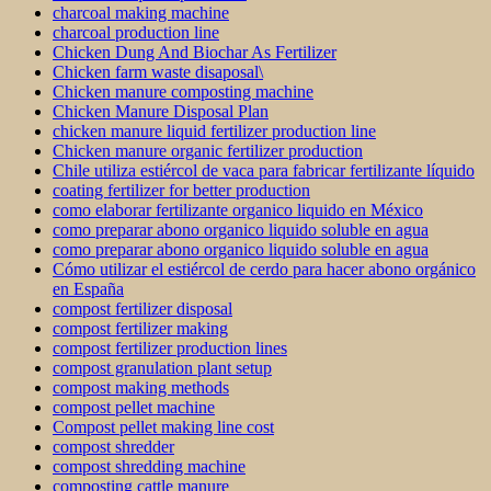
charcoal making machine
charcoal production line
Chicken Dung And Biochar As Fertilizer
Chicken farm waste disaposal\
Chicken manure composting machine
Chicken Manure Disposal Plan
chicken manure liquid fertilizer production line
Chicken manure organic fertilizer production
Chile utiliza estiércol de vaca para fabricar fertilizante líquido
coating fertilizer for better production
como elaborar fertilizante organico liquido en México
como preparar abono organico liquido soluble en agua
como preparar abono organico liquido soluble en agua
Cómo utilizar el estiércol de cerdo para hacer abono orgánico
en España
compost fertilizer disposal
compost fertilizer making
compost fertilizer production lines
compost granulation plant setup
compost making methods
compost pellet machine
Compost pellet making line cost
compost shredder
compost shredding machine
composting cattle manure