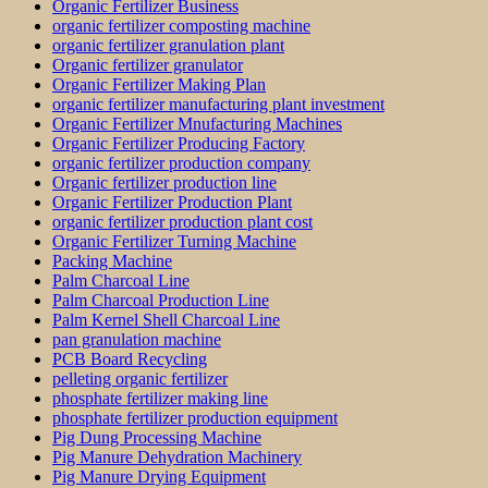
Organic Fertilizer Business
organic fertilizer composting machine
organic fertilizer granulation plant
Organic fertilizer granulator
Organic Fertilizer Making Plan
organic fertilizer manufacturing plant investment
Organic Fertilizer Mnufacturing Machines
Organic Fertilizer Producing Factory
organic fertilizer production company
Organic fertilizer production line
Organic Fertilizer Production Plant
organic fertilizer production plant cost
Organic Fertilizer Turning Machine
Packing Machine
Palm Charcoal Line
Palm Charcoal Production Line
Palm Kernel Shell Charcoal Line
pan granulation machine
PCB Board Recycling
pelleting organic fertilizer
phosphate fertilizer making line
phosphate fertilizer production equipment
Pig Dung Processing Machine
Pig Manure Dehydration Machinery
Pig Manure Drying Equipment