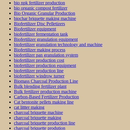
bio npk fertilizer production
bio organic compost fertilizer
Bio Organic Granular Production
biochar briquette making machine
Biofertilizer Disc Pelletizers
Biofertilizer equipment
biofertilizer fermentation tank
Biofertilizer granulation equipment
biofertilizer granulation technology and machine
Biofertilizer making process
biofertilizer pan granulation system
biofertilizer production cost
biofertilizer production equipment
biofertilizer production line
biofertilizer windrow turner
Biomass Charcoal Production Line
Bulk blending fertilizer plant
Bulk fertilizer production machine
Carbon-Based Fertilizer Production
Cat bentonite pellets making line
cat littter making
charcoal briquette machine
charcoal briquette making
charcoal briquette production line
charcoal briquette prodution