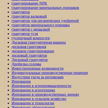
гранулирование NPK
гранулирование минеральных порошков
гранулятор
гранулятор валковый
гранулятор для органических удобрений
гранулятор минерального порошка
гранулятор с мешалкой
гранулятор угля
гусеничный компостер
Дисковая грануляторная машина
дисковая грануляция
дисковое гранулирование
дисковый гранулятор
Дисковый гранулятор
Дробилка соломы
Инвестиционные возможности
Индивидуальные производственные решения
Индустрия ухода за питомцами
Инновации
Инновации в агропромышленности
Инновации в агротехнике
Инновации в производственных линиях
Инновации в сельском хозяйстве
Инновации и технологии
Инновации оборудования