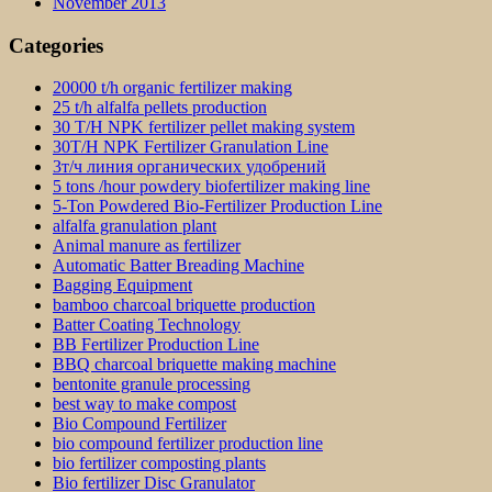
November 2013
Categories
20000 t/h organic fertilizer making
25 t/h alfalfa pellets production
30 T/H NPK fertilizer pellet making system
30T/H NPK Fertilizer Granulation Line
3т/ч линия органических удобрений
5 tons /hour powdery biofertilizer making line
5-Ton Powdered Bio-Fertilizer Production Line
alfalfa granulation plant
Animal manure as fertilizer
Automatic Batter Breading Machine
Bagging Equipment
bamboo charcoal briquette production
Batter Coating Technology
BB Fertilizer Production Line
BBQ charcoal briquette making machine
bentonite granule processing
best way to make compost
Bio Compound Fertilizer
bio compound fertilizer production line
bio fertilizer composting plants
Bio fertilizer Disc Granulator