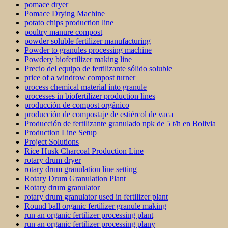
pomace dryer
Pomace Drying Machine
potato chips production line
poultry manure compost
powder soluble fertilizer manufacturing
Powder to granules processing machine
Powdery biofertilizer making line
Precio del equipo de fertilizante sólido soluble
price of a windrow compost turner
process chemical material into granule
processes in biofertilizer production lines
producción de compost orgánico
producción de compostaje de estiércol de vaca
Producción de fertilizante granulado npk de 5 t/h en Bolivia
Production Line Setup
Project Solutions
Rice Husk Charcoal Production Line
rotary drum dryer
rotary drum granulation line setting
Rotary Drum Granulation Plant
Rotary drum granulator
rotary drum granulator used in fertilizer plant
Round ball organic fertilizer granule making
run an organic fertilizer processing plant
run an organic fertilizer processing plany