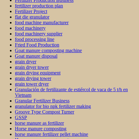
Fertilizer Production Business
fertilizer production plan
Fertilizer Project
flat die granulator
food machine manufacturer
food machinery
food machinery supplier
food processing line
Fried Food Production
Goat manure composting machine
Goat manure disposal
grain dryer
grain dryer tower
grain drying equipment
grain drying tower
grain tower dryer
Granulación de fertilizante de estiércol de vaca de 5 t/h en
Vietnam
Granular Fertilizer Business
granulator for bio npk fertilizer making
Groove Type Compost Turner
GSSP
horse manure as fertilizer
Horse manure composting
horse manure fertilizer pellet machine