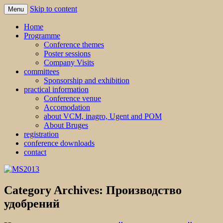
Skip to content
Menu
MS2013
Home
Programme
Conference themes
Poster sessions
Company Visits
committees
Sponsorship and exhibition
practical information
Conference venue
Accomodation
about VCM, inagro, Ugent and POM
About Bruges
registration
conference downloads
contact
Category Archives:
Производство
удобрений