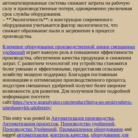
автоматизированные системы снижают затраты на рабочую
силу и производственные потери, одновременно увеличивая
срок службы оборудования.
– **Экологичность**: в конструкции современного
оборудования учитывается фактор экологичности, что
снижает образование пыли и загрязнение в процессе
производства.
Ключевое оборудование производственной линии смешанных
удобрений
играет важную роль в повышении эффективности
производства, обеспечении качества продукции и снижении
затрат. С развитием технологий эти устройства становятся
более умными и эффективными, предоставляя сельскому
хозяйству мощную поддержку. Благодаря постоянным
инновациям и оптимизации производственного процесса,
индустрия смешанных удобрений получит более широкие
возможности для развития. Для получения более подробной
информации посетите
сайт:
https://www.granulyator.com/product/liniya-po-proizvodstvu-
smeshannykh-udobreniy/
This entry was posted in
Автоматизация производства
,
Автоматизация процессов
,
Производство удобрений
,
Производство Удобрений
,
Промышленное оборудование
and
tagged
автоматизация
,
контроль качества
,
оборудование для