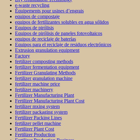
e-waste recycling
Équipements pour usines d’engrais
equipos de compostaje
equipos de fertilizantes solubles en agua sólidos
Equipos de pirólisis
Equipos de pirólisis de paneles fotovoltaicos
equipos de reciclaje de baterías
Equipos para el reciclaje de residuos electrónicos
Extrusion granulation equipment
Factory
fertilizer composting methods
fertilizer fermentation equipment
Fertilizer Granulating Methods
fertilizer granulation machine
fertilizer machine price
fertilizer machinery
Fertilizer Manufacturing Plant
Fertilizer Manufacturing Plant Cost
fertilizer mxing system
fertilizer packaging system
Fertilizer Packing Lines
fertilizer pellet machine
Fertilizer Plant Cost
Fertilizer Production