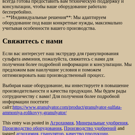
всегда готова предоставить вам техническую поддержку и
консультации, чтобы ваше оборудование работало
бесперебойно.
– **Индивидуальные решения**: Мы адаптируем
оборудование под ваши конкретные нужды, максимально
учитывая особенности вашего производства.
Свяжитесь с нами
Если вас интересует наш экструдер для гранулирования
сульфата аммония, пожалуйста, свяжитесь с нами для
получения более подробной информации и консультации. Мы
предложим вам наилучшие условия и поможем
оптимизировать ваш производственный процесс.
Выбирая наше оборудование, вы инвестируете в повышение
производительности и качества продукции. Мы будем рады
сотрудничеству с вами! Для получения более подробной
информации посетите
сайт:
https://www.granulyator.com/product/granulyator-sulfata-
ammoniya-rolikovyy-granulyator/
This entry was posted in
Агрохимия
,
Минеральные удобрения
,
Производство оборудования
,
Производство удобрений
and
tagged
агрохимия
,
гранулятор
,
качество продукции
,