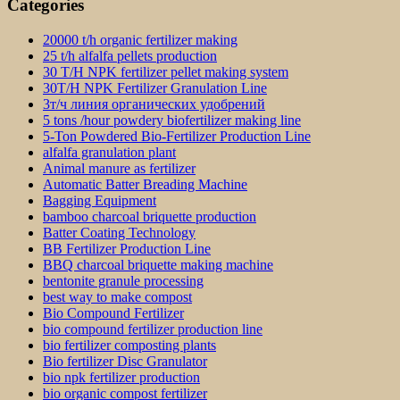
Categories
20000 t/h organic fertilizer making
25 t/h alfalfa pellets production
30 T/H NPK fertilizer pellet making system
30T/H NPK Fertilizer Granulation Line
3т/ч линия органических удобрений
5 tons /hour powdery biofertilizer making line
5-Ton Powdered Bio-Fertilizer Production Line
alfalfa granulation plant
Animal manure as fertilizer
Automatic Batter Breading Machine
Bagging Equipment
bamboo charcoal briquette production
Batter Coating Technology
BB Fertilizer Production Line
BBQ charcoal briquette making machine
bentonite granule processing
best way to make compost
Bio Compound Fertilizer
bio compound fertilizer production line
bio fertilizer composting plants
Bio fertilizer Disc Granulator
bio npk fertilizer production
bio organic compost fertilizer