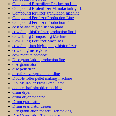
Compound Bioertilizer Production Line
Compound Biofertilizer Manufacturing Plant
Compound fertilizer granulation machine
Compound Fertilizer Production Line
Compound Fertilizer Production Plant
cost of alfalfa granulation plant
cow dung biofertilizer production line i
Cow Dung Composting Machine
Cow Dung Fertilizer Machines
cow dung into high-quality biofertilizer
cow dung management
cow manure compost
Disc granulation production line
disc granulator
disc pelletizer
disc-fertilizer-production-line
Double roller pellet making machine
Double Roller Press Granulator
double shaft shredder machine
drum dryer
drum dryer machine
Drum granulator
Drum granulator design
Dry granulation for fertilizer making
Dry Granulation Technology