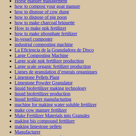
Horse manure management
how to compost your goat manure
how to dispose of cow dung
how to dispose of pig poop
how to make charcoal briquette
How to make npk fertilizer
how to make phosphate fertilizer
In-vessel composter
industrial composting machine
La Eficiencia de la Granuladora de Disco
Large Composting Machine
Large scale npk fertilizer production
Large scale organic fertilizer production
Lignes de granulation d’engrais organiques
Limestone Pellets Plant
Limestone Powder Granulator
liquid biofertilizer making technology
liquid biofertilizer production
liquid fertilizer manufacturing
machine for making water soluble fertilizer
make cow manure fertilizer
Make Fertilizer Materials into Granules
making bio compound fertilizer
making limestone pellets
Manufacturer