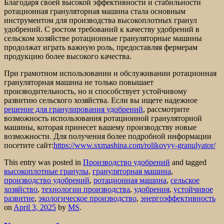
Благодаря своей высокой эффективности и стабильности
ротационная грануляторная машина стала основным
инструментом для производства высокоплотных гранул
удобрений. С ростом требований к качеству удобрений в
сельском хозяйстве ротационные грануляторные машины
продолжат играть важную роль, предоставляя фермерам
продукцию более высокого качества.
При грамотном использовании и обслуживании ротационная
грануляторная машина не только повышает
производительность, но и способствует устойчивому
развитию сельского хозяйства. Если вы ищете надежное
решение для гранулирования удобрений
, рассмотрите
возможность использования ротационной грануляторной
машины, которая принесет вашему производству новые
возможности. Для получения более подробной информации
посетите сайт:
https://www.sxmashina.com/rolikovyy-granulyator/
This entry was posted in
Производство удобрений
and tagged
высокоплотные гранулы
,
грануляторная машина
,
производство удобрений
,
ротационная машина
,
сельское
хозяйство
,
технологии производства
,
удобрения
,
устойчивое
развитие
,
экологическое производство
,
энергоэффективность
on
April 3, 2025
by
MS
.