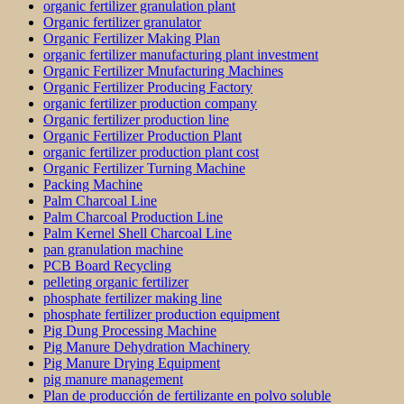
organic fertilizer granulation plant
Organic fertilizer granulator
Organic Fertilizer Making Plan
organic fertilizer manufacturing plant investment
Organic Fertilizer Mnufacturing Machines
Organic Fertilizer Producing Factory
organic fertilizer production company
Organic fertilizer production line
Organic Fertilizer Production Plant
organic fertilizer production plant cost
Organic Fertilizer Turning Machine
Packing Machine
Palm Charcoal Line
Palm Charcoal Production Line
Palm Kernel Shell Charcoal Line
pan granulation machine
PCB Board Recycling
pelleting organic fertilizer
phosphate fertilizer making line
phosphate fertilizer production equipment
Pig Dung Processing Machine
Pig Manure Dehydration Machinery
Pig Manure Drying Equipment
pig manure management
Plan de producción de fertilizante en polvo soluble