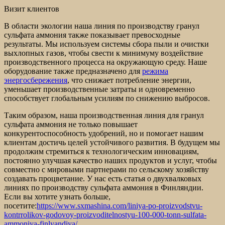
Визит клиентов
В области экологии наша линия по производству гранул
сульфата аммония также показывает превосходные
результаты. Мы используем системы сбора пыли и очистки
выхлопных газов, чтобы свести к минимуму воздействие
производственного процесса на окружающую среду. Наше
оборудование также предназначено для
режима
энергосбережения
, что снижает потребление энергии,
уменьшает производственные затраты и одновременно
способствует глобальным усилиям по снижению выбросов.
Таким образом, наша производственная линия для гранул
сульфата аммония не только повышает
конкурентоспособность удобрений, но и помогает нашим
клиентам достичь целей устойчивого развития. В будущем мы
продолжим стремиться к технологическим инновациям,
постоянно улучшая качество наших продуктов и услуг, чтобы
совместно с мировыми партнерами по сельскому хозяйству
создавать процветание. У нас есть статья о двухвалковых
линиях по производству сульфата аммония в Финляндии.
Если вы хотите узнать больше,
посетите:
https://www.sxmashina.com/liniya-po-proizvodstvu-
kontrrolikov-godovoy-proizvoditelnostyu-100-000-tonn-sulfata-
ammoniya-finlyandiya/