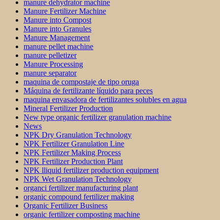
manure dehydrator machine
Manure Fertilizer Machine
Manure into Compost
Manure into Granules
Manure Management
manure pellet machine
manure pelletizer
Manure Processing
manure separator
maquina de compostaje de tipo oruga
Máquina de fertilizante líquido para peces
maquina envasadora de fertilizantes solubles en agua
Mineral Fertilizer Production
New type organic fertilizer granulation machine
News
NPK Dry Granulation Technology
NPK Fertilizer Granulation Line
NPK Fertilizer Making Process
NPK Fertilizer Production Plant
NPK lliquid fertilizer production equipment
NPK Wet Granulation Technology
organci fertilizer manufacturing plant
organic compound fertilizer making
Organic Fertilizer Business
organic fertilizer composting machine