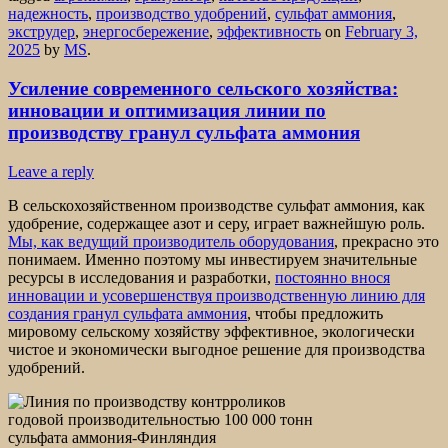
надежность
,
производство удобрений
,
сульфат аммония
,
экструдер
,
энергосбережение
,
эффективность
on
February 3,
2025
by
MS
.
Усиление современного сельского хозяйства:
инновации и оптимизация линии по
производству гранул сульфата аммония
Leave a reply
В сельскохозяйственном производстве сульфат аммония, как
удобрение, содержащее азот и серу, играет важнейшую роль.
Мы, как ведущий производитель оборудования
, прекрасно это
понимаем. Именно поэтому мы инвестируем значительные
ресурсы в исследования и разработки,
постоянно внося
инновации и усовершенствуя производственную линию для
создания гранул сульфата аммония
, чтобы предложить
мировому сельскому хозяйству эффективное, экологически
чистое и экономически выгодное решение для производства
удобрений.