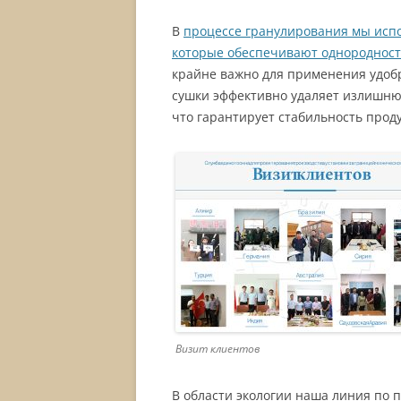
В
процессе гранулирования мы исп
которые обеспечивают однородност
крайне важно для применения удоб
сушки эффективно удаляет излишню
что гарантирует стабильность прод
Визит клиентов
В области экологии наша линия по 