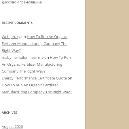
дисковой грануляции?
RECENT COMMENTS
Web proxy
on
How To Run An Organic
Fertilizer Manufacturing Company The
Right Way?
maby nail salon near me
on
How To Run
An Organic Fertilizer Manufacturing
Company The Right Way?
Energy Performance Certificate Quote
on
How To Run An Organic Fertilizer
Manufacturing Company The Right Way?
ARCHIVES
August 2026