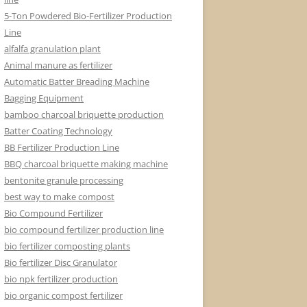
5-Ton Powdered Bio-Fertilizer Production
Line
alfalfa granulation plant
Animal manure as fertilizer
Automatic Batter Breading Machine
Bagging Equipment
bamboo charcoal briquette production
Batter Coating Technology
BB Fertilizer Production Line
BBQ charcoal briquette making machine
bentonite granule processing
best way to make compost
Bio Compound Fertilizer
bio compound fertilizer production line
bio fertilizer composting plants
Bio fertilizer Disc Granulator
bio npk fertilizer production
bio organic compost fertilizer