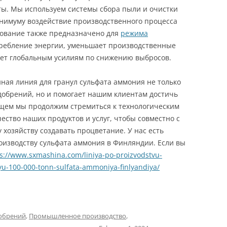
ты. Мы используем системы сбора пыли и очистки
инимуму воздействие производственного процесса
ование также предназначено для
режима
требление энергии, уменьшает производственные
ует глобальным усилиям по снижению выбросов.
ная линия для гранул сульфата аммония не только
добрений, но и помогает нашим клиентам достичь
ущем мы продолжим стремиться к технологическим
ество наших продуктов и услуг, чтобы совместно с
хозяйству создавать процветание. У нас есть
роизводству сульфата аммония в Финляндии. Если вы
s://www.sxmashina.com/liniya-po-proizvodstvu-
tyu-100-000-tonn-sulfata-ammoniya-finlyandiya/
добрений
,
Промышленное производство
,