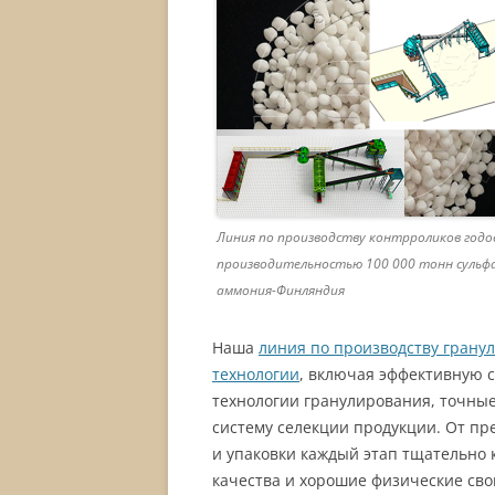
Линия по производству контрроликов годо
производительностью 100 000 тонн суль
аммония-Финляндия
Наша
линия по производству грану
технологии
, включая эффективную 
технологии гранулирования, точные
систему селекции продукции. От пр
и упаковки каждый этап тщательно 
качества и хорошие физические сво