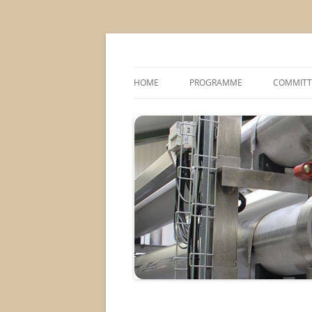
MS2013
HOME
PROGRAMME
COMMITT
CONFERENCE THEMES
SPONSOR
POSTER SESSIONS
COMPANY VISITS