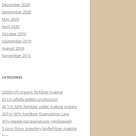
December 2020
September 2020
May 2020
April 2020
October 2019
September 2019
August 2019
November 2013
CATEGORIES
20000 t/h organic fertilizer making
25 t/h alfalfa pellets production
30 T/H NPK fertilizer pellet making system
30T/H NPK Fertilizer Granulation Line
3т/ч линия органических удобрений
5 tons /hour powdery biofertilizer making
line