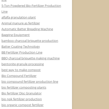
5-Ton Powdered Bio-Fertilizer Production
Line
alfalfa granulation plant
Animal manure as fertilizer
Automatic Batter Breading Machine
Bagging Equipment
bamboo charcoal briquette production
Batter Coating Technology
BB Fertilizer Production Line
BBQ charcoal briquette making machine
bentonite granule processing
best way to make compost
Bio Compound Fertilizer
bio compound fertilizer production line
bio fertilizer composting plants
Bio fertilizer Disc Granulator
bio npk fertilizer production
bio organic compost fertilizer