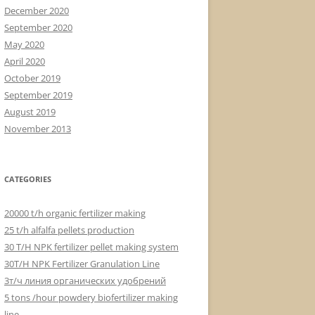
December 2020
September 2020
May 2020
April 2020
October 2019
September 2019
August 2019
November 2013
CATEGORIES
20000 t/h organic fertilizer making
25 t/h alfalfa pellets production
30 T/H NPK fertilizer pellet making system
30T/H NPK Fertilizer Granulation Line
3т/ч линия органических удобрений
5 tons /hour powdery biofertilizer making
line