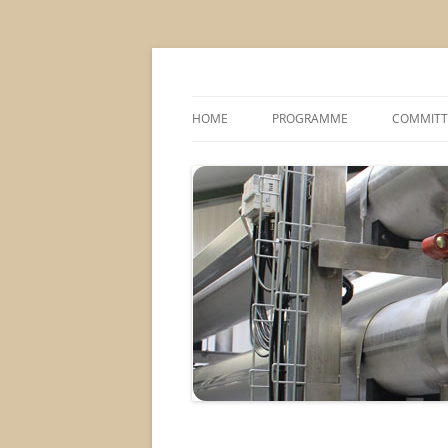
MS2013
HOME
PROGRAMME
COMMITT
CONFERENCE THEMES
SPONSOR
POSTER SESSIONS
COMPANY VISITS