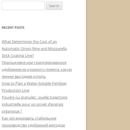
Search
for:
RECENT POSTS
What Determines the Cost of an
Automatic Onion Ring and Mozzarella
Stick Coating Line?
Порошковое или гранулированное
удобрение из куриного помета: какую
линию выгоднее купить
How to Plan a Water-Soluble Fertilizer
Production Line
Poudre ou granulés : quelle trajectoire
industrielle pour un projet d’engrais
organique ?
Как организовать стабильное
производство удобрений методом