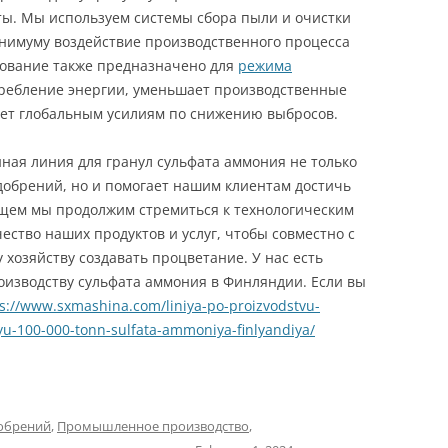
ты. Мы используем системы сбора пыли и очистки
инимуму воздействие производственного процесса
ование также предназначено для
режима
требление энергии, уменьшает производственные
ует глобальным усилиям по снижению выбросов.
ная линия для гранул сульфата аммония не только
добрений, но и помогает нашим клиентам достичь
ущем мы продолжим стремиться к технологическим
ество наших продуктов и услуг, чтобы совместно с
хозяйству создавать процветание. У нас есть
роизводству сульфата аммония в Финляндии. Если вы
s://www.sxmashina.com/liniya-po-proizvodstvu-
tyu-100-000-tonn-sulfata-ammoniya-finlyandiya/
добрений
,
Промышленное производство
,