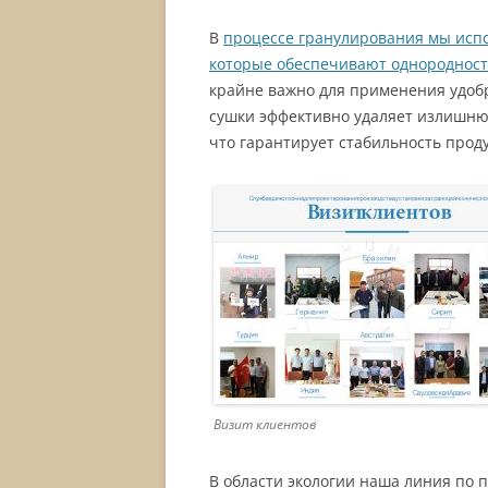
В
процессе гранулирования мы исп
которые обеспечивают однородност
крайне важно для применения удоб
сушки эффективно удаляет излишню
что гарантирует стабильность прод
Визит клиентов
В области экологии наша линия по 