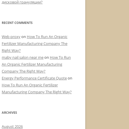
дисковой грануляции?
RECENT COMMENTS
Web proxy
on
How To Run An Organic
Fertilizer Manufacturing Company The
Right Way?
maby nail salon near me
on
How To Run
An Organic Fertilizer Manufacturing
Company The Right Way?
Energy Performance Certificate Quote
on
How To Run An Organic Fertilizer
Manufacturing Company The Right Way?
ARCHIVES
August 2026