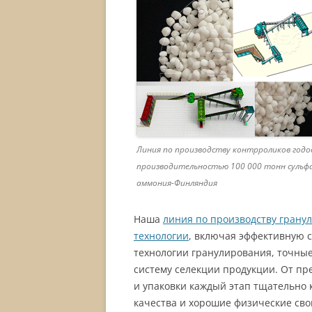
Линия по производству контрроликов годо
производительностью 100 000 тонн суль
аммония-Финляндия
Наша
линия по производству грану
технологии
, включая эффективную 
технологии гранулирования, точные
систему селекции продукции. От пр
и упаковки каждый этап тщательно 
качества и хорошие физические сво