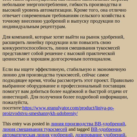
небольшое энергопотребление, гибкость производства и
высокий уровень автоматизации. Кроме того, она отлично
отвечает современным требованиям сельского хозяйства к
точному внесению удобрений и выпуску продукции по
индивидуальным рецептурам.
Для компаний, которые хотят выйти на рынок удобрений,
расширить линейку продукции или повысить свою
конкурентоспособность, линия смешивания тукосмесей
представляет собой решение с высокой практической
ценностью и хорошим долгосрочным потенциалом.
Если вы ищете эффективную, стабильную и экономичную
линию для производства тукосмесей, сейчас самое
подходящее время, чтобы рассмотреть этот проект. Правильно
выбранное оборудование и профессиональный поставщик
помогут вам добиться более надёжной и быстрой отдачи от
инвестиций. Для получения более подробной информации,
пожалуйста,
посетите:
https://www.granulyator.com/product/liniya-po-
proizvodstvu-smeshannykh-udobreniy/
This entry was posted in
линия производства BB-удобрений
,
линия смешивания тукосмесей
and tagged
BB-удобрения
,
автоматическая линия удобрений
,
дозирование удобрений
,