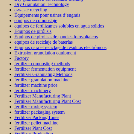
Dry Granulation Technology
e-waste recycling
Équipements pour usines d’engrais
equipos de compostaje
equipos de fertilizantes solubles en agua sólidos
Equipos de pirólisis
Equipos de pirólisis de paneles fotovoltaicos
equipos de reciclaje de baterías
Equipos para el reciclaje de residuos electrónicos
Extrusion granulation equipment
Factory
fertilizer composting methods
fertilizer fermentation equipment
Fertilizer Granulating Methods
fertilizer granulation machine
fertilizer machine price
fertilizer machinery
Fertilizer Manufacturing Plant
Fertilizer Manufacturing Plant Cost
fertilizer mxing system
fertilizer packaging system
Fertilizer Packing Lines
fertilizer pellet machine
Fertilizer Plant Cost
Fertilizer Production