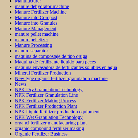
Manufacturer
manure dehydrator machine
Manure Fertilizer Machine
Manure into Compost
Manure into Granules
Manure Management
manure pellet machine
manure pelletizer
Manure Processing
manure separator
maquina de compostaje de tipo oruga
Máquina de fertilizante líquido para peces
maquina envasadora de fertilizantes solubles en agua
Mineral Fertilizer Production
New type organic fertilizer granulation machine
News
NPK Dry Granulation Technology
NPK Fertilizer Granulation Line
NPK Fertilizer Making Process
NPK Fertilizer Production Plant
NPK lliquid fertilizer production equipment
NPK Wet Granulation Technology
organci fertilizer manufacturing plant
organic compound fertilizer making
Organic Fertilizer Business