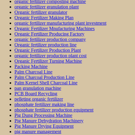
organic fertilizer composting machine
organic fertilizer granulation plant
Organic fertilizer granulator
Organic Fertilizer Making Plan
organic fertilizer manufacturing plant investment
Organic Fertilizer Mnufacturing Machines
Organic Fertilizer Producing Factory
organic fertilizer production company
Organic fertilizer production line
Organic Fertilizer Production Plant
organic fertilizer production plant cost
Organic Fertilizer Turning Machine
Packing Machine
Palm Charcoal Line
Palm Charcoal Production Line
Palm Kernel Shell Charcoal Line
pan granulation machine
PCB Board Recycling
pelleting organic fertilizer
phosphate fertilizer making line
phosphate fertilizer production equipment
Pig Dung Processing Machine
Pig Manure Dehydration Machinery
Pig Manure Drying Equipment
pig manure management