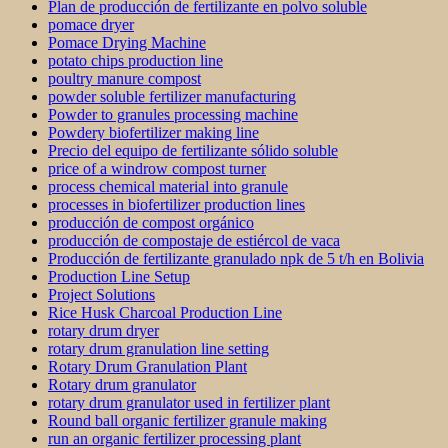
Plan de producción de fertilizante en polvo soluble
pomace dryer
Pomace Drying Machine
potato chips production line
poultry manure compost
powder soluble fertilizer manufacturing
Powder to granules processing machine
Powdery biofertilizer making line
Precio del equipo de fertilizante sólido soluble
price of a windrow compost turner
process chemical material into granule
processes in biofertilizer production lines
producción de compost orgánico
producción de compostaje de estiércol de vaca
Producción de fertilizante granulado npk de 5 t/h en Bolivia
Production Line Setup
Project Solutions
Rice Husk Charcoal Production Line
rotary drum dryer
rotary drum granulation line setting
Rotary Drum Granulation Plant
Rotary drum granulator
rotary drum granulator used in fertilizer plant
Round ball organic fertilizer granule making
run an organic fertilizer processing plant