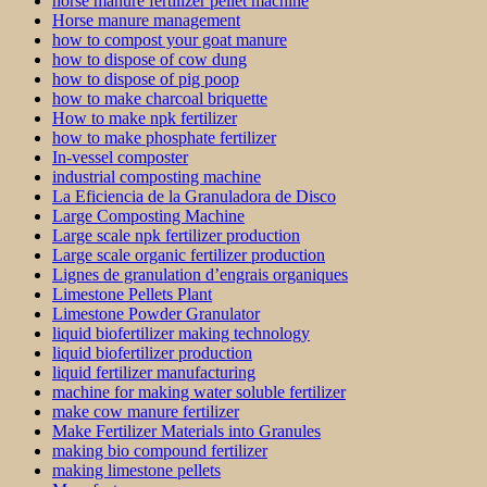
horse manure fertilizer pellet machine
Horse manure management
how to compost your goat manure
how to dispose of cow dung
how to dispose of pig poop
how to make charcoal briquette
How to make npk fertilizer
how to make phosphate fertilizer
In-vessel composter
industrial composting machine
La Eficiencia de la Granuladora de Disco
Large Composting Machine
Large scale npk fertilizer production
Large scale organic fertilizer production
Lignes de granulation d’engrais organiques
Limestone Pellets Plant
Limestone Powder Granulator
liquid biofertilizer making technology
liquid biofertilizer production
liquid fertilizer manufacturing
machine for making water soluble fertilizer
make cow manure fertilizer
Make Fertilizer Materials into Granules
making bio compound fertilizer
making limestone pellets