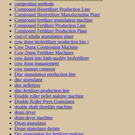
composting methods
Compound Bioertilizer Production Line
Compound Biofertilizer Manufacturing Plant
Compound fertilizer granulation machine
Compound Fertilizer Production Line
Compound Fertilizer Production Plant
cost of alfalfa granulation plant
cow dung biofertilizer production line i
Cow Dung Composting Machine
Cow Dung Fertilizer Machines
cow dung into high-quality biofertilizer
cow dung management
cow manure compost
Disc granulation production line
disc granulator
disc pelletizer
disc-fertilizer-production-line
Double roller pellet making machine
Double Roller Press Granulator
double shaft shredder machine
drum dryer
drum dryer machine
Drum granulator
Drum granulator design
Dry granulation for fertilizer making