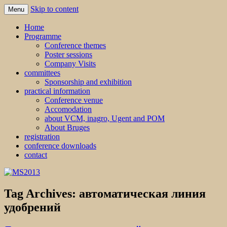
Skip to content
Menu
MS2013
Home
Programme
Conference themes
Poster sessions
Company Visits
committees
Sponsorship and exhibition
practical information
Conference venue
Accomodation
about VCM, inagro, Ugent and POM
About Bruges
registration
conference downloads
contact
Tag Archives:
автоматическая линия
удобрений