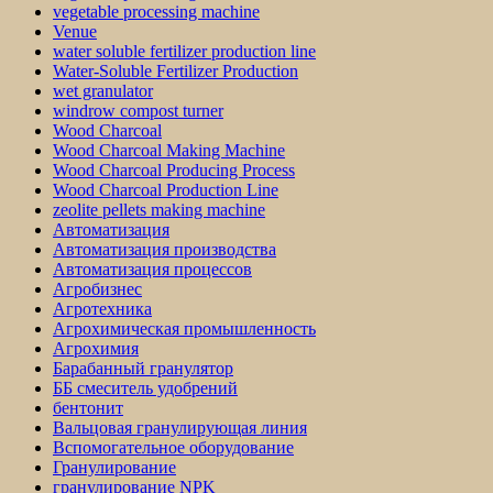
vegetable processing machine
Venue
water soluble fertilizer production line
Water-Soluble Fertilizer Production
wet granulator
windrow compost turner
Wood Charcoal
Wood Charcoal Making Machine
Wood Charcoal Producing Process
Wood Charcoal Production Line
zeolite pellets making machine
Автоматизация
Автоматизация производства
Автоматизация процессов
Агробизнес
Агротехника
Агрохимическая промышленность
Агрохимия
Барабанный гранулятор
ББ смеситель удобрений
бентонит
Вальцовая гранулирующая линия
Вспомогательное оборудование
Гранулирование
гранулирование NPK