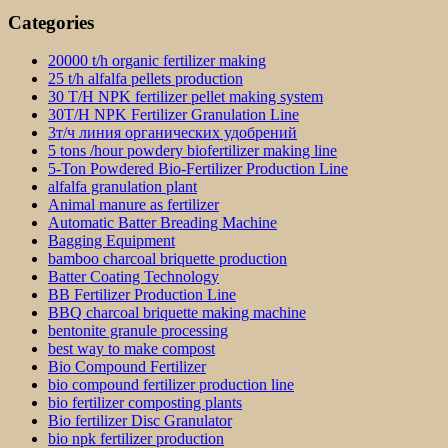
Categories
20000 t/h organic fertilizer making
25 t/h alfalfa pellets production
30 T/H NPK fertilizer pellet making system
30T/H NPK Fertilizer Granulation Line
3т/ч линия органических удобрений
5 tons /hour powdery biofertilizer making line
5-Ton Powdered Bio-Fertilizer Production Line
alfalfa granulation plant
Animal manure as fertilizer
Automatic Batter Breading Machine
Bagging Equipment
bamboo charcoal briquette production
Batter Coating Technology
BB Fertilizer Production Line
BBQ charcoal briquette making machine
bentonite granule processing
best way to make compost
Bio Compound Fertilizer
bio compound fertilizer production line
bio fertilizer composting plants
Bio fertilizer Disc Granulator
bio npk fertilizer production