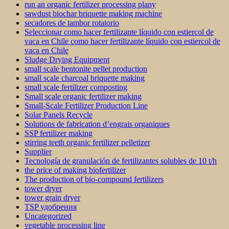
run an organic fertilizer processing plany
sawdust biochar briquette making machine
secadores de tambor rotatorio
Seleccionar como hacer fertilizante líquido con estiercol de
vaca en Chile como hacer fertilizante líquido con estiercol de
vaca en Chile
Sludge Drying Equipment
small scale bentonite pellet production
small scale charcoal briquette making
small scale fertilizer composting
Small scale organic fertilizer making
Small-Scale Fertilizer Production Line
Solar Panels Recycle
Solutions de fabrication d’engrais organiques
SSP fertilizer making
stirring teeth organic fertilizer pelletizer
Supplier
Tecnología de granulación de fertilizantes solubles de 10 t/h
the price of making biofertilizer
The production of bio-compound fertilizers
tower dryer
tower grain dryer
TSP удобрения
Uncategorized
vegetable processing line