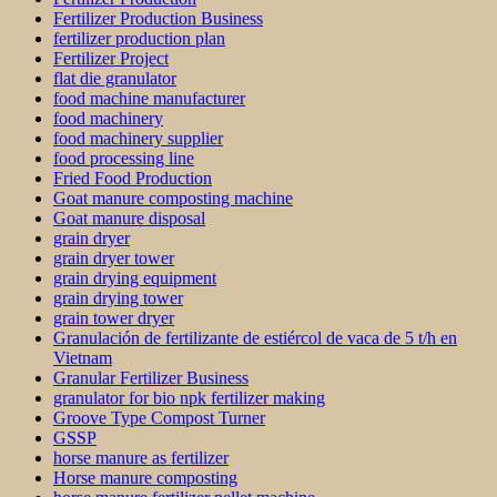
Fertilizer Production Business
fertilizer production plan
Fertilizer Project
flat die granulator
food machine manufacturer
food machinery
food machinery supplier
food processing line
Fried Food Production
Goat manure composting machine
Goat manure disposal
grain dryer
grain dryer tower
grain drying equipment
grain drying tower
grain tower dryer
Granulación de fertilizante de estiércol de vaca de 5 t/h en
Vietnam
Granular Fertilizer Business
granulator for bio npk fertilizer making
Groove Type Compost Turner
GSSP
horse manure as fertilizer
Horse manure composting