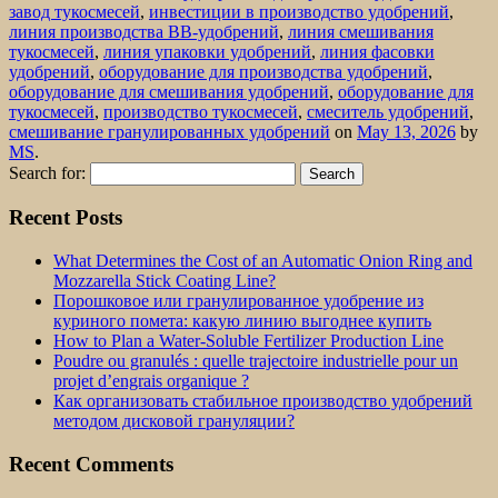
завод тукосмесей
,
инвестиции в производство удобрений
,
линия производства BB-удобрений
,
линия смешивания
тукосмесей
,
линия упаковки удобрений
,
линия фасовки
удобрений
,
оборудование для производства удобрений
,
оборудование для смешивания удобрений
,
оборудование для
тукосмесей
,
производство тукосмесей
,
смеситель удобрений
,
смешивание гранулированных удобрений
on
May 13, 2026
by
MS
.
Search for:
Recent Posts
What Determines the Cost of an Automatic Onion Ring and
Mozzarella Stick Coating Line?
Порошковое или гранулированное удобрение из
куриного помета: какую линию выгоднее купить
How to Plan a Water-Soluble Fertilizer Production Line
Poudre ou granulés : quelle trajectoire industrielle pour un
projet d’engrais organique ?
Как организовать стабильное производство удобрений
методом дисковой грануляции?
Recent Comments