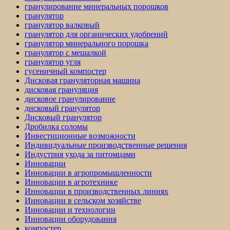
гранулирование минеральных порошков
гранулятор
гранулятор валковый
гранулятор для органических удобрений
гранулятор минерального порошка
гранулятор с мешалкой
гранулятор угля
гусеничный компостер
Дисковая грануляторная машина
дисковая грануляция
дисковое гранулирование
дисковый гранулятор
Дисковый гранулятор
Дробилка соломы
Инвестиционные возможности
Индивидуальные производственные решения
Индустрия ухода за питомцами
Инновации
Инновации в агропромышленности
Инновации в агротехнике
Инновации в производственных линиях
Инновации в сельском хозяйстве
Инновации и технологии
Инновации оборудования
компостер