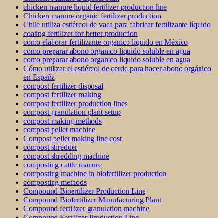
chicken manure liquid fertilizer production line
Chicken manure organic fertilizer production
Chile utiliza estiércol de vaca para fabricar fertilizante líquido
coating fertilizer for better production
como elaborar fertilizante organico liquido en México
como preparar abono organico liquido soluble en agua
como preparar abono organico liquido soluble en agua
Cómo utilizar el estiércol de cerdo para hacer abono orgánico
en España
compost fertilizer disposal
compost fertilizer making
compost fertilizer production lines
compost granulation plant setup
compost making methods
compost pellet machine
Compost pellet making line cost
compost shredder
compost shredding machine
composting cattle manure
composting machine in biofertilizer production
composting methods
Compound Bioertilizer Production Line
Compound Biofertilizer Manufacturing Plant
Compound fertilizer granulation machine
Compound Fertilizer Production Line