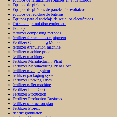
equipos de fertilizantes solubles en agua sólidos
Equipos de pirólisis
Equipos de pirólisis de paneles fotovoltaicos
equipos de reciclaje de baterías
Equipos para el reciclaje de residuos electrónicos
Extrusion granulation equipment
Factory
fertilizer composting methods
fertilizer fermentation equipment
Fertilizer Granulating Methods
fertilizer granulation machine
fertilizer machine price
fertilizer machinery
Fertilizer Manufacturing Plant
Fertilizer Manufacturing Plant Cost
fertilizer mxing system
fertilizer packaging system
Fertilizer Packing Lines
fertilizer pellet machine
Fertilizer Plant Cost
Fertilizer Production
Fertilizer Production Business
fertilizer production plan
Fertilizer Project
flat die granulator