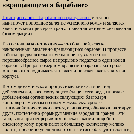
«вращающемся барабане»
Принцип работы барабанного гранулятора
искусно
имитирует природное явление «снежного кома» и является
классическим примером гранулирования методом окатывания
(агломерации).
Его основная конструкция — это большой, слегка
наклоненный, медленно вращающийся барабан. В процессе
работы предварительно смешанное и увлажненное
порошкообразное сырье непрерывно подается в один конец
барабана. При равномерном вращении барабана материал
многократно поднимается, падает и перекатывается внутри
корпуса.
В этом динамическом процессе мелкие частицы под
действием жидкого связующего (чаще всего вода, иногда с
добавлением органических связующих) благодаря
капиллярным силам и силам межмолекулярного
взаимодействия сталкиваются, слипаются, обволакивают друг
друга, постепенно формируя мелкие зародыши гранул. Эти
зародыши при непрерывном перекатывании, подобно
снежному кому, прилипают к большему количеству мелких
частиц, послойно увеличиваются и в итоге образуют плотные,