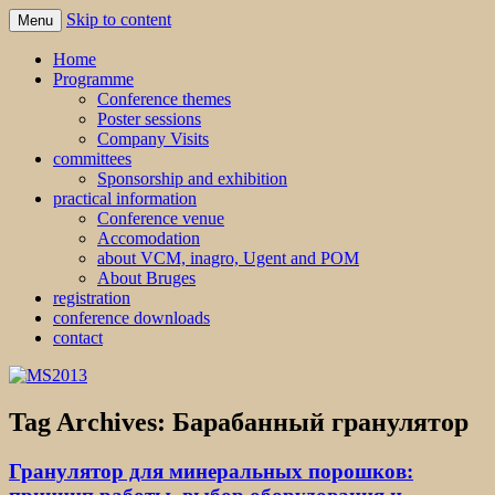
Skip to content
Menu
MS2013
Home
Programme
Conference themes
Poster sessions
Company Visits
committees
Sponsorship and exhibition
practical information
Conference venue
Accomodation
about VCM, inagro, Ugent and POM
About Bruges
registration
conference downloads
contact
Tag Archives:
Барабанный гранулятор
Гранулятор для минеральных порошков: