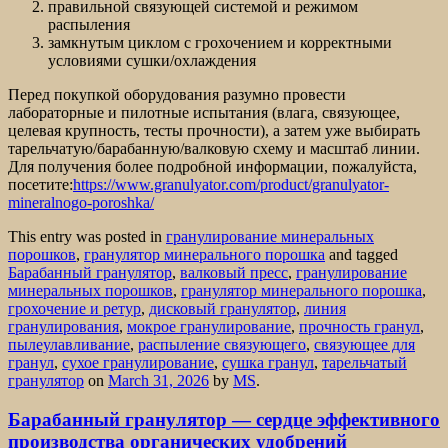
правильной связующей системой и режимом
распыления
замкнутым циклом с грохочением и корректными
условиями сушки/охлаждения
Перед покупкой оборудования разумно провести
лабораторные и пилотные испытания (влага, связующее,
целевая крупность, тесты прочности), а затем уже выбирать
тарельчатую/барабанную/валковую схему и масштаб линии.
Для получения более подробной информации, пожалуйста,
посетите:
https://www.granulyator.com/product/granulyator-
mineralnogo-poroshka/
This entry was posted in
гранулирование минеральных
порошков
,
гранулятор минерального порошка
and tagged
Барабанный гранулятор
,
валковый пресс
,
гранулирование
минеральных порошков
,
гранулятор минерального порошка
,
грохочение и ретур
,
дисковый гранулятор
,
линия
гранулирования
,
мокрое гранулирование
,
прочность гранул
,
пылеулавливание
,
распыление связующего
,
связующее для
гранул
,
сухое гранулирование
,
сушка гранул
,
тарельчатый
гранулятор
on
March 31, 2026
by
MS
.
Барабанный гранулятор — сердце эффективного
производства органических удобрений