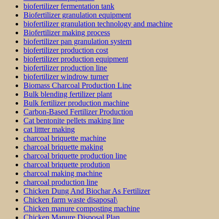
biofertilizer fermentation tank
Biofertilizer granulation equipment
biofertilizer granulation technology and machine
Biofertilizer making process
biofertilizer pan granulation system
biofertilizer production cost
biofertilizer production equipment
biofertilizer production line
biofertilizer windrow turner
Biomass Charcoal Production Line
Bulk blending fertilizer plant
Bulk fertilizer production machine
Carbon-Based Fertilizer Production
Cat bentonite pellets making line
cat littter making
charcoal briquette machine
charcoal briquette making
charcoal briquette production line
charcoal briquette prodution
charcoal making machine
charcoal production line
Chicken Dung And Biochar As Fertilizer
Chicken farm waste disaposal\
Chicken manure composting machine
Chicken Manure Disposal Plan