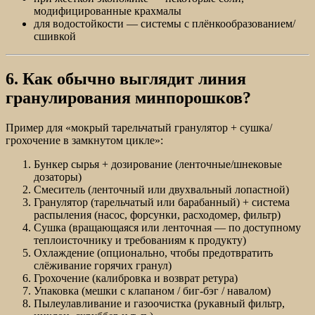
модифицированные крахмалы
для водостойкости — системы с плёнкообразованием/
сшивкой
6. Как обычно выглядит линия
гранулирования минпорошков?
Пример для «мокрый тарельчатый гранулятор + сушка/
грохочение в замкнутом цикле»:
Бункер сырья + дозирование (ленточные/шнековые
дозаторы)
Смеситель (ленточный или двухвальный лопастной)
Гранулятор (тарельчатый или барабанный) + система
распыления (насос, форсунки, расходомер, фильтр)
Сушка (вращающаяся или ленточная — по доступному
теплоисточнику и требованиям к продукту)
Охлаждение (опционально, чтобы предотвратить
слёживание горячих гранул)
Грохочение (калибровка и возврат ретура)
Упаковка (мешки с клапаном / биг-бэг / навалом)
Пылеулавливание и газоочистка (рукавный фильтр,