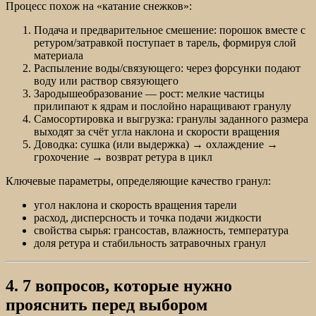
Процесс похож на «катание снежков»:
Подача и предварительное смешение: порошок вместе с
ретуром/затравкой поступает в тарель, формируя слой
материала
Распыление воды/связующего: через форсунки подают
воду или раствор связующего
Зародышеобразование — рост: мелкие частицы
прилипают к ядрам и послойно наращивают гранулу
Самосортировка и выгрузка: гранулы заданного размера
выходят за счёт угла наклона и скорости вращения
Доводка: сушка (или выдержка) → охлаждение →
грохочение → возврат ретура в цикл
Ключевые параметры, определяющие качество гранул:
угол наклона и скорость вращения тарели
расход, дисперсность и точка подачи жидкости
свойства сырья: грансостав, влажность, температура
доля ретура и стабильность затравочных гранул
4. 7 вопросов, которые нужно
прояснить перед выбором