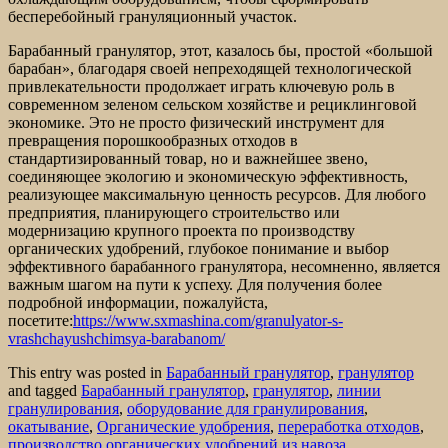
бесперебойный грануляционный участок.
Барабанный гранулятор, этот, казалось бы, простой «большой
барабан», благодаря своей непреходящей технологической
привлекательности продолжает играть ключевую роль в
современном зеленом сельском хозяйстве и рециклинговой
экономике. Это не просто физический инструмент для
превращения порошкообразных отходов в
стандартизированный товар, но и важнейшее звено,
соединяющее экологию и экономическую эффективность,
реализующее максимальную ценность ресурсов. Для любого
предприятия, планирующего строительство или
модернизацию крупного проекта по производству
органических удобрений, глубокое понимание и выбор
эффективного барабанного гранулятора, несомненно, является
важным шагом на пути к успеху. Для получения более
подробной информации, пожалуйста,
посетите:
https://www.sxmashina.com/granulyator-s-
vrashchayushchimsya-barabanom/
This entry was posted in
Барабанный гранулятор
,
гранулятор
and tagged
Барабанный гранулятор
,
гранулятор
,
линии
гранулирования
,
оборудование для гранулирования
,
окатывание
,
Органические удобрения
,
переработка отходов
,
производство органических удобрений из навоза
,