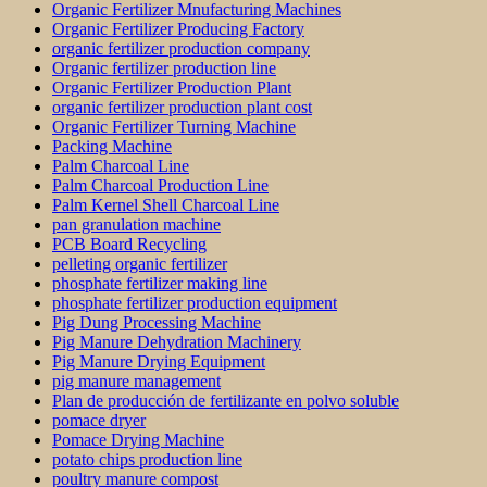
Organic Fertilizer Mnufacturing Machines
Organic Fertilizer Producing Factory
organic fertilizer production company
Organic fertilizer production line
Organic Fertilizer Production Plant
organic fertilizer production plant cost
Organic Fertilizer Turning Machine
Packing Machine
Palm Charcoal Line
Palm Charcoal Production Line
Palm Kernel Shell Charcoal Line
pan granulation machine
PCB Board Recycling
pelleting organic fertilizer
phosphate fertilizer making line
phosphate fertilizer production equipment
Pig Dung Processing Machine
Pig Manure Dehydration Machinery
Pig Manure Drying Equipment
pig manure management
Plan de producción de fertilizante en polvo soluble
pomace dryer
Pomace Drying Machine
potato chips production line
poultry manure compost