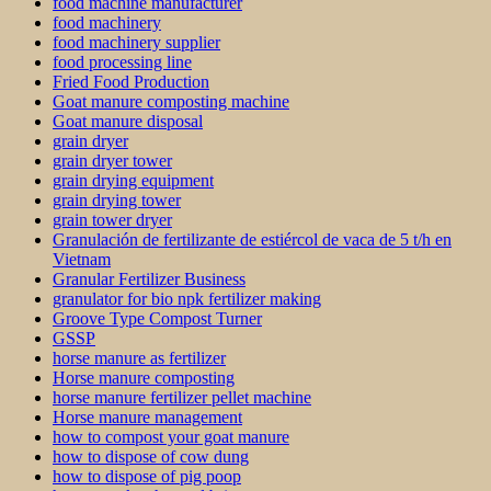
food machine manufacturer
food machinery
food machinery supplier
food processing line
Fried Food Production
Goat manure composting machine
Goat manure disposal
grain dryer
grain dryer tower
grain drying equipment
grain drying tower
grain tower dryer
Granulación de fertilizante de estiércol de vaca de 5 t/h en
Vietnam
Granular Fertilizer Business
granulator for bio npk fertilizer making
Groove Type Compost Turner
GSSP
horse manure as fertilizer
Horse manure composting
horse manure fertilizer pellet machine
Horse manure management
how to compost your goat manure
how to dispose of cow dung
how to dispose of pig poop