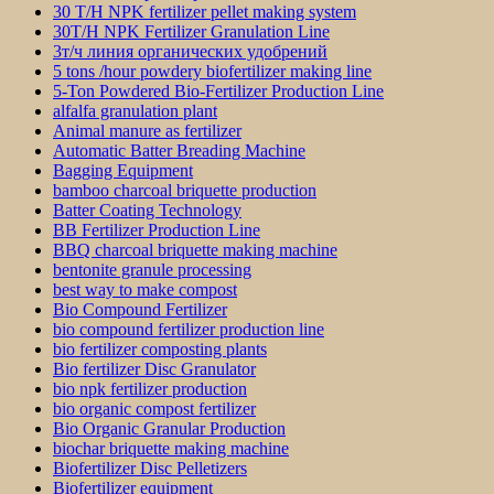
30 T/H NPK fertilizer pellet making system
30T/H NPK Fertilizer Granulation Line
3т/ч линия органических удобрений
5 tons /hour powdery biofertilizer making line
5-Ton Powdered Bio-Fertilizer Production Line
alfalfa granulation plant
Animal manure as fertilizer
Automatic Batter Breading Machine
Bagging Equipment
bamboo charcoal briquette production
Batter Coating Technology
BB Fertilizer Production Line
BBQ charcoal briquette making machine
bentonite granule processing
best way to make compost
Bio Compound Fertilizer
bio compound fertilizer production line
bio fertilizer composting plants
Bio fertilizer Disc Granulator
bio npk fertilizer production
bio organic compost fertilizer
Bio Organic Granular Production
biochar briquette making machine
Biofertilizer Disc Pelletizers
Biofertilizer equipment