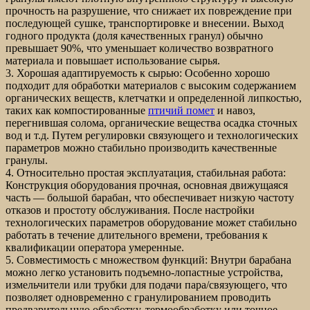
прочность на разрушение, что снижает их повреждение при
последующей сушке, транспортировке и внесении. Выход
годного продукта (доля качественных гранул) обычно
превышает 90%, что уменьшает количество возвратного
материала и повышает использование сырья.
3. Хорошая адаптируемость к сырью: Особенно хорошо
подходит для обработки материалов с высоким содержанием
органических веществ, клетчатки и определенной липкостью,
таких как компостированные
птичий помет
и навоз,
перегнившая солома, органические вещества осадка сточных
вод и т.д. Путем регулировки связующего и технологических
параметров можно стабильно производить качественные
гранулы.
4. Относительно простая эксплуатация, стабильная работа:
Конструкция оборудования прочная, основная движущаяся
часть — большой барабан, что обеспечивает низкую частоту
отказов и простоту обслуживания. После настройки
технологических параметров оборудование может стабильно
работать в течение длительного времени, требования к
квалификации оператора умеренные.
5. Совместимость с множеством функций: Внутри барабана
можно легко установить подъемно-лопастные устройства,
измельчители или трубки для подачи пара/связующего, что
позволяет одновременно с гранулированием проводить
предварительную обработку, термообработку или точное