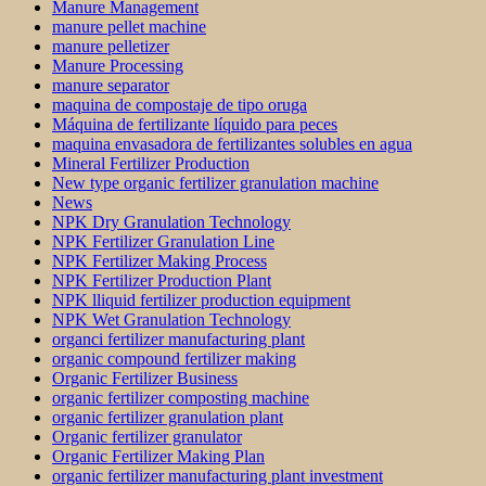
Manure Management
manure pellet machine
manure pelletizer
Manure Processing
manure separator
maquina de compostaje de tipo oruga
Máquina de fertilizante líquido para peces
maquina envasadora de fertilizantes solubles en agua
Mineral Fertilizer Production
New type organic fertilizer granulation machine
News
NPK Dry Granulation Technology
NPK Fertilizer Granulation Line
NPK Fertilizer Making Process
NPK Fertilizer Production Plant
NPK lliquid fertilizer production equipment
NPK Wet Granulation Technology
organci fertilizer manufacturing plant
organic compound fertilizer making
Organic Fertilizer Business
organic fertilizer composting machine
organic fertilizer granulation plant
Organic fertilizer granulator
Organic Fertilizer Making Plan
organic fertilizer manufacturing plant investment