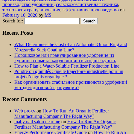
производство удобрений
,
сельскохозяйственная техника
,
технология гранулирования
,
эффективное производство
on
February 10, 2026
by
MS
.
Search for:
Recent Posts
What Determines the Cost of an Automatic Onion Ring and
Mozzarella Stick Coating Line?
Порошковое или гранулированное удобрение из
куриного помета: какую линию выгоднее купить
How to Plan a Water-Soluble Fertilizer Production Line
Poudre ou granulés : quelle trajectoire industrielle pour un
projet d’engrais organique ?
Как организовать стабильное производство удобрений
методом дисковой грануляции?
Recent Comments
Web proxy
on
How To Run An Organic Fertilizer
Manufacturing Company The Right Way?
maby nail salon near me
on
How To Run An Organic
Fertilizer Manufacturing Company The Right Way?
Energy Performance Certificate Quote
on
How To Run An