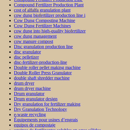
Compound Fertilizer Production Plant
cost of alfalfa granulation plant
cow dung biofertilizer production line i
Cow Dung Composting Machine
Cow Dung Fertilizer Machines
cow dung into high-quality biofertilizer
cow dung management
cow manure compost
Disc granulation production line
disc granulator
disc pelletizer
disc-fertilizer-production-line
Double roller pellet making machine
Double Roller Press Granulator
double shaft shredder machine
drum dryer
drum dryer machine
Drum granulator
Drum granulator design
Dry granulation for fertilizer making
Dry Granulation Technology
e-waste recycling
Équipements pour usines d’engrais
equipos de compostaje