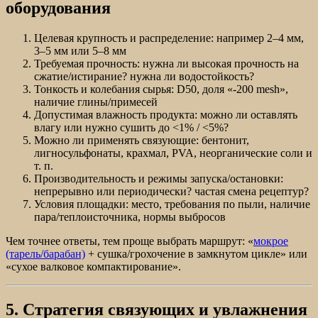
оборудования
Целевая крупность и распределение: например 2–4 мм,
3–5 мм или 5–8 мм
Требуемая прочность: нужна ли высокая прочность на
сжатие/истирание? нужна ли водостойкость?
Тонкость и колебания сырья: D50, доля «-200 mesh»,
наличие глины/примесей
Допустимая влажность продукта: можно ли оставлять
влагу или нужно сушить до <1% / <5%?
Можно ли применять связующие: бентонит,
лигносульфонаты, крахмал, PVA, неорганические соли и
т. п.
Производительность и режимы запуска/остановки:
непрерывно или периодически? частая смена рецептур?
Условия площадки: место, требования по пыли, наличие
пара/теплоисточника, нормы выбросов
Чем точнее ответы, тем проще выбрать маршрут: «
мокрое
(тарель/барабан)
+ сушка/грохочение в замкнутом цикле» или
«сухое валковое компактирование».
5. Стратегия связующих и увлажнения