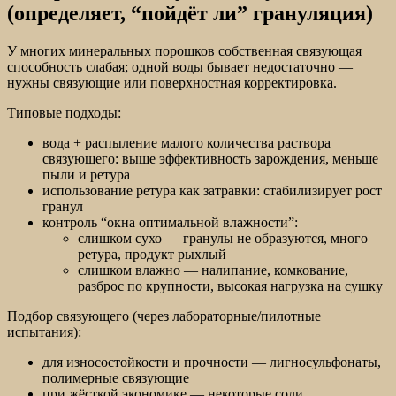
(определяет, “пойдёт ли” грануляция)
У многих минеральных порошков собственная связующая
способность слабая; одной воды бывает недостаточно —
нужны связующие или поверхностная корректировка.
Типовые подходы:
вода + распыление малого количества раствора
связующего: выше эффективность зарождения, меньше
пыли и ретура
использование ретура как затравки: стабилизирует рост
гранул
контроль “окна оптимальной влажности”:
слишком сухо — гранулы не образуются, много
ретура, продукт рыхлый
слишком влажно — налипание, комкование,
разброс по крупности, высокая нагрузка на сушку
Подбор связующего (через лабораторные/пилотные
испытания):
для износостойкости и прочности — лигносульфонаты,
полимерные связующие
при жёсткой экономике — некоторые соли,