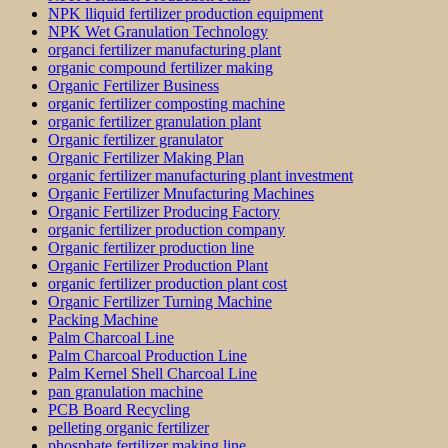
NPK lliquid fertilizer production equipment
NPK Wet Granulation Technology
organci fertilizer manufacturing plant
organic compound fertilizer making
Organic Fertilizer Business
organic fertilizer composting machine
organic fertilizer granulation plant
Organic fertilizer granulator
Organic Fertilizer Making Plan
organic fertilizer manufacturing plant investment
Organic Fertilizer Mnufacturing Machines
Organic Fertilizer Producing Factory
organic fertilizer production company
Organic fertilizer production line
Organic Fertilizer Production Plant
organic fertilizer production plant cost
Organic Fertilizer Turning Machine
Packing Machine
Palm Charcoal Line
Palm Charcoal Production Line
Palm Kernel Shell Charcoal Line
pan granulation machine
PCB Board Recycling
pelleting organic fertilizer
phosphate fertilizer making line