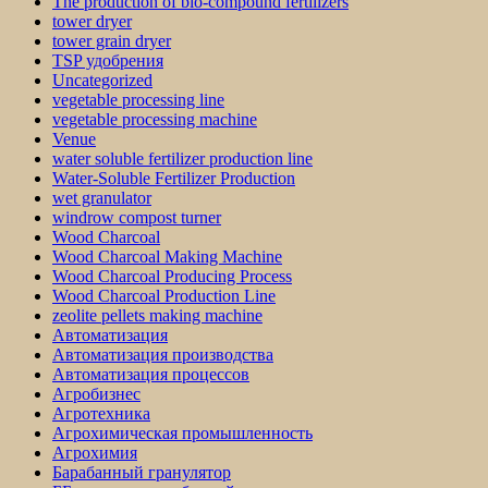
The production of bio-compound fertilizers
tower dryer
tower grain dryer
TSP удобрения
Uncategorized
vegetable processing line
vegetable processing machine
Venue
water soluble fertilizer production line
Water-Soluble Fertilizer Production
wet granulator
windrow compost turner
Wood Charcoal
Wood Charcoal Making Machine
Wood Charcoal Producing Process
Wood Charcoal Production Line
zeolite pellets making machine
Автоматизация
Автоматизация производства
Автоматизация процессов
Агробизнес
Агротехника
Агрохимическая промышленность
Агрохимия
Барабанный гранулятор