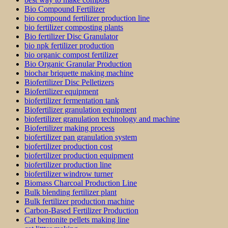
Bio Compound Fertilizer
bio compound fertilizer production line
bio fertilizer composting plants
Bio fertilizer Disc Granulator
bio npk fertilizer production
bio organic compost fertilizer
Bio Organic Granular Production
biochar briquette making machine
Biofertilizer Disc Pelletizers
Biofertilizer equipment
biofertilizer fermentation tank
Biofertilizer granulation equipment
biofertilizer granulation technology and machine
Biofertilizer making process
biofertilizer pan granulation system
biofertilizer production cost
biofertilizer production equipment
biofertilizer production line
biofertilizer windrow turner
Biomass Charcoal Production Line
Bulk blending fertilizer plant
Bulk fertilizer production machine
Carbon-Based Fertilizer Production
Cat bentonite pellets making line