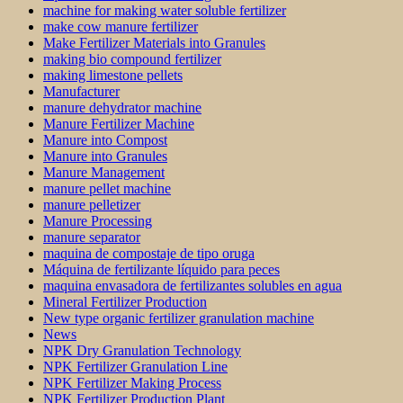
machine for making water soluble fertilizer
make cow manure fertilizer
Make Fertilizer Materials into Granules
making bio compound fertilizer
making limestone pellets
Manufacturer
manure dehydrator machine
Manure Fertilizer Machine
Manure into Compost
Manure into Granules
Manure Management
manure pellet machine
manure pelletizer
Manure Processing
manure separator
maquina de compostaje de tipo oruga
Máquina de fertilizante líquido para peces
maquina envasadora de fertilizantes solubles en agua
Mineral Fertilizer Production
New type organic fertilizer granulation machine
News
NPK Dry Granulation Technology
NPK Fertilizer Granulation Line
NPK Fertilizer Making Process
NPK Fertilizer Production Plant