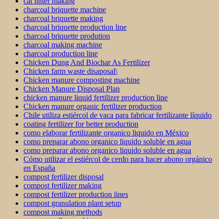
cat littter making
charcoal briquette machine
charcoal briquette making
charcoal briquette production line
charcoal briquette prodution
charcoal making machine
charcoal production line
Chicken Dung And Biochar As Fertilizer
Chicken farm waste disaposal\
Chicken manure composting machine
Chicken Manure Disposal Plan
chicken manure liquid fertilizer production line
Chicken manure organic fertilizer production
Chile utiliza estiércol de vaca para fabricar fertilizante líquido
coating fertilizer for better production
como elaborar fertilizante organico liquido en México
como preparar abono organico liquido soluble en agua
como preparar abono organico liquido soluble en agua
Cómo utilizar el estiércol de cerdo para hacer abono orgánico
en España
compost fertilizer disposal
compost fertilizer making
compost fertilizer production lines
compost granulation plant setup
compost making methods