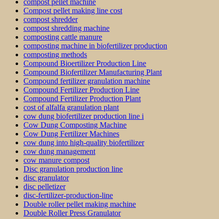
compost pellet machine
Compost pellet making line cost
compost shredder
compost shredding machine
composting cattle manure
composting machine in biofertilizer production
composting methods
Compound Bioertilizer Production Line
Compound Biofertilizer Manufacturing Plant
Compound fertilizer granulation machine
Compound Fertilizer Production Line
Compound Fertilizer Production Plant
cost of alfalfa granulation plant
cow dung biofertilizer production line i
Cow Dung Composting Machine
Cow Dung Fertilizer Machines
cow dung into high-quality biofertilizer
cow dung management
cow manure compost
Disc granulation production line
disc granulator
disc pelletizer
disc-fertilizer-production-line
Double roller pellet making machine
Double Roller Press Granulator