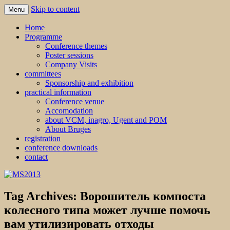
Skip to content
Menu
MS2013
Home
Programme
Conference themes
Poster sessions
Company Visits
committees
Sponsorship and exhibition
practical information
Conference venue
Accomodation
about VCM, inagro, Ugent and POM
About Bruges
registration
conference downloads
contact
Tag Archives:
Ворошитель компоста
колесного типа может лучше помочь
вам утилизировать отходы