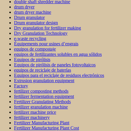
double shaft shredder machine
drum dryer
drum dryer machine
Drum granulator
Drum granulator design
Dry granulation for fertilizer making
Dry Granulation Technology
e-waste recycling
Équipements pour usines d’engrais
equipos de compostaje
equipos de fertilizantes solubles en agua sólidos
Equipos de pirólisis
Equipos de pirólisis de paneles fotovoltaicos
equipos de reciclaje de baterías
Equipos para el reciclaje de residuos electrónicos
Extrusion granulation equipment
Factory
fertilizer composting methods
fertilizer fermentation equipment
Fertilizer Granulating Methods
fertilizer granulation machine
fertilizer machine price
fertilizer machinery
Fertilizer Manufacturing Plant
Fertilizer Manufacturing Plant Cost