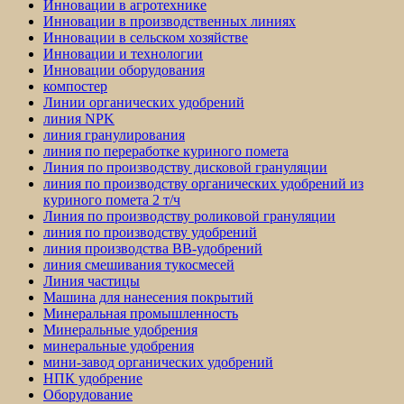
Инновации в агротехнике
Инновации в производственных линиях
Инновации в сельском хозяйстве
Инновации и технологии
Инновации оборудования
компостер
Линии органических удобрений
линия NPK
линия гранулирования
линия по переработке куриного помета
Линия по производству дисковой грануляции
линия по производству органических удобрений из
куриного помета 2 т/ч
Линия по производству роликовой грануляции
линия по производству удобрений
линия производства BB-удобрений
линия смешивания тукосмесей
Линия частицы
Машина для нанесения покрытий
Минеральная промышленность
Минеральные удобрения
минеральные удобрения
мини-завод органических удобрений
НПК удобрение
Оборудование