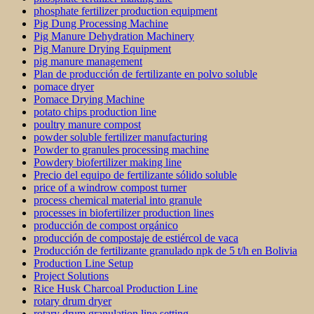
phosphate fertilizer production equipment
Pig Dung Processing Machine
Pig Manure Dehydration Machinery
Pig Manure Drying Equipment
pig manure management
Plan de producción de fertilizante en polvo soluble
pomace dryer
Pomace Drying Machine
potato chips production line
poultry manure compost
powder soluble fertilizer manufacturing
Powder to granules processing machine
Powdery biofertilizer making line
Precio del equipo de fertilizante sólido soluble
price of a windrow compost turner
process chemical material into granule
processes in biofertilizer production lines
producción de compost orgánico
producción de compostaje de estiércol de vaca
Producción de fertilizante granulado npk de 5 t/h en Bolivia
Production Line Setup
Project Solutions
Rice Husk Charcoal Production Line
rotary drum dryer
rotary drum granulation line setting