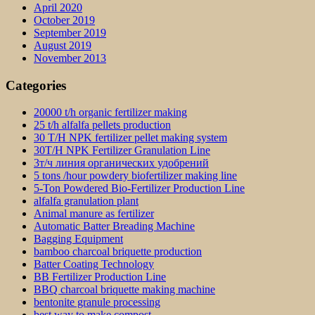
April 2020
October 2019
September 2019
August 2019
November 2013
Categories
20000 t/h organic fertilizer making
25 t/h alfalfa pellets production
30 T/H NPK fertilizer pellet making system
30T/H NPK Fertilizer Granulation Line
3т/ч линия органических удобрений
5 tons /hour powdery biofertilizer making line
5-Ton Powdered Bio-Fertilizer Production Line
alfalfa granulation plant
Animal manure as fertilizer
Automatic Batter Breading Machine
Bagging Equipment
bamboo charcoal briquette production
Batter Coating Technology
BB Fertilizer Production Line
BBQ charcoal briquette making machine
bentonite granule processing
best way to make compost