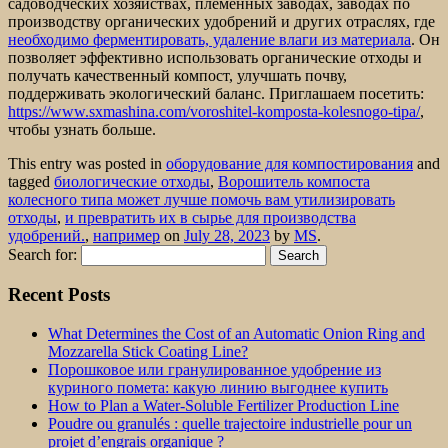
садоводческих хозяйствах, племенных заводах, заводах по
производству органических удобрений и других отраслях, где
необходимо ферментировать, удаление влаги из материала
. Он
позволяет эффективно использовать органические отходы и
получать качественный компост, улучшать почву,
поддерживать экологический баланс. Приглашаем посетить:
https://www.sxmashina.com/voroshitel-komposta-kolesnogo-tipa/
,
чтобы узнать больше.
This entry was posted in
оборудование для компостирования
and
tagged
биологические отходы
,
Ворошитель компоста
колесного типа может лучше помочь вам утилизировать
отходы
,
и превратить их в сырье для производства
удобрений.
,
например
on
July 28, 2023
by
MS
.
Search for:
Recent Posts
What Determines the Cost of an Automatic Onion Ring and
Mozzarella Stick Coating Line?
Порошковое или гранулированное удобрение из
куриного помета: какую линию выгоднее купить
How to Plan a Water-Soluble Fertilizer Production Line
Poudre ou granulés : quelle trajectoire industrielle pour un
projet d’engrais organique ?