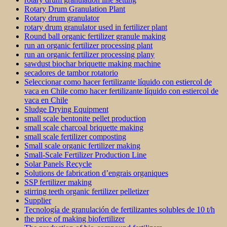
Rotary Drum Granulation Plant
Rotary drum granulator
rotary drum granulator used in fertilizer plant
Round ball organic fertilizer granule making
run an organic fertilizer processing plant
run an organic fertilizer processing plany
sawdust biochar briquette making machine
secadores de tambor rotatorio
Seleccionar como hacer fertilizante líquido con estiercol de
vaca en Chile como hacer fertilizante líquido con estiercol de
vaca en Chile
Sludge Drying Equipment
small scale bentonite pellet production
small scale charcoal briquette making
small scale fertilizer composting
Small scale organic fertilizer making
Small-Scale Fertilizer Production Line
Solar Panels Recycle
Solutions de fabrication d’engrais organiques
SSP fertilizer making
stirring teeth organic fertilizer pelletizer
Supplier
Tecnología de granulación de fertilizantes solubles de 10 t/h
the price of making biofertilizer