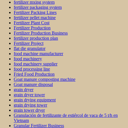
fertilizer mxing system
fertilizer packaging system
Fertilizer Packing Lines
fertilizer pellet machine
Fertilizer Plant Cost
Fertilizer Production
Fertilizer Production Business
fertilizer production plan
Fertilizer Project
flat die granulator
food machine manufacturer
food machinery
food machinery supplier
food processing line
Fried Food Production
Goat manure composting machine
Goat manure disposal
grain dryer
grain dryer tower
grain drying equipment
grain drying tower
grain tower dryer
Granulación de fertilizante de estiércol de vaca de 5 t/h en
Vietnam
Granular Fertilizer Business