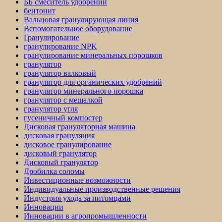
ББ смеситель удобрений
бентонит
Вальцовая гранулирующая линия
Вспомогательное оборудование
Гранулирование
гранулирование NPK
гранулирование минеральных порошков
гранулятор
гранулятор валковый
гранулятор для органических удобрений
гранулятор минерального порошка
гранулятор с мешалкой
гранулятор угля
гусеничный компостер
Дисковая грануляторная машина
дисковая грануляция
дисковое гранулирование
дисковый гранулятор
Дисковый гранулятор
Дробилка соломы
Инвестиционные возможности
Индивидуальные производственные решения
Индустрия ухода за питомцами
Инновации
Инновации в агропромышленности