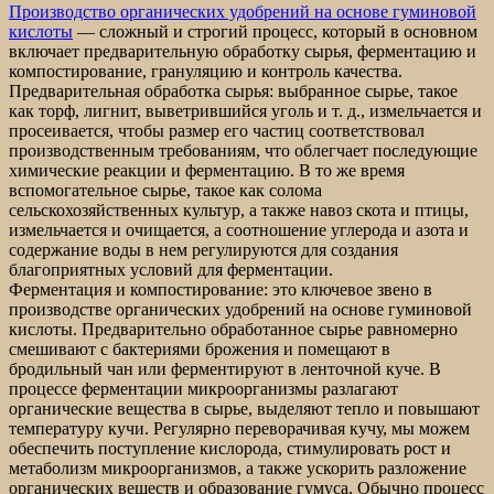
Производство органических удобрений на основе гуминовой
кислоты
— сложный и строгий процесс, который в основном
включает предварительную обработку сырья, ферментацию и
компостирование, грануляцию и контроль качества.
Предварительная обработка сырья: выбранное сырье, такое
как торф, лигнит, выветрившийся уголь и т. д., измельчается и
просеивается, чтобы размер его частиц соответствовал
производственным требованиям, что облегчает последующие
химические реакции и ферментацию. В то же время
вспомогательное сырье, такое как солома
сельскохозяйственных культур, а также навоз скота и птицы,
измельчается и очищается, а соотношение углерода и азота и
содержание воды в нем регулируются для создания
благоприятных условий для ферментации.
Ферментация и компостирование: это ключевое звено в
производстве органических удобрений на основе гуминовой
кислоты. Предварительно обработанное сырье равномерно
смешивают с бактериями брожения и помещают в
бродильный чан или ферментируют в ленточной куче. В
процессе ферментации микроорганизмы разлагают
органические вещества в сырье, выделяют тепло и повышают
температуру кучи. Регулярно переворачивая кучу, мы можем
обеспечить поступление кислорода, стимулировать рост и
метаболизм микроорганизмов, а также ускорить разложение
органических веществ и образование гумуса. Обычно процесс