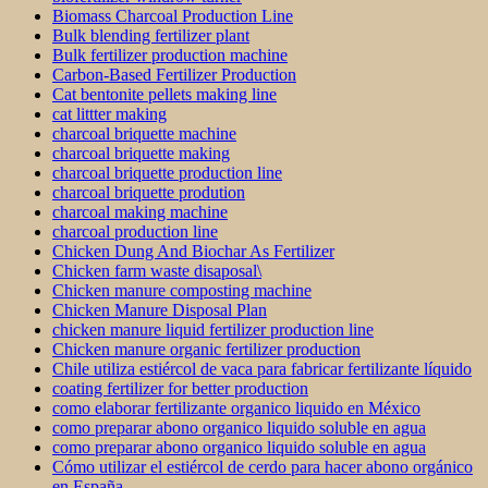
Biomass Charcoal Production Line
Bulk blending fertilizer plant
Bulk fertilizer production machine
Carbon-Based Fertilizer Production
Cat bentonite pellets making line
cat littter making
charcoal briquette machine
charcoal briquette making
charcoal briquette production line
charcoal briquette prodution
charcoal making machine
charcoal production line
Chicken Dung And Biochar As Fertilizer
Chicken farm waste disaposal\
Chicken manure composting machine
Chicken Manure Disposal Plan
chicken manure liquid fertilizer production line
Chicken manure organic fertilizer production
Chile utiliza estiércol de vaca para fabricar fertilizante líquido
coating fertilizer for better production
como elaborar fertilizante organico liquido en México
como preparar abono organico liquido soluble en agua
como preparar abono organico liquido soluble en agua
Cómo utilizar el estiércol de cerdo para hacer abono orgánico
en España