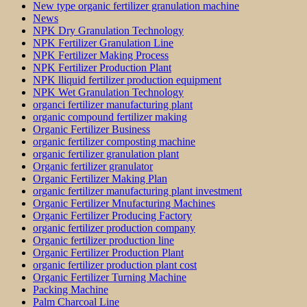
New type organic fertilizer granulation machine
News
NPK Dry Granulation Technology
NPK Fertilizer Granulation Line
NPK Fertilizer Making Process
NPK Fertilizer Production Plant
NPK lliquid fertilizer production equipment
NPK Wet Granulation Technology
organci fertilizer manufacturing plant
organic compound fertilizer making
Organic Fertilizer Business
organic fertilizer composting machine
organic fertilizer granulation plant
Organic fertilizer granulator
Organic Fertilizer Making Plan
organic fertilizer manufacturing plant investment
Organic Fertilizer Mnufacturing Machines
Organic Fertilizer Producing Factory
organic fertilizer production company
Organic fertilizer production line
Organic Fertilizer Production Plant
organic fertilizer production plant cost
Organic Fertilizer Turning Machine
Packing Machine
Palm Charcoal Line