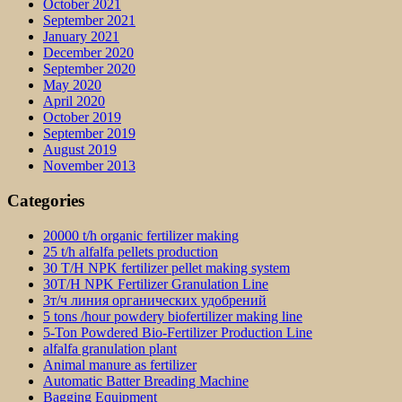
October 2021
September 2021
January 2021
December 2020
September 2020
May 2020
April 2020
October 2019
September 2019
August 2019
November 2013
Categories
20000 t/h organic fertilizer making
25 t/h alfalfa pellets production
30 T/H NPK fertilizer pellet making system
30T/H NPK Fertilizer Granulation Line
3т/ч линия органических удобрений
5 tons /hour powdery biofertilizer making line
5-Ton Powdered Bio-Fertilizer Production Line
alfalfa granulation plant
Animal manure as fertilizer
Automatic Batter Breading Machine
Bagging Equipment