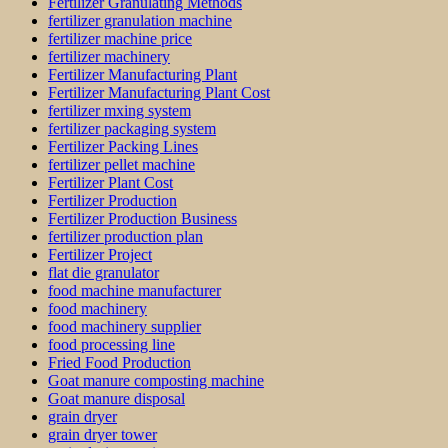
Fertilizer Granulating Methods
fertilizer granulation machine
fertilizer machine price
fertilizer machinery
Fertilizer Manufacturing Plant
Fertilizer Manufacturing Plant Cost
fertilizer mxing system
fertilizer packaging system
Fertilizer Packing Lines
fertilizer pellet machine
Fertilizer Plant Cost
Fertilizer Production
Fertilizer Production Business
fertilizer production plan
Fertilizer Project
flat die granulator
food machine manufacturer
food machinery
food machinery supplier
food processing line
Fried Food Production
Goat manure composting machine
Goat manure disposal
grain dryer
grain dryer tower