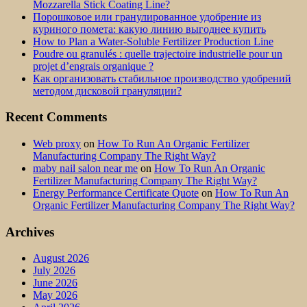
Mozzarella Stick Coating Line?
Порошковое или гранулированное удобрение из
куриного помета: какую линию выгоднее купить
How to Plan a Water-Soluble Fertilizer Production Line
Poudre ou granulés : quelle trajectoire industrielle pour un
projet d’engrais organique ?
Как организовать стабильное производство удобрений
методом дисковой грануляции?
Recent Comments
Web proxy
on
How To Run An Organic Fertilizer
Manufacturing Company The Right Way?
maby nail salon near me
on
How To Run An Organic
Fertilizer Manufacturing Company The Right Way?
Energy Performance Certificate Quote
on
How To Run An
Organic Fertilizer Manufacturing Company The Right Way?
Archives
August 2026
July 2026
June 2026
May 2026