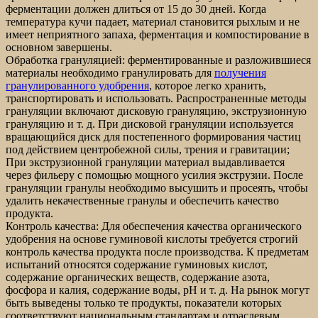
ферментации должен длиться от 15 до 30 дней. Когда
температура кучи падает, материал становится рыхлым и не
имеет неприятного запаха, ферментация и компостирование в
основном завершены.
Обработка грануляцией: ферментированные и разложившиеся
материалы необходимо гранулировать для
получения
гранулированного удобрения
, которое легко хранить,
транспортировать и использовать. Распространенные методы
грануляции включают дисковую грануляцию, экструзионную
грануляцию и т. д. При дисковой грануляции используется
вращающийся диск для постепенного формирования частиц
под действием центробежной силы, трения и гравитации;
При экструзионной грануляции материал выдавливается
через фильеру с помощью мощного усилия экструзии. После
грануляции гранулы необходимо высушить и просеять, чтобы
удалить некачественные гранулы и обеспечить качество
продукта.
Контроль качества: Для обеспечения качества органического
удобрения на основе гуминовой кислоты требуется строгий
контроль качества продукта после производства. К предметам
испытаний относятся содержание гуминовых кислот,
содержание органических веществ, содержание азота,
фосфора и калия, содержание воды, pH и т. д. На рынок могут
быть выведены только те продукты, показатели которых
соответствуют национальным стандартам и отраслевым