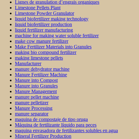
Lignes de granulation d’engrais organiques
Limestone Pellets Plant
Limestone Powder Granulator
liquid biofertilizer making technology
liquid biofertilizer production
liquid fertilizer manufacturing
machine for making water soluble fertilizer
make cow manure fertilizer
Make Fertilizer Materials into Granules
making bio compound fertilizer
making limestone pellets
Manufacturer
manure dehydrator machine
Manure Fertilizer Machine
Manure into Compost
Manure into Granules
Manure Management
manure pellet machine
manure pelletizer
Manure Processing
manure separator
maquina de compostaje de tipo oruga
Máquina de fertilizante líquido para peces
maquina envasadora de fertilizantes solubles en agua
Mineral Fertilizer Production