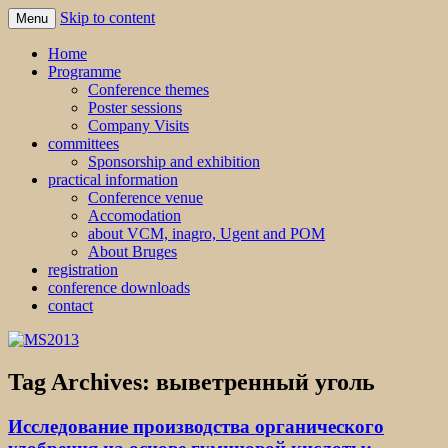
Skip to content
Menu
MS2013
Home
Programme
Conference themes
Poster sessions
Company Visits
committees
Sponsorship and exhibition
practical information
Conference venue
Accomodation
about VCM, inagro, Ugent and POM
About Bruges
registration
conference downloads
contact
Tag Archives:
выветренный уголь
Исследование производства органического