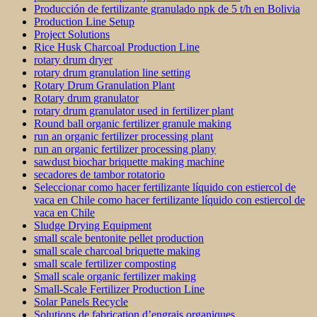
Producción de fertilizante granulado npk de 5 t/h en Bolivia
Production Line Setup
Project Solutions
Rice Husk Charcoal Production Line
rotary drum dryer
rotary drum granulation line setting
Rotary Drum Granulation Plant
Rotary drum granulator
rotary drum granulator used in fertilizer plant
Round ball organic fertilizer granule making
run an organic fertilizer processing plant
run an organic fertilizer processing plany
sawdust biochar briquette making machine
secadores de tambor rotatorio
Seleccionar como hacer fertilizante líquido con estiercol de
vaca en Chile como hacer fertilizante líquido con estiercol de
vaca en Chile
Sludge Drying Equipment
small scale bentonite pellet production
small scale charcoal briquette making
small scale fertilizer composting
Small scale organic fertilizer making
Small-Scale Fertilizer Production Line
Solar Panels Recycle
Solutions de fabrication d’engrais organiques