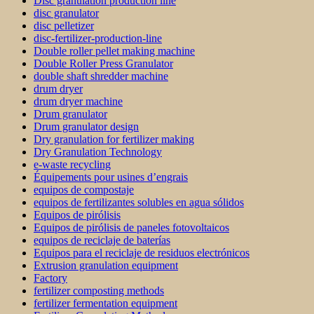
Disc granulation production line
disc granulator
disc pelletizer
disc-fertilizer-production-line
Double roller pellet making machine
Double Roller Press Granulator
double shaft shredder machine
drum dryer
drum dryer machine
Drum granulator
Drum granulator design
Dry granulation for fertilizer making
Dry Granulation Technology
e-waste recycling
Équipements pour usines d’engrais
equipos de compostaje
equipos de fertilizantes solubles en agua sólidos
Equipos de pirólisis
Equipos de pirólisis de paneles fotovoltaicos
equipos de reciclaje de baterías
Equipos para el reciclaje de residuos electrónicos
Extrusion granulation equipment
Factory
fertilizer composting methods
fertilizer fermentation equipment