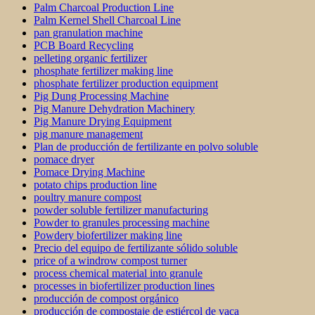
Palm Charcoal Production Line
Palm Kernel Shell Charcoal Line
pan granulation machine
PCB Board Recycling
pelleting organic fertilizer
phosphate fertilizer making line
phosphate fertilizer production equipment
Pig Dung Processing Machine
Pig Manure Dehydration Machinery
Pig Manure Drying Equipment
pig manure management
Plan de producción de fertilizante en polvo soluble
pomace dryer
Pomace Drying Machine
potato chips production line
poultry manure compost
powder soluble fertilizer manufacturing
Powder to granules processing machine
Powdery biofertilizer making line
Precio del equipo de fertilizante sólido soluble
price of a windrow compost turner
process chemical material into granule
processes in biofertilizer production lines
producción de compost orgánico
producción de compostaje de estiércol de vaca