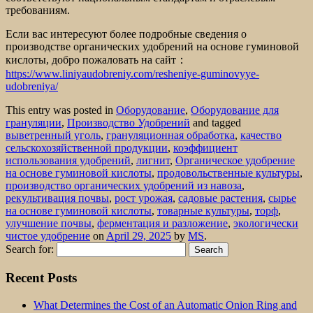
требованиям.
Если вас интересуют более подробные сведения о
производстве органических удобрений на основе гуминовой
кислоты, добро пожаловать на сайт：
https://www.liniyaudobreniy.com/resheniye-guminovyye-
udobreniya/
This entry was posted in
Оборудование
,
Оборудование для
грануляции
,
Производство Удобрений
and tagged
выветренный уголь
,
грануляционная обработка
,
качество
сельскохозяйственной продукции
,
коэффициент
использования удобрений
,
лигнит
,
Органическое удобрение
на основе гуминовой кислоты
,
продовольственные культуры
,
производство органических удобрений из навоза
,
рекультивация почвы
,
рост урожая
,
садовые растения
,
сырье
на основе гуминовой кислоты
,
товарные культуры
,
торф
,
улучшение почвы
,
ферментация и разложение
,
экологически
чистое удобрение
on
April 29, 2025
by
MS
.
Search for:
Recent Posts
What Determines the Cost of an Automatic Onion Ring and