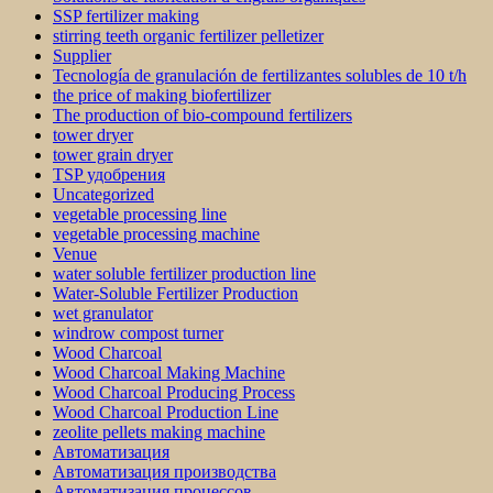
SSP fertilizer making
stirring teeth organic fertilizer pelletizer
Supplier
Tecnología de granulación de fertilizantes solubles de 10 t/h
the price of making biofertilizer
The production of bio-compound fertilizers
tower dryer
tower grain dryer
TSP удобрения
Uncategorized
vegetable processing line
vegetable processing machine
Venue
water soluble fertilizer production line
Water-Soluble Fertilizer Production
wet granulator
windrow compost turner
Wood Charcoal
Wood Charcoal Making Machine
Wood Charcoal Producing Process
Wood Charcoal Production Line
zeolite pellets making machine
Автоматизация
Автоматизация производства
Автоматизация процессов