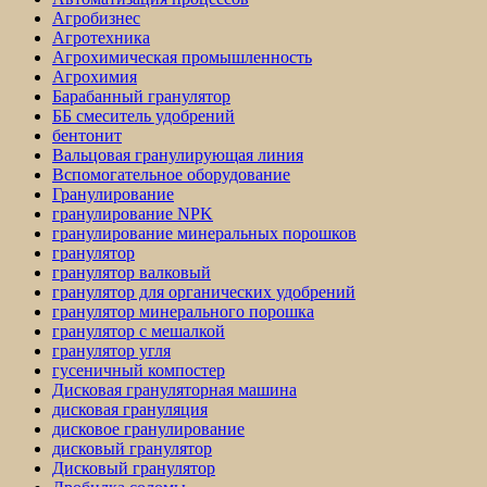
Агробизнес
Агротехника
Агрохимическая промышленность
Агрохимия
Барабанный гранулятор
ББ смеситель удобрений
бентонит
Вальцовая гранулирующая линия
Вспомогательное оборудование
Гранулирование
гранулирование NPK
гранулирование минеральных порошков
гранулятор
гранулятор валковый
гранулятор для органических удобрений
гранулятор минерального порошка
гранулятор с мешалкой
гранулятор угля
гусеничный компостер
Дисковая грануляторная машина
дисковая грануляция
дисковое гранулирование
дисковый гранулятор
Дисковый гранулятор