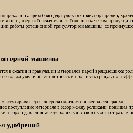
я широко популярны благодаря удобству транспортировки, хран
ктивности, энергосбережения и стабильного качества продукци
инцип работы ротационной грануляторной машины, ее преимущес
уляторной машины
тся в сжатии и грануляции материалов парой вращающихся роли
 не только увеличивает плотность и прочность гранул, но и эф
о регулировать для контроля плотности и жесткости гранул.
ное поступление материала в зазор между роликами, повышая п
вки зазора и давления между роликами в зависимости от различ
л удобрений