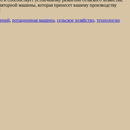
ляторной машины, которая принесет вашему производству
/
рений
,
ротационная машина
,
сельское хозяйство
,
технологии