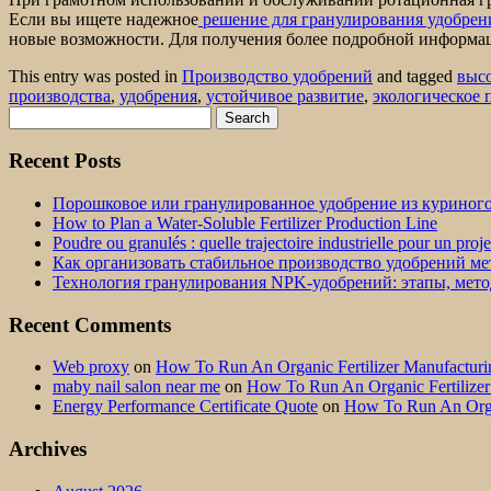
Если вы ищете надежное
решение для гранулирования удобрен
новые возможности. Для получения более подробной информац
This entry was posted in
Производство удобрений
and tagged
выс
производства
,
удобрения
,
устойчивое развитие
,
экологическое 
Search
for:
Recent Posts
Порошковое или гранулированное удобрение из куриног
How to Plan a Water-Soluble Fertilizer Production Line
Poudre ou granulés : quelle trajectoire industrielle pour un proj
Как организовать стабильное производство удобрений м
Технология гранулирования NPK-удобрений: этапы, мет
Recent Comments
Web proxy
on
How To Run An Organic Fertilizer Manufactu
maby nail salon near me
on
How To Run An Organic Fertilize
Energy Performance Certificate Quote
on
How To Run An Orga
Archives