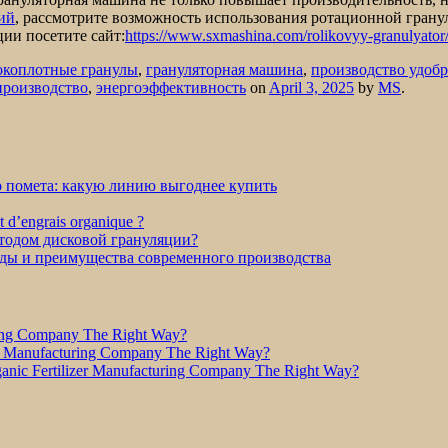
ий
, рассмотрите возможность использования ротационной грану
ии посетите сайт:
https://www.sxmashina.com/rolikovyy-granulyator
окоплотные гранулы
,
грануляторная машина
,
производство удоб
производство
,
энергоэффективность
on
April 3, 2025
by
MS
.
о помета: какую линию выгоднее купить
et d’engrais organique ?
етодом дисковой грануляции?
оды и преимущества современного производства
ring Company The Right Way?
r Manufacturing Company The Right Way?
nic Fertilizer Manufacturing Company The Right Way?