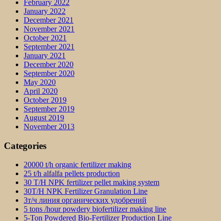
February 2022
January 2022
December 2021
November 2021
October 2021
September 2021
January 2021
December 2020
September 2020
May 2020
April 2020
October 2019
September 2019
August 2019
November 2013
Categories
20000 t/h organic fertilizer making
25 t/h alfalfa pellets production
30 T/H NPK fertilizer pellet making system
30T/H NPK Fertilizer Granulation Line
3т/ч линия органических удобрений
5 tons /hour powdery biofertilizer making line
5-Ton Powdered Bio-Fertilizer Production Line