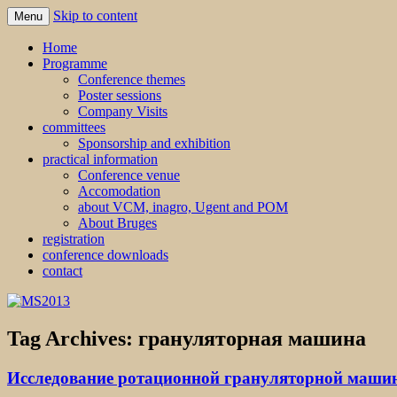
Skip to content
Menu
MS2013
Home
Programme
Conference themes
Poster sessions
Company Visits
committees
Sponsorship and exhibition
practical information
Conference venue
Accomodation
about VCM, inagro, Ugent and POM
About Bruges
registration
conference downloads
contact
Tag Archives:
грануляторная машина
Исследование ротационной грануляторной машин