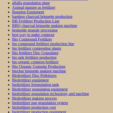
alfalfa granulation plant
Animal manure as fertilizer
Bagging Equipment
bamboo charcoal briquette production
BB Fertilizer Production Line
BBQ charcoal briquette making machine
bentonite granule processing
best way to make compost
Bio Compound Fertilizer
bio compound fertilizer production line
bio fertilizer composting plants
Bio fertilizer Disc Granulator
bio npk fertilizer production
bio organic compost fertilizer
Bio Organic Granular Production
biochar briquette making machine
Biofertilizer Disc Pelletizers
Biofertilizer equipment
biofertilizer fermentation tank
Biofertilizer granulation equipment
biofertilizer granulation technology and machine
Biofertilizer making process
biofertilizer pan granulation system
biofertilizer production cost
biofertilizer production equipment