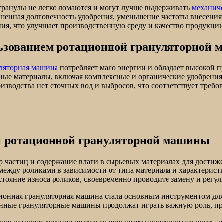
 гранулы не легко ломаются и могут лучше выдерживать
механич
енная долговечность удобрения, уменьшение частоты внесения,
я, что улучшает производственную среду и качество продукции
льзованием ротационной грануляторной
ляторная машина
потребляет мало энергии и обладает высокой п
ные материалы, включая комплексные и органические удобрения
изводства нет сточных вод и выбросов, что соответствует требо
и ротационной грануляторной машины
р частиц и содержание влаги в сырьевых материалах для дости
 между роликами в зависимости от типа материала и характерис
стояние износа роликов, своевременно проводите замену и регу
ционная грануляторная машина стала основным инструментом дл
ионные грануляторные машины продолжат играть важную роль, пр
нуляторная машина не только повышает производительность, но