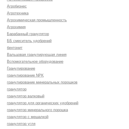
Агробизнес
Агротехника
Агрохимическая промышленность
Агрохимия
Барабанный гранулятор
ББ смеситель удобрений
бентонит
Вальцовая гранулирующая линия
Вспомогательное оборудование
Гранулирование
гранулирование NPK
гранулирование минеральных порошков
гранулятор
гранулятор валковый
гранулятор для органических удобрений
гранулятор минерального порошка
гранулятор с мешалкой
гранулятор угля