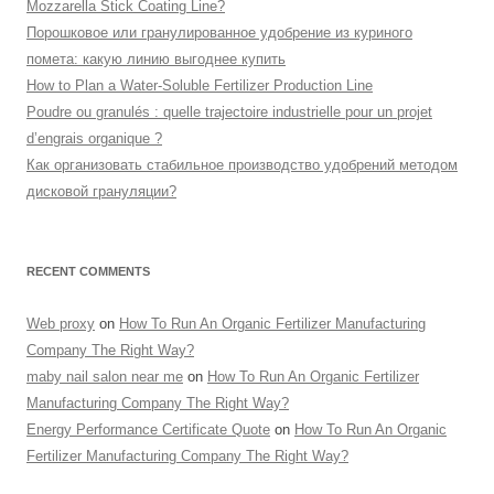
Mozzarella Stick Coating Line?
Порошковое или гранулированное удобрение из куриного
помета: какую линию выгоднее купить
How to Plan a Water-Soluble Fertilizer Production Line
Poudre ou granulés : quelle trajectoire industrielle pour un projet
d’engrais organique ?
Как организовать стабильное производство удобрений методом
дисковой грануляции?
RECENT COMMENTS
Web proxy
on
How To Run An Organic Fertilizer Manufacturing
Company The Right Way?
maby nail salon near me
on
How To Run An Organic Fertilizer
Manufacturing Company The Right Way?
Energy Performance Certificate Quote
on
How To Run An Organic
Fertilizer Manufacturing Company The Right Way?