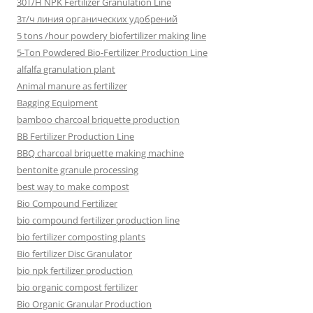
30T/H NPK Fertilizer Granulation Line
3т/ч линия органических удобрений
5 tons /hour powdery biofertilizer making line
5-Ton Powdered Bio-Fertilizer Production Line
alfalfa granulation plant
Animal manure as fertilizer
Bagging Equipment
bamboo charcoal briquette production
BB Fertilizer Production Line
BBQ charcoal briquette making machine
bentonite granule processing
best way to make compost
Bio Compound Fertilizer
bio compound fertilizer production line
bio fertilizer composting plants
Bio fertilizer Disc Granulator
bio npk fertilizer production
bio organic compost fertilizer
Bio Organic Granular Production