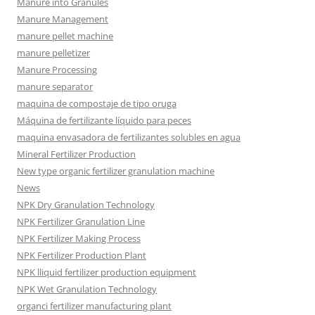
Manure into Granules
Manure Management
manure pellet machine
manure pelletizer
Manure Processing
manure separator
maquina de compostaje de tipo oruga
Máquina de fertilizante líquido para peces
maquina envasadora de fertilizantes solubles en agua
Mineral Fertilizer Production
New type organic fertilizer granulation machine
News
NPK Dry Granulation Technology
NPK Fertilizer Granulation Line
NPK Fertilizer Making Process
NPK Fertilizer Production Plant
NPK lliquid fertilizer production equipment
NPK Wet Granulation Technology
organci fertilizer manufacturing plant