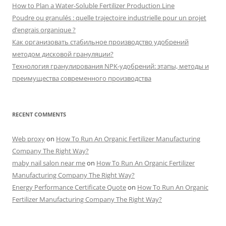
How to Plan a Water-Soluble Fertilizer Production Line
Poudre ou granulés : quelle trajectoire industrielle pour un projet
d’engrais organique ?
Как организовать стабильное производство удобрений
методом дисковой грануляции?
Технология гранулирования NPK-удобрений: этапы, методы и
преимущества современного производства
RECENT COMMENTS
Web proxy
on
How To Run An Organic Fertilizer Manufacturing
Company The Right Way?
maby nail salon near me
on
How To Run An Organic Fertilizer
Manufacturing Company The Right Way?
Energy Performance Certificate Quote
on
How To Run An Organic
Fertilizer Manufacturing Company The Right Way?