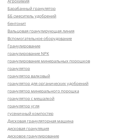
Агрохимия
Барабанный гранулятор
ББ смеситель удобрений
бентонит
Вальцовая гранулирующая линия
Вспомогательное оборудование
Гранулирование
гранулирование NPK
гранулирование минеральных порошков
гранулятор
гранулятор валковый
гранулятор для органических удобрений
гранулятор минерального порошка
гранулятор с мешалкой
гранулятор угля
гусеничный компостер
Дисковая грануляторная машина
дисковая грануляция
дисковое гранулирование