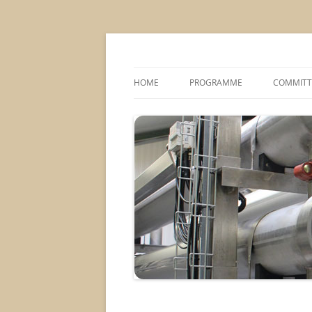
MS2013
HOME
PROGRAMME
COMMITT
CONFERENCE THEMES
SPONSOR
POSTER SESSIONS
COMPANY VISITS