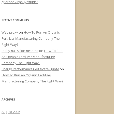
дисковой грануляции?
RECENT COMMENTS
Web proxy
on
How To Run An Organic
Fertilizer Manufacturing Company The
Right Way?
maby nail salon near me
on
How To Run
An Organic Fertilizer Manufacturing
Company The Right Way?
Energy Performance Certificate Quote
on
How To Run An Organic Fertilizer
Manufacturing Company The Right Way?
ARCHIVES
August 2026