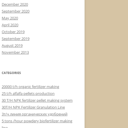
December 2020
September 2020
May 2020
April 2020
October 2019
September 2019
August 2019
November 2013
CATEGORIES
20000 t/h organic fertilizer making
25 t/h alfalfa pellets production
30 T/H NPK fertilizer pellet making system
30T/H NPK Fertilizer Granulation Line
3т/ч линия органических удобрений
5 tons /hour powdery biofertilizer making
line