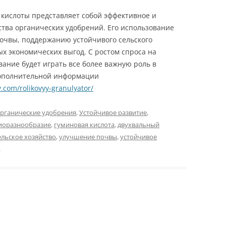
кислоты представляет собой эффективное и
тва органических удобрений. Его использование
очвы, поддержанию устойчивого сельского
х экономических выгод. С ростом спроса на
вание будет играть все более важную роль в
дополнительной информации
.com/rolikovyy-granulyator/
рганические удобрения
,
Устойчивое развитие
,
иоразнообразие
,
гуминовая кислота
,
двухвальный
ельское хозяйство
,
улучшение почвы
,
устойчивое
.