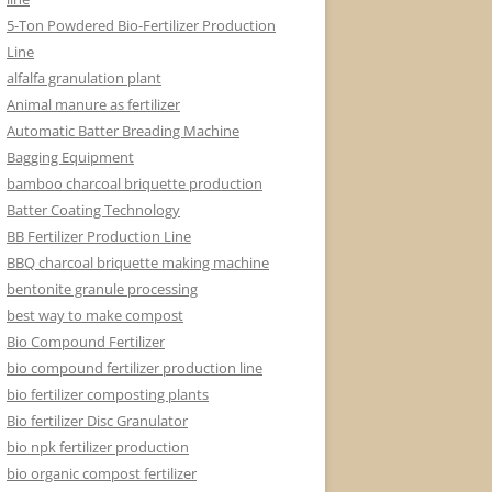
5-Ton Powdered Bio-Fertilizer Production
Line
alfalfa granulation plant
Animal manure as fertilizer
Automatic Batter Breading Machine
Bagging Equipment
bamboo charcoal briquette production
Batter Coating Technology
BB Fertilizer Production Line
BBQ charcoal briquette making machine
bentonite granule processing
best way to make compost
Bio Compound Fertilizer
bio compound fertilizer production line
bio fertilizer composting plants
Bio fertilizer Disc Granulator
bio npk fertilizer production
bio organic compost fertilizer