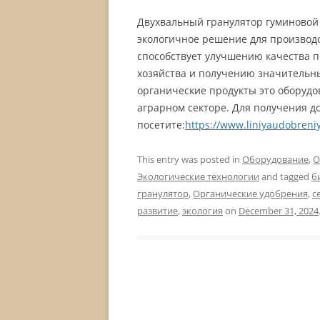
Двухвальный гранулятор гуминовой 
экологичное решение для производс
способствует улучшению качества п
хозяйства и получению значительны
органические продукты это оборудо
аграрном секторе. Для получения 
посетите:
https://www.liniyaudobreniy
This entry was posted in
Оборудование
,
О
Экологические технологии
and tagged
б
гранулятор
,
Органические удобрения
,
с
развитие
,
экология
on
December 31, 2024