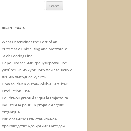
Search
for:
RECENT POSTS
What Determines the Cost of an
Automatic Onion Ring and Mozzarella
Stick Coating Line?
Порошковое или гранулированное
удобрение из куриного помета: какую
линию выгоднее купить
How to Plan a Water-Soluble Fertilizer
Production Line
Poudre ou granulés : quelle trajectoire
industrielle pour un projet d’engrais
organique ?
Как организовать стабильное
производство удобрений методом