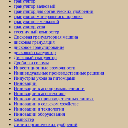
гранулятор
гранулятор валковый
гранулятор для органических удобрений
гранулятор минерального порошка
гранулятор с мешалкой
гранулятор угля
гусеничный компостер
Дисковая грануляторная машина
дисковая грануляция
дисковое гранулирование
дисковый гранулятор
Дисковый гранулятор
Дробилка соломы
Инвестиционные возможности
Индивидуальные производственные решения
Индустрия ухода за питомцами
Инновации
Инновации в агропромышленности
Инновации в агротехнике
Инновации в производственных линиях
Инновации в сельском хозяйстве
Инновации и технологии
Инновации оборудования
компостер
Линии органических удобрений