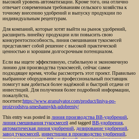
высокий уровень автоматизации. Кроме того, она отлично
отвечает современным требованиям сельского хозяйства к
точному внесению удобрений и выпуску продукции по
индивидуальным рецептурам.
Для компаний, которые хотят выйти на рынок удобрений,
расширить линейку продукции или повысить свою
конкурентоспособность, линия смешивания тукосмесей
представляет собой решение с высокой практической
ценностью и хорошим долгосрочным потенциалом.
Если вы ищете эффективную, стабильную и экономичную
линию для производства тукосмесей, сейчас самое
подходящее время, чтобы рассмотреть этот проект. Правильно
выбранное оборудование и профессиональный поставщик
помогут вам добиться более надёжной и быстрой отдачи от
инвестиций. Для получения более подробной информации,
пожалуйста,
посетите:
https://www.granulyator.com/product/liniya-po-
proizvodstvu-smeshannykh-udobreniy/
This entry was posted in
линия производства BB-удобрений
,
линия смешивания тукосмесей
and tagged
BB-удобрения
,
автоматическая линия удобрений
,
дозирование удобрений
,
завод тукосмесей
,
инвестиции в производство удобрений
,