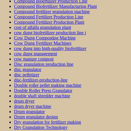
Compound Bioertilizer Production Line
Compound Biofertilizer Manufacturing Plant
Compound fertilizer granulation machine
Compound Fertilizer Production Line
Compound Fertilizer Production Plant
cost of alfalfa granulation plant
cow dung biofertilizer production line i
Cow Dung Composting Machine
Cow Dung Fertilizer Machines
cow dung into high-quality biofertilizer
cow dung management
cow manure compost
Disc granulation production line
disc granulator
disc pelletizer
disc-fertilizer-production-line
Double roller pellet making machine
Double Roller Press Granulator
double shaft shredder machine
drum dryer
drum dryer machine
Drum granulator
Drum granulator design
Dry granulation for fertilizer making
Dry Granulation Technology