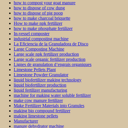
how to compost your goat manure
how to dispose of cow dung
how to dispose of pig poop
how to make charcoal briquette
How to make npk fertilizer
how to make phosphate fertilizer
In-vessel composter
industrial composting machine
La Eficiencia de la Granuladora de Disco
Large Composting Machine
Large scale npk fertilizer production
Large scale organic fertilizer production
Lignes de granulation d’engrais organiques
Limestone Pellets Plant
Limestone Powder Granulator
liquid biofertilizer making technology
liquid biofertilizer production
liquid fertilizer manufacturing
machine for making water soluble fertilizer
make cow manure fertilizer
Make Fertilizer Materials into Granules
making bio compound fertilizer
making limestone pellets
Manufacturer
manure dehydrator machine