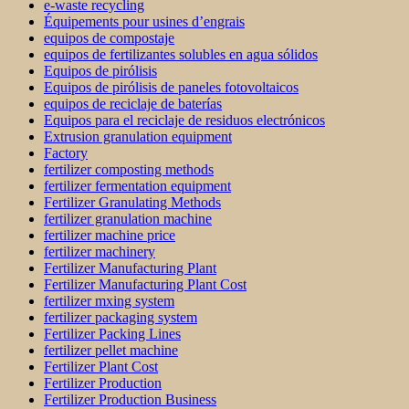
e-waste recycling
Équipements pour usines d’engrais
equipos de compostaje
equipos de fertilizantes solubles en agua sólidos
Equipos de pirólisis
Equipos de pirólisis de paneles fotovoltaicos
equipos de reciclaje de baterías
Equipos para el reciclaje de residuos electrónicos
Extrusion granulation equipment
Factory
fertilizer composting methods
fertilizer fermentation equipment
Fertilizer Granulating Methods
fertilizer granulation machine
fertilizer machine price
fertilizer machinery
Fertilizer Manufacturing Plant
Fertilizer Manufacturing Plant Cost
fertilizer mxing system
fertilizer packaging system
Fertilizer Packing Lines
fertilizer pellet machine
Fertilizer Plant Cost
Fertilizer Production
Fertilizer Production Business