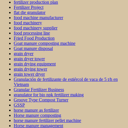
fertilizer production plan
Fertilizer Project
flat die granulator
food machine manufacturer
food machinery
food machinery supplier
food processing line
Fried Food Production
Goat manure composting machine
Goat manure disposal
grain dryer
grain dryer tower
grain drying equipment
grain drying tower
grain tower dryer
Granulación de fertilizante de estiércol de vaca de 5 t/h en
Vietnam
Granular Fertilizer Business
granulator for bio npk fertilizer making
Groove Type Compost Turner
GSSP
horse manure as fertilizer
Horse manure composting
horse manure fertilizer pellet machine
Horse manure management