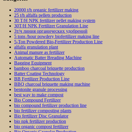
20000 t/h organic fertilizer making
25 t/h alfalfa pellets production
30 T/H NPK fertilizer pellet making system
30T/H NPK Fertilizer Granulation Line
3т/ч линия органических удобрений
5 tons /hour powdery biofertilizer making line
5-Ton Powdered Bio-Fertilizer Production Line
alfalfa granulation plant
Animal manure as fertilizer
Automatic Batter Breading Machine
Bagging Equipment
bamboo charcoal briquette production
Batter Coating Technology
BB Fertilizer Production Line
BBQ charcoal briquette making machine
bentonite granule processing
best way to make compost
Bio Compound Fertilizer
bio compound fertilizer production line
bio fertilizer composting plants
Bio fertilizer Disc Granulator
bio npk fertilizer production
bio organic compost fertilizer
Bio Organic Granular Production