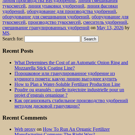
линия производства BB-удобрений
,
линия смешивания
тукосмесей
,
линия упаковки удобрений
,
линия фасовки
удобрений
,
оборудование для производства удобрений
,
оборудование для смешивания удобрений
,
оборудование для
тукосмесей
,
производство тукосмесей
,
смеситель удобрений
,
смешивание гранулированных удобрений
on
May 13, 2026
by
MS
.
Search for:
Recent Posts
What Determines the Cost of an Automatic Onion Ring and
Mozzarella Stick Coating Line?
Порошковое или гранулированное удобрение из
куриного помета: какую линию выгоднее купить
How to Plan a Water-Soluble Fertilizer Production Line
Poudre ou granulés : quelle trajectoire industrielle pour un
projet d’engrais organique ?
Как организовать стабильное производство удобрений
методом дисковой грануляции?
Recent Comments
Web proxy
on
How To Run An Organic Fertilizer
Manufacturing Company The Right Way?