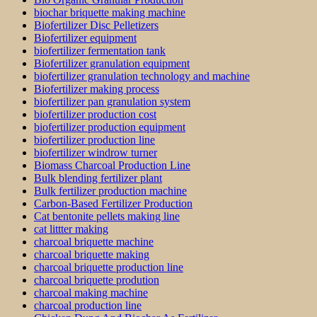
biochar briquette making machine
Biofertilizer Disc Pelletizers
Biofertilizer equipment
biofertilizer fermentation tank
Biofertilizer granulation equipment
biofertilizer granulation technology and machine
Biofertilizer making process
biofertilizer pan granulation system
biofertilizer production cost
biofertilizer production equipment
biofertilizer production line
biofertilizer windrow turner
Biomass Charcoal Production Line
Bulk blending fertilizer plant
Bulk fertilizer production machine
Carbon-Based Fertilizer Production
Cat bentonite pellets making line
cat littter making
charcoal briquette machine
charcoal briquette making
charcoal briquette production line
charcoal briquette prodution
charcoal making machine
charcoal production line