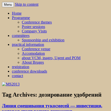
Skip to content
Menu
MS2013
Home
Programme
Conference themes
Poster sessions
Company Visits
committees
Sponsorship and exhibition
practical information
Conference venue
Accomodation
about VCM, inagro, Ugent and POM
About Bruges
registration
conference downloads
contact
Tag Archives:
дозирование удобрений
Линия смешивания тукосмесей — инвестиция,