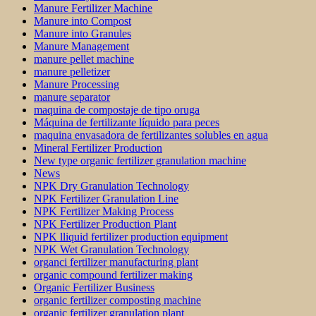
Manure Fertilizer Machine
Manure into Compost
Manure into Granules
Manure Management
manure pellet machine
manure pelletizer
Manure Processing
manure separator
maquina de compostaje de tipo oruga
Máquina de fertilizante líquido para peces
maquina envasadora de fertilizantes solubles en agua
Mineral Fertilizer Production
New type organic fertilizer granulation machine
News
NPK Dry Granulation Technology
NPK Fertilizer Granulation Line
NPK Fertilizer Making Process
NPK Fertilizer Production Plant
NPK lliquid fertilizer production equipment
NPK Wet Granulation Technology
organci fertilizer manufacturing plant
organic compound fertilizer making
Organic Fertilizer Business
organic fertilizer composting machine
organic fertilizer granulation plant