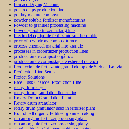
Pomace Drying Machine
potato chips production line
poultry manure compost
powder soluble fertilizer manufacturing
Powder to granules processing machine
Powdery biofertilizer making line
Precio del equipo de fertilizante sólido soluble
price of a windrow compost turner
process chemical material into granule
processes in biofertilizer production lines
producción de compost orgánico
producción de compostaje de estiércol de vaca
Producción de fertilizante granulado npk de 5 t/h en Bolivia
Production Line Setup
Project Solutions
Rice Husk Charcoal Production Line
rotary drum dryer
rotary drum granulation line setting
Rotary Drum Granulation Plant
Rotary drum granulator
rotary drum granulator used in fertilizer plant
Round ball organic fertilizer granule making
run an organic fertilizer processing plant
run an organic fertilizer processing plany
sawdust biochar briquette making machine