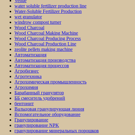
Venue
water soluble fertilizer production line
Water-Soluble Fertilizer Production
wet granulator
windrow compost turner
Wood Charcoal
Wood Charcoal Making Machine
Wood Charcoal Producing Process
Wood Charcoal Production Line
zeolite pellets making machine
Автоматизация
Автоматизация производства
Автоматизация процессов
Агробизнес
Агротехника
Агрохимическая промышленность
Агрохимия
Барабанный гранулятор
ББ смеситель удобрений
бентонит
Вальцовая гранулирующая линия
Вспомогательное оборудование
Гранулирование
гранулирование NPK
гранулирование минеральных порошков