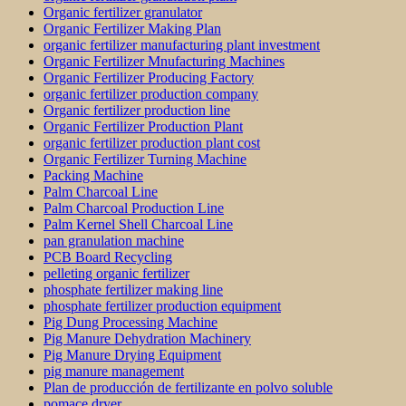
Organic fertilizer granulator
Organic Fertilizer Making Plan
organic fertilizer manufacturing plant investment
Organic Fertilizer Mnufacturing Machines
Organic Fertilizer Producing Factory
organic fertilizer production company
Organic fertilizer production line
Organic Fertilizer Production Plant
organic fertilizer production plant cost
Organic Fertilizer Turning Machine
Packing Machine
Palm Charcoal Line
Palm Charcoal Production Line
Palm Kernel Shell Charcoal Line
pan granulation machine
PCB Board Recycling
pelleting organic fertilizer
phosphate fertilizer making line
phosphate fertilizer production equipment
Pig Dung Processing Machine
Pig Manure Dehydration Machinery
Pig Manure Drying Equipment
pig manure management
Plan de producción de fertilizante en polvo soluble
pomace dryer