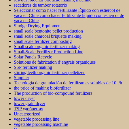
secadores de tambor rotatorio
Seleccionar como hacer fertilizante líquido con estiercol de
vaca en Chile como hacer fertilizante líquido con estiercol de
vaca en Chile
Sludge Drying Equipment
small scale bentonite pellet production
small scale charcoal briquette making
small scale fertilizer composting
Small scale organic fertilizer making
Small-Scale Fertilizer Production Line
Solar Panels Recycle
Solutions de fabrication d’engrais organiques
SSP fertilizer making
stirring teeth organic fertilizer pelletizer
Supplier
Tecnología de granulación de fertilizantes solubles de 10 t/h
the price of making biofertilizer
The production of bio-compound fertilizers
tower dryer
tower grain dryer
TSP удобрения
Uncategorized
vegetable processing line
vegetable processing machine