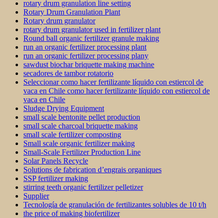
rotary drum granulation line setting
Rotary Drum Granulation Plant
Rotary drum granulator
rotary drum granulator used in fertilizer plant
Round ball organic fertilizer granule making
run an organic fertilizer processing plant
run an organic fertilizer processing plany
sawdust biochar briquette making machine
secadores de tambor rotatorio
Seleccionar como hacer fertilizante líquido con estiercol de
vaca en Chile como hacer fertilizante líquido con estiercol de
vaca en Chile
Sludge Drying Equipment
small scale bentonite pellet production
small scale charcoal briquette making
small scale fertilizer composting
Small scale organic fertilizer making
Small-Scale Fertilizer Production Line
Solar Panels Recycle
Solutions de fabrication d’engrais organiques
SSP fertilizer making
stirring teeth organic fertilizer pelletizer
Supplier
Tecnología de granulación de fertilizantes solubles de 10 t/h
the price of making biofertilizer