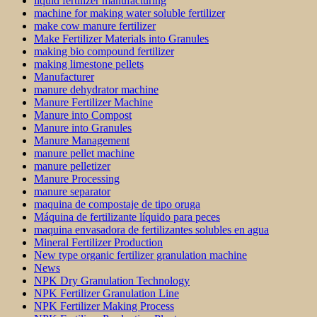
liquid fertilizer manufacturing
machine for making water soluble fertilizer
make cow manure fertilizer
Make Fertilizer Materials into Granules
making bio compound fertilizer
making limestone pellets
Manufacturer
manure dehydrator machine
Manure Fertilizer Machine
Manure into Compost
Manure into Granules
Manure Management
manure pellet machine
manure pelletizer
Manure Processing
manure separator
maquina de compostaje de tipo oruga
Máquina de fertilizante líquido para peces
maquina envasadora de fertilizantes solubles en agua
Mineral Fertilizer Production
New type organic fertilizer granulation machine
News
NPK Dry Granulation Technology
NPK Fertilizer Granulation Line
NPK Fertilizer Making Process