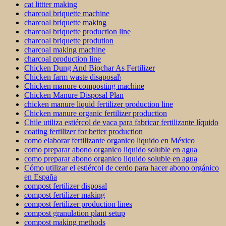
cat littter making
charcoal briquette machine
charcoal briquette making
charcoal briquette production line
charcoal briquette prodution
charcoal making machine
charcoal production line
Chicken Dung And Biochar As Fertilizer
Chicken farm waste disaposal\
Chicken manure composting machine
Chicken Manure Disposal Plan
chicken manure liquid fertilizer production line
Chicken manure organic fertilizer production
Chile utiliza estiércol de vaca para fabricar fertilizante líquido
coating fertilizer for better production
como elaborar fertilizante organico liquido en México
como preparar abono organico liquido soluble en agua
como preparar abono organico liquido soluble en agua
Cómo utilizar el estiércol de cerdo para hacer abono orgánico
en España
compost fertilizer disposal
compost fertilizer making
compost fertilizer production lines
compost granulation plant setup
compost making methods