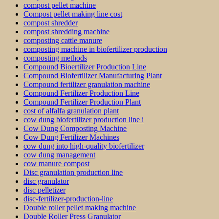
compost pellet machine
Compost pellet making line cost
compost shredder
compost shredding machine
composting cattle manure
composting machine in biofertilizer production
composting methods
Compound Bioertilizer Production Line
Compound Biofertilizer Manufacturing Plant
Compound fertilizer granulation machine
Compound Fertilizer Production Line
Compound Fertilizer Production Plant
cost of alfalfa granulation plant
cow dung biofertilizer production line i
Cow Dung Composting Machine
Cow Dung Fertilizer Machines
cow dung into high-quality biofertilizer
cow dung management
cow manure compost
Disc granulation production line
disc granulator
disc pelletizer
disc-fertilizer-production-line
Double roller pellet making machine
Double Roller Press Granulator