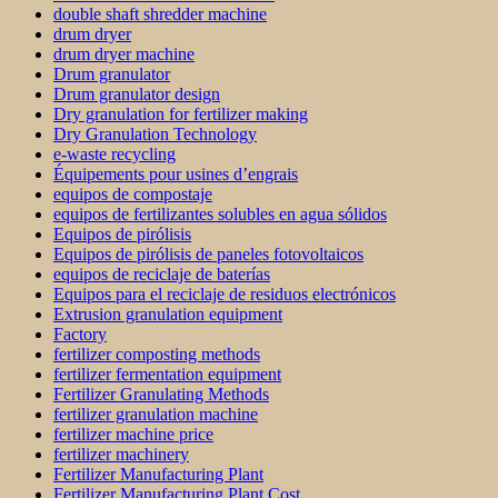
double shaft shredder machine
drum dryer
drum dryer machine
Drum granulator
Drum granulator design
Dry granulation for fertilizer making
Dry Granulation Technology
e-waste recycling
Équipements pour usines d’engrais
equipos de compostaje
equipos de fertilizantes solubles en agua sólidos
Equipos de pirólisis
Equipos de pirólisis de paneles fotovoltaicos
equipos de reciclaje de baterías
Equipos para el reciclaje de residuos electrónicos
Extrusion granulation equipment
Factory
fertilizer composting methods
fertilizer fermentation equipment
Fertilizer Granulating Methods
fertilizer granulation machine
fertilizer machine price
fertilizer machinery
Fertilizer Manufacturing Plant
Fertilizer Manufacturing Plant Cost