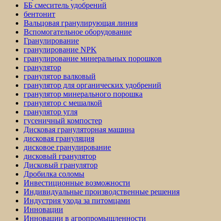
ББ смеситель удобрений
бентонит
Вальцовая гранулирующая линия
Вспомогательное оборудование
Гранулирование
гранулирование NPK
гранулирование минеральных порошков
гранулятор
гранулятор валковый
гранулятор для органических удобрений
гранулятор минерального порошка
гранулятор с мешалкой
гранулятор угля
гусеничный компостер
Дисковая грануляторная машина
дисковая грануляция
дисковое гранулирование
дисковый гранулятор
Дисковый гранулятор
Дробилка соломы
Инвестиционные возможности
Индивидуальные производственные решения
Индустрия ухода за питомцами
Инновации
Инновации в агропромышленности