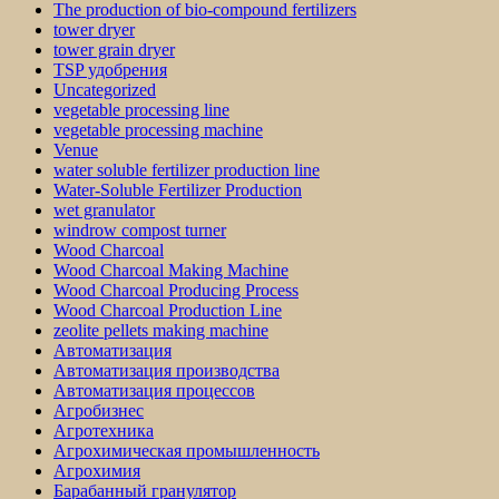
The production of bio-compound fertilizers
tower dryer
tower grain dryer
TSP удобрения
Uncategorized
vegetable processing line
vegetable processing machine
Venue
water soluble fertilizer production line
Water-Soluble Fertilizer Production
wet granulator
windrow compost turner
Wood Charcoal
Wood Charcoal Making Machine
Wood Charcoal Producing Process
Wood Charcoal Production Line
zeolite pellets making machine
Автоматизация
Автоматизация производства
Автоматизация процессов
Агробизнес
Агротехника
Агрохимическая промышленность
Агрохимия
Барабанный гранулятор