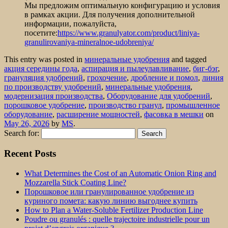
Мы предложим оптимальную конфигурацию и условия
в рамках акции. Для получения дополнительной
информации, пожалуйста,
посетите:
https://www.granulyator.com/product/liniya-
granulirovaniya-mineralnoe-udobreniya/
This entry was posted in
минеральные удобрения
and tagged
акция середины года
,
аспирация и пылеулавливание
,
биг-бэг
,
грануляция удобрений
,
грохочение
,
дробление и помол
,
линия
по производству удобрений
,
минеральные удобрения
,
модернизация производства
,
Оборудование для удобрений
,
порошковое удобрение
,
производство гранул
,
промышленное
оборудование
,
расширение мощностей
,
фасовка в мешки
on
May 26, 2026
by
MS
.
Search for:
Recent Posts
What Determines the Cost of an Automatic Onion Ring and
Mozzarella Stick Coating Line?
Порошковое или гранулированное удобрение из
куриного помета: какую линию выгоднее купить
How to Plan a Water-Soluble Fertilizer Production Line
Poudre ou granulés : quelle trajectoire industrielle pour un