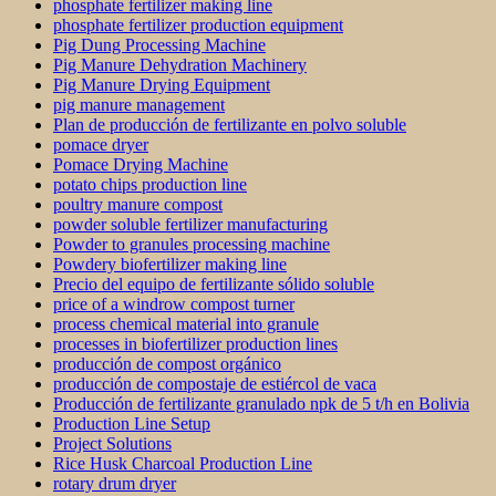
phosphate fertilizer making line
phosphate fertilizer production equipment
Pig Dung Processing Machine
Pig Manure Dehydration Machinery
Pig Manure Drying Equipment
pig manure management
Plan de producción de fertilizante en polvo soluble
pomace dryer
Pomace Drying Machine
potato chips production line
poultry manure compost
powder soluble fertilizer manufacturing
Powder to granules processing machine
Powdery biofertilizer making line
Precio del equipo de fertilizante sólido soluble
price of a windrow compost turner
process chemical material into granule
processes in biofertilizer production lines
producción de compost orgánico
producción de compostaje de estiércol de vaca
Producción de fertilizante granulado npk de 5 t/h en Bolivia
Production Line Setup
Project Solutions
Rice Husk Charcoal Production Line
rotary drum dryer