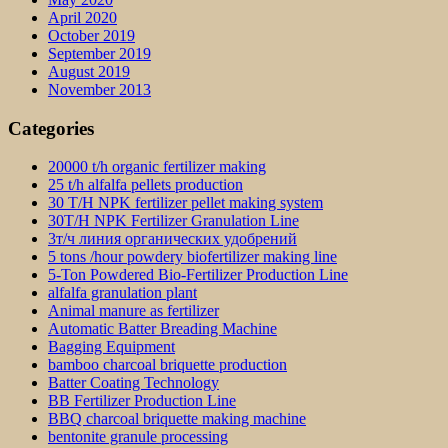
April 2020
October 2019
September 2019
August 2019
November 2013
Categories
20000 t/h organic fertilizer making
25 t/h alfalfa pellets production
30 T/H NPK fertilizer pellet making system
30T/H NPK Fertilizer Granulation Line
3т/ч линия органических удобрений
5 tons /hour powdery biofertilizer making line
5-Ton Powdered Bio-Fertilizer Production Line
alfalfa granulation plant
Animal manure as fertilizer
Automatic Batter Breading Machine
Bagging Equipment
bamboo charcoal briquette production
Batter Coating Technology
BB Fertilizer Production Line
BBQ charcoal briquette making machine
bentonite granule processing