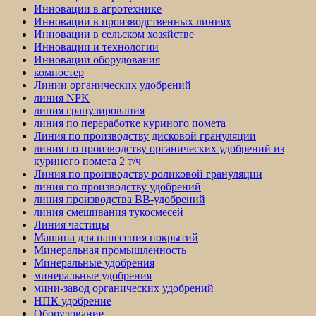
Инновации в агротехнике
Инновации в производственных линиях
Инновации в сельском хозяйстве
Инновации и технологии
Инновации оборудования
компостер
Линии органических удобрений
линия NPK
линия гранулирования
линия по переработке куриного помета
Линия по производству дисковой грануляции
линия по производству органических удобрений из
куриного помета 2 т/ч
Линия по производству роликовой грануляции
линия по производству удобрений
линия производства BB-удобрений
линия смешивания тукосмесей
Линия частицы
Машина для нанесения покрытий
Минеральная промышленность
Минеральные удобрения
минеральные удобрения
мини-завод органических удобрений
НПК удобрение
Оборудование