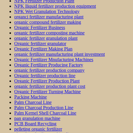
NPK Fertilizer Production Plant
NPK lliquid fertilizer production equipment
NPK Wet Granulation Technology
organci fertilizer manufacturing plant
organic compound fertilizer making
Organic Fertilizer Business
organic fertilizer composting machine
organic fertilizer granulation plant
Organic fertilizer granulator
Organic Fertilizer Making Plan
organic fertilizer manufacturing plant investment
Organic Fertilizer Mnufacturing Machines
Organic Fertilizer Producing Factory
organic fertilizer production company
Organic fertilizer production line
Organic Fertilizer Production Plant
organic fertilizer production plant cost
Organic Fertilizer Turning Machine
Packing Machine
Palm Charcoal Line
Palm Charcoal Production Line
Palm Kernel Shell Charcoal Line
pan granulation machine
PCB Board Recycling
pelleting organic fertilizer