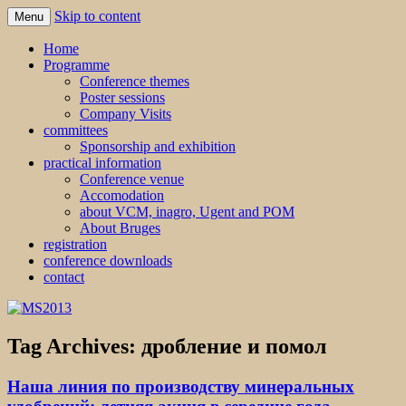
Skip to content
Menu
MS2013
Home
Programme
Conference themes
Poster sessions
Company Visits
committees
Sponsorship and exhibition
practical information
Conference venue
Accomodation
about VCM, inagro, Ugent and POM
About Bruges
registration
conference downloads
contact
Tag Archives:
дробление и помол
Наша линия по производству минеральных