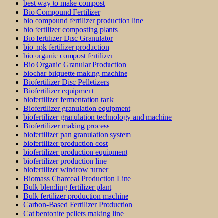
best way to make compost
Bio Compound Fertilizer
bio compound fertilizer production line
bio fertilizer composting plants
Bio fertilizer Disc Granulator
bio npk fertilizer production
bio organic compost fertilizer
Bio Organic Granular Production
biochar briquette making machine
Biofertilizer Disc Pelletizers
Biofertilizer equipment
biofertilizer fermentation tank
Biofertilizer granulation equipment
biofertilizer granulation technology and machine
Biofertilizer making process
biofertilizer pan granulation system
biofertilizer production cost
biofertilizer production equipment
biofertilizer production line
biofertilizer windrow turner
Biomass Charcoal Production Line
Bulk blending fertilizer plant
Bulk fertilizer production machine
Carbon-Based Fertilizer Production
Cat bentonite pellets making line