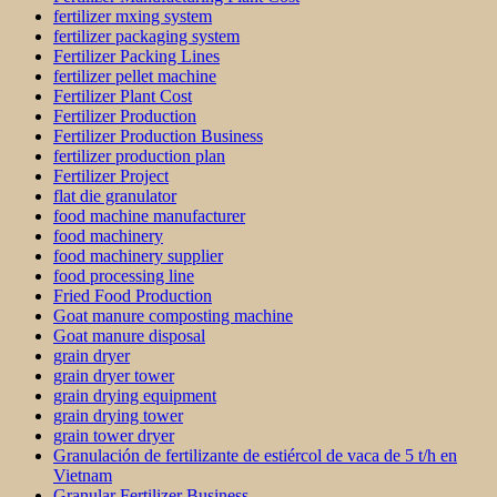
fertilizer mxing system
fertilizer packaging system
Fertilizer Packing Lines
fertilizer pellet machine
Fertilizer Plant Cost
Fertilizer Production
Fertilizer Production Business
fertilizer production plan
Fertilizer Project
flat die granulator
food machine manufacturer
food machinery
food machinery supplier
food processing line
Fried Food Production
Goat manure composting machine
Goat manure disposal
grain dryer
grain dryer tower
grain drying equipment
grain drying tower
grain tower dryer
Granulación de fertilizante de estiércol de vaca de 5 t/h en
Vietnam
Granular Fertilizer Business