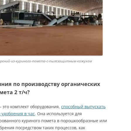
обрений-из-куриного-помета-с-пылезащитным-кожухом
иния по производству органических
ета 2 т/ч?
 это комплект оборудования,
способный выпускать
о удобрения в час
. Она используется для
рованного куриного помета в порошкообразные или
рения посредством таких процессов, как