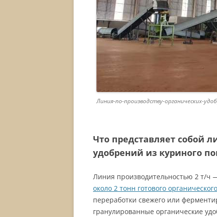
Линия-по-производству-органических-уд
Что представляет собой л
удобрений из куриного пом
Линия производительностью 2 т/ч —
около 2 тонн готового органическог
переработки свежего или ферменти
гранулированные органические удоб