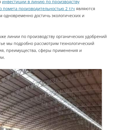
в
инвестиции в линию по производству
о помета производительностью 2 т/ч
являются
 одновременно достичь экологических и
же линии по производству органических удобрений
татье мы подробно рассмотрим технологический
ия, преимущества, сферы применения и
ии.