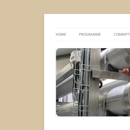
MS2013
HOME
PROGRAMME
COMMITT
CONFERENCE THEMES
SPONSOR
POSTER SESSIONS
COMPANY VISITS