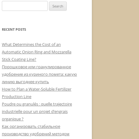
Search
for:
RECENT POSTS
What Determines the Cost of an
Automatic Onion Ring and Mozzarella
Stick Coating Line?
Порошковое или гранулированное
удобрение из куриного помета: какую
линию выгоднее купить
How to Plan a Water-Soluble Fertilizer
Production Line
Poudre ou granulés : quelle trajectoire
industrielle pour un projet d’engrais
organique ?
Как организовать стабильное
производство удобрений методом