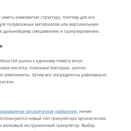
иметь комковатую структуру, поэтому для его
для полувлажных материалов или вертикальную
е к дальнейшему смешиванию и гранулированию.
е
ебностей рынка к куриному помету могут
овая кислота, полезные бактерии, азотно-
ие компоненты. Затем все ингредиенты равномерно
сителе.
улированное органическое удобрение
, линия
используются новый тип гранулятора органических
и валковый экструзионный гранулятор. Выбор