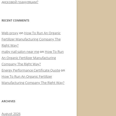
дисковой грануляции?
RECENT COMMENTS
Web proxy
on
How To Run An Organic
Fertilizer Manufacturing Company The
Right Way?
maby nail salon near me
on
How To Run
An Organic Fertilizer Manufacturing
Company The Right Way?
Energy Performance Certificate Quote
on
How To Run An Organic Fertilizer
Manufacturing Company The Right Way?
ARCHIVES
August 2026