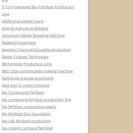
5-Ton Powdered Bio-Fertilizer Production
Line
alfalfa granulation plant
Animal manure as fertilizer
Automatic Batter Breading Machine
Bagging Equipment
bamboo charcoal briquette production
Batter Coating Technology
BB Fertilizer Production Line
BBQ charcoal briquette making machine
bentonite granule processing
best way to make compost
Bio Compound Fertilizer
bio compound fertilizer production line
bio fertilizer composting plants
Bio fertilizer Disc Granulator
bio npk fertilizer production
bio organic compost fertilizer