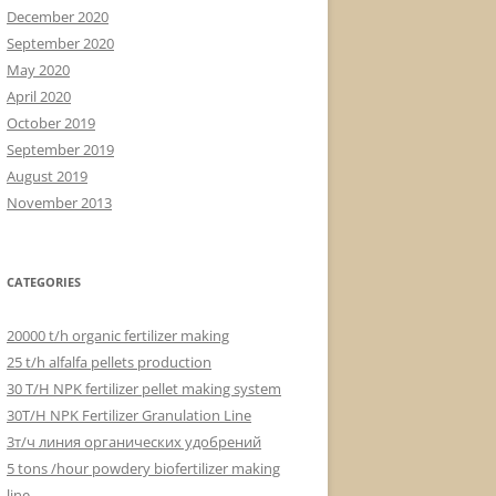
December 2020
September 2020
May 2020
April 2020
October 2019
September 2019
August 2019
November 2013
CATEGORIES
20000 t/h organic fertilizer making
25 t/h alfalfa pellets production
30 T/H NPK fertilizer pellet making system
30T/H NPK Fertilizer Granulation Line
3т/ч линия органических удобрений
5 tons /hour powdery biofertilizer making
line