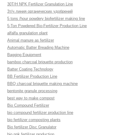
30T/H NPK Fertilizer Granulation Line
3т/ч линия органических удобрений
5 tons /hour powdery biofertilizer making line
5-Ton Powdered Bio-Fertilizer Production Line
alfalfa granulation plant
Animal manure as fertilizer
Automatic Batter Breading Machine
Bagging Equipment
bamboo charcoal briquette production
Batter Coating Technology
BB Fertilizer Production Line
BBQ charcoal briquette making machine
bentonite granule processing
best way to make compost
Bio Compound Fertilizer
bio compound fertilizer production line
bio fertilizer composting plants
Bio fertilizer Disc Granulator
bio npk fertilizer production