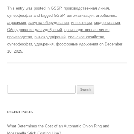
This entry was posted in
GSSP
,
производственная линия
,
суперфосфат
and tagged
GSSP
,
автоматизация
,
агробизнес
,
агрохимия
,
закупка оборудования
,
инвестиции
,
модернизация
,
Оборудование для удобрений
,
производственная линия
,
производство
,
рынок удобрений
,
сельское хозяйство
,
суперфосфат
,
удобрения
,
фосфорные удобрения
on
December
10, 2025
.
Search
for:
RECENT POSTS
What Determines the Cost of an Automatic Onion Ring and
Mozzarella Stick Coating Line?