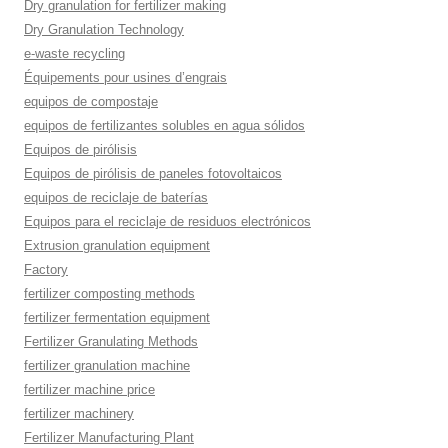
Dry granulation for fertilizer making
Dry Granulation Technology
e-waste recycling
Équipements pour usines d’engrais
equipos de compostaje
equipos de fertilizantes solubles en agua sólidos
Equipos de pirólisis
Equipos de pirólisis de paneles fotovoltaicos
equipos de reciclaje de baterías
Equipos para el reciclaje de residuos electrónicos
Extrusion granulation equipment
Factory
fertilizer composting methods
fertilizer fermentation equipment
Fertilizer Granulating Methods
fertilizer granulation machine
fertilizer machine price
fertilizer machinery
Fertilizer Manufacturing Plant