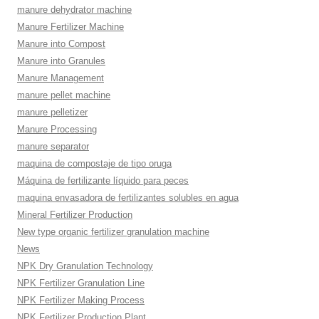
manure dehydrator machine
Manure Fertilizer Machine
Manure into Compost
Manure into Granules
Manure Management
manure pellet machine
manure pelletizer
Manure Processing
manure separator
maquina de compostaje de tipo oruga
Máquina de fertilizante líquido para peces
maquina envasadora de fertilizantes solubles en agua
Mineral Fertilizer Production
New type organic fertilizer granulation machine
News
NPK Dry Granulation Technology
NPK Fertilizer Granulation Line
NPK Fertilizer Making Process
NPK Fertilizer Production Plant