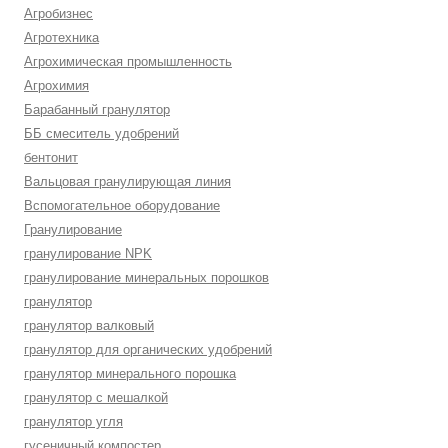
Агробизнес
Агротехника
Агрохимическая промышленность
Агрохимия
Барабанный гранулятор
ББ смеситель удобрений
бентонит
Вальцовая гранулирующая линия
Вспомогательное оборудование
Гранулирование
гранулирование NPK
гранулирование минеральных порошков
гранулятор
гранулятор валковый
гранулятор для органических удобрений
гранулятор минерального порошка
гранулятор с мешалкой
гранулятор угля
гусеничный компостер