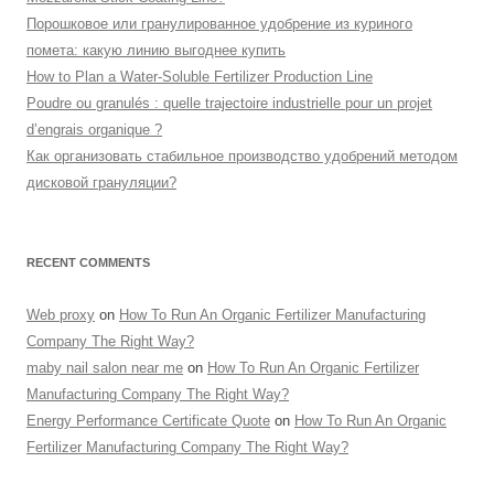
Порошковое или гранулированное удобрение из куриного
помета: какую линию выгоднее купить
How to Plan a Water-Soluble Fertilizer Production Line
Poudre ou granulés : quelle trajectoire industrielle pour un projet
d’engrais organique ?
Как организовать стабильное производство удобрений методом
дисковой грануляции?
RECENT COMMENTS
Web proxy
on
How To Run An Organic Fertilizer Manufacturing
Company The Right Way?
maby nail salon near me
on
How To Run An Organic Fertilizer
Manufacturing Company The Right Way?
Energy Performance Certificate Quote
on
How To Run An Organic
Fertilizer Manufacturing Company The Right Way?