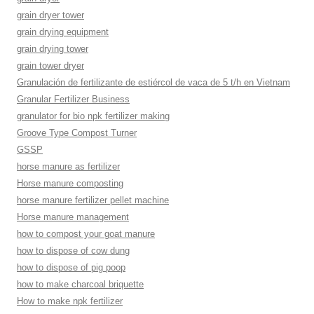
grain dryer tower
grain drying equipment
grain drying tower
grain tower dryer
Granulación de fertilizante de estiércol de vaca de 5 t/h en Vietnam
Granular Fertilizer Business
granulator for bio npk fertilizer making
Groove Type Compost Turner
GSSP
horse manure as fertilizer
Horse manure composting
horse manure fertilizer pellet machine
Horse manure management
how to compost your goat manure
how to dispose of cow dung
how to dispose of pig poop
how to make charcoal briquette
How to make npk fertilizer