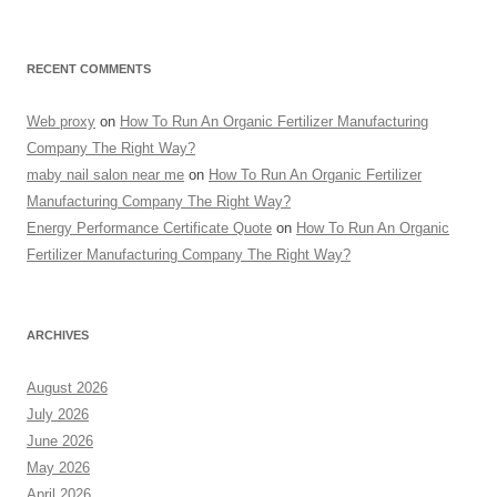
RECENT COMMENTS
Web proxy
on
How To Run An Organic Fertilizer Manufacturing
Company The Right Way?
maby nail salon near me
on
How To Run An Organic Fertilizer
Manufacturing Company The Right Way?
Energy Performance Certificate Quote
on
How To Run An Organic
Fertilizer Manufacturing Company The Right Way?
ARCHIVES
August 2026
July 2026
June 2026
May 2026
April 2026