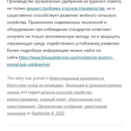
Производство органических удобрений из куриного помёта
не только
решает проблему отходов птицеводства
, но и
существенно способствует развитию зелёного сельского
хозяйства. Применение современных технологий и
оборудования при соблюдении стандартов позволяет
получить не только экономическую выгоду, но и защищать
окружающую среду, содействовать устойчивому развитию.
Более подробную информацию можно найти на
сайте:
https://www.liniyaudobreniy.com/resheniye-kurinyy-
pomet-kak-odobreniye/
This entry was posted in
Инвестиционные возможности
,
Индустрия ухода за питомцами
,
Инновации в производственных
линиях
and tagged
зеленое сельское хозяйство
,
компостирование
,
куриный помет
,
оборудование для
гранулирования
,
Органические удобрения
,
циркулярная
экономика
on
September 9, 2025
.