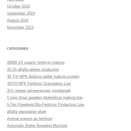
October 2019
September 2019
August 2019
November 2013
CATEGORIES
20000 t/h organic fertilizer making
25 t/h alfalfa pellets production
30 T/H NPK fertilizer pellet making system
30T/H NPK Fertilizer Granulation Line
3т/ч линия органических удобрений
5 tons /hour powdery biofertilizer making line
5-Ton Powdered Bio-Fertilizer Production Line
alfalfa granulation plant
Animal manure as fertilizer
Automatic Batter Breading Machine