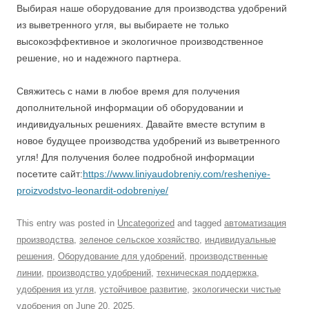
Выбирая наше оборудование для производства удобрений
из выветренного угля, вы выбираете не только
высокоэффективное и экологичное производственное
решение, но и надежного партнера.
Свяжитесь с нами в любое время для получения
дополнительной информации об оборудовании и
индивидуальных решениях. Давайте вместе вступим в
новое будущее производства удобрений из выветренного
угля! Для получения более подробной информации
посетите сайт:
https://www.liniyaudobreniy.com/resheniye-
proizvodstvo-leonardit-odobreniye/
This entry was posted in
Uncategorized
and tagged
автоматизация
производства
,
зеленое сельское хозяйство
,
индивидуальные
решения
,
Оборудование для удобрений
,
производственные
линии
,
производство удобрений
,
техническая поддержка
,
удобрения из угля
,
устойчивое развитие
,
экологически чистые
удобрения
on
June 20, 2025
.