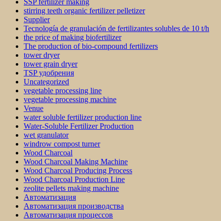
SSP fertilizer making
stirring teeth organic fertilizer pelletizer
Supplier
Tecnología de granulación de fertilizantes solubles de 10 t/h
the price of making biofertilizer
The production of bio-compound fertilizers
tower dryer
tower grain dryer
TSP удобрения
Uncategorized
vegetable processing line
vegetable processing machine
Venue
water soluble fertilizer production line
Water-Soluble Fertilizer Production
wet granulator
windrow compost turner
Wood Charcoal
Wood Charcoal Making Machine
Wood Charcoal Producing Process
Wood Charcoal Production Line
zeolite pellets making machine
Автоматизация
Автоматизация производства
Автоматизация процессов