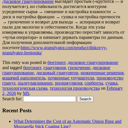
Дисковое гранулирование
выглядит простым («крутится — и
получается»), но стабильность достигается контуром:
усреднение сырья → смешение и настройка влажности →
диск и настройка фракции → сушка и настройка прочности
→ грохочение и возврат для выхода → аспирация и возврат
пыли для экологии и себестоимости. Когда эти узлы
измеряемы и управляемы, производство перестаёт зависеть от
«чутья оператора» и начинает держать параметры по данным.
Для получения дополнительной информации
посетите:
https://www.granulyator.com/product/diskovyy-
granulyator-bentonita/
This entry was posted in
бентонит
,
дисковое гранулирование
and tagged
бентонит
,
грануляция
,
грохочение
,
дисковое
гранулирование
,
дисковый гранулятор
,
инженерные решения
,
кошачий наполнитель
,
почвенные улучшители
,
производство
гранул
,
пылеулавливание
,
рециркуляция
,
сорбенты
,
сушка
,
технологическая схема
,
технология производства
on
February
2, 2026
by
MS
.
Search for:
Recent Posts
What Determines the Cost of an Automatic Onion Ring and
Mozzarella Stick Coating Line?