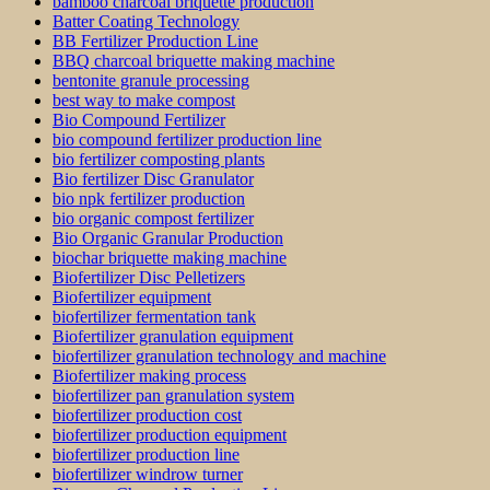
bamboo charcoal briquette production
Batter Coating Technology
BB Fertilizer Production Line
BBQ charcoal briquette making machine
bentonite granule processing
best way to make compost
Bio Compound Fertilizer
bio compound fertilizer production line
bio fertilizer composting plants
Bio fertilizer Disc Granulator
bio npk fertilizer production
bio organic compost fertilizer
Bio Organic Granular Production
biochar briquette making machine
Biofertilizer Disc Pelletizers
Biofertilizer equipment
biofertilizer fermentation tank
Biofertilizer granulation equipment
biofertilizer granulation technology and machine
Biofertilizer making process
biofertilizer pan granulation system
biofertilizer production cost
biofertilizer production equipment
biofertilizer production line
biofertilizer windrow turner