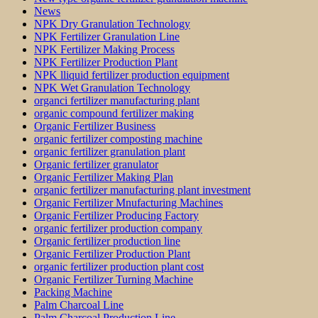
News
NPK Dry Granulation Technology
NPK Fertilizer Granulation Line
NPK Fertilizer Making Process
NPK Fertilizer Production Plant
NPK lliquid fertilizer production equipment
NPK Wet Granulation Technology
organci fertilizer manufacturing plant
organic compound fertilizer making
Organic Fertilizer Business
organic fertilizer composting machine
organic fertilizer granulation plant
Organic fertilizer granulator
Organic Fertilizer Making Plan
organic fertilizer manufacturing plant investment
Organic Fertilizer Mnufacturing Machines
Organic Fertilizer Producing Factory
organic fertilizer production company
Organic fertilizer production line
Organic Fertilizer Production Plant
organic fertilizer production plant cost
Organic Fertilizer Turning Machine
Packing Machine
Palm Charcoal Line
Palm Charcoal Production Line