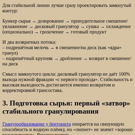
Для стабильной линии лучше сразу проектировать замкнутый
контур:
Бункер сырья → дозирование → принудительное смешение/
увлажнение → дисковый гранулятор → сушка → охлаждение
(опционально) → грохочение → готовый продукт
И два возвратных потока:
– подрешётная мелочь → в смешение/на диск (как «ядра»
гранул)
– надрешётный крупняк → дробление → возврат в смешение/
на диск
Смысл замкнутого цикла: дисковый гранулятор не даёт 100%
выхода нужной фракции «с первого прохода». Стабильность и
высокая выходность достигаются именно возвратом и
корректировкой грансостава.
3. Подготовка сырья: первый «затвор»
стабильного гранулирования
Гранулообразование у бентонита
опирается на связующую
способность и водную плёнку, но «липнет» не значит «хорошо
гранулируется». Рекомендуется: