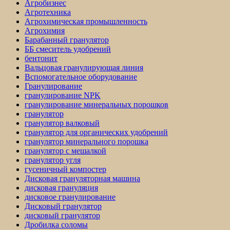
Агробизнес
Агротехника
Агрохимическая промышленность
Агрохимия
Барабанный гранулятор
ББ смеситель удобрений
бентонит
Вальцовая гранулирующая линия
Вспомогательное оборудование
Гранулирование
гранулирование NPK
гранулирование минеральных порошков
гранулятор
гранулятор валковый
гранулятор для органических удобрений
гранулятор минерального порошка
гранулятор с мешалкой
гранулятор угля
гусеничный компостер
Дисковая грануляторная машина
дисковая грануляция
дисковое гранулирование
Дисковый гранулятор
дисковый гранулятор
Дробилка соломы