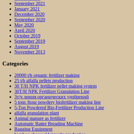
September 2021
January 2021
December 2020
September 2020
May 2020
April 2020
October 2019
September 2019
August 2019
November 2013
Categories
20000 t/h organic fertilizer making
25 t/h alfalfa pellets production
30 T/H NPK fertilizer pellet making system
30T/H NPK Fertilizer Granulation Line
3т/ч линия органических удобрений
5 tons /hour powdery biofertilizer making line
5-Ton Powdered Bio-Fertilizer Production Line
alfalfa granulation plant
Animal manure as fertilizer
Automatic Batter Breading Machine
Bagging Equipment