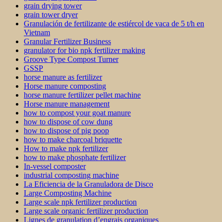
grain drying tower
grain tower dryer
Granulación de fertilizante de estiércol de vaca de 5 t/h en
Vietnam
Granular Fertilizer Business
granulator for bio npk fertilizer making
Groove Type Compost Turner
GSSP
horse manure as fertilizer
Horse manure composting
horse manure fertilizer pellet machine
Horse manure management
how to compost your goat manure
how to dispose of cow dung
how to dispose of pig poop
how to make charcoal briquette
How to make npk fertilizer
how to make phosphate fertilizer
In-vessel composter
industrial composting machine
La Eficiencia de la Granuladora de Disco
Large Composting Machine
Large scale npk fertilizer production
Large scale organic fertilizer production
Lignes de granulation d’engrais organiques