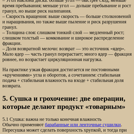
– Угол наклона диска: больше угол — быстрее сход, меньше
время пребывания; меньше угол — дольше пребывание и рост
гранул, но выше риск налипания.
– Скорость вращения: выше скорость — больше столкновений
и наращивания, но также выше пыление и риск разрушения
гранул.
– Толщина слоя: слишком тонкий слой — медленный рост;
слишком толстый — комкование и широкое распределение
фракции.
– Доля возвратной мелочи: возврат — это источник «ядер».
Мало ядер — часть гранул перерастает; много ядер — фракция
ровнее, но возрастает циркуляционная нагрузка.
На практике узкая фракция достигается не постоянными
«кручениями» угла и оборотов, а сочетанием: стабильная
подача + стабильная влажность на входе + стабильная доля
возврата.
5. Сушка и грохочение: две операции,
которые делают продукт «товарным»
5.1 Сушка: важна не только конечная влажность
Обычно применяют
барабанные или ленточные сушилки
.
Пересушка может сделать поверхность хрупкой, и тогда при