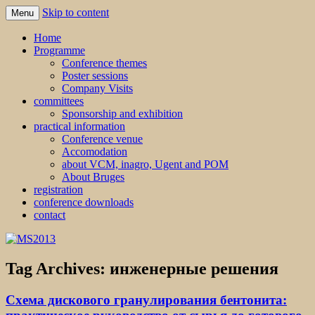
Skip to content
Menu
MS2013
Home
Programme
Conference themes
Poster sessions
Company Visits
committees
Sponsorship and exhibition
practical information
Conference venue
Accomodation
about VCM, inagro, Ugent and POM
About Bruges
registration
conference downloads
contact
Tag Archives:
инженерные решения
Схема дискового гранулирования бентонита: