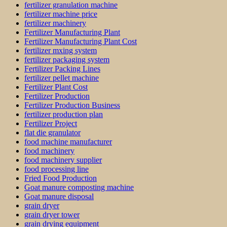
fertilizer granulation machine
fertilizer machine price
fertilizer machinery
Fertilizer Manufacturing Plant
Fertilizer Manufacturing Plant Cost
fertilizer mxing system
fertilizer packaging system
Fertilizer Packing Lines
fertilizer pellet machine
Fertilizer Plant Cost
Fertilizer Production
Fertilizer Production Business
fertilizer production plan
Fertilizer Project
flat die granulator
food machine manufacturer
food machinery
food machinery supplier
food processing line
Fried Food Production
Goat manure composting machine
Goat manure disposal
grain dryer
grain dryer tower
grain drying equipment