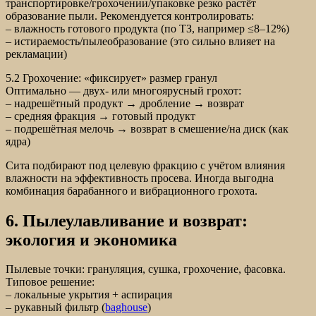
транспортировке/грохочении/упаковке резко растёт
образование пыли. Рекомендуется контролировать:
– влажность готового продукта (по ТЗ, например ≤8–12%)
– истираемость/пылеобразование (это сильно влияет на
рекламации)
5.2 Грохочение: «фиксирует» размер гранул
Оптимально — двух- или многоярусный грохот:
– надрешётный продукт → дробление → возврат
– средняя фракция → готовый продукт
– подрешётная мелочь → возврат в смешение/на диск (как
ядра)
Сита подбирают под целевую фракцию с учётом влияния
влажности на эффективность просева. Иногда выгодна
комбинация барабанного и вибрационного грохота.
6. Пылеулавливание и возврат:
экология и экономика
Пылевые точки: грануляция, сушка, грохочение, фасовка.
Типовое решение:
– локальные укрытия + аспирация
– рукавный фильтр (
baghouse
)