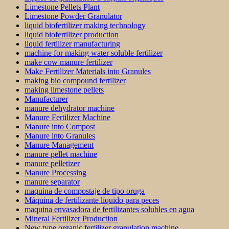
Limestone Pellets Plant
Limestone Powder Granulator
liquid biofertilizer making technology
liquid biofertilizer production
liquid fertilizer manufacturing
machine for making water soluble fertilizer
make cow manure fertilizer
Make Fertilizer Materials into Granules
making bio compound fertilizer
making limestone pellets
Manufacturer
manure dehydrator machine
Manure Fertilizer Machine
Manure into Compost
Manure into Granules
Manure Management
manure pellet machine
manure pelletizer
Manure Processing
manure separator
maquina de compostaje de tipo oruga
Máquina de fertilizante líquido para peces
maquina envasadora de fertilizantes solubles en agua
Mineral Fertilizer Production
New type organic fertilizer granulation machine