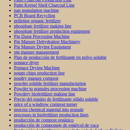
Palm Kernel Shell Charcoal Line
pan granulation machine
PCB Board Recycling
pelleting organic fertilizer
phosphate fertilizer making line
phosphate fertilizer production equipment
Pig Dung Processing Machine
Pig Manure Dehydration Machinery
Pig Manure Drying Equipment
pig manure management
Plan de producción de fertilizante en polvo soluble
pomace dryer
Pomace Drying Machine
potato chips production line
poultry manure compost
powder soluble fertilizer manufacturing
Powder to granules processing machine
Powdery biofertilizer making line
Precio del equipo de fertilizante sólido soluble
price of a windrow compost turner
process chemical material into granule
processes in biofertilizer production lines
producción de compost orgánico
producción de compostaje de estiércol de vaca