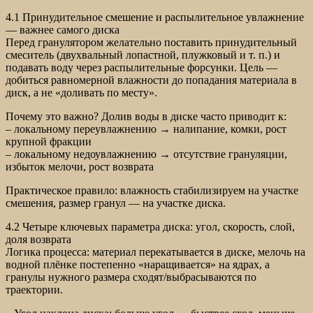
4.1 Принудительное смешение и распылительное увлажнение
— важнее самого диска
Перед гранулятором желательно поставить принудительный
смеситель (двухвальный лопастной, плужковый и т. п.) и
подавать воду через распылительные форсунки. Цель —
добиться равномерной влажности до попадания материала в
диск, а не «доливать по месту».
Почему это важно? Долив воды в диске часто приводит к:
– локальному переувлажнению → налипание, комки, рост
крупной фракции
– локальному недоувлажнению → отсутствие грануляции,
избыток мелочи, рост возврата
Практическое правило: влажность стабилизируем на участке
смешения, размер гранул — на участке диска.
4.2 Четыре ключевых параметра диска: угол, скорость, слой,
доля возврата
Логика процесса: материал перекатывается в диске, мелочь на
водной плёнке постепенно «наращивается» на ядрах, а
гранулы нужного размера сходят/выбрасываются по
траектории.