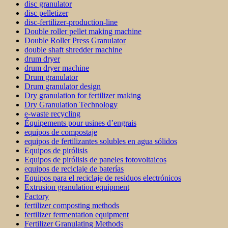
disc granulator
disc pelletizer
disc-fertilizer-production-line
Double roller pellet making machine
Double Roller Press Granulator
double shaft shredder machine
drum dryer
drum dryer machine
Drum granulator
Drum granulator design
Dry granulation for fertilizer making
Dry Granulation Technology
e-waste recycling
Équipements pour usines d’engrais
equipos de compostaje
equipos de fertilizantes solubles en agua sólidos
Equipos de pirólisis
Equipos de pirólisis de paneles fotovoltaicos
equipos de reciclaje de baterías
Equipos para el reciclaje de residuos electrónicos
Extrusion granulation equipment
Factory
fertilizer composting methods
fertilizer fermentation equipment
Fertilizer Granulating Methods