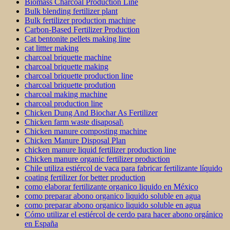
Biomass Charcoal Production Line
Bulk blending fertilizer plant
Bulk fertilizer production machine
Carbon-Based Fertilizer Production
Cat bentonite pellets making line
cat littter making
charcoal briquette machine
charcoal briquette making
charcoal briquette production line
charcoal briquette prodution
charcoal making machine
charcoal production line
Chicken Dung And Biochar As Fertilizer
Chicken farm waste disaposal\
Chicken manure composting machine
Chicken Manure Disposal Plan
chicken manure liquid fertilizer production line
Chicken manure organic fertilizer production
Chile utiliza estiércol de vaca para fabricar fertilizante líquido
coating fertilizer for better production
como elaborar fertilizante organico liquido en México
como preparar abono organico liquido soluble en agua
como preparar abono organico liquido soluble en agua
Cómo utilizar el estiércol de cerdo para hacer abono orgánico
en España