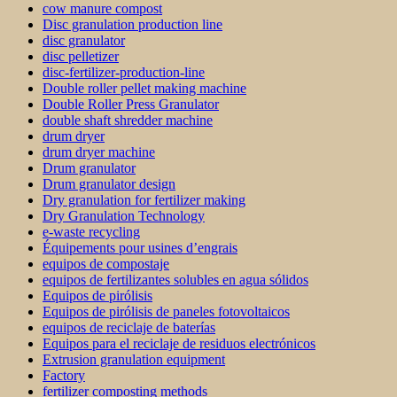
cow manure compost
Disc granulation production line
disc granulator
disc pelletizer
disc-fertilizer-production-line
Double roller pellet making machine
Double Roller Press Granulator
double shaft shredder machine
drum dryer
drum dryer machine
Drum granulator
Drum granulator design
Dry granulation for fertilizer making
Dry Granulation Technology
e-waste recycling
Équipements pour usines d’engrais
equipos de compostaje
equipos de fertilizantes solubles en agua sólidos
Equipos de pirólisis
Equipos de pirólisis de paneles fotovoltaicos
equipos de reciclaje de baterías
Equipos para el reciclaje de residuos electrónicos
Extrusion granulation equipment
Factory
fertilizer composting methods