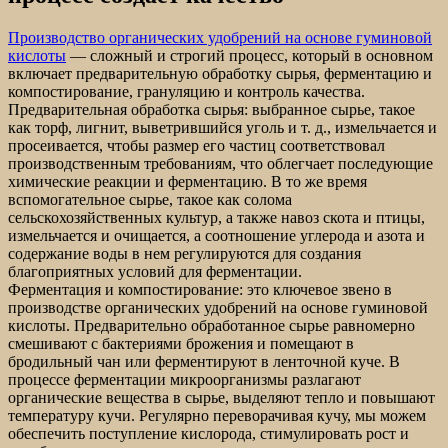
Производство органических удобрений на основе гуминовой
кислоты
— сложный и строгий процесс, который в основном
включает предварительную обработку сырья, ферментацию и
компостирование, грануляцию и контроль качества.
Предварительная обработка сырья: выбранное сырье, такое
как торф, лигнит, выветрившийся уголь и т. д., измельчается и
просеивается, чтобы размер его частиц соответствовал
производственным требованиям, что облегчает последующие
химические реакции и ферментацию. В то же время
вспомогательное сырье, такое как солома
сельскохозяйственных культур, а также навоз скота и птицы,
измельчается и очищается, а соотношение углерода и азота и
содержание воды в нем регулируются для создания
благоприятных условий для ферментации.
Ферментация и компостирование: это ключевое звено в
производстве органических удобрений на основе гуминовой
кислоты. Предварительно обработанное сырье равномерно
смешивают с бактериями брожения и помещают в
бродильный чан или ферментируют в ленточной куче. В
процессе ферментации микроорганизмы разлагают
органические вещества в сырье, выделяют тепло и повышают
температуру кучи. Регулярно переворачивая кучу, мы можем
обеспечить поступление кислорода, стимулировать рост и