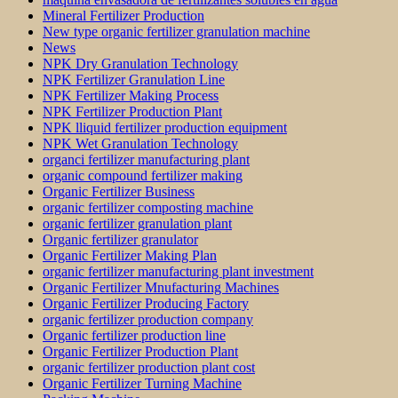
Mineral Fertilizer Production
New type organic fertilizer granulation machine
News
NPK Dry Granulation Technology
NPK Fertilizer Granulation Line
NPK Fertilizer Making Process
NPK Fertilizer Production Plant
NPK lliquid fertilizer production equipment
NPK Wet Granulation Technology
organci fertilizer manufacturing plant
organic compound fertilizer making
Organic Fertilizer Business
organic fertilizer composting machine
organic fertilizer granulation plant
Organic fertilizer granulator
Organic Fertilizer Making Plan
organic fertilizer manufacturing plant investment
Organic Fertilizer Mnufacturing Machines
Organic Fertilizer Producing Factory
organic fertilizer production company
Organic fertilizer production line
Organic Fertilizer Production Plant
organic fertilizer production plant cost
Organic Fertilizer Turning Machine