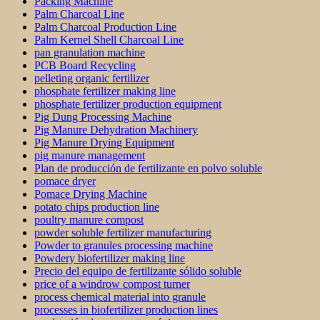
Packing Machine
Palm Charcoal Line
Palm Charcoal Production Line
Palm Kernel Shell Charcoal Line
pan granulation machine
PCB Board Recycling
pelleting organic fertilizer
phosphate fertilizer making line
phosphate fertilizer production equipment
Pig Dung Processing Machine
Pig Manure Dehydration Machinery
Pig Manure Drying Equipment
pig manure management
Plan de producción de fertilizante en polvo soluble
pomace dryer
Pomace Drying Machine
potato chips production line
poultry manure compost
powder soluble fertilizer manufacturing
Powder to granules processing machine
Powdery biofertilizer making line
Precio del equipo de fertilizante sólido soluble
price of a windrow compost turner
process chemical material into granule
processes in biofertilizer production lines