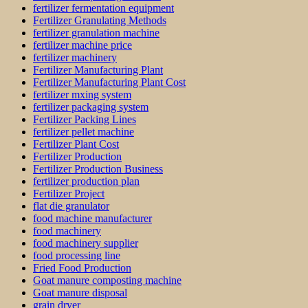
fertilizer fermentation equipment
Fertilizer Granulating Methods
fertilizer granulation machine
fertilizer machine price
fertilizer machinery
Fertilizer Manufacturing Plant
Fertilizer Manufacturing Plant Cost
fertilizer mxing system
fertilizer packaging system
Fertilizer Packing Lines
fertilizer pellet machine
Fertilizer Plant Cost
Fertilizer Production
Fertilizer Production Business
fertilizer production plan
Fertilizer Project
flat die granulator
food machine manufacturer
food machinery
food machinery supplier
food processing line
Fried Food Production
Goat manure composting machine
Goat manure disposal
grain dryer