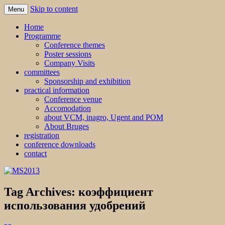
Skip to content
Menu
MS2013
Home
Programme
Conference themes
Poster sessions
Company Visits
committees
Sponsorship and exhibition
practical information
Conference venue
Accomodation
about VCM, inagro, Ugent and POM
About Bruges
registration
conference downloads
contact
Tag Archives:
коэффициент
использования удобрений