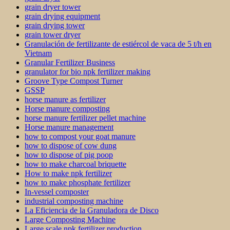
grain dryer tower
grain drying equipment
grain drying tower
grain tower dryer
Granulación de fertilizante de estiércol de vaca de 5 t/h en
Vietnam
Granular Fertilizer Business
granulator for bio npk fertilizer making
Groove Type Compost Turner
GSSP
horse manure as fertilizer
Horse manure composting
horse manure fertilizer pellet machine
Horse manure management
how to compost your goat manure
how to dispose of cow dung
how to dispose of pig poop
how to make charcoal briquette
How to make npk fertilizer
how to make phosphate fertilizer
In-vessel composter
industrial composting machine
La Eficiencia de la Granuladora de Disco
Large Composting Machine
Large scale npk fertilizer production