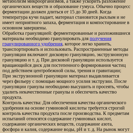
метаболизм микроорганизмов, а также ускорить разложение
органических веществ и образование гумуса. Обычно процесс
ферментации должен длиться от 15 до 30 дней. Когда
температура кучи падает, материал становится рыхлым и не
имеет неприятного запаха, ферментация и компостирование в
основном завершены.
Обработка грануляцией: ферментированные и разложившиеся
материалы необходимо гранулировать для
получения
гранулированного удобрения
, которое легко хранить,
транспортировать и использовать. Распространенные методы
грануляции включают дисковую грануляцию, экструзионную
грануляцию и т. д. При дисковой грануляции используется
вращающийся диск для постепенного формирования частиц
под действием центробежной силы, трения и гравитации;
При экструзионной грануляции материал выдавливается
через фильеру с помощью мощного усилия экструзии. После
грануляции гранулы необходимо высушить и просеять, чтобы
удалить некачественные гранулы и обеспечить качество
продукта.
Контроль качества: Для обеспечения качества органического
удобрения на основе гуминовой кислоты требуется строгий
контроль качества продукта после производства. К предметам
испытаний относятся содержание гуминовых кислот,
содержание органических веществ, содержание азота,
фосфора и калия, содержание воды, pH и т. д. На рынок могут