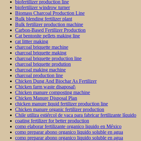
biofertilizer production line
biofertilizer windrow turner
Biomass Charcoal Production Line
Bulk blending fertilizer plant
Bulk fertilizer production machine
Carbon-Based Fertilizer Production
Cat bentonite pellets making line
cat littter making
charcoal briquette machine
charcoal briquette making
charcoal briquette production line
charcoal briquette prodution
charcoal making machine
charcoal production line
Chicken Dung And Biochar As Fertilizer
Chicken farm waste disaposal\
Chicken manure composting machine
Chicken Manure Disposal Plan
chicken manure liquid fertilizer production line
Chicken manure organic fertilizer production
Chile utiliza estiércol de vaca para fabricar fertilizante líquido
coating fertilizer for better production
como elaborar fertilizante organico liquido en México
como preparar abono organico liquido soluble en agua
como preparar abono organico liquido soluble en agua