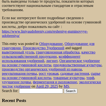
быть выведены только те продукты, показатели которых
соответствуют национальным стандартам и отраслевым
требованиям.
Если вас интересуют более подробные сведения о
производстве органических удобрений на основе гуминовой
кислоты, добро пожаловать на сайт：
https://www.liniyaudobreniy.com/resheniye-guminovyye-
udobreniya/
This entry was posted in
Оборудование
,
Оборудование для
грануляции
,
Производство Удобрений
and tagged
выветренный уголь
,
грануляционная обработка
,
качество
сельскохозяйственной продукции
,
коэффициент
использования удобрений
,
лигнит
,
Органическое удобрение
на основе гуминовой кислоты
,
продовольственные культуры
,
производство органических удобрений из навоза
,
рекультивация почвы
,
рост урожая
,
садовые растения
,
сырье
на основе гуминовой кислоты
,
товарные культуры
,
торф
,
улучшение почвы
,
ферментация и разложение
,
экологически
чистое удобрение
on
April 29, 2025
by
MS
.
Search for:
Recent Posts