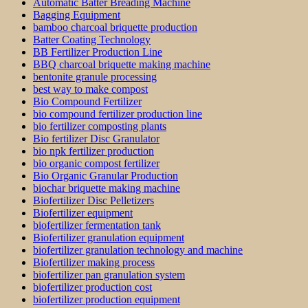
Automatic Batter Breading Machine
Bagging Equipment
bamboo charcoal briquette production
Batter Coating Technology
BB Fertilizer Production Line
BBQ charcoal briquette making machine
bentonite granule processing
best way to make compost
Bio Compound Fertilizer
bio compound fertilizer production line
bio fertilizer composting plants
Bio fertilizer Disc Granulator
bio npk fertilizer production
bio organic compost fertilizer
Bio Organic Granular Production
biochar briquette making machine
Biofertilizer Disc Pelletizers
Biofertilizer equipment
biofertilizer fermentation tank
Biofertilizer granulation equipment
biofertilizer granulation technology and machine
Biofertilizer making process
biofertilizer pan granulation system
biofertilizer production cost
biofertilizer production equipment