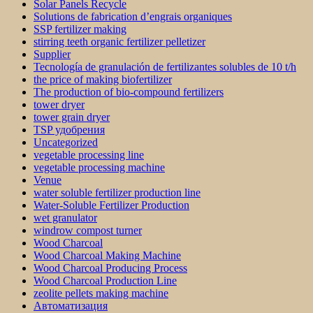
Solar Panels Recycle
Solutions de fabrication d’engrais organiques
SSP fertilizer making
stirring teeth organic fertilizer pelletizer
Supplier
Tecnología de granulación de fertilizantes solubles de 10 t/h
the price of making biofertilizer
The production of bio-compound fertilizers
tower dryer
tower grain dryer
TSP удобрения
Uncategorized
vegetable processing line
vegetable processing machine
Venue
water soluble fertilizer production line
Water-Soluble Fertilizer Production
wet granulator
windrow compost turner
Wood Charcoal
Wood Charcoal Making Machine
Wood Charcoal Producing Process
Wood Charcoal Production Line
zeolite pellets making machine
Автоматизация