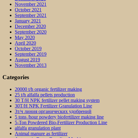
November 2021
October 2021
September 2021
January 2021
December 2020
September 2020
May 2020
April 2020
October 2019
September 2019
August 2019
November 2013
Categories
20000 t/h organic fertilizer making
25 t/h alfalfa pellets production
30 T/H NPK fertilizer pellet making system
30T/H NPK Fertilizer Granulation Line
3т/ч линия органических удобрений
5 tons /hour powdery biofertilizer making line
5-Ton Powdered Bio-Fertilizer Production Line
alfalfa granulation plant
Animal manure as fertilizer