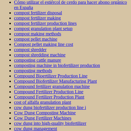
Cómo utilizar el estiércol de cerdo para hacer abono orgánico
en España
compost fertilizer disposal
compost fertilizer making
compost fertilizer production lines
compost granulation plant setup
compost making methods
compost pellet machine
Compost pellet making line cost
compost shredder
compost shredding machine
composting cattle manure
composting machine in biofertilizer production
composting methods
Compound Bioertilizer Production Line
Compound Biofertilizer Manufacturing Plant
Compound fertilizer granulation machine
Compound Fertilizer Production Line
Compound Fertilizer Production Plant
cost of alfalfa granulation plant
cow dung biofertilizer production line i
Cow Dung Composting Machine
Cow Dung Fertilizer Machines
cow dung into high-quality biofertilizer
cow dung management