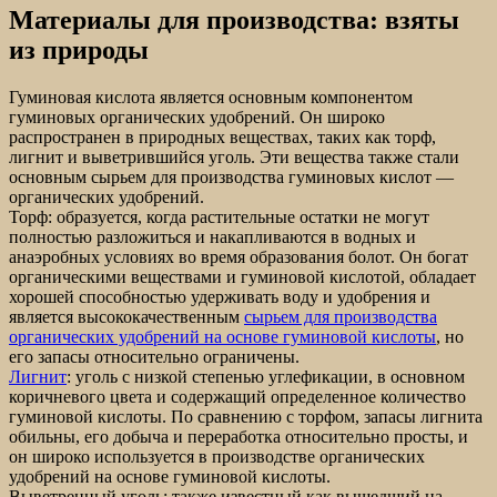
Материалы для производства: взяты
из природы
Гуминовая кислота является основным компонентом
гуминовых органических удобрений. Он широко
распространен в природных веществах, таких как торф,
лигнит и выветрившийся уголь. Эти вещества также стали
основным сырьем для производства гуминовых кислот —
органических удобрений.
Торф: образуется, когда растительные остатки не могут
полностью разложиться и накапливаются в водных и
анаэробных условиях во время образования болот. Он богат
органическими веществами и гуминовой кислотой, обладает
хорошей способностью удерживать воду и удобрения и
является высококачественным
сырьем для производства
органических удобрений на основе гуминовой кислоты
, но
его запасы относительно ограничены.
Лигнит
: уголь с низкой степенью углефикации, в основном
коричневого цвета и содержащий определенное количество
гуминовой кислоты. По сравнению с торфом, запасы лигнита
обильны, его добыча и переработка относительно просты, и
он широко используется в производстве органических
удобрений на основе гуминовой кислоты.
Выветренный уголь: также известный как вышедший на