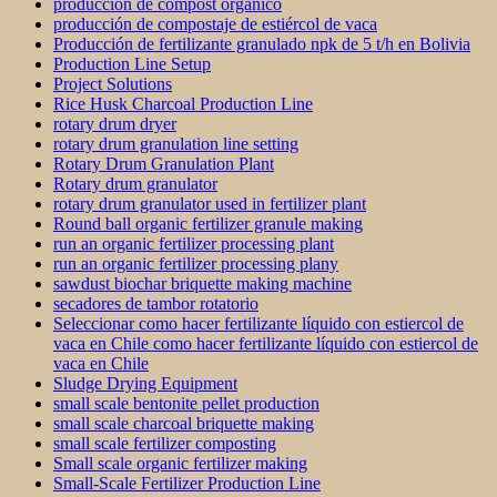
producción de compost orgánico
producción de compostaje de estiércol de vaca
Producción de fertilizante granulado npk de 5 t/h en Bolivia
Production Line Setup
Project Solutions
Rice Husk Charcoal Production Line
rotary drum dryer
rotary drum granulation line setting
Rotary Drum Granulation Plant
Rotary drum granulator
rotary drum granulator used in fertilizer plant
Round ball organic fertilizer granule making
run an organic fertilizer processing plant
run an organic fertilizer processing plany
sawdust biochar briquette making machine
secadores de tambor rotatorio
Seleccionar como hacer fertilizante líquido con estiercol de
vaca en Chile como hacer fertilizante líquido con estiercol de
vaca en Chile
Sludge Drying Equipment
small scale bentonite pellet production
small scale charcoal briquette making
small scale fertilizer composting
Small scale organic fertilizer making
Small-Scale Fertilizer Production Line