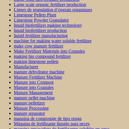
Large scale organic fertilizer production
Lignes de granulation d’engrais organiques
Limestone Pellets Plant
Limestone Powder Granulator
liquid biofertilizer making technology
liquid biofertilizer production
liquid fertilizer manufacturing
machine for making water soluble fertilizer
make cow manure fertilizer
Make Fertilizer Materials into Granules
making bio compound fertilizer
making limestone pellets
Manufacturer
manure dehydrator machine
Manure Fertilizer Machine
Manure into Compost
Manure into Granules
Manure Management
manure pellet machine
manure pelletizer
Manure Processing
manure separator
maquina de compostaje de tipo oruga
Máquina de fertilizante líquido para peces
maquina envasadora de fertilizantes solubles en agua