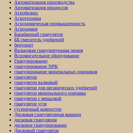
Автоматизация производства
Автоматизация процессов
Агробизнес
Агротехника
Агрохимическая промышленность
Агрохимия
Барабанный гранулятор
ББ смеситель удобрений
бентонит
Вальцовая гранулирующая линия
Вспомогательное оборудование
Гранулирование
гранулирование NPK
гранулирование минеральных порошков
гранулятор
гранулятор валковый
гранулятор для органических удобрений
гранулятор минерального порошка
гранулятор с мешалкой
гранулятор угля
гусеничный компостер
Дисковая грануляторная машина
дисковая грануляция
дисковое гранулирование
Дисковый гранулятор