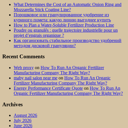
What Determines the Cost of an Automatic Onion Ring and
Mozzarella Stick Coating Line?
Порошковое или гранулированное удобрение из
куриного помета: какую линию выгоднее купить
How to Plan a Water-Soluble Fertilizer Production Line
Poudre ou granulés : quelle trajectoire industrielle pour un
projet d’engrais organique ?
Как организовать стабильное производство удобрений
методом дисковой грануляции?
Recent Comments
Web proxy
on
How To Run An Organic Fertilizer
Manufacturing Company The Right Way?
maby nail salon near me
on
How To Run An Organic
Fertilizer Manufacturing Company The Right Way?
Energy Performance Certificate Quote
on
How To Run An
Organic Fertilizer Manufacturing Company The Right Way?
Archives
August 2026
July 2026
June 2026