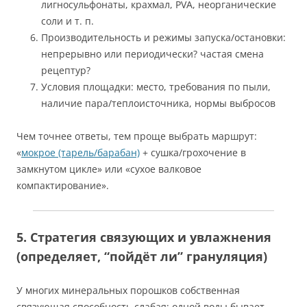
лигносульфонаты, крахмал, PVA, неорганические
соли и т. п.
Производительность и режимы запуска/остановки:
непрерывно или периодически? частая смена
рецептур?
Условия площадки: место, требования по пыли,
наличие пара/теплоисточника, нормы выбросов
Чем точнее ответы, тем проще выбрать маршрут:
«
мокрое (тарель/барабан)
+ сушка/грохочение в
замкнутом цикле» или «сухое валковое
компактирование».
5. Стратегия связующих и увлажнения
(определяет, “пойдёт ли” грануляция)
У многих минеральных порошков собственная
связующая способность слабая; одной воды бывает