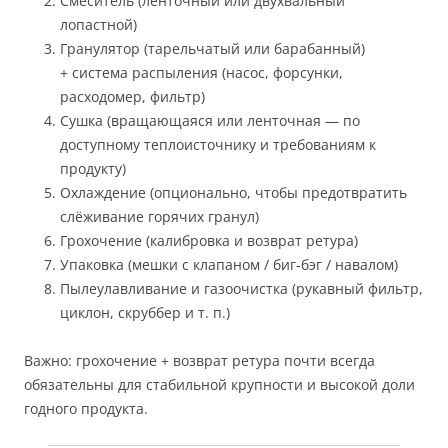
Смеситель (ленточный или двухвальный
лопастной)
Гранулятор (тарельчатый или барабанный)
+ система распыления (насос, форсунки,
расходомер, фильтр)
Сушка (вращающаяся или ленточная — по
доступному теплоисточнику и требованиям к
продукту)
Охлаждение (опционально, чтобы предотвратить
слёживание горячих гранул)
Грохочение (калибровка и возврат ретура)
Упаковка (мешки с клапаном / биг-бэг / навалом)
Пылеулавливание и газоочистка (рукавный фильтр,
циклон, скруббер и т. п.)
Важно: грохочение + возврат ретура почти всегда
обязательны для стабильной крупности и высокой доли
годного продукта.