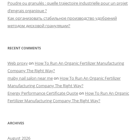
Poudre ou granulés : quelle trajectoire industrielle pour un projet
d’engrais organique ?
Как организовать стабильное производство удобрений
методом дисковой грануляции?
RECENT COMMENTS
Web proxy
on
How To Run An Organic Fertilizer Manufacturing
Company The Right Way?
maby nail salon near me
on
How To Run An Organic Fertilizer
Manufacturing Company The Right Way?
Energy Performance Certificate Quote
on
How To Run An Organic
Fertilizer Manufacturing Company The Right Way?
ARCHIVES
August 2026