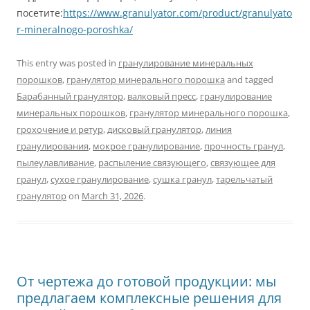
посетите:
https://www.granulyator.com/product/granulyato
r-mineralnogo-poroshka/
This entry was posted in
гранулирование минеральных
порошков
,
гранулятор минерального порошка
and tagged
Барабанный гранулятор
,
валковый пресс
,
гранулирование
минеральных порошков
,
гранулятор минерального порошка
,
грохочение и ретур
,
дисковый гранулятор
,
линия
гранулирования
,
мокрое гранулирование
,
прочность гранул
,
пылеулавливание
,
распыление связующего
,
связующее для
гранул
,
сухое гранулирование
,
сушка гранул
,
тарельчатый
гранулятор
on
March 31, 2026
.
От чертежа до готовой продукции: мы
предлагаем комплексные решения для