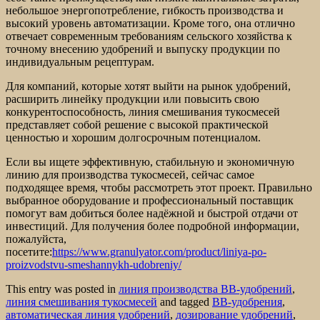
небольшое энергопотребление, гибкость производства и
высокий уровень автоматизации. Кроме того, она отлично
отвечает современным требованиям сельского хозяйства к
точному внесению удобрений и выпуску продукции по
индивидуальным рецептурам.
Для компаний, которые хотят выйти на рынок удобрений,
расширить линейку продукции или повысить свою
конкурентоспособность, линия смешивания тукосмесей
представляет собой решение с высокой практической
ценностью и хорошим долгосрочным потенциалом.
Если вы ищете эффективную, стабильную и экономичную
линию для производства тукосмесей, сейчас самое
подходящее время, чтобы рассмотреть этот проект. Правильно
выбранное оборудование и профессиональный поставщик
помогут вам добиться более надёжной и быстрой отдачи от
инвестиций. Для получения более подробной информации,
пожалуйста,
посетите:
https://www.granulyator.com/product/liniya-po-
proizvodstvu-smeshannykh-udobreniy/
This entry was posted in
линия производства BB-удобрений
,
линия смешивания тукосмесей
and tagged
BB-удобрения
,
автоматическая линия удобрений
,
дозирование удобрений
,