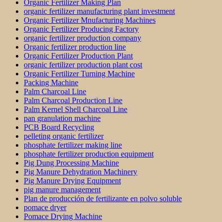
Organic Fertilizer Making Plan
organic fertilizer manufacturing plant investment
Organic Fertilizer Mnufacturing Machines
Organic Fertilizer Producing Factory
organic fertilizer production company
Organic fertilizer production line
Organic Fertilizer Production Plant
organic fertilizer production plant cost
Organic Fertilizer Turning Machine
Packing Machine
Palm Charcoal Line
Palm Charcoal Production Line
Palm Kernel Shell Charcoal Line
pan granulation machine
PCB Board Recycling
pelleting organic fertilizer
phosphate fertilizer making line
phosphate fertilizer production equipment
Pig Dung Processing Machine
Pig Manure Dehydration Machinery
Pig Manure Drying Equipment
pig manure management
Plan de producción de fertilizante en polvo soluble
pomace dryer
Pomace Drying Machine