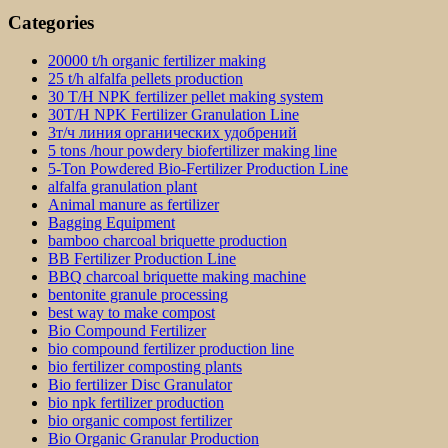
Categories
20000 t/h organic fertilizer making
25 t/h alfalfa pellets production
30 T/H NPK fertilizer pellet making system
30T/H NPK Fertilizer Granulation Line
3т/ч линия органических удобрений
5 tons /hour powdery biofertilizer making line
5-Ton Powdered Bio-Fertilizer Production Line
alfalfa granulation plant
Animal manure as fertilizer
Bagging Equipment
bamboo charcoal briquette production
BB Fertilizer Production Line
BBQ charcoal briquette making machine
bentonite granule processing
best way to make compost
Bio Compound Fertilizer
bio compound fertilizer production line
bio fertilizer composting plants
Bio fertilizer Disc Granulator
bio npk fertilizer production
bio organic compost fertilizer
Bio Organic Granular Production