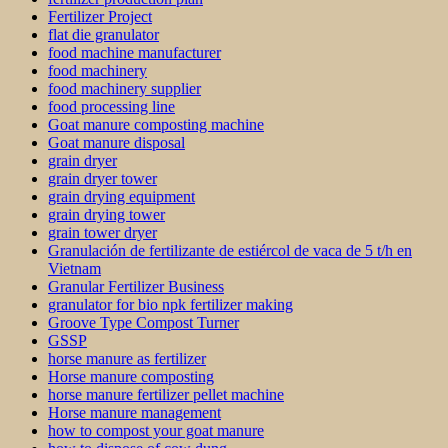
Fertilizer Project
flat die granulator
food machine manufacturer
food machinery
food machinery supplier
food processing line
Goat manure composting machine
Goat manure disposal
grain dryer
grain dryer tower
grain drying equipment
grain drying tower
grain tower dryer
Granulación de fertilizante de estiércol de vaca de 5 t/h en
Vietnam
Granular Fertilizer Business
granulator for bio npk fertilizer making
Groove Type Compost Turner
GSSP
horse manure as fertilizer
Horse manure composting
horse manure fertilizer pellet machine
Horse manure management
how to compost your goat manure