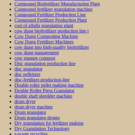
Compound Biofertilizer Manufacturing Plant
Compound fertilizer granulation machine
Compound Fertilizer Production Line
Compound Fertilizer Production Plant
cost of alfalfa granulation plant
cow dung biofertilizer production line i
Cow Dung Composting Machine
Cow Dung Fertilizer Machines
cow dung into high-quality biofertilizer
cow dung management
cow manure compost
Disc granulation production line
disc granulator
disc pelletizer
disc-fertilizer-production-line
Double roller pellet making machine
Double Roller Press Granulator
double shaft shredder machine
drum dryer
drum dryer machine
Drum granulator
Drum granulator design
Dry granulation for fertilizer making
Dry Granulation Technology
e-waste recycling