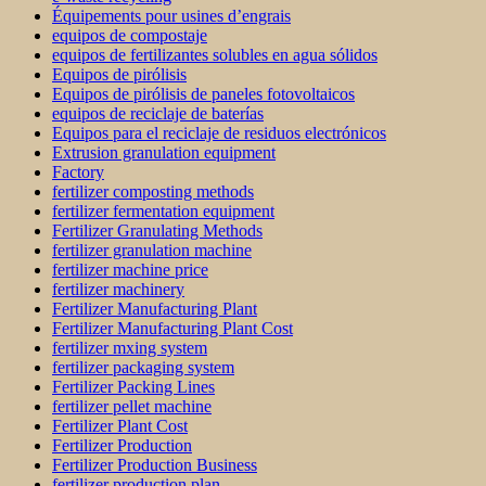
Équipements pour usines d’engrais
equipos de compostaje
equipos de fertilizantes solubles en agua sólidos
Equipos de pirólisis
Equipos de pirólisis de paneles fotovoltaicos
equipos de reciclaje de baterías
Equipos para el reciclaje de residuos electrónicos
Extrusion granulation equipment
Factory
fertilizer composting methods
fertilizer fermentation equipment
Fertilizer Granulating Methods
fertilizer granulation machine
fertilizer machine price
fertilizer machinery
Fertilizer Manufacturing Plant
Fertilizer Manufacturing Plant Cost
fertilizer mxing system
fertilizer packaging system
Fertilizer Packing Lines
fertilizer pellet machine
Fertilizer Plant Cost
Fertilizer Production
Fertilizer Production Business
fertilizer production plan