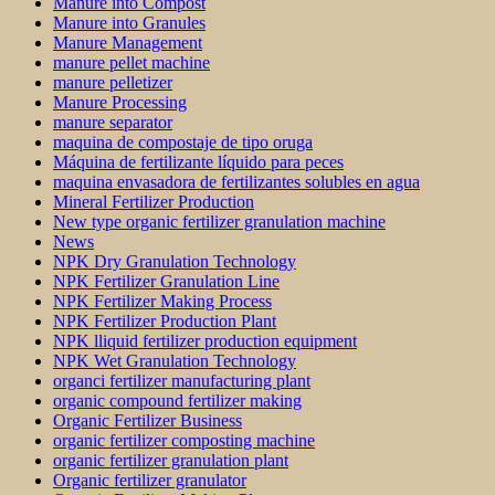
Manure into Compost
Manure into Granules
Manure Management
manure pellet machine
manure pelletizer
Manure Processing
manure separator
maquina de compostaje de tipo oruga
Máquina de fertilizante líquido para peces
maquina envasadora de fertilizantes solubles en agua
Mineral Fertilizer Production
New type organic fertilizer granulation machine
News
NPK Dry Granulation Technology
NPK Fertilizer Granulation Line
NPK Fertilizer Making Process
NPK Fertilizer Production Plant
NPK lliquid fertilizer production equipment
NPK Wet Granulation Technology
organci fertilizer manufacturing plant
organic compound fertilizer making
Organic Fertilizer Business
organic fertilizer composting machine
organic fertilizer granulation plant
Organic fertilizer granulator