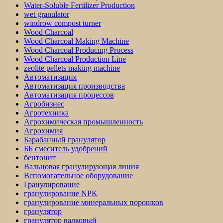
Water-Soluble Fertilizer Production
wet granulator
windrow compost turner
Wood Charcoal
Wood Charcoal Making Machine
Wood Charcoal Producing Process
Wood Charcoal Production Line
zeolite pellets making machine
Автоматизация
Автоматизация производства
Автоматизация процессов
Агробизнес
Агротехника
Агрохимическая промышленность
Агрохимия
Барабанный гранулятор
ББ смеситель удобрений
бентонит
Вальцовая гранулирующая линия
Вспомогательное оборудование
Гранулирование
гранулирование NPK
гранулирование минеральных порошков
гранулятор
гранулятор валковый