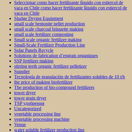
Seleccionar como hacer fertilizante líquido con estiercol de
vaca en Chile como hacer fertilizante líquido con estiercol de
vaca en Chile
Sludge Drying Equipment
small scale bentonite pellet production
small scale charcoal briquette making
small scale fertilizer composting
Small scale organic fertilizer making
Small-Scale Fertilizer Production Line
Solar Panels Recycle
Solutions de fabrication d’engrais organiques
SSP fertilizer making
stirring teeth organic fertilizer pelletizer
Supplier
Tecnología de granulación de fertilizantes solubles de 10 t/h
the price of making biofertilizer
The production of bio-compound fertilizers
tower dryer
tower grain dryer
TSP удобрения
Uncategorized
vegetable processing line
vegetable processing machine
Venue
water soluble fertilizer production line