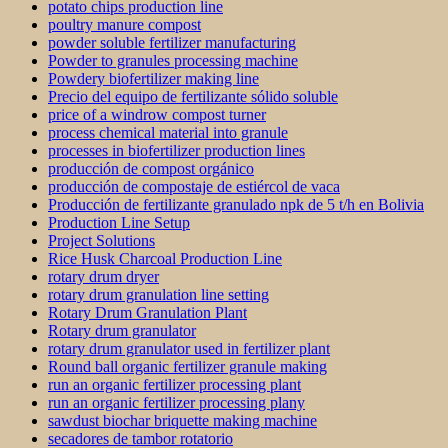
potato chips production line
poultry manure compost
powder soluble fertilizer manufacturing
Powder to granules processing machine
Powdery biofertilizer making line
Precio del equipo de fertilizante sólido soluble
price of a windrow compost turner
process chemical material into granule
processes in biofertilizer production lines
producción de compost orgánico
producción de compostaje de estiércol de vaca
Producción de fertilizante granulado npk de 5 t/h en Bolivia
Production Line Setup
Project Solutions
Rice Husk Charcoal Production Line
rotary drum dryer
rotary drum granulation line setting
Rotary Drum Granulation Plant
Rotary drum granulator
rotary drum granulator used in fertilizer plant
Round ball organic fertilizer granule making
run an organic fertilizer processing plant
run an organic fertilizer processing plany
sawdust biochar briquette making machine
secadores de tambor rotatorio