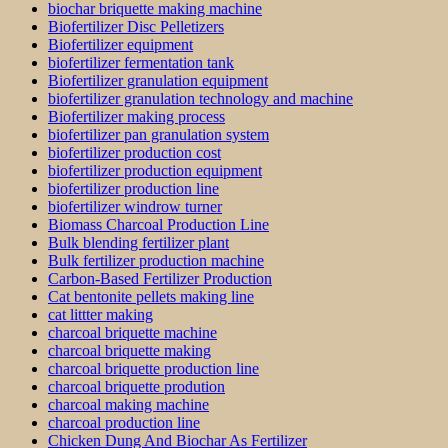
biochar briquette making machine
Biofertilizer Disc Pelletizers
Biofertilizer equipment
biofertilizer fermentation tank
Biofertilizer granulation equipment
biofertilizer granulation technology and machine
Biofertilizer making process
biofertilizer pan granulation system
biofertilizer production cost
biofertilizer production equipment
biofertilizer production line
biofertilizer windrow turner
Biomass Charcoal Production Line
Bulk blending fertilizer plant
Bulk fertilizer production machine
Carbon-Based Fertilizer Production
Cat bentonite pellets making line
cat littter making
charcoal briquette machine
charcoal briquette making
charcoal briquette production line
charcoal briquette prodution
charcoal making machine
charcoal production line
Chicken Dung And Biochar As Fertilizer