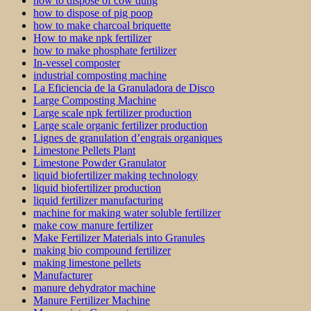
how to dispose of cow dung
how to dispose of pig poop
how to make charcoal briquette
How to make npk fertilizer
how to make phosphate fertilizer
In-vessel composter
industrial composting machine
La Eficiencia de la Granuladora de Disco
Large Composting Machine
Large scale npk fertilizer production
Large scale organic fertilizer production
Lignes de granulation d’engrais organiques
Limestone Pellets Plant
Limestone Powder Granulator
liquid biofertilizer making technology
liquid biofertilizer production
liquid fertilizer manufacturing
machine for making water soluble fertilizer
make cow manure fertilizer
Make Fertilizer Materials into Granules
making bio compound fertilizer
making limestone pellets
Manufacturer
manure dehydrator machine
Manure Fertilizer Machine