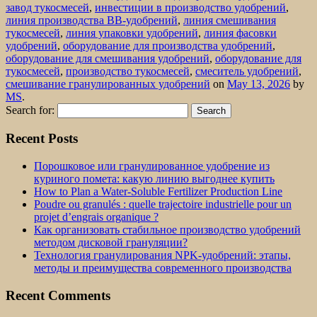
завод тукосмесей
,
инвестиции в производство удобрений
,
линия производства BB-удобрений
,
линия смешивания
тукосмесей
,
линия упаковки удобрений
,
линия фасовки
удобрений
,
оборудование для производства удобрений
,
оборудование для смешивания удобрений
,
оборудование для
тукосмесей
,
производство тукосмесей
,
смеситель удобрений
,
смешивание гранулированных удобрений
on
May 13, 2026
by
MS
.
Search for:
Recent Posts
Порошковое или гранулированное удобрение из
куриного помета: какую линию выгоднее купить
How to Plan a Water-Soluble Fertilizer Production Line
Poudre ou granulés : quelle trajectoire industrielle pour un
projet d’engrais organique ?
Как организовать стабильное производство удобрений
методом дисковой грануляции?
Технология гранулирования NPK-удобрений: этапы,
методы и преимущества современного производства
Recent Comments