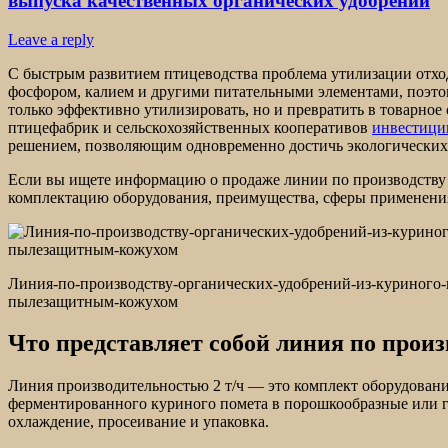
выпуска качественных органических удобрений
Leave a reply
С быстрым развитием птицеводства проблема утилизации отход
фосфором, калием и другими питательными элементами, поэто
только эффективно утилизировать, но и превратить в товарно
птицефабрик и сельскохозяйственных кооперативов
инвестиции
решением, позволяющим одновременно достичь экологических
Если вы ищете информацию о продаже линии по производству о
комплектацию оборудования, преимущества, сферы применения
Линия-по-производству-органических-удобрений-из-куриного-
пылезащитным-кожухом
Что представляет собой линия по произ
Линия производительностью 2 т/ч — это комплект оборудован
ферментированного куриного помета в порошкообразные или гр
охлаждение, просеивание и упаковка.