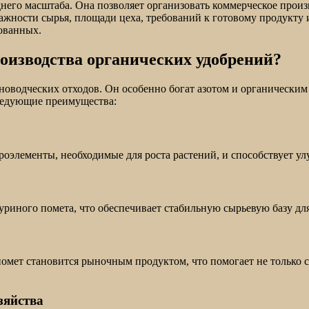
днего масштаба. Она позволяет организовать коммерческое прои
ажности сырья, площади цеха, требований к готовому продукту 
ованных.
оизводства органических удобрений?
водческих отходов. Он особенно богат азотом и органическим 
следующие преимущества:
кроэлементы, необходимые для роста растений, и способствует 
риного помета, что обеспечивает стабильную сырьевую базу дл
мет становится рыночным продуктом, что помогает не только с
зяйства