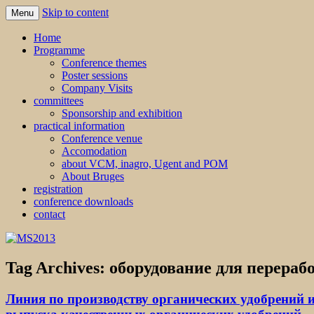
Skip to content
Menu
MS2013
Home
Programme
Conference themes
Poster sessions
Company Visits
committees
Sponsorship and exhibition
practical information
Conference venue
Accomodation
about VCM, inagro, Ugent and POM
About Bruges
registration
conference downloads
contact
Tag Archives:
оборудование для перераб
Линия по производству органических удобрений и