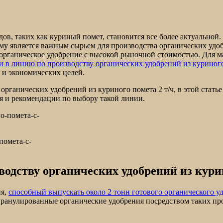
ов, таких как куриный помет, становится все более актуальной
му является важным сырьем для производства органических удо
е органическое удобрение с высокой рыночной стоимостью. Для 
 в линию по производству органических удобрений из куриного
 и экономических целей.
рганических удобрений из куриного помета 2 т/ч, в этой стать
 и рекомендации по выбору такой линии.
помета-с-
водству органических удобрений из курин
ия,
способный выпускать около 2 тонн готового органического уд
анулированные органические удобрения посредством таких проц