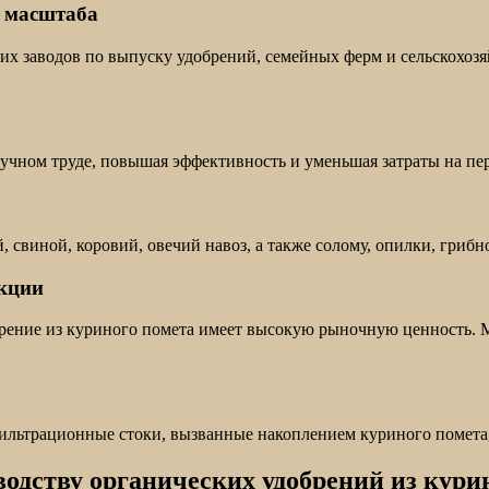
о масштаба
них заводов по выпуску удобрений, семейных ферм и сельскохоз
ручном труде, повышая эффективность и уменьшая затраты на пе
свиной, коровий, овечий навоз, а также солому, опилки, грибно
укции
брение из куриного помета имеет высокую рыночную ценность. 
фильтрационные стоки, вызванные накоплением куриного помета
одству органических удобрений из курин