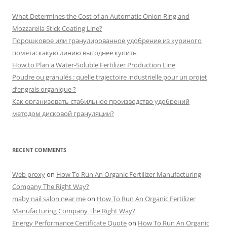
What Determines the Cost of an Automatic Onion Ring and
Mozzarella Stick Coating Line?
Порошковое или гранулированное удобрение из куриного
помета: какую линию выгоднее купить
How to Plan a Water-Soluble Fertilizer Production Line
Poudre ou granulés : quelle trajectoire industrielle pour un projet
d’engrais organique ?
Как организовать стабильное производство удобрений
методом дисковой грануляции?
RECENT COMMENTS
Web proxy
on
How To Run An Organic Fertilizer Manufacturing
Company The Right Way?
maby nail salon near me
on
How To Run An Organic Fertilizer
Manufacturing Company The Right Way?
Energy Performance Certificate Quote
on
How To Run An Organic