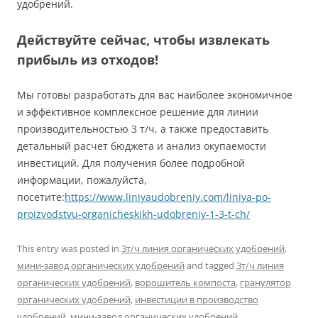
удобрений.
Действуйте сейчас, чтобы извлекать
прибыль из отходов!
Мы готовы разработать для вас наиболее экономичное
и эффективное комплексное решение для линии
производительностью 3 т/ч, а также предоставить
детальный расчет бюджета и анализ окупаемости
инвестиций. Для получения более подробной
информации, пожалуйста,
посетите:
https://www.liniyaudobreniy.com/liniya-po-
proizvodstvu-organicheskikh-udobreniy-1-3-t-ch/
This entry was posted in
3т/ч линия органических удобрений
,
мини-завод органических удобрений
and tagged
3т/ч линия
органических удобрений
,
ворошитель компоста
,
гранулятор
органических удобрений
,
инвестиции в производство
удобрений
,
мини-завод органических удобрений
,