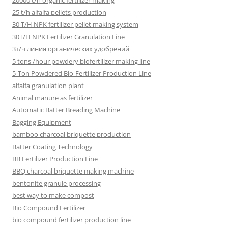
20000 t/h organic fertilizer making
25 t/h alfalfa pellets production
30 T/H NPK fertilizer pellet making system
30T/H NPK Fertilizer Granulation Line
3т/ч линия органических удобрений
5 tons /hour powdery biofertilizer making line
5-Ton Powdered Bio-Fertilizer Production Line
alfalfa granulation plant
Animal manure as fertilizer
Automatic Batter Breading Machine
Bagging Equipment
bamboo charcoal briquette production
Batter Coating Technology
BB Fertilizer Production Line
BBQ charcoal briquette making machine
bentonite granule processing
best way to make compost
Bio Compound Fertilizer
bio compound fertilizer production line