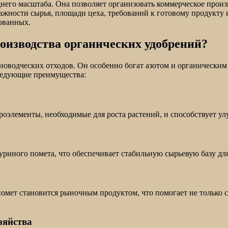
днего масштаба. Она позволяет организовать коммерческое прои
ажности сырья, площади цеха, требований к готовому продукту 
ованных.
оизводства органических удобрений?
водческих отходов. Он особенно богат азотом и органическим 
следующие преимущества:
кроэлементы, необходимые для роста растений, и способствует 
риного помета, что обеспечивает стабильную сырьевую базу дл
мет становится рыночным продуктом, что помогает не только с
зяйства