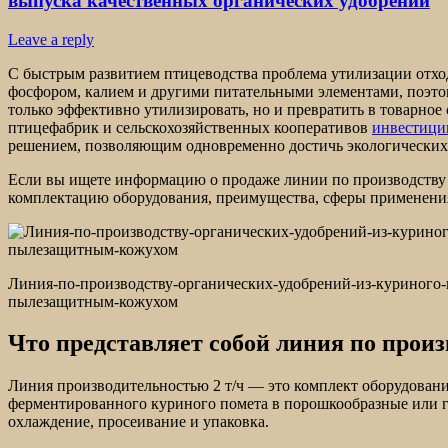
выпуска качественных органических удобрений
Leave a reply
С быстрым развитием птицеводства проблема утилизации отход
фосфором, калием и другими питательными элементами, поэто
только эффективно утилизировать, но и превратить в товарно
птицефабрик и сельскохозяйственных кооперативов
инвестиции
решением, позволяющим одновременно достичь экологических
Если вы ищете информацию о продаже линии по производству о
комплектацию оборудования, преимущества, сферы применения
Линия-по-производству-органических-удобрений-из-куриного-
пылезащитным-кожухом
Что представляет собой линия по произ
Линия производительностью 2 т/ч — это комплект оборудован
ферментированного куриного помета в порошкообразные или гр
охлаждение, просеивание и упаковка.