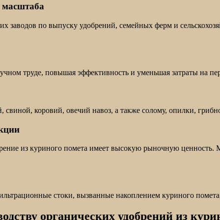
о масштаба
них заводов по выпуску удобрений, семейных ферм и сельскохоз
ручном труде, повышая эффективность и уменьшая затраты на пе
свиной, коровий, овечий навоз, а также солому, опилки, грибно
укции
брение из куриного помета имеет высокую рыночную ценность. 
фильтрационные стоки, вызванные накоплением куриного помета
одству органических удобрений из курин