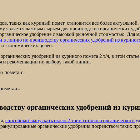
ов, таких как куриный помет, становится все более актуальной
му является важным сырьем для производства органических удо
е органическое удобрение с высокой рыночной стоимостью. Для 
 в линию по производству органических удобрений из куриного
 и экономических целей.
рганических удобрений из куриного помета 2 т/ч, в этой стать
 и рекомендации по выбору такой линии.
помета-с-
водству органических удобрений из курин
ия,
способный выпускать около 2 тонн готового органического уд
анулированные органические удобрения посредством таких проц