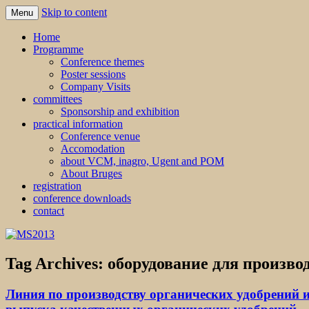
Skip to content
Menu
MS2013
Home
Programme
Conference themes
Poster sessions
Company Visits
committees
Sponsorship and exhibition
practical information
Conference venue
Accomodation
about VCM, inagro, Ugent and POM
About Bruges
registration
conference downloads
contact
Tag Archives:
оборудование для произво
Линия по производству органических удобрений и