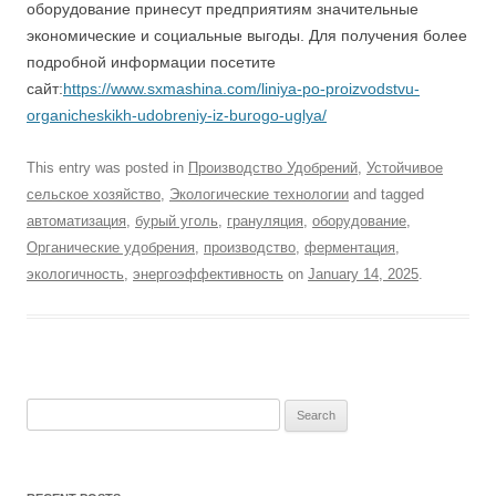
оборудование принесут предприятиям значительные
экономические и социальные выгоды. Для получения более
подробной информации посетите
сайт:
https://www.sxmashina.com/liniya-po-proizvodstvu-
organicheskikh-udobreniy-iz-burogo-uglya/
This entry was posted in
Производство Удобрений
,
Устойчивое
сельское хозяйство
,
Экологические технологии
and tagged
автоматизация
,
бурый уголь
,
грануляция
,
оборудование
,
Органические удобрения
,
производство
,
ферментация
,
экологичность
,
энергоэффективность
on
January 14, 2025
.
Search
for: