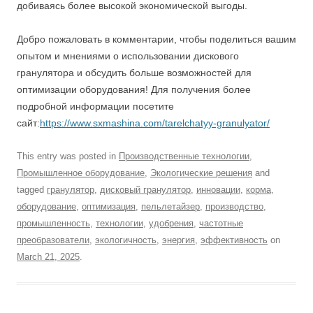
добиваясь более высокой экономической выгоды.
Добро пожаловать в комментарии, чтобы поделиться вашим
опытом и мнениями о использовании дискового
гранулятора и обсудить больше возможностей для
оптимизации оборудования! Для получения более
подробной информации посетите
сайт:
https://www.sxmashina.com/tarelchatyy-granulyator/
This entry was posted in
Производственные технологии
,
Промышленное оборудование
,
Экологические решения
and
tagged
гранулятор
,
дисковый гранулятор
,
инновации
,
корма
,
оборудование
,
оптимизация
,
пельлетайзер
,
производство
,
промышленность
,
технологии
,
удобрения
,
частотные
преобразователи
,
экологичность
,
энергия
,
эффективность
on
March 21, 2025
.