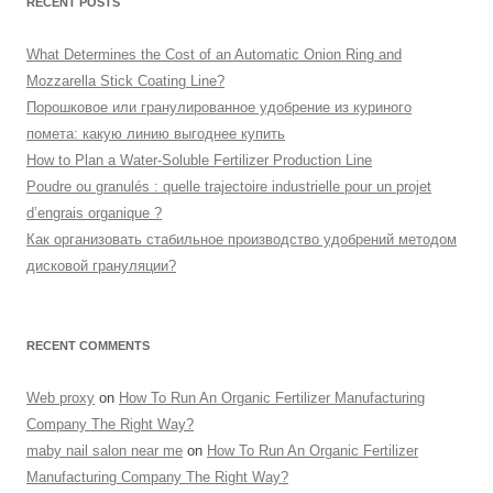
RECENT POSTS
What Determines the Cost of an Automatic Onion Ring and
Mozzarella Stick Coating Line?
Порошковое или гранулированное удобрение из куриного
помета: какую линию выгоднее купить
How to Plan a Water-Soluble Fertilizer Production Line
Poudre ou granulés : quelle trajectoire industrielle pour un projet
d’engrais organique ?
Как организовать стабильное производство удобрений методом
дисковой грануляции?
RECENT COMMENTS
Web proxy
on
How To Run An Organic Fertilizer Manufacturing
Company The Right Way?
maby nail salon near me
on
How To Run An Organic Fertilizer
Manufacturing Company The Right Way?