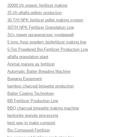
20000 t/h organic fertilizer making
25 t/h alfalfa pellets production
30 T/H NPK fertilizer pellet making system
30T/H NPK Fertilizer Granulation Line
3т/ч линия органических удобрений
5 tons /hour powdery biofertilizer making line
5-Ton Powdered Bio-Fertilizer Production Line
alfalfa granulation plant
Animal manure as fertilizer
Automatic Batter Breading Machine
Bagging Equipment
bamboo charcoal briquette production
Batter Coating Technology
BB Fertilizer Production Line
BBQ charcoal briquette making machine
bentonite granule processing
best way to make compost
Bio Compound Fertilizer