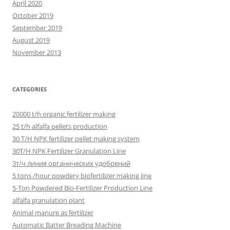
April 2020
October 2019
September 2019
August 2019
November 2013
CATEGORIES
20000 t/h organic fertilizer making
25 t/h alfalfa pellets production
30 T/H NPK fertilizer pellet making system
30T/H NPK Fertilizer Granulation Line
3т/ч линия органических удобрений
5 tons /hour powdery biofertilizer making line
5-Ton Powdered Bio-Fertilizer Production Line
alfalfa granulation plant
Animal manure as fertilizer
Automatic Batter Breading Machine