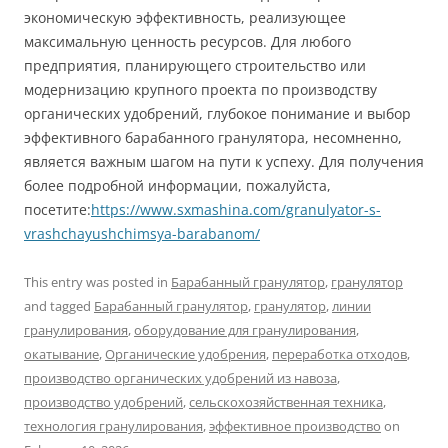
экономическую эффективность, реализующее
максимальную ценность ресурсов. Для любого
предприятия, планирующего строительство или
модернизацию крупного проекта по производству
органических удобрений, глубокое понимание и выбор
эффективного барабанного гранулятора, несомненно,
является важным шагом на пути к успеху. Для получения
более подробной информации, пожалуйста,
посетите:
https://www.sxmashina.com/granulyator-s-
vrashchayushchimsya-barabanom/
This entry was posted in
Барабанный гранулятор
,
гранулятор
and tagged
Барабанный гранулятор
,
гранулятор
,
линии
гранулирования
,
оборудование для гранулирования
,
окатывание
,
Органические удобрения
,
переработка отходов
,
производство органических удобрений из навоза
,
производство удобрений
,
сельскохозяйственная техника
,
технология гранулирования
,
эффективное производство
on