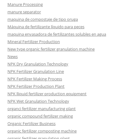
Manure Processing
manure separator
maquina de compostaje de tipo oruga
Máquina de fertilizante líquido para peces
maquina envasadora de fertilizantes solubles en agua
Mineral Fertilizer Production
New type organic fertilizer granulation machine
News
NPK Dry Granulation Technology
NPK Fertilizer Granulation Line
NPK Fertilizer Making Process
NPK Fertilizer Production Plant
NPK lliquid fertilizer production equipment
NPK Wet Granulation Technology
organci fertilizer manufacturing plant
organic compound fertilizer making
Organic Fertilizer Business
organic fertilizer composting machine
organic fertilizer granulation plant