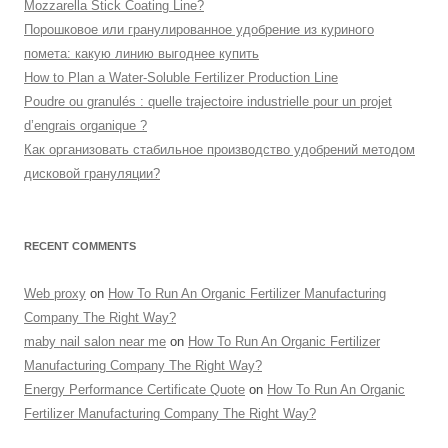
Mozzarella Stick Coating Line?
Порошковое или гранулированное удобрение из куриного
помета: какую линию выгоднее купить
How to Plan a Water-Soluble Fertilizer Production Line
Poudre ou granulés : quelle trajectoire industrielle pour un projet
d’engrais organique ?
Как организовать стабильное производство удобрений методом
дисковой грануляции?
RECENT COMMENTS
Web proxy
on
How To Run An Organic Fertilizer Manufacturing
Company The Right Way?
maby nail salon near me
on
How To Run An Organic Fertilizer
Manufacturing Company The Right Way?
Energy Performance Certificate Quote
on
How To Run An Organic
Fertilizer Manufacturing Company The Right Way?