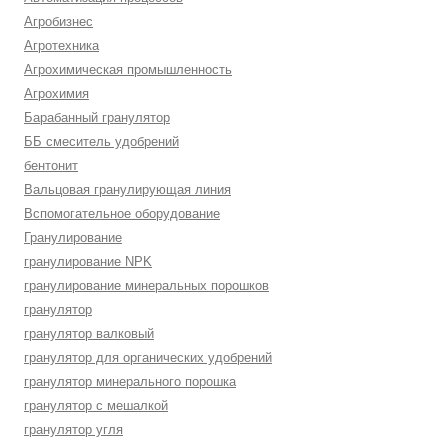
Агробизнес
Агротехника
Агрохимическая промышленность
Агрохимия
Барабанный гранулятор
ББ смеситель удобрений
бентонит
Вальцовая гранулирующая линия
Вспомогательное оборудование
Гранулирование
гранулирование NPK
гранулирование минеральных порошков
гранулятор
гранулятор валковый
гранулятор для органических удобрений
гранулятор минерального порошка
гранулятор с мешалкой
гранулятор угля