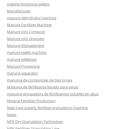
making limestone pellets
Manufacturer
manure dehydrator machine
Manure Fertilizer Machine
Manure into Compost
Manure into Granules
Manure Management
manure pellet machine
manure pelletizer
Manure Processing
manure separator
maquina de compostaje de tipo oruga
Máquina de fertilizante líquido para peces
maquina envasadora de fertilizantes solubles en agua
Mineral Fertilizer Production
New type organic fertilizer granulation machine
News
NPK Dry Granulation Technology
NPK Fertilizer Granulation Line