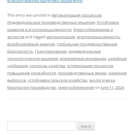
granulirovaniya-kaliynykh-udobreniy/
This entry was posted in
Автоматизация процессов
,
Индивидуальные производственные решения
,
Устойчивое
развитие в агропромышленности
,
Энергосбережение и
экология
and tagged
автоматизация
,
агропромышленность
,
возобновляемая энергия
,
глобальная продовольственная
безопасность
,
Гранулирование
,
индивидуальные
технологические решения
,
инженерные инновации
,
калийные
удобрения
,
контроль качества
,
оптимизация процессов
,
повышение урожайности
,
производственные линии
,
снижение
выбросов
,
устойчивое сельское хозяйство
,
экологически
безопасное производство
,
энергосбережение
on
June 11, 2024
.
Search
for: