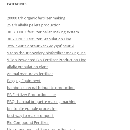
CATEGORIES
20000 t/h organic fertilizer making
25 t/h alfalfa pellets production
30 T/H NPK fertilizer pellet making system
30T/H NPK Fertilizer Granulation Line
3т/ч линия органических удобрений
5 tons /hour powdery biofertilizer making line
5-Ton Powdered Bio-Fertilizer Production Line
alfalfa granulation plant
Animal manure as fertilizer
Bagging Equipment
bamboo charcoal briquette production
BB Fertilizer Production Line
BBQ charcoal briquette making machine
bentonite granule processing
best way to make compost
Bio Compound Fertilizer
bio compound fertilizer production line