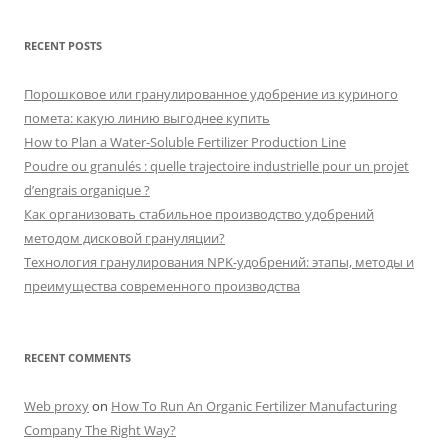
RECENT POSTS
Порошковое или гранулированное удобрение из куриного
помета: какую линию выгоднее купить
How to Plan a Water-Soluble Fertilizer Production Line
Poudre ou granulés : quelle trajectoire industrielle pour un projet
d’engrais organique ?
Как организовать стабильное производство удобрений
методом дисковой грануляции?
Технология гранулирования NPK-удобрений: этапы, методы и
преимущества современного производства
RECENT COMMENTS
Web proxy
on
How To Run An Organic Fertilizer Manufacturing
Company The Right Way?