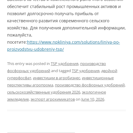
обеспечит стабильный рост промышленных активов и
позволит долгосрочно получать прибыль от
качественного развития современного сельского
хозяйства. Для получения дополнительной информации,
пожалуйста,
посетите:
https://www.npkliniya.com/solutions/liniya-po-
proizvodstvu-udobreniy-tsp/
This entry was posted in
TSP удобрения
,
производство
фосфорных удобрений
and tagged
TSP удобрения
,
двойной
суперфосфат
,
инвестиции в агробизнес
,
инвестиционные
перспективы агропрома
,
производство фосфорных удобрений
,
сельскохозяйственные удобрения 2026
,
экологичное
земледелие
,
экспорт агрохимикатов
on
June 10, 2026
.