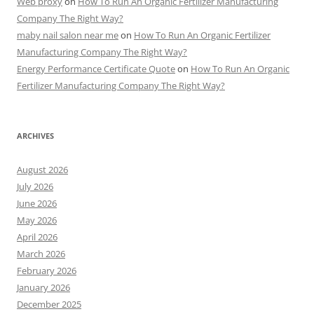
Web proxy
on
How To Run An Organic Fertilizer Manufacturing
Company The Right Way?
maby nail salon near me
on
How To Run An Organic Fertilizer
Manufacturing Company The Right Way?
Energy Performance Certificate Quote
on
How To Run An Organic
Fertilizer Manufacturing Company The Right Way?
ARCHIVES
August 2026
July 2026
June 2026
May 2026
April 2026
March 2026
February 2026
January 2026
December 2025