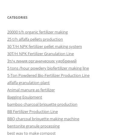
CATEGORIES
20000 t/h organic fertilizer making
25 t/h alfalfa pellets production
30 T/H NPK fertilizer pellet making system
30T/H NPK Fertilizer Granulation Line
3т/ч линия органических удобрений
5 tons /hour powdery biofertilizer making line
5-Ton Powdered Bio-Fertilizer Production Line
alfalfa granulation plant
Animal manure as fertilizer
Bagging Equipment
bamboo charcoal briquette production
BB Fertilizer Production Line
BBQ charcoal briquette making machine
bentonite granule processing
best way to make compost