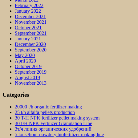
February 2022
January 2022
December 2021
November 2021
October 2021
September 2021
January 2021
December 2020
September 2020
May 2020
April 2020
October 2019
September 2019
August 2019
November 2013
Categories
20000 t/h organic fertilizer making
25 t/h alfalfa pellets production
30 T/H NPK fertilizer pellet making system
30T/H NPK Fertilizer Granulation Line
3т/ч линия органических удобрений
5 tons /hour powdery biofertilizer making line