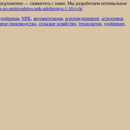
предложение — свяжитесь с нами. Мы разработаем оптимальное
a-po-proizvodstvu-npk-udobreniya-1-10-t-ch/
удобрения
,
NPK
,
автоматизация
,
агропредприятие
,
агрохимия
,
ное производство
,
сельское хозяйство
,
технологии
,
удобрение
,