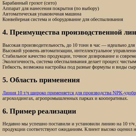
Барабанный грохот (сито)
Аппарат для нанесения покрытия (по выбору)
Автоматическая упаковочная машина
Конвейерная система и оборудование для обеспыливания
4. Преимущества производственной ли
Высокая производительность, до 10 тонн в час — идеально дл
Высокий уровень автоматизации, интеллектуальное управлен
Стабильное качество продукции, точное дозирование и совре
Экологичность, система обеспыливания делает процесс чисты
Гибкость, возможна настройка под разные формулы и виды сыр
5. Область применения
Линия 10 т/ч широко применяется для производства NPK-удоб
агрохолдингах, агропромышленных парках и кооперативах.
6. Пример реализации
Недавно мы успешно поставили и установили линию на 10 т/ч д
продукции соответствуют ожиданиям. Клиент высоко оценил н