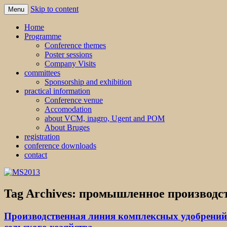
Skip to content
Menu
MS2013
Home
Programme
Conference themes
Poster sessions
Company Visits
committees
Sponsorship and exhibition
practical information
Conference venue
Accomodation
about VCM, inagro, Ugent and POM
About Bruges
registration
conference downloads
contact
Tag Archives:
промышленное производс
Производственная линия комплексных удобрений 