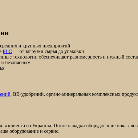
нии
я средних и крупных предприятий
ие
PLC
— от загрузки сырья до упаковки
менные технологии обеспечивают равномерность и нужный соста
м и безопасным
ья
рений
, BB-удобрений, органо-минеральных комплексных продукт
ля клиента из Украины. После наладки оборудование показало с
аше оборудование и сервис.