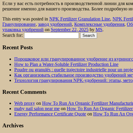
Если у вас есть потребность в производственной линии для к
решение именно для вашего производства. Более подробную и
This entry was posted in
NPK Fertilizer Granulation Line
,
NPK Fertil
Гранулирование
,
завод удобрений
,
Комплексные удобрения
,
Об
упаковка удобрений
on
September 22, 2025
by
MS
.
Search for:
Recent Posts
Порошковое или гранулированное удобрение из куриног
How to Plan a Water-Soluble Fertilizer Production Line
Poudre ou granulés : quelle trajectoire industrielle pour un proj
Как организовать стабильное производство удобрений м
Технология гранулирования NPK-удобрений: этапы, мет
Recent Comments
Web proxy
on
How To Run An Organic Fertilizer Manufactu
maby nail salon near me
on
How To Run An Organic Fertilize
Energy Performance Certificate Quote
on
How To Run An Orga
Archives