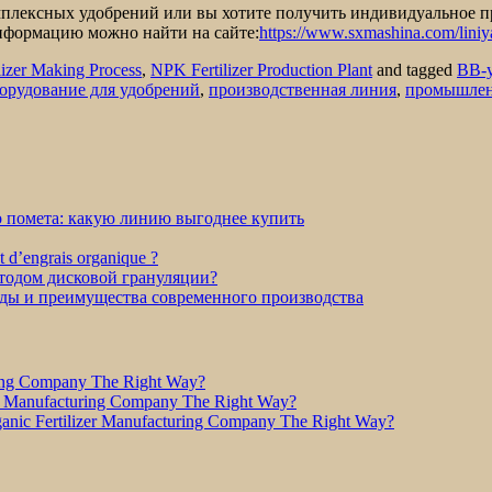
омплексных удобрений или вы хотите получить индивидуальное 
нформацию можно найти на сайте:
https://www.sxmashina.com/liniy
izer Making Process
,
NPK Fertilizer Production Plant
and tagged
BB-
орудование для удобрений
,
производственная линия
,
промышлен
о помета: какую линию выгоднее купить
et d’engrais organique ?
етодом дисковой грануляции?
оды и преимущества современного производства
ring Company The Right Way?
r Manufacturing Company The Right Way?
nic Fertilizer Manufacturing Company The Right Way?