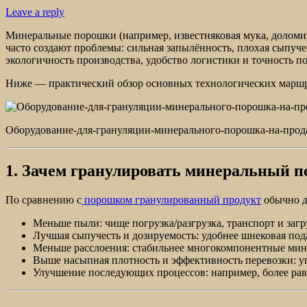
Leave a reply
Минеральные порошки (например, известняковая мука, доломито
часто создают проблемы: сильная запылённость, плохая сыпуче
экологичность производства, удобство логистики и точность 
Ниже — практический обзор основных технологических маршр
Оборудование-для-грануляции-минерального-порошка-на-про
1. Зачем гранулировать минеральный 
По сравнению с
порошком гранулированный продукт
обычно д
Меньше пыли: чище погрузка/разгрузка, транспорт и заг
Лучшая сыпучесть и дозируемость: удобнее шнековая пода
Меньше расслоения: стабильнее многокомпонентные мин
Выше насыпная плотность и эффективность перевозки: уп
Улучшение последующих процессов: например, более равн