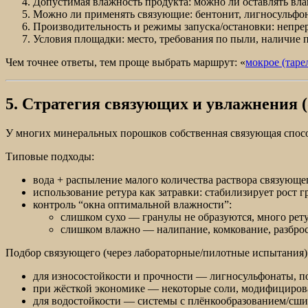
Допустимая влажность продукта: можно ли оставлять вла
Можно ли применять связующие: бентонит, лигносульфона
Производительность и режимы запуска/остановки: непре
Условия площадки: место, требования по пыли, наличие 
Чем точнее ответы, тем проще выбрать маршрут: «
мокрое (таре
5. Стратегия связующих и увлажнения (
У многих минеральных порошков собственная связующая спосо
Типовые подходы:
вода + распыление малого количества раствора связующе
использование ретура как затравки: стабилизирует рост г
контроль “окна оптимальной влажности”:
слишком сухо — гранулы не образуются, много рет
слишком влажно — налипание, комкование, разброс
Подбор связующего (через лабораторные/пилотные испытания)
для износостойкости и прочности — лигносульфонаты, 
при жёсткой экономике — некоторые соли, модифициро
для водостойкости — системы с плёнкообразованием/сш