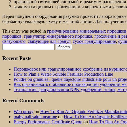
правильной связующей системой и режимом распыления
замкнутым циклом с грохочением и корректными услови
Перед покупкой оборудования разумно провести лабораторные и
барабанную/валковую схему и масштаб линии. Для получения 
This entry was posted in
гранулирование минеральных порошков
порошков
,
гранулятор минерального порошка
,
грохочение и ре
связующего
,
связующее для гранул
,
сухое гранулирование
,
сушк
Search
for:
Recent Posts
Порошковое или гранулированное удобрение из куриног
How to Plan a Water-Soluble Fertilizer Production Line
Poudre ou granulés : quelle trajectoire industrielle pour un proj
Как организовать стабильное производство удобрений м
Технология гранулирования NPK-удобрений: этапы, мет
Recent Comments
Web proxy
on
How To Run An Organic Fertilizer Manufactu
maby nail salon near me
on
How To Run An Organic Fertilize
Energy Performance Certificate Quote
on
How To Run An Orga