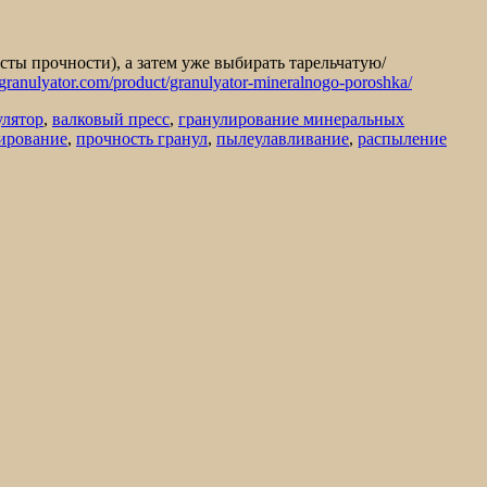
ты прочности), а затем уже выбирать тарельчатую/
granulyator.com/product/granulyator-mineralnogo-poroshka/
улятор
,
валковый пресс
,
гранулирование минеральных
ирование
,
прочность гранул
,
пылеулавливание
,
распыление