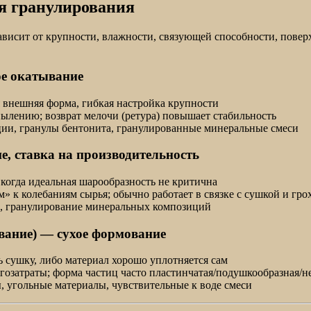
ля гранулирования
ависит от крупности, влажности, связующей способности, повер
ое окатывание
 внешняя форма, гибкая настройка крупности
ылению; возврат мелочи (ретура) повышает стабильность
ции, гранулы бентонита, гранулированные минеральные смеси
, ставка на производительность
когда идеальная шарообразность не критична
» к колебаниям сырья; обычно работает в связке с сушкой и гр
, гранулирование минеральных композиций
вание) — сухое формование
ь сушку, либо материал хорошо уплотняется сам
ргозатраты; форма частиц часто пластинчатая/подушкообразная/
 угольные материалы, чувствительные к воде смеси