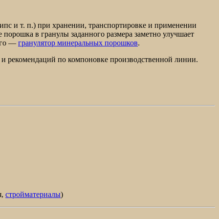
ипс и т. п.) при хранении, транспортировке и применении
е порошка в гранулы заданного размера заметно улучшает
ого —
гранулятор минеральных порошков
.
 и рекомендаций по компоновке производственной линии.
я,
стройматериалы
)