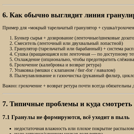
6. Как обычно выглядит линия гранул
Пример для «мокрый тарельчатый гранулятор + сушка/грохочен
Бункер сырья + дозирование (ленточные/шнековые дозат
Смеситель (ленточный или двухвальный лопастной)
Гранулятор (тарельчатый или барабанный) + система расп
Сушка (вращающаяся или ленточная — по доступному те
Охлаждение (опционально, чтобы предотвратить слёжива
Грохочение (калибровка и возврат ретура)
Упаковка (мешки с клапаном / биг-бэг / навалом)
Пылеулавливание и газоочистка (рукавный фильтр, циклон
Важно: грохочение + возврат ретура почти всегда обязательны
7. Типичные проблемы и куда смотреть
7.1 Гранулы не формируются, всё уходит в пыль
недостаточная влажность или плохое покрытие распылом
мало затравки/слишком низкая доля ретура