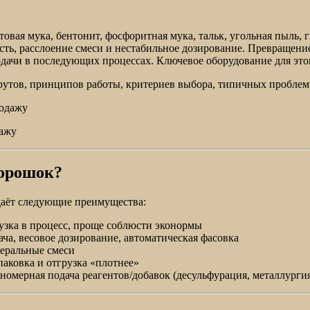
вая мука, бентонит, фосфоритная мука, тальк, угольная пыль, г
сть, расслоение смеси и нестабильное дозирование. Превращени
подачи в последующих процессах. Ключевое оборудование для эт
утов, принципов работы, критериев выбора, типичных проблем
дажу
порошок?
аёт следующие преимущества:
рузка в процесс, проще соблюсти эконормы
ча, весовое дозирование, автоматическая фасовка
еральные смеси
аковка и отгрузка «плотнее»
омерная подача реагентов/добавок (десульфурация, металлурги