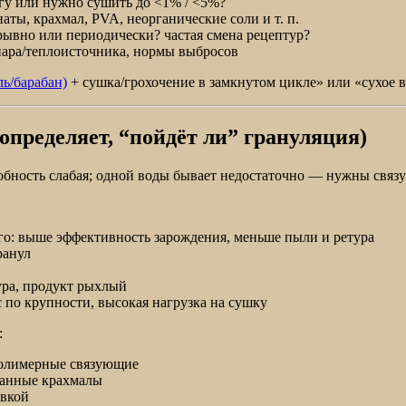
гу или нужно сушить до <1% / <5%?
ты, крахмал, PVA, неорганические соли и т. п.
рывно или периодически? частая смена рецептур?
пара/теплоисточника, нормы выбросов
ль/барабан)
+ сушка/грохочение в замкнутом цикле» или «сухое 
определяет, “пойдёт ли” грануляция)
бность слабая; одной воды бывает недостаточно — нужны связ
го: выше эффективность зарождения, меньше пыли и ретура
ранул
ура, продукт рыхлый
 по крупности, высокая нагрузка на сушку
:
полимерные связующие
ванные крахмалы
ивкой