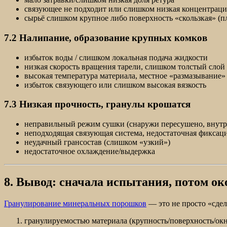
связующее не подходит или слишком низкая концентраци
сырьё слишком крупное либо поверхность «скользкая» (п
7.2 Налипание, образование крупных комков
избыток воды / слишком локальная подача жидкости
низкая скорость вращения тарели, слишком толстый слой
высокая температура материала, местное «размазывание»
избыток связующего или слишком высокая вязкость
7.3 Низкая прочность, гранулы крошатся
неправильный режим сушки (снаружи пересушено, внутр
неподходящая связующая система, недостаточная фиксац
неудачный грансостав (слишком «узкий»)
недостаточное охлаждение/выдержка
8. Вывод: сначала испытания, потом о
Гранулирование минеральных порошков
— это не просто «сдел
гранулируемостью материала (крупность/поверхность/ок