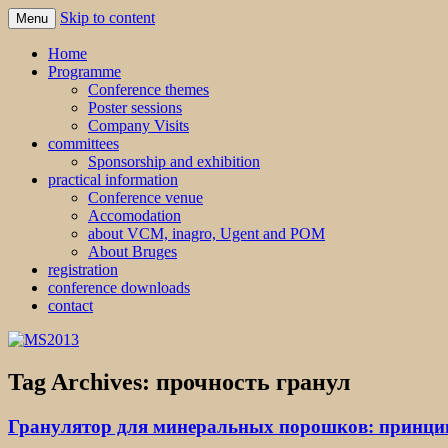
Skip to content
Menu
MS2013
Home
Programme
Conference themes
Poster sessions
Company Visits
committees
Sponsorship and exhibition
practical information
Conference venue
Accomodation
about VCM, inagro, Ugent and POM
About Bruges
registration
conference downloads
contact
Tag Archives:
прочность гранул
Гранулятор для минеральных порошков: принцип