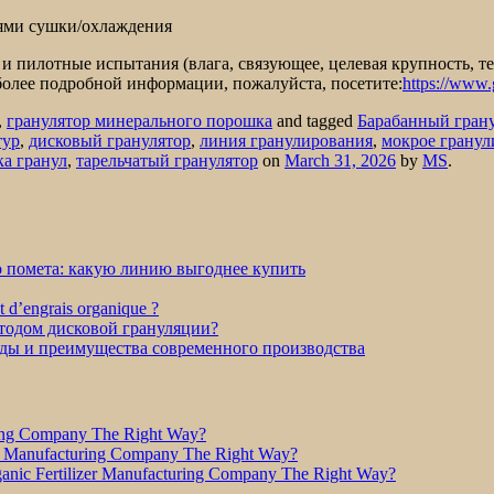
ями сушки/охлаждения
 пилотные испытания (влага, связующее, целевая крупность, тес
более подробной информации, пожалуйста, посетите:
https://www.
,
гранулятор минерального порошка
and tagged
Барабанный гран
тур
,
дисковый гранулятор
,
линия гранулирования
,
мокрое гранул
а гранул
,
тарельчатый гранулятор
on
March 31, 2026
by
MS
.
о помета: какую линию выгоднее купить
et d’engrais organique ?
етодом дисковой грануляции?
оды и преимущества современного производства
ring Company The Right Way?
r Manufacturing Company The Right Way?
nic Fertilizer Manufacturing Company The Right Way?