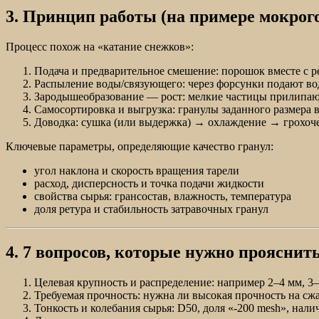
3. Принцип работы (на примере мокрого
Процесс похож на «катание снежков»:
Подача и предварительное смешение: порошок вместе с ре
Распыление воды/связующего: через форсунки подают во
Зародышеобразование — рост: мелкие частицы прилипаю
Самосортировка и выгрузка: гранулы заданного размера в
Доводка: сушка (или выдержка) → охлаждение → грохоче
Ключевые параметры, определяющие качество гранул:
угол наклона и скорость вращения тарели
расход, дисперсность и точка подачи жидкости
свойства сырья: грансостав, влажность, температура
доля ретура и стабильность затравочных гранул
4. 7 вопросов, которые нужно прояснит
Целевая крупность и распределение: например 2–4 мм, 3
Требуемая прочность: нужна ли высокая прочность на сж
Тонкость и колебания сырья: D50, доля «-200 mesh», нал