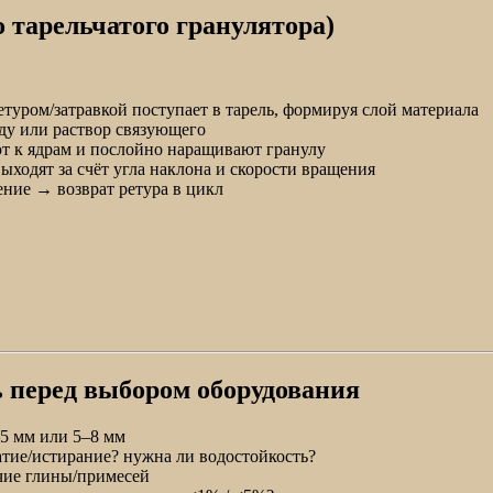
 тарельчатого гранулятора)
туром/затравкой поступает в тарель, формируя слой материала
ду или раствор связующего
т к ядрам и послойно наращивают гранулу
ыходят за счёт угла наклона и скорости вращения
ние → возврат ретура в цикл
ь перед выбором оборудования
–5 мм или 5–8 мм
атие/истирание? нужна ли водостойкость?
ичие глины/примесей