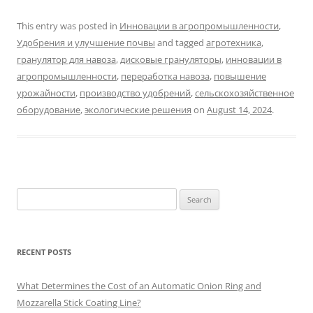
This entry was posted in
Инновации в агропромышленности
,
Удобрения и улучшение почвы
and tagged
агротехника
,
гранулятор для навоза
,
дисковые грануляторы
,
инновации в
агропромышленности
,
переработка навоза
,
повышение
урожайности
,
производство удобрений
,
сельскохозяйственное
оборудование
,
экологические решения
on
August 14, 2024
.
Search
for:
RECENT POSTS
What Determines the Cost of an Automatic Onion Ring and
Mozzarella Stick Coating Line?