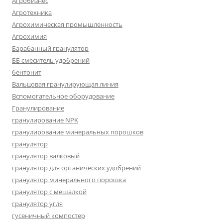
Агробизнес
Агротехника
Агрохимическая промышленность
Агрохимия
Барабанный гранулятор
ББ смеситель удобрений
бентонит
Вальцовая гранулирующая линия
Вспомогательное оборудование
Гранулирование
гранулирование NPK
гранулирование минеральных порошков
гранулятор
гранулятор валковый
гранулятор для органических удобрений
гранулятор минерального порошка
гранулятор с мешалкой
гранулятор угля
гусеничный компостер