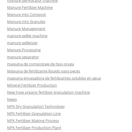
manure dehydrator machine
Manure Fertilizer Machine
Manure into Compost
Manure into Granules
Manure Management
manure pellet machine
manure pelletizer
Manure Processing
manure separator
maquina de compostaje de tipo oruga
Máquina de fertilizante líquido para peces
maquina envasadora de fertilizantes solubles en agua
Mineral Fertilizer Production
New type organic fertilizer granulation machine
News
NPK Dry Granulation Technology
NPK Fertilizer Granulation Line
NPK Fertilizer Making Process
NPK Fertilizer Production Plant