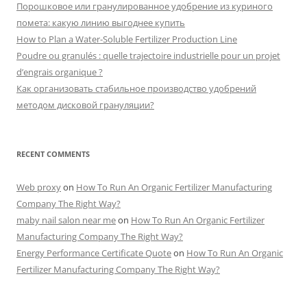
Порошковое или гранулированное удобрение из куриного
помета: какую линию выгоднее купить
How to Plan a Water-Soluble Fertilizer Production Line
Poudre ou granulés : quelle trajectoire industrielle pour un projet
d’engrais organique ?
Как организовать стабильное производство удобрений
методом дисковой грануляции?
RECENT COMMENTS
Web proxy
on
How To Run An Organic Fertilizer Manufacturing
Company The Right Way?
maby nail salon near me
on
How To Run An Organic Fertilizer
Manufacturing Company The Right Way?
Energy Performance Certificate Quote
on
How To Run An Organic
Fertilizer Manufacturing Company The Right Way?