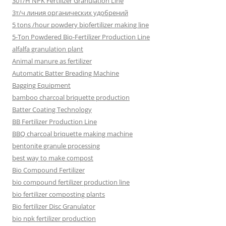
30T/H NPK Fertilizer Granulation Line
3т/ч линия органических удобрений
5 tons /hour powdery biofertilizer making line
5-Ton Powdered Bio-Fertilizer Production Line
alfalfa granulation plant
Animal manure as fertilizer
Automatic Batter Breading Machine
Bagging Equipment
bamboo charcoal briquette production
Batter Coating Technology
BB Fertilizer Production Line
BBQ charcoal briquette making machine
bentonite granule processing
best way to make compost
Bio Compound Fertilizer
bio compound fertilizer production line
bio fertilizer composting plants
Bio fertilizer Disc Granulator
bio npk fertilizer production