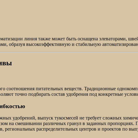
томатизации линия также может быть оснащена элеваторами, шв
ами, образуя высокоэффективную и стабильную автоматизирова
тивы
ного соотношения питательных веществ. Традиционные однокомп
воляют точно подбирать состав удобрения под конкретные услов
гибкостью
ных удобрений, выпуск тукосмесей не требует сложных химиче
зом на смешивании различных гранул в заданных пропорциях. П
ов, региональных распределительных центров и проектов по вы