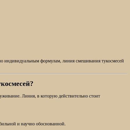
й по индивидуальным формулам, линия смешивания тукосмесей
укосмесей?
луживание. Линия, в которую действительно стоит
абильной и научно обоснованной.