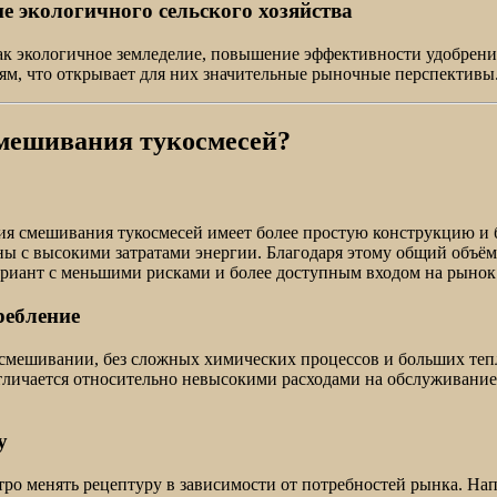
е экологичного сельского хозяйства
ак экологичное земледелие, повышение эффективности удобрени
ям, что открывает для них значительные рыночные перспективы
смешивания тукосмесей?
я смешивания тукосмесей имеет более простую конструкцию и б
ны с высокими затратами энергии. Благодаря этому общий объё
вариант с меньшими рисками и более доступным входом на рынок
ребление
смешивании, без сложных химических процессов и больших тепл
тличается относительно невысокими расходами на обслуживание
у
ро менять рецептуру в зависимости от потребностей рынка. Н