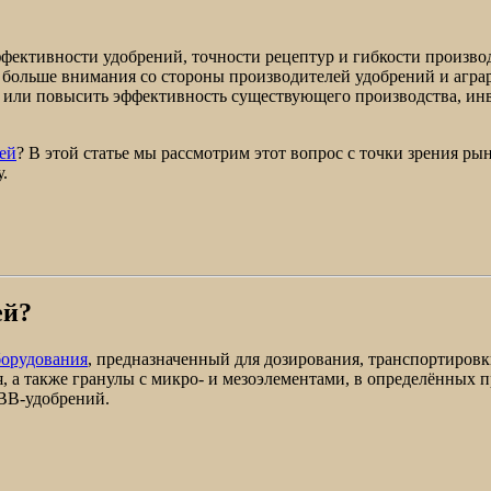
ффективности удобрений, точности рецептур и гибкости произво
больше внимания со стороны производителей удобрений и аграр
 или повысить эффективность существующего производства, ин
ей
? В этой статье мы рассмотрим этот вопрос с точки зрения р
.
ей?
борудования
, предназначенный для дозирования, транспортиров
я, а также гранулы с микро- и мезоэлементами, в определённых
BB-удобрений.