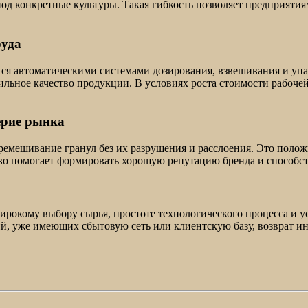
од конкретные культуры. Такая гибкость позволяет предприятия
руда
 автоматическими системами дозирования, взвешивания и упако
бильное качество продукции. В условиях роста стоимости рабоч
ерие рынка
емешивание гранул без их разрушения и расслоения. Это положи
тво помогает формировать хорошую репутацию бренда и способс
широкому выбору сырья, простоте технологического процесса и
ий, уже имеющих сбытовую сеть или клиентскую базу, возврат и