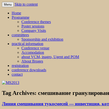
Skip to content
Menu
MS2013
Home
Programme
Conference themes
Poster sessions
Company Visits
committees
Sponsorship and exhibition
practical information
Conference venue
Accomodation
about VCM, inagro, Ugent and POM
About Bruges
registration
conference downloads
contact
Tag Archives:
смешивание гранулирован
Линия смешивания тукосмесей — инвестиция, кот